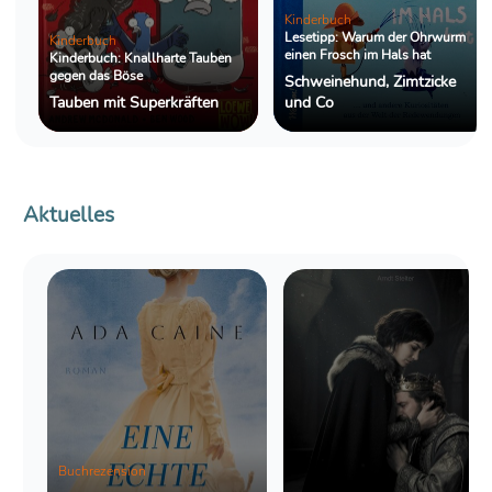
Kinderbuch
Lesetipp: Warum der Ohrwurm
Kinderbuch
einen Frosch im Hals hat
Kinderbuch: Knallharte Tauben
gegen das Böse
Schweinehund, Zimtzicke
Tauben mit Superkräften
und Co
Aktuelles
Buchrezension