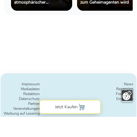
atmosphärischer
zum Geheimagenten wird
Schwedenkrimi zwischen
Familiengeheimnissen und
tödlichen Wahrheiten
Impressum
News
Mediadaten
Rezension
Redaktion
Freie Texte
Datenschutz
Einreichen
Partner
Veranstaltungen
Werbung auf Lesering