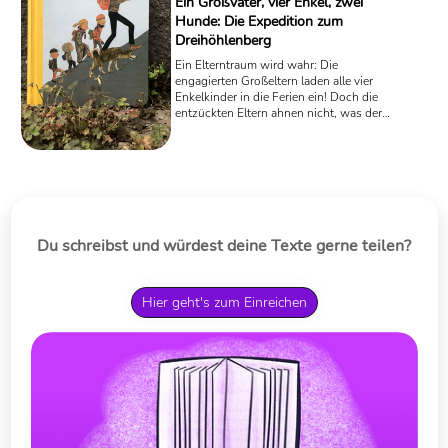
Ein Großvater, vier Enkel, zwei
Hunde: Die Expedition zum
Dreihöhlenberg
Ein Elterntraum wird wahr: Die
engagierten Großeltern laden alle vier
Enkelkinder in die Ferien ein! Doch die
entzückten Eltern ahnen nicht, was der
zwei Meter große Großvater aus
Schweden wirklich plant: Er braucht
Teilnehmer für seine Expedition in die
Wildnis Värmlands, für eine Tour auf
den Dreihöhlenberg. In Per Olov
Enquists Kinderbuch „Großvater und die
Wölfe“ erleben alle Teilnehmer dieser
Feriengesellschaft bald haarsträubende
Du schreibst und würdest deine Texte gerne teilen?
Abenteuer!
Hier geht's zum Einreichen