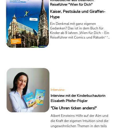
Kinderbücher aus Österreich:
Reiseführer "Wien für Dich"
Kaiser, Pestsäule und Giraffen-
Hype
Ein Denkmal mit ganz eigenen
Gedanken? Das ist in dem Buch für
Kinder ab 9 Jahren „Wien für Dich – Ein
Reiseführer mit Comics und Rätseln“ “
von Kristina Pongracz keine Seltenheit!
Hier freut sich die güldene Statue des
Walzerkönigs Johann Strauß im Teenie-
O-Ton darüber, wie cool es sei, das am
häufigsten fotografierte Denkmal von
Wien zu sein, während der antike Held
Herkules den Spruch „Habsburgs
Feinde sind auch meine Feinde“
raushaut – was auch nicht so ganz
seiner Zeit entspricht! 😉 Diese ...
Interview
Interview mit der Kinderbuchautorin
Elisabeth Pfeifer-Pögler
"Die Uhren ticken anders!"
Albert Einsteins Hilfe auf der Alm und
die Kraft der eigenen Intuition sind die
ungewöhnlichen Themen in den teils