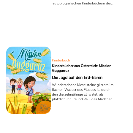
autobiografischen Kinderbüchern der
österreichischen Kinderbuch-Autorin
Elisabeth Pfeifer-Pögler, die mit ihrer
Familie im Montafon lebt. Das erste
Buch der im letzten Jahr gestarteten
Serie "Elis Welt" von Elisabeth Pfeifer-
Pögler, "Ahnas Geheimnis", wurde von
BoD und Amazon schnell zum
Bestseller deklariert. Kein Wunder,
denn der Debütroman startete gleich
immens spanend: In dem ...
Kinderbuch
Kinderbücher aus Österreich: Mission
Guggurruz
Die Jagd auf den Erd-Bären
Wunderschöne Kieselsteine glitzern im
flachen Wasser des Flusses Ill, durch
den die zehnjährige Eli watet, als
plötzlich ihr Freund Paul das Mädchen
packt und zur Seite reißt. In dem neuen
Kinderbuch „Mission Gugguruz (Elis
Welt, Band 2) von Elisabeth Pfeifer-
Pögler rettet Paul Eli damit das Leben,
denn eine Flutwelle aus dem
nahegelegenen Stausee rast durch den
ansonsten immer so ruhigen Fluss.