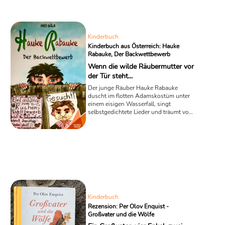
Damit beginnt eine Reihe von
abenteuerlichen Sommererlebnissen, die
Eli und ihre zwei Freunde nur ...
Kinderbuch
Kinderbuch aus Österreich: Hauke
Rabauke, Der Backwettbewerb
Wenn die wilde Räubermutter vor
der Tür steht...
Der junge Räuber Hauke Rabauke
duscht im flotten Adamskostüm unter
einem eisigen Wasserfall, singt
selbstgedichtete Lieder und träumt von
der schönen Bäckerstochter Rosalie und
dem Tortenwettbewerb, den er
gewinnen will. Da dröhnt plötzlich eine
laute Stimme durch den friedlichen
Wald: Seine wirklich furchterregende
Mutter, die jahrelang als Piratin
unterwegs war, ist zurückgekehrt! Mit
dem Kinderbuch „Hauke Rabauke: Der
Backwettbewerb“ von Ines Gölß startet
unsere fünfteilige Reihe mit ...
Kinderbuch
Rezension: Per Olov Enquist -
Großvater und die Wölfe