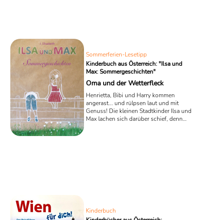
Sommerferien-Lesetipp
Kinderbuch aus Österreich: "Ilsa und
Max: Sommergeschichten"
Oma und der Wetterfleck
Henrietta, Bibi und Harry kommen
angerast... und rülpsen laut und mit
Genuss! Die kleinen Stadtkinder Ilsa und
Max lachen sich darüber schief, denn
die Drei mit dem sonderbaren
Benehmen gehören zu einer Kuh-Herde,
die sich auf einer Weide mitten
zwischen zwei „Kau-Gängen“ befindet –
Wiederkäuer halt!😉 In dem Kinderbuch
„Ilsa und Max – Sommergeschichten“
der österreichischen Autorin J.
Elisabeth, die aus einem kleinen Ort
hoch oben in den Alpen ihre
Erzählstimme erklingen lässt, geht es
um ...
Kinderbuch