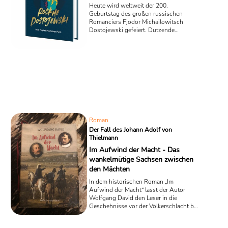
Heute wird weltweit der 200.
Geburtstag des großen russischen
Romanciers Fjodor Michailowitsch
Dostojewski gefeiert. Dutzende
Neuerscheinungen wurden in den
vergangenen Wochen anlässlich des
Jubiläums auf den Weg gebracht. Wir
wollen ein Buch vorstellen, welches
sich insbesondere an Leserinnen und
Leser richtet, die sich bisher nicht so
intensiv mit Dostojewski beschäftigt
haben: "Rock Me, Dostojewksi: Poet.
Prophet. Psychologe. Punk." ist eine
unkonventionelle, schmissig
geschriebene ...
Roman
Der Fall des Johann Adolf von
Thielmann
Im Aufwind der Macht - Das
wankelmütige Sachsen zwischen
den Mächten
In dem historischen Roman „Im
Aufwind der Macht“ lässt der Autor
Wolfgang David den Leser in die
Geschehnisse vor der Völkerschlacht bei
Leipzig eintauchen. Begonnen mit dem
alles entscheidenen Feldzug Napoleons