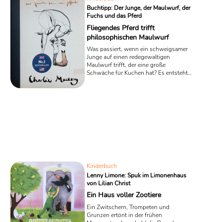
Buchtipp: Der Junge, der Maulwurf, der
Fuchs und das Pferd
Fliegendes Pferd trifft
philosophischen Maulwurf
Was passiert, wenn ein schweigsamer
Junge auf einen redegewaltigen
Maulwurf trifft, der eine große
Schwäche für Kuchen hat? Es entsteht
die zauberhafte Geschichte einer
ungewöhnlichen Freundschaft. In dem
Kinderbuch-Besteller für Kinder ab zwei
Jahren „Der Junge, der Maulwurf, der
Fuchs und das Pferd“ entpuppen sich
die beiden kleinen Helden als
Philosophen fürs Kinderzimmer, die
pointiert und präzise große Weisheiten
auf den Punkt bringen und neue
erstaunliche Ansichten ...
Kinderbuch
Lenny Limone: Spuk im Limonenhaus
von Lilian Christ
Ein Haus voller Zootiere
Ein Zwitschern, Trompeten und
Grunzen ertönt in der frühen