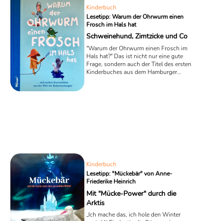
Kinderbuch
Lesetipp: Warum der Ohrwurm einen
Frosch im Hals hat
Schweinehund, Zimtzicke und Co
"Warum der Ohrwurm einen Frosch im
Hals hat?" Das ist nicht nur eine gute
Frage, sondern auch der Titel des ersten
Kinderbuches aus dem Hamburger
Warum-Verlag, der seit 2012 viele kluge
Kinderfragen sammelt und diese samt
Antworten als Familienmagazin
herausbringt. Doch bei dem neusten
Schwung an Fragen geht es um die
Bedeutungen von Sprichwörtern und
Redensarten, die Autorin Anna Biß und
Illustrator Tim Müller-Kaya kindgerecht
und anschaulich in einem Bilderbuch
zusammengetragen ...
Kinderbuch
Lesetipp: "Mückebär" von Anne-
Friederike Heinrich
Mit "Mücke-Power" durch die
Arktis
„Ich mache das, ich hole den Winter