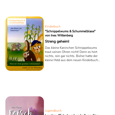
selbst.
Kinderbuch
"Schnippelwums & Schummelblase"
von Ines Wittenberg
Streng geheim!
Das kleine Kaninchen Schnippelwums
traut seinen Ohren nicht! Denn es hört
nichts, rein gar nichts. Bisher hatte der
kleine Held aus dem neuen Kinderbuch
„Schnippelwums und Schummelblase –
Wer flüstert, hat Geheimnisse.“ ganz
mühelos dem interessanten Gespräch
zweier Feldmäuse lauschen können,
doch plötzlich ertönt das merkwürdige
Wort „Geheimnis“ und dann nur noch
völlig unverständliches Mäusegeflüster.
Jugendbuch