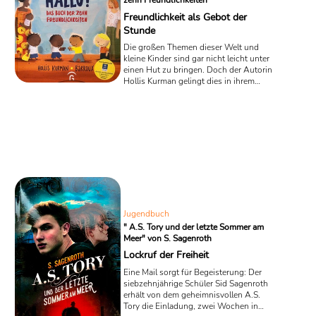
zehn Freundlichkeiten"
Freundlichkeit als Gebot der
Stunde
Die großen Themen dieser Welt und
kleine Kinder sind gar nicht leicht unter
einen Hut zu bringen. Doch der Autorin
Hollis Kurman gelingt dies in ihrem
neuen, von der UNO empfohlenen,
Bilderbuch „Hallo! Das Buch der zehn
Freundlichkeiten“ ganz mühelos, mit
bildgewaltiger Unterstützung des
Ilustrators Barroux. Sie reduziert das
große Thema „Flüchtlingskrise“ auf den
Blickwinkel kleiner Kinder, die als
Flüchtlinge ihre Heimat verlassen
müssen und auf die zehn Arten der
Freundlichkeit, denen sie im ...
Jugendbuch
" A.S. Tory und der letzte Sommer am
Meer" von S. Sagenroth
Lockruf der Freiheit
Eine Mail sorgt für Begeisterung: Der
siebzehnjährige Schüler Sid Sagenroth
erhält von dem geheimnisvollen A.S.
Tory die Einladung, zwei Wochen in