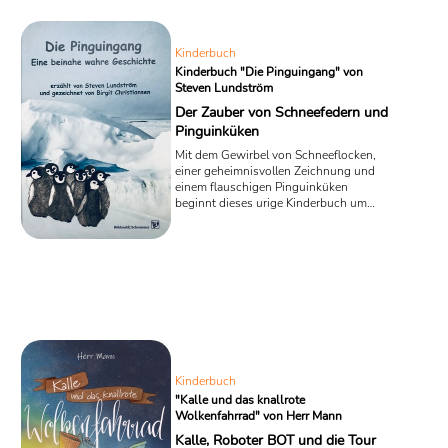
Kinderbuch
Kinderbuch "Die Pinguingang" von
Steven Lundström
Der Zauber von Schneefedern und
Pinguinküken
Mit dem Gewirbel von Schneeflocken,
einer geheimnisvollen Zeichnung und
einem flauschigen Pinguinküken
beginnt dieses urige Kinderbuch um
eine fiktive Reise in die eisigen Welten
der Antarktis. In dem Roman „ Die
Pinguingang - Eine beinahe wahre
Geschichte“ landet der Autor Steven
Lundström gemeinsam mit der
Illustratorin Birgit Christiansen als Figur
seines eigenen Romans am Südpol. Ihre
Rollen bestehen darin, einer
aufgeweckten Clique aus anfangs sechs
kleinen Pinguinen als Informanten zur ...
Kinderbuch
"Kalle und das knallrote
Wolkenfahrrad" von Herr Mann
Kalle, Roboter BOT und die Tour