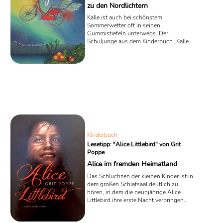
zu den Nordlichtern
Kalle ist auch bei schönstem
Sommerwetter oft in seinen
Gummistiefeln unterwegs. Der
Schuljunge aus dem Kinderbuch „Kalle
und das knallrote Wolkenfahrrad“ von
Herr Mann wächst in ärmlichen
Verhältnissen auf, obwohl seine
alleinerziehende Mutter den ganzen Tag
arbeitet. Doch ihr Verdienst reicht nur
für das Nötigste. Kalle wird in der
Schule oft gehänselt, besonders eine
Drei-Jungen-Clique macht ihm das
Leben zur Hölle. Aber durch eine
geheimnisvolle Nachbarin eröffnen sich
dem Jungen plötzlich ...
Kinderbuch
Lesetipp: "Alice Littlebird" von Grit
Poppe
Alice im fremden Heimatland
Das Schluchzen der kleinen Kinder ist in
dem großen Schlafsaal deutlich zu
hören, in dem die neunjährige Alice
Littlebird ihre erste Nacht verbringen
muss. Das Mädchen in dem
Kinderroman „Alice Littlebird“ von Grit