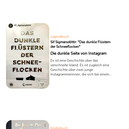
selber in ein Flugzeug. In dem
Kinderbuch für Leseanfänger „Mimis
Freunde in New York“ beginnen nun
spannende Abenteuer für die
ungewöhnliche Katzendame: Mimi wird
zum Globetrotter.
Jugendbuch
Sif Sigmarsdóttir: "Das dunkle Flüstern
der Schneeflocken"
Die dunkle Seite von Instagram
Es ist eine Geschichte über das
verschneite Island. Es ist zugleich eine
Geschichte über zwei junge
Instagrammerinnen, die sich bei einem
Interview begegnen. Und es ist eine
Geschichte über einen eiskalten Mord,
der in das dunkle Milieu einiger
skrupelloser Werbetreibender und
Politiker führt, die Instagram für ihre
Zwecke ausnutzen wollen.
Dementsprechend spannend geht es in
dem Jugendroman „Das dunkle Flüstern
der Schneeflocken“ von Sif
Sigmarsdóttir ...
Kinderbuch