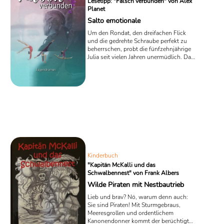
Lesetipp: "Falsch verbunden" von Alex
Planet
Salto emotionale
Um den Rondat, den dreifachen Flick
und die gedrehte Schraube perfekt zu
beherrschen, probt die fünfzehnjährige
Julia seit vielen Jahren unermüdlich. Das
Mädchen trainiert für den Meistertitel im
Kunstturnen. Doch in „Falsch
verbunden“, dem frisch veröffentlichten
Erstlingsroman des Schweizer
Schriftstellers Alex Planet, wirbelt
plötzlich ein Sturm der Gefühle das
Leben der Schülerin wild durcheinander.
Kinderbuch
"Kapitän McKalli und das
Schwalbennest" von Frank Albers
Wilde Piraten mit Nestbautrieb
Lieb und brav? Nö, warum denn auch:
Sie sind Piraten! Mit Sturmgebraus,
Meeresgrollen und ordentlichem
Kanonendonner kommt der berüchtigte