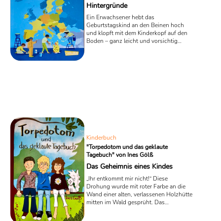
Hintergründe
Ein Erwachsener hebt das
Geburtstagskind an den Beinen hoch
und klopft mit dem Kinderkopf auf den
Boden – ganz leicht und vorsichtig
natürlich! Das kann doch nicht wahr
sein? Doch, es ist eine irische Tradition,
die in dem Kinder-Sachbuch „Europa:
Länder, Menschen, Hintergründe“
zusammen mit vielen anderen lustigen
und spannenden Fakten vorgestellt
wird. Das Buch bietet Kindern von 8 bis
12 Jahren kompakt vorgestelltes Wissen
rund um das große Thema ...
Kinderbuch
"Torpedotom und das geklaute
Tagebuch" von Ines Gölß
Das Geheimnis eines Kindes
„Ihr entkommt mir nicht!“ Diese
Drohung wurde mit roter Farbe an die
Wand einer alten, verlassenen Holzhütte
mitten im Wald gesprüht. Das
Waldhaus ist der Treffpunkt einer
berüchtigten Jungsclique, die schon so