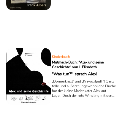
Piratenkapitän McKalli mit seiner
Mannschaft auf seinem Schiff
„Seeschwalbe“ herbeigerauscht, bereit,
die Kinderzimmer zu erobern. Doch im
ersten Band der Piratenbuchreihe von
Frank Albers, „Kapitän McKalli und das
Schwalbennest“, geraten die furchtlosen
Seeräuber erst einmal in eine ordentliche
Flaute und plötzlich sind ganz andere
Talente gefragt als Rauben ...
Kinderbuch
Mutmach-Buch: "Alex und seine
Geschichte" von J. Elisabeth
"Was tun?", sprach Alex!
„Donnerkruxl“ und „Krawuxlpuff“! Ganz
tolle und äußerst ungewöhnliche Flüche
hat der kleine Marienkäfer Alex auf
Lager. Doch der rote Winzling mit den
schwarzen Punkten aus dem
Kinderbuch „Alex und seine Geschichte“
der österreichischen Schriftstellerin J.
Elisabeth hat wirklich allen Grund zu
diesen Kraftausdrücken, denn er
befindet sich in einer furchtbaren
Situation: Er ist abgestürzt und liegt nun