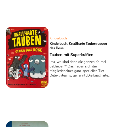
gegen Russland, endet der Roman mit
der Übergabe der sächsischen Festung
Torgau an die französischen Truppen.
Kinderbuch
Kinderbuch: Knallharte Tauben gegen
das Böse
Tauben mit Superkräften
„Hä, wo sind denn die ganzen Krümel
geblieben?“ Das fragen sich die
Mitglieder eines ganz speziellen Tier-
Detektivteams, genannt „Die knallharten
Tauben“ beim Anblick eines leeren
Parks. Erst wesentlich später fällt den
begnadeten Detektiven in dem neuen
Kinderbuch „Knallharte Tauben gegen
das Böse“ von Andrew McDonald auf,
dass dort auch keine Menschen oder
Tiere unterwegs sind. Damit stecken die
wackeren Tauben auch schon mitten in
ihrem ersten Fall, denn so ein
menschenleerer Platz mitten in ...