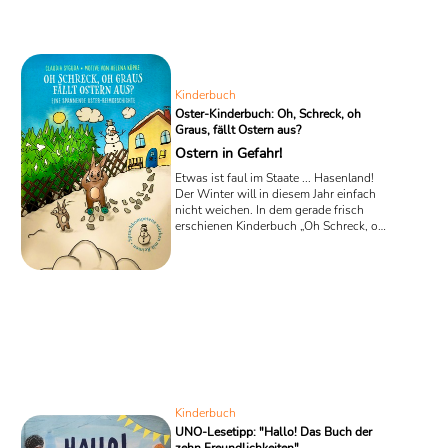
von Beatrix Potter sorgt dieser Aufruf bei dem kleinen Hasenhelden
umgehend für Grübelfalten, denn jeder Gast soll etwas zu diesem
Treffen ...
Kinderbuch
Oster-Kinderbuch: Oh, Schreck, oh
Graus, fällt Ostern aus?
Ostern in Gefahr!
Etwas ist faul im Staate ... Hasenland!
Der Winter will in diesem Jahr einfach
nicht weichen. In dem gerade frisch
erschienen Kinderbuch „Oh Schreck, oh
Graus, fällt Ostern aus?“ bemerkt der
erfahrene Osterhase Franz mit Grausen,
dass überall noch Schnee herumliegt,
obwohl seine Hasenfamilie samt der
Henne Berta längst mit den
Vorbereitungen für das große Osterfest
beschäftigt sein müsste.
Kinderbuch
UNO-Lesetipp: "Hallo! Das Buch der