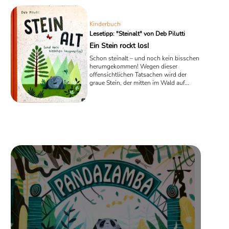
einem Weisen der Cree, ...
Kinderbuch
Lesetipp: "Steinalt" von Deb Pilutti
Ein Stein rockt los!
Schon steinalt – und noch kein bisschen
herumgekommen! Wegen dieser
offensichtlichen Tatsachen wird der
graue Stein, der mitten im Wald auf
einer Lichtung liegt, von Tieren und
Pflanzen bemitleidet. Doch in dem
neuen Kinderbuch „Steinalt (und kein
bisschen langweilig)“ der
amerikanischen Autorin Deb Pilutti legt
der Stein nun los, beginnt zu erzählen
und „rockt“ den Wald.