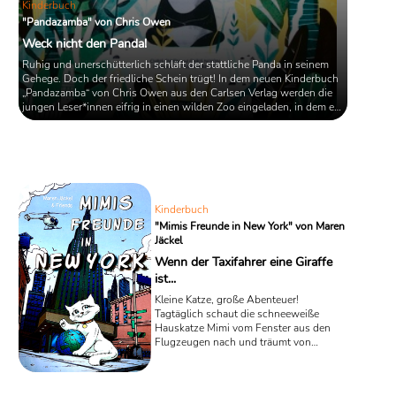
Kinderbuch
"Pandazamba" von Chris Owen
Weck nicht den Panda!
Ruhig und unerschütterlich schläft der stattliche Panda in seinem
Gehege. Doch der friedliche Schein trügt! In dem neuen Kinderbuch
„Pandazamba“ von Chris Owen aus den Carlsen Verlag werden die
jungen Leser*innen eifrig in einen wilden Zoo eingeladen, in dem es
von unternehmungslustigen Tieren aller Art nur so wimmelt. In
diesem Getümmel gibt es nur eine einzige eiserne Regel, die jedem
Besucher sofort eingebläut wird: Bloß nicht den Panda aufwecken!
Kinderbuch
"Mimis Freunde in New York" von Maren
Jäckel
Wenn der Taxifahrer eine Giraffe
ist...
Kleine Katze, große Abenteuer!
Tagtäglich schaut die schneeweiße
Hauskatze Mimi vom Fenster aus den
Flugzeugen nach und träumt von
fremden Ländern. Doch eines Tages
spaziert sie einfach quer durch Berlin
bis zum Flughafen und klettert mutig