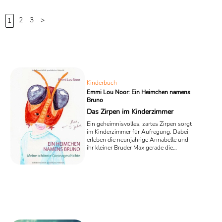
2
3
>
1
Kinderbuch
Emmi Lou Noor: Ein Heimchen namens
Bruno
Das Zirpen im Kinderzimmer
Ein geheimnisvolles, zartes Zirpen sorgt
im Kinderzimmer für Aufregung. Dabei
erleben die neunjährige Annabelle und
ihr kleiner Bruder Max gerade die
beängstigenden Zeiten des Corona-
Lockdowns. Doch in Emmi Lou Noors
Kinderbuch „Ein Heimchen namens
Bruno“ sorgt ein mysteriöses Tierchen
für Freude und Abenteuer.