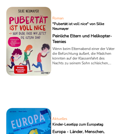
hilflos auf dem Rücken. „Was tun?“,
sprach Alex!
Roman
"Pubertät ist voll nice" von Silke
Neumayer
Peinliche Eltern und Helikopter-
Teenies
Wenn beim Elternabend einer der Väter
die Befürchtung äußert, die Mädchen
könnten auf der Klassenfahrt des
Nachts zu seinem Sohn schleichen,
dann ist es soweit: Die ehemals ach so
lieben Kleinen sind zu Teenagern
mutiert. In dem frisch veröffentlichten
Roman „Pubertät ist voll nice – Nur blöd,
dass wir jetzt die Eltern sind“ der
Bestseller-Autorin Silke Neumayer ist
solch ein Verhalten der Eltern ein
untrügliches Zeichen für den Beginn
eines neuen Lebensabschnitts ihrer
Zöglinge. Eines ...
Aktuelles
Kinder-Lesetipp zum Europatag
Europa - Länder, Menschen,