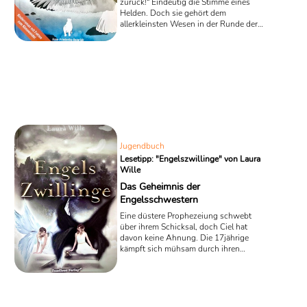
zurück!“ Eindeutig die Stimme eines
Helden. Doch sie gehört dem
allerkleinsten Wesen in der Runde der
Polartiere, die in dem Kinderbuch
„Mückebär und die Suche nach dem
geraubten Winter“ von Anne-Friederike
Heinrich gegen die Folgen des
Klimawandels ankämpfen müssen.
Jugendbuch
Lesetipp: "Engelszwillinge" von Laura
Wille
Das Geheimnis der
Engelsschwestern
Eine düstere Prophezeiung schwebt
über ihrem Schicksal, doch Ciel hat
davon keine Ahnung. Die 17jährige
kämpft sich mühsam durch ihren
schwierigen Alltag. Aber die junge Frau
in dem neuen Roman „Engelszwillinge“
von Laura Wille muss schon bald
feststellen, dass in ihrem Leben nichts
so ist, wie es scheint. Nicht einmal sie