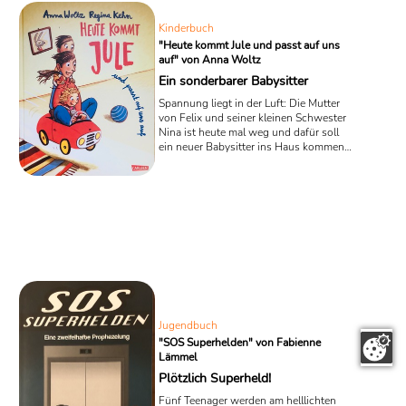
5 – 8 ...
Kinderbuch
"Heute kommt Jule und passt auf uns
auf" von Anna Woltz
Ein sonderbarer Babysitter
Spannung liegt in der Luft: Die Mutter
von Felix und seiner kleinen Schwester
Nina ist heute mal weg und dafür soll
ein neuer Babysitter ins Haus kommen,
um gut auf die Kleinen aufzupassen. In
dem gerade erschienen Kinderbuch
„Heute kommt Jule und passt auf uns
auf“ von Anna Woltz wirkt das junge
Mädchen, das zur Kinderbetreuung
auserwählt wurde, aber gar nicht wie
ein echter Babysitter - und dann
benimmt es sich auch noch so
sonderbar!
Jugendbuch
"SOS Superhelden" von Fabienne
Lämmel
Plötzlich Superheld!
Fünf Teenager werden am helllichten