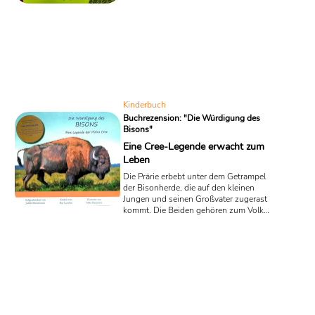
einiges auf dem Kerbholz hat. In dem
neuen Buch „Torpedotom und das
geklaute Tagebuch“ der österreichischen
Kinderbuchautorin Ines Gölß geht es um
ein Geheimnis, das niemals ans Licht
der Öffentlichkeit kommen soll.
Kinderbuch
Buchrezension: "Die Würdigung des
Bisons"
Eine Cree-Legende erwacht zum
Leben
Die Prärie erbebt unter dem Getrampel
der Bisonherde, die auf den kleinen
Jungen und seinen Großvater zugerast
kommt. Die Beiden gehören zum Volk
der kanadischen Plains Cree und anstatt
sich schleunigst in Sicherheit zu
bringen, stimmt der Großvater ein Lied
aus alten Zeiten an, das von dem
traditionellen Bund ihres Volkes mit dem
Bison erzählt. In dem preisgekrönten
Buch „Die Würdigung des Bisons“ geht
es um die Legende eines großen
indigenen Volkes, die von Ray Lavallee,