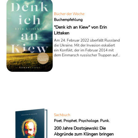
Bücher der Woche
Buchempfehlung
"Denk ich an Kiew" von Erin
Litteken
Am 24. Februar 2022 überfällt Russland
die Ukraine. Mit der Invasion eskaliert
ein Konflikt, der im Februar 2014 mit
dem Einmarsch russischer Truppen auf
der Krim begann, und seither brodelte,
auszubrechen drohte. Als die
Schriftstellerin Erin Litteken zum ersten
Mal darüber nachdachte, jene
Geschichte aufzuschreiben, die nun in
Form ihres Debütromans vorliegt, lag
die Krim-Annexion noch fern. "Ich hätte
nie gedacht, dass die Veröffentlichung
meines Romans über die Unterdrückung
des ukrainischen ...
Sachbuch
Poet. Prophet. Psychologe. Punk.
200 Jahre Dostojewski: Die
Abgründe zum Klingen bringen