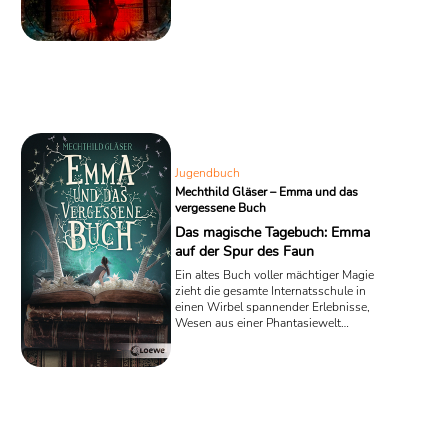
dessen Londoner Villa zu verbringen. In
dem Jugendbuch „A.S. Tory und der
letzte Sommer am Meer“ erhofft sich Sid
einen erholsamen Urlaub in Gesellschaft
seiner temperamentvollen Freundin
Chiara, doch bei einem Ausflug ans
Meer geraten die beiden Jugendlichen in
einen Strudel turbulenter Ereignisse, die
mit dem Verschwinden dreier Teenies ...
Jugendbuch
Mechthild Gläser – Emma und das
vergessene Buch
Das magische Tagebuch: Emma
auf der Spur des Faun
Ein altes Buch voller mächtiger Magie
zieht die gesamte Internatsschule in
einen Wirbel spannender Erlebnisse,
Wesen aus einer Phantasiewelt
erscheinen und eine Schülerin aus dem
richtigen Leben verschwindet – in
Mechthild Gläsers Jugendbuch „Emma
(,der Faun) und das vergessene Buch“
entfalten geschriebene Worte eine
unkalkulierbare Macht.