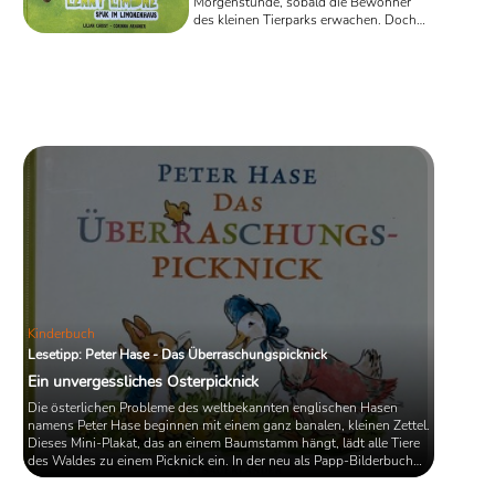
Morgenstunde, sobald die Bewohner
des kleinen Tierparks erwachen. Doch
etwas ist anders als sonst: In dem
Bilderbuch „Lenny Limone – Spuk im
Limonenhaus“ von Lilian Christ
vermissen die Tiere ihren kleinen
Tierpfleger Lenny Limone.
Kinderbuch
Lesetipp: Peter Hase - Das Überraschungspicknick
Ein unvergessliches Osterpicknick
Die österlichen Probleme des weltbekannten englischen Hasen
namens Peter Hase beginnen mit einem ganz banalen, kleinen Zettel.
Dieses Mini-Plakat, das an einem Baumstamm hängt, lädt alle Tiere
des Waldes zu einem Picknick ein. In der neu als Papp-Bilderbuch
aufgelegten Geschichte „Peter Hase: Das Überraschungspicknick“