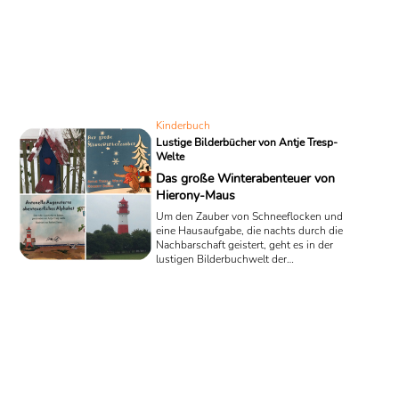
Poppe gehört zum Volk der Cree, das zu
den kanadischen First Nations zählt. Die
Neunjährige wurde – wie damals alle
Kinder ihres Volkes – von ihrer Familie
getrennt und in eine Residential School
gebracht, um eine Sozialisation in die
englischsprachige Gesellschaft Kanadas
zu ...
Kinderbuch
Lustige Bilderbücher von Antje Tresp-
Welte
Das große Winterabenteuer von
Hierony-Maus
Um den Zauber von Schneeflocken und
eine Hausaufgabe, die nachts durch die
Nachbarschaft geistert, geht es in der
lustigen Bilderbuchwelt der
Schriftstellerin Antje Tresp-Welte. Die
Kinderbuchautorin vom Bodensee
schreibt, weil sie Sprache fasziniert und
das Schreiben für sie eine magische
Bedeutung hat. Wir präsentieren die
zwei Kinderbücher von Antje Tresp-
Welte in Kurzrezensionen: eine
Wintergeschichte für die kleinsten Leser
und eine Reimgeschichte für Kinder von