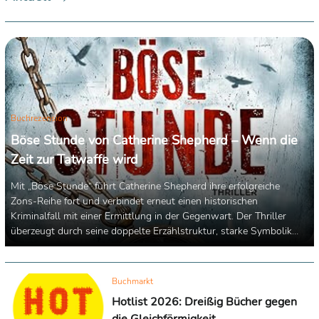
Buchrezension
Böse Stunde von Catherine Shepherd – Wenn die
Zeit zur Tatwaffe wird
Mit „Böse Stunde“ führt Catherine Shepherd ihre erfolgreiche
Zons-Reihe fort und verbindet erneut einen historischen
Kriminalfall mit einer Ermittlung in der Gegenwart. Der Thriller
überzeugt durch seine doppelte Erzählstruktur, starke Symbolik
und einen konsequent aufgebauten Spannungsbogen.
Buchmarkt
Hotlist 2026: Dreißig Bücher gegen