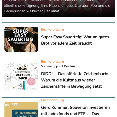
zu einer klugen Reflexion über weiblichen Ehrgeiz, Ruhm und
öffentliche Aneignung. Eine Rezension über Literatur, Pop und die
Bedingungen weiblicher Genialität.
Buchvorstellung
Super Easy Sauerteig: Warum gutes
Brot vor allem Zeit braucht
Buchvorstellung
Sommertipp mit Kindern
DIDDL – Das offizielle Zeichenbuch:
Warum die Kultmaus wieder
Zeichenstifte in Bewegung setzt
Buchvorstellung
Gerd Kommer: Souverän investieren
mit Indexfonds und ETFs – Das