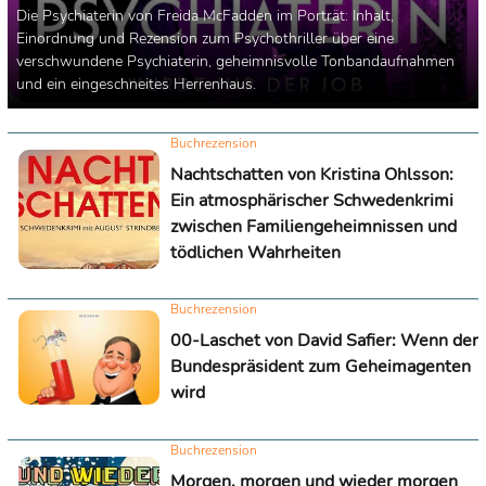
Die Psychiaterin von Freida McFadden im Porträt: Inhalt,
Einordnung und Rezension zum Psychothriller über eine
verschwundene Psychiaterin, geheimnisvolle Tonbandaufnahmen
und ein eingeschneites Herrenhaus.
Buchrezension
Nachtschatten von Kristina Ohlsson:
Ein atmosphärischer Schwedenkrimi
zwischen Familiengeheimnissen und
tödlichen Wahrheiten
Buchrezension
00-Laschet von David Safier: Wenn der
Bundespräsident zum Geheimagenten
wird
Buchrezension
Morgen, morgen und wieder morgen