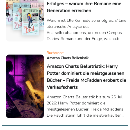
Erfolges – warum ihre Romane eine
Generation erreichen
Warum ist Elle Kennedy so erfolgreich? Eine
literarische Analyse des
Bestsellerphänomens, der neuen Campus
Diaries-Romane und der Frage, weshalb
Unterhaltungsliteratur Millionen Leserinnen
begeistert.
Buchmarkt
Amazon Charts Belletristik
Amazon Charts Belletristik: Harry
Potter dominiert die meistgelesenen
Bücher – Freida McFadden erobert die
Verkaufscharts
Amazon Charts Belletristik bis zum 26. Juli
2026: Harry Potter dominiert die
meistgelesenen Bücher, Freida McFaddens
Die Psychiaterin führt die meistverkauften
Titel an. Die wichtigsten Trends im
Überblick.