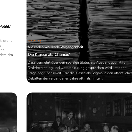
as ist
olitik"
t, droht
Meinung
u
Nie enden wollende Vergangenheit
che
Die Klasse als Chance?
ert, droht
einem Buch
Dass vermehrt über den sozialen Status als Ausgangspunkt für
gt sich der
Diskriminierung und Unterdrückung gesprochen wird, ist ohne
en Hörisch
Frage begrüßenswert. Trat die Klasse als Stigma in den öffentliche
iehungen".
chter lagen
Debatten der vergangenen Jahre oftmals hinter
en
augenscheinlicheren Aspekten wie Geschlecht und/oder Hautfarb
 falsch.
zurück, wird aktuell vermehrt auch über Klassismus - im Übrigen
e nicht
eine über 200 Jahre alte Bezeichnung - gesprochen. In der Literatu
anden ...
wird dem Thema Klasse bereits seit einigen Jahren große
Aufmerksamkeit ...