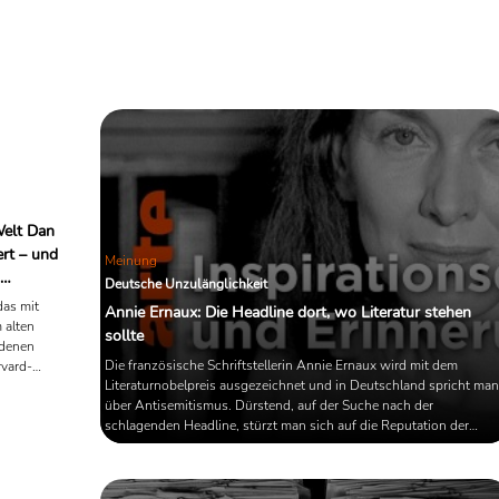
Welt Dan
rt – und
Meinung
Deutsche Unzulänglichkeit
das mit
Annie Ernaux: Die Headline dort, wo Literatur stehen
 alten
sollte
ndenen
Die französische Schriftstellerin Annie Ernaux wird mit dem
rvard-
Literaturnobelpreis ausgezeichnet und in Deutschland spricht man
odes und
über Antisemitismus. Dürstend, auf der Suche nach der
on,
schlagenden Headline, stürzt man sich auf die Reputation der
oterik.
Person, und lässt die Literatur dabei links liegen. Ja,
ein
Kulturpessimismus ist außer Mode. Aber irgendwie kann man ja
ie Welt es
nicht anders...
Traktat in