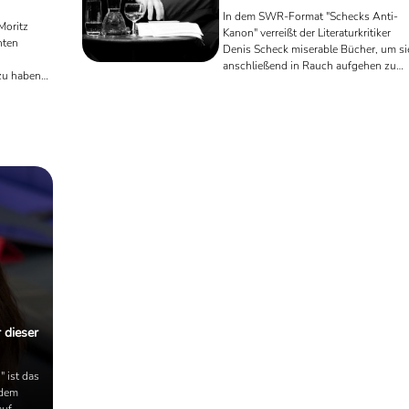
In dem SWR-Format "Schecks Anti-
Moritz
Kanon" verreißt der Literaturkritiker
nten
Denis Scheck miserable Bücher, um si
anschließend in Rauch aufgehen zu
zu haben.
lassen. Verschiedene
KommentatorInnen sahen darin eine
Anspielung auf die Bücherverbrennu
der
1933. Dass nun ausgerechnet der
 mit
Verriss zu Adolf Hitlers "Mein Kampf"
sich? Und
nicht mehr zu sehen ist, zeigt auch, w
 die im
kontraproduktiv Kritikerkritiken sein
en
können. Die mediale Dauererregtheit
entpuppt sich hier ein weiteres Mal als
ein Karussell der Selbstgefälligkeit, ...
 dieser
 ist das
hdem
auf