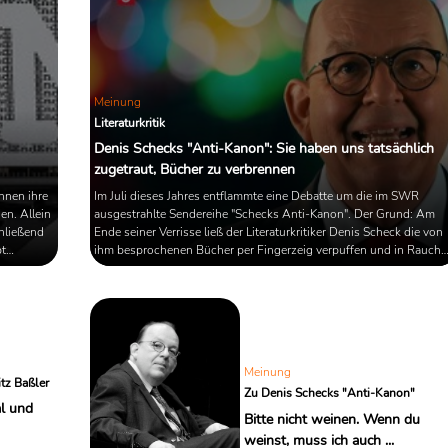
...
Meinung
Literaturkritik
Denis Schecks "Anti-Kanon": Sie haben uns tatsächlich
zugetraut, Bücher zu verbrennen
nnen ihre
Im Juli dieses Jahres entflammte eine Debatte um die im SWR
en. Allein
ausgestrahlte Sendereihe "Schecks Anti-Kanon". Der Grund: Am
hließend
Ende seiner Verrisse ließ der Literaturkritiker Denis Scheck die von
pt
ihm besprochenen Bücher per Fingerzeig verpuffen und in Rauch
aufgehen. Einige ZuschauerInnen fühlten sich durch diese
 um die
Inszenierung nicht nur vor den Kopf gestoßen, sondern auch an di
affen
Bücherverbrennung von 1933 erinnert. Nach massiver Kritik
versprach der Sender eine Überarbeitung des Formats; die ...
Meinung
itz Baßler
Zu Denis Schecks "Anti-Kanon"
al und
Bitte nicht weinen. Wenn du
weinst, muss ich auch ...