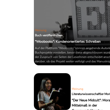
Meinung
Buch veröffentlichen
"Woobooks": Kundenorientiertes Schreiben
Auf der Plattform "Woobooks" können angehende AutorI
Buchprojekte vorstellen, bevor diese abgeschlossen wurd
der Zuspruch von Seiten der LeserInnen entscheidet ansc
darüber, ob das Projekt weiter verfolgt und das Manuskri
fertiggestellt wird. Ein Verfahren, welches nicht nur die
Literaturkritik überflüssig macht, sondern auch den Streit
Frage, ob ein Kunstwerk dezidiert für ein Publikum gesch
werden sollte, neu ...
Meinung
Literaturwissenschaftler Mor
"Der Neue Midcult": Mor
Mittelmaß in der