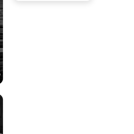
n
e
r