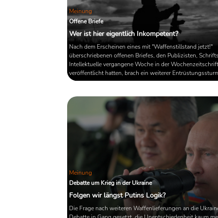
Meinung
Offene Briefe
Wer ist hier eigentlich Inkompetent?
Nach dem Erscheinen eines mit "Waffenstillstand jetzt!"
überschriebenen offenen Briefes, den Publizisten, Schrifts
Intellektuelle vergangene Woche in der Wochenzeitschrift 
veröffentlicht hatten, brach ein weiterer Entrüstungssturm
verschiedenen Kommentaren wird den Unterzeichnern
Inkompetenz, fehlende Weitsicht und Ahnungslosigkeit
vorgeworfen. Aber wer wirft da eigentlich wem etwas vor
Meinung
Debatte um Krieg in der Ukraine
Folgen wir längst Putins Logik?
Die Frage nach weiteren Waffenlieferungen an die Ukraine
Debatte in Gang gesetzt, die Unentschiedenheit kaum me