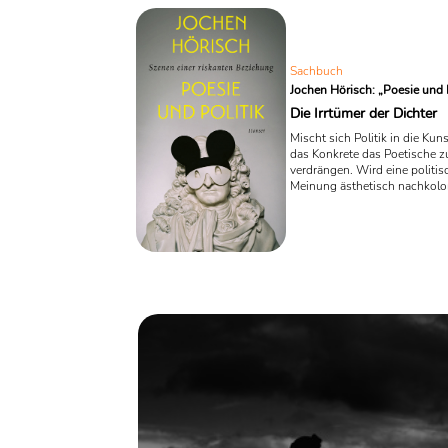
Romanverkleidung“. Und ja, d
polemisch gemeint.
Sachbuch
Jochen Hörisch: „Poesie und P
Die Irrtümer der Dichter
Mischt sich Politik in die Kuns
das Konkrete das Poetische z
verdrängen. Wird eine politis
Meinung ästhetisch nachkolori
schnell der Populismus. In s
"Poesie und Politik" beschäfti
Literaturwissenschaftler Joch
mit solcherlei "riskanten Bez
Er zeigt: Schriftsteller und Di
und liegen mit ihren politisch
Einschätzungen immer wieder
Das Schöne, so Hörisch, dürf
unkritisch als das Wahre verst