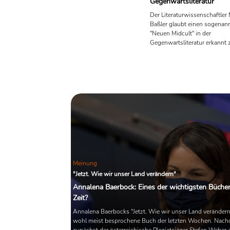
Gegenwartsliteratur
Der Literaturwissenschaftler 
Baßler glaubt einen sogenan
"Neuen Midcult" in der
Gegenwartsliteratur erkannt 
Mittelmaß und Moralität statt
Aufbegehren und Aufbruch;
Wohlfühllektüre statt fordern
Selbstbefragung. Was hat es
diesem Begriff "Midcult" auf 
wie einseitig ist eine Lektüre,
Twitter-Trent stehende Them
verarbeitet?
Meinung
"Jetzt. Wie wir unser Land verändern"
Annalena Baerbock: Eines der wichtigsten Bücher
Zeit?
Annalena Baerbocks "Jetzt. Wie wir unser Land verändern"
wohl meist besprochene Buch der letzten Wochen. Nac
zunächst der österreichische Plagiatsjäger Stefan Weber 