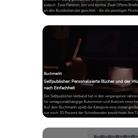
zulässt. Zwei Parteien, pro und kontra. Zwei Offene Briefe
an den Bundeskanzler gerichtet - die die jeweiligen Posit
bestärken und untermauern. Unter all dem kocht eine gew
Aggression, die, gerade angesichts der Tatsache, dass es
hierbei um kriegs- beziehungsweise waffenspezifische F
handelt, äußerst befremdlich wirken kann. Wenn sich die F
Meinung
Buchmarkt
Selfpublisher: Personalisierte Bücher und der W
nach Einfachheit
Der Selfpublisher-Verband hat in den vergangenen Jahren
für verlagsunabhängige Autorinnen und Autoren erreich
Auf dem Buchmarkt spielt die Kategorie eine immer größer
nur noch 20 Prozent der Schreibenden bezeichnen ihre Tät
"Hobby". Wie wird es für Selfpublisher in den nächsten J
weitergehen? Was bedeutet das Erstarken verlagsunabhä
Konzepte für den Einzelhandel? Und kann personalisierte
Schreiben überhaupt als ein literarisches Segment bezeich