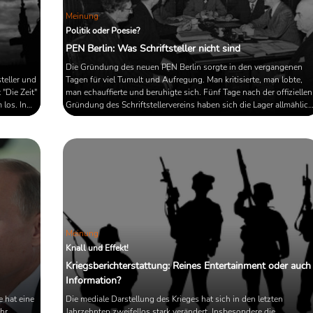
Meinung
Politik oder Poesie?
PEN Berlin: Was Schriftsteller nicht sind
Die Gründung des neuen PEN Berlin sorgte in den vergangenen
teller und
Tagen für viel Tumult und Aufregung. Man kritisierte, man lobte,
"Die Zeit"
man echauffierte und beruhigte sich. Fünf Tage nach der offiziellen
 los. In
Gründung des Schriftstellervereins haben sich die Lager allmählich
beruhigt; die anfängliche Aufregung scheint verpufft. Der "neue"
PEN, so macht es den Anschein, wird in wenigen Wochen nurmeh
?
schal und fad neben dem "alten" liegen. In einem heute in der FAZ
erschienen Artikel macht der Schriftsteller ...
Meinung
Knall und Effekt!
Kriegsberichterstattung: Reines Entertainment oder auch
Information?
 hat eine
Die mediale Darstellung des Krieges hat sich in den letzten
hr
Jahrzehnten zweifellos stark verändert. Insbesondere die