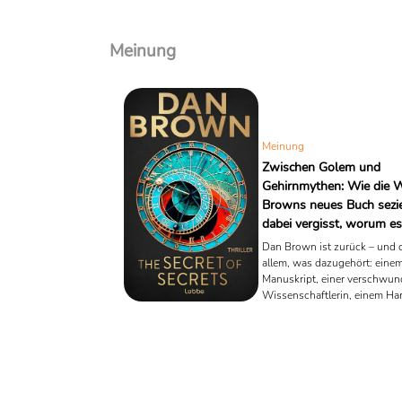
Meinung
Meinung
Zwischen Golem und
Gehirnmythen: Wie die 
Browns neues Buch sezie
dabei vergisst, worum es
eigentlich geht
Dan Brown ist zurück – und 
allem, was dazugehört: einem
Manuskript, einer verschwu
Wissenschaftlerin, einem Ha
Professor mit Vorliebe für C
einer Prise Quantenspekulati
gewürzt mit einem Schuss Es
The Secret of Secrets heißt s
neuester Roman – oder, wie d
nennt, ein „weltanschaulicher 