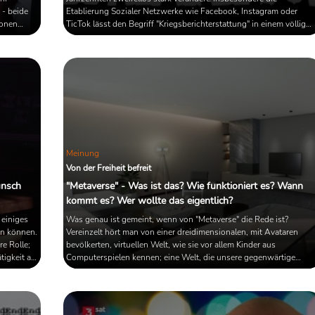
 - beide
Etablierung Sozialer Netzwerke wie Facebook, Instagram oder
ionen
TicTok lässt den Begriff "Kriegsberichterstattung" in einem völlig
altige
anderen Licht erscheinen. Wie und was Medien über Kriege und
 sich
andere Krisen berichten, wie das Grauen auf sämtlichen Kanälen
ragen
pausenlos dargestellt und nachgespielt wird, scheint mit Begriffen
ronten ...
wie "Propaganda" oder "Infokrieg" nicht mehr hinreichend ...
Meinung
Von der Freiheit befreit
unsch
"Metaverse" - Was ist das? Wie funktioniert es? Wann
kommt es? Wer wollte das eigentlich?
 einiges
Was genau ist gemeint, wenn von "Metaverse" die Rede ist?
en können.
Vereinzelt hört man von einer dreidimensionalen, mit Avataren
e Rolle;
bevölkerten, virtuellen Welt, wie sie vor allem Kinder aus
igkeit als
Computerspielen kennen; eine Welt, die unsere gegenwärtige
ahren
Realität erweitern, wenn nicht sogar ablösen soll. Um etwas steril
ngiger
Licht in diesen - uns nicht zufällig recht dunkel erscheinenden -
s
Komplex zu bringen, sind Ende vergangenen Jahres einige Bücher
net ...
erschienen, die sich der neuen Technologie widmeten. Eines davo