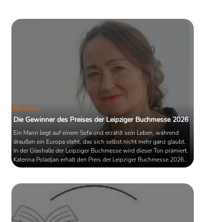
Buchpreis
Die Gewinner des Preises der Leipziger Buchmesse 2026
Ein Mann liegt auf einem Sofa und erzählt sein Leben, während
draußen ein Europa steht, das sich selbst nicht mehr ganz glaubt.
In der Glashalle der Leipziger Buchmesse wird dieser Ton prämiert.
Katerina Poladjan erhält den Preis der Leipziger Buchmesse 2026
für Goldstrand. Neben ihr werden Marie-Janine Calic für Balkan-
Odyssee, 1933–1941 und Manfred Gmeiner für seine Übersetzung
von Unten leben ausgezeichnet. Drei Bücher, die nicht abschließen,
sondern ...