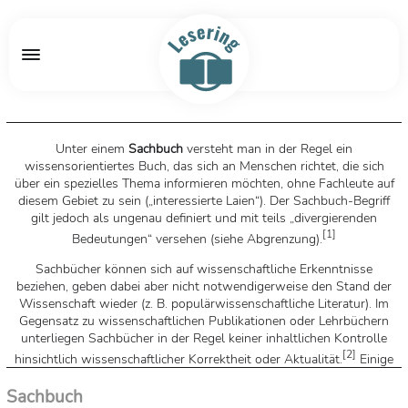
Unter einem
Sachbuch
versteht man in der Regel ein
wissensorientiertes Buch, das sich an Menschen richtet, die sich
über ein spezielles Thema informieren möchten, ohne Fachleute auf
diesem Gebiet zu sein („interessierte Laien“). Der Sachbuch-Begriff
gilt jedoch als ungenau definiert und mit teils „divergierenden
[
1
]
Bedeutungen“ versehen (siehe Abgrenzung).
Sachbücher können sich auf wissenschaftliche Erkenntnisse
beziehen, geben dabei aber nicht notwendigerweise den Stand der
Wissenschaft wieder (z. B. populärwissenschaftliche Literatur). Im
Gegensatz zu wissenschaftlichen Publikationen oder Lehrbüchern
unterliegen Sachbücher in der Regel keiner inhaltlichen Kontrolle
[
2
]
hinsichtlich wissenschaftlicher Korrektheit oder Aktualität.
Einige
Sachbücher (z. B. aus dem Bereich der Esoterik) können auch
[
1
]
Sachbuch
pseudo- oder antiwissenschaftliche Elemente enthalten.