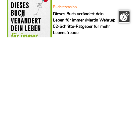
Buchrezension
Dieses Buch verändert dein
Leben für immer (Martin Wehrle):
52-Schritte-Ratgeber für mehr
Lebensfreude
Rezension zu Martin Wehrles Ratgeber:
Aufbau der 52 Wochen-Impulse,
Kernthemen, Stärken/Schwächen plus
praxisnaher 7-Tage-Starter-Plan.
Buchrezension
Dein Körper, dein Verantwortung:
Warum Verhalten der Schlüssel
zur Heilung ist