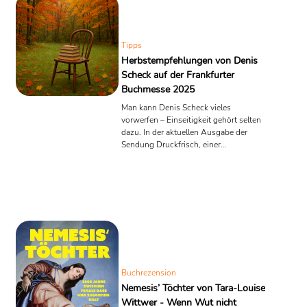
Tipps
Herbstempfehlungen von Denis
Scheck auf der Frankfurter
Buchmesse 2025
Man kann Denis Scheck vieles
vorwerfen – Einseitigkeit gehört selten
dazu. In der aktuellen Ausgabe der
Sendung Druckfrisch, einer
Koproduktion von MDR, BR, HR, NDR
und WDR (veröffentlicht am 16.
Oktober 2025 beim MDR), hat der
Kritiker das literarische Panorama des
Herbstes kartiert. Ort des Geschehens:
die Frankfurter Buchmesse. Ergebnis:
eine Liste, die zwischen Graphic Novel,
Lyrikband und Kriminalroman
schwankt wie ein Leser auf der Suche
nach Halt in der ...
Buchrezension
Nemesis’ Töchter von Tara-Louise
Wittwer - Wenn Wut nicht