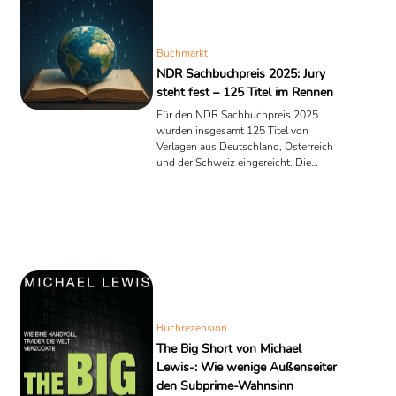
Buchmarkt
NDR Sachbuchpreis 2025: Jury
steht fest – 125 Titel im Rennen
Für den NDR Sachbuchpreis 2025
wurden insgesamt 125 Titel von
Verlagen aus Deutschland, Österreich
und der Schweiz eingereicht. Die
Auszeichnung würdigt seit 2009 das
beste in deutscher Sprache verfasste
Sachbuch des Jahres – ein Werk, das
aktuelle Fragen aufgreift und komplexe
Zusammenhänge verständlich, originell
und wirksam vermittelt.
Buchrezension
The Big Short von Michael
Lewis-: Wie wenige Außenseiter
den Subprime-Wahnsinn