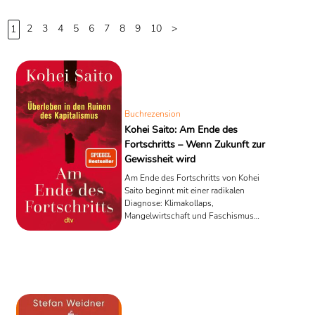
Quelle: Wikipedia
2
3
4
5
6
7
8
9
10
>
11
12
13
14
1
Buchrezension
Kohei Saito: Am Ende des
Fortschritts – Wenn Zukunft zur
Gewissheit wird
Am Ende des Fortschritts von Kohei
Saito beginnt mit einer radikalen
Diagnose: Klimakollaps,
Mangelwirtschaft und Faschismus
bilden den Ausgangspunkt seiner
Analyse.