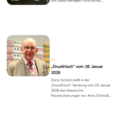
uns selbst befragen? Eine dichte,
ironisch geerdete Analyse der Bücher
von Goggins bis Enders, die zeigt, wie
Sachbuchliteratur heute über Macht,
Angst, Körper, Gesellschaft und
Zukunft nachdenkt. Schlaglichter auf
Disziplin, Erinnerung, Emotionen und
Hoffnung.
TV
„Druckfrisch“ vom 18. Januar
2026
Denis Scheck stellt in der
„Druckfrisch“-Sendung vom 18. Januar
2026 drei literarische
Neuerscheinungen vor: Arno Schmidts
Tagebücher 1957–1962, Ulli Lusts
Graphic Novel Die Frau als Mensch 2:
Schamaninnen und Ursula Poznanskis
Jugendbuch Erebos 3. Dazwischen
führt er durch die aktuelle Spiegel-
Bestsellerliste im Bereich Sachbuch.