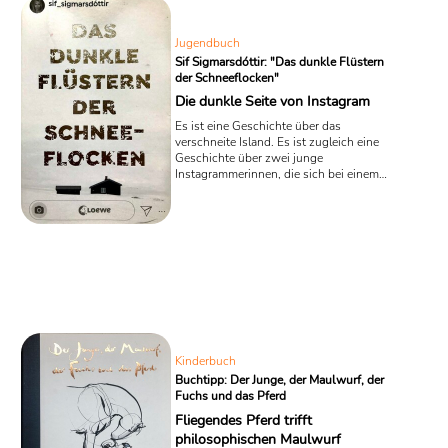
Jugendbuch
Sif Sigmarsdóttir: "Das dunkle Flüstern
der Schneeflocken"
Die dunkle Seite von Instagram
Es ist eine Geschichte über das
verschneite Island. Es ist zugleich eine
Geschichte über zwei junge
Instagrammerinnen, die sich bei einem
Interview begegnen. Und es ist eine
Geschichte über einen eiskalten Mord,
der in das dunkle Milieu einiger
skrupelloser Werbetreibender und
Politiker führt, die Instagram für ihre
Zwecke ausnutzen wollen.
Dementsprechend spannend geht es in
dem Jugendroman „Das dunkle Flüstern
der Schneeflocken“ von Sif
Sigmarsdóttir ...
Kinderbuch
Buchtipp: Der Junge, der Maulwurf, der
Fuchs und das Pferd
Fliegendes Pferd trifft
philosophischen Maulwurf