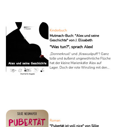
Frank Albers, „Kapitän McKalli und das
Schwalbennest“, geraten die furchtlosen
Seeräuber erst einmal in eine ordentliche
Flaute und plötzlich sind ganz andere
Talente gefragt als Rauben ...
Kinderbuch
Mutmach-Buch: "Alex und seine
Geschichte" von J. Elisabeth
"Was tun?", sprach Alex!
„Donnerkruxl“ und „Krawuxlpuff“! Ganz
tolle und äußerst ungewöhnliche Flüche
hat der kleine Marienkäfer Alex auf
Lager. Doch der rote Winzling mit den
schwarzen Punkten aus dem
Kinderbuch „Alex und seine Geschichte“
der österreichischen Schriftstellerin J.
Elisabeth hat wirklich allen Grund zu
diesen Kraftausdrücken, denn er
befindet sich in einer furchtbaren
Situation: Er ist abgestürzt und liegt nun
hilflos auf dem Rücken. „Was tun?“,
sprach Alex!
Roman
"Pubertät ist voll nice" von Silke