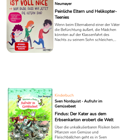
Neumayer
Peinliche Eltern und Helikopter-
Teenies
Wenn beim Elternabend einer der Väter
die Befürchtung äußert, die Mädchen
könnten auf der Klassenfahrt des
Nachts zu seinem Sohn schleichen,
dann ist es soweit: Die ehemals ach so
lieben Kleinen sind zu Teenagern
mutiert. In dem frisch veröffentlichten
Roman „Pubertät ist voll nice – Nur blöd,
dass wir jetzt die Eltern sind“ der
Bestseller-Autorin Silke Neumayer ist
solch ein Verhalten der Eltern ein
untrügliches Zeichen für den Beginn
eines neuen Lebensabschnitts ihrer
Zöglinge. Eines ...
Kinderbuch
Sven Nordquist - Aufruhr im
Gemüsebeet
Findus: Der Kater aus dem
Erbsenkarton erobert die Welt
Über die unkalkulierbaren Risiken beim
Pflanzen von Gemüse und
Fleischbällchen geht es in Sven