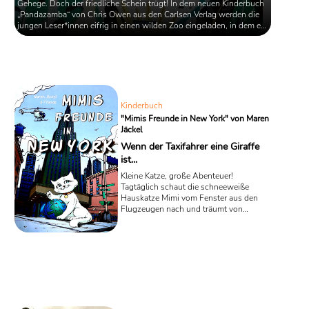
Gehege. Doch der friedliche Schein trügt! In dem neuen Kinderbuch
„Pandazamba“ von Chris Owen aus den Carlsen Verlag werden die
jungen Leser*innen eifrig in einen wilden Zoo eingeladen, in dem es
von unternehmungslustigen Tieren aller Art nur so wimmelt. In
diesem Getümmel gibt es nur eine einzige eiserne Regel, die jedem
Besucher sofort eingebläut wird: Bloß nicht den Panda aufwecken!
Kinderbuch
"Mimis Freunde in New York" von Maren
Jäckel
Wenn der Taxifahrer eine Giraffe
ist...
Kleine Katze, große Abenteuer!
Tagtäglich schaut die schneeweiße
Hauskatze Mimi vom Fenster aus den
Flugzeugen nach und träumt von
fremden Ländern. Doch eines Tages
spaziert sie einfach quer durch Berlin
bis zum Flughafen und klettert mutig
selber in ein Flugzeug. In dem
Kinderbuch für Leseanfänger „Mimis
Freunde in New York“ beginnen nun
spannende Abenteuer für die
ungewöhnliche Katzendame: Mimi wird
zum Globetrotter.