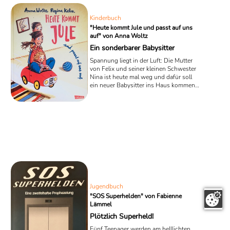
5 – 8 ...
Kinderbuch
"Heute kommt Jule und passt auf uns
auf" von Anna Woltz
Ein sonderbarer Babysitter
Spannung liegt in der Luft: Die Mutter
von Felix und seiner kleinen Schwester
Nina ist heute mal weg und dafür soll
ein neuer Babysitter ins Haus kommen,
um gut auf die Kleinen aufzupassen. In
dem gerade erschienen Kinderbuch
„Heute kommt Jule und passt auf uns
auf“ von Anna Woltz wirkt das junge
Mädchen, das zur Kinderbetreuung
auserwählt wurde, aber gar nicht wie
ein echter Babysitter - und dann
benimmt es sich auch noch so
sonderbar!
Jugendbuch
"SOS Superhelden" von Fabienne
Lämmel
Plötzlich Superheld!
Fünf Teenager werden am helllichten