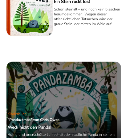
Ein Stein rockt los!
Schon steinalt – und noch kein bisschen
herumgekommen! Wegen dieser
offensichtlichen Tatsachen wird der
graue Stein, der mitten im Wald auf
einer Lichtung liegt, von Tieren und
Pflanzen bemitleidet. Doch in dem
neuen Kinderbuch „Steinalt (und kein
bisschen langweilig)“ der
amerikanischen Autorin Deb Pilutti legt
der Stein nun los, beginnt zu erzählen
und „rockt“ den Wald.
Kinderbuch
"Pandazamba" von Chris Owen
Weck nicht den Panda!
Ruhig und unerschütterlich schläft der stattliche Panda in seinem