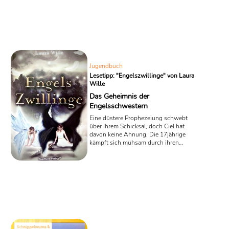
Heinrich gegen die Folgen des
Klimawandels ankämpfen müssen.
Jugendbuch
Lesetipp: "Engelszwillinge" von Laura
Wille
Das Geheimnis der
Engelsschwestern
Eine düstere Prophezeiung schwebt
über ihrem Schicksal, doch Ciel hat
davon keine Ahnung. Die 17jährige
kämpft sich mühsam durch ihren
schwierigen Alltag. Aber die junge Frau
in dem neuen Roman „Engelszwillinge“
von Laura Wille muss schon bald
feststellen, dass in ihrem Leben nichts
so ist, wie es scheint. Nicht einmal sie
selbst.