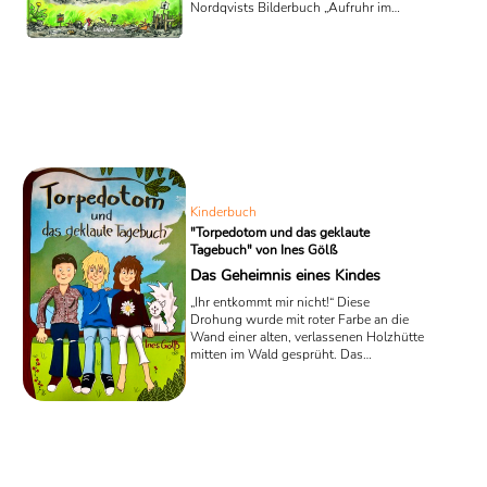
Nordqvists Bilderbuch „Aufruhr im
Gemüsebeet“, dem fünften Band der
inzwischen zehnbändigen Findus-
Reihe. An einem wunderschönen
Frühlingstag beschließt der gestandene
Bauer Pettersson, dass es nun der
richtige Zeitpunkt sei, um das
Gemüsebeet zu bepflanzen. Gemeinsam
mit seinem kleinen Kater Findus beginnt
er, den Boden umzupflügen und
Gemüsesamen zu säen und Kartoffeln
zu ...
Kinderbuch
"Torpedotom und das geklaute
Tagebuch" von Ines Gölß
Das Geheimnis eines Kindes
„Ihr entkommt mir nicht!“ Diese
Drohung wurde mit roter Farbe an die
Wand einer alten, verlassenen Holzhütte
mitten im Wald gesprüht. Das
Waldhaus ist der Treffpunkt einer
berüchtigten Jungsclique, die schon so
einiges auf dem Kerbholz hat. In dem
neuen Buch „Torpedotom und das
geklaute Tagebuch“ der österreichischen
Kinderbuchautorin Ines Gölß geht es um
ein Geheimnis, das niemals ans Licht