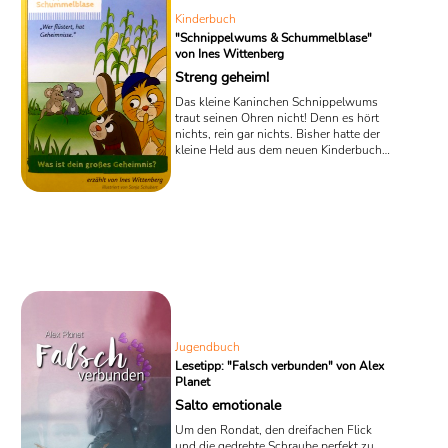
Kinderbuch
"Schnippelwums & Schummelblase"
von Ines Wittenberg
Streng geheim!
Das kleine Kaninchen Schnippelwums
traut seinen Ohren nicht! Denn es hört
nichts, rein gar nichts. Bisher hatte der
kleine Held aus dem neuen Kinderbuch
„Schnippelwums und Schummelblase –
Wer flüstert, hat Geheimnisse.“ ganz
mühelos dem interessanten Gespräch
zweier Feldmäuse lauschen können,
doch plötzlich ertönt das merkwürdige
Wort „Geheimnis“ und dann nur noch
völlig unverständliches Mäusegeflüster.
Jugendbuch
Lesetipp: "Falsch verbunden" von Alex
Planet
Salto emotionale
Um den Rondat, den dreifachen Flick
und die gedrehte Schraube perfekt zu