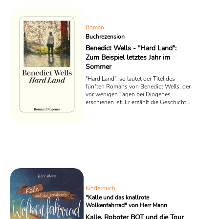
Rollen bestehen darin, einer
aufgeweckten Clique aus anfangs sechs
kleinen Pinguinen als Informanten zur ...
Roman
Buchrezension
Benedict Wells - "Hard Land":
Zum Beispiel letztes Jahr im
Sommer
"Hard Land", so lautet der Titel des
fünften Romans von Benedict Wells, der
vor wenigen Tagen bei Diogenes
erschienen ist. Er erzählt die Geschichte
des fünfzehnjährigen Sams, für den sich
innerhalb eines Sommers alles
verändert. Der schmächtige Außenseiter
wird plötzlich Teil einer Gruppe. Liebe,
Trauer und Angst verweben sich in
dieser Coming-of-Age-Geschichte auf
sonderbare Weise.
Kinderbuch
"Kalle und das knallrote
Wolkenfahrrad" von Herr Mann
Kalle, Roboter BOT und die Tour