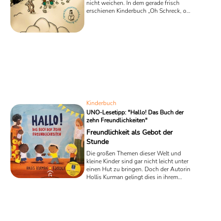
nicht weichen. In dem gerade frisch
erschienen Kinderbuch „Oh Schreck, oh
Graus, fällt Ostern aus?“ bemerkt der
erfahrene Osterhase Franz mit Grausen,
dass überall noch Schnee herumliegt,
obwohl seine Hasenfamilie samt der
Henne Berta längst mit den
Vorbereitungen für das große Osterfest
beschäftigt sein müsste.
Kinderbuch
UNO-Lesetipp: "Hallo! Das Buch der
zehn Freundlichkeiten"
Freundlichkeit als Gebot der
Stunde
Die großen Themen dieser Welt und
kleine Kinder sind gar nicht leicht unter
einen Hut zu bringen. Doch der Autorin
Hollis Kurman gelingt dies in ihrem
neuen, von der UNO empfohlenen,
Bilderbuch „Hallo! Das Buch der zehn
Freundlichkeiten“ ganz mühelos, mit
bildgewaltiger Unterstützung des
Ilustrators Barroux. Sie reduziert das