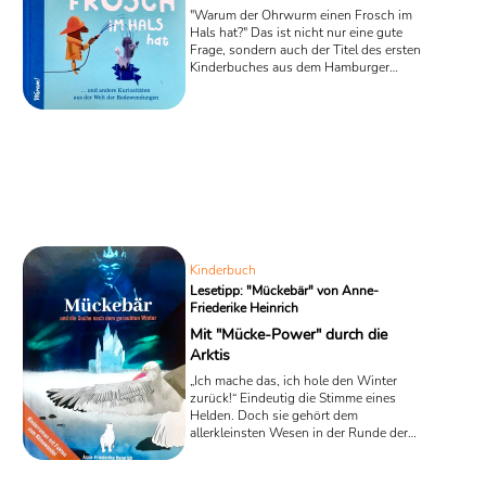
"Warum der Ohrwurm einen Frosch im
Hals hat?" Das ist nicht nur eine gute
Frage, sondern auch der Titel des ersten
Kinderbuches aus dem Hamburger
Warum-Verlag, der seit 2012 viele kluge
Kinderfragen sammelt und diese samt
Antworten als Familienmagazin
herausbringt. Doch bei dem neusten
Schwung an Fragen geht es um die
Bedeutungen von Sprichwörtern und
Redensarten, die Autorin Anna Biß und
Illustrator Tim Müller-Kaya kindgerecht
und anschaulich in einem Bilderbuch
zusammengetragen ...
Kinderbuch
Lesetipp: "Mückebär" von Anne-
Friederike Heinrich
Mit "Mücke-Power" durch die
Arktis
„Ich mache das, ich hole den Winter
zurück!“ Eindeutig die Stimme eines
Helden. Doch sie gehört dem
allerkleinsten Wesen in der Runde der
Polartiere, die in dem Kinderbuch
„Mückebär und die Suche nach dem
geraubten Winter“ von Anne-Friederike