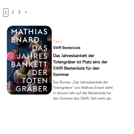
2
3
>
1
Tipps
SWR Bestenliste
Das Jahresbankett der
Totengräber ist Platz eins der
SWR Bestenliste für den
Sommer
Der Roman „Das Jahresbankett der
Totengräber“ von Mathias Enard steht
in diesem Jahr auf der Bestenliste für
den Sommer des SWR. Seit mehr als
40 Jahren empfiehlt die SWR
Bestenliste jeden Monat zehn
lesenswerte Bücher. Die Liste wird
dabei nicht nach Verkaufszahlen
sondern von einer unabhängigen Jury
aus 30 namhaften Literaturkritiker