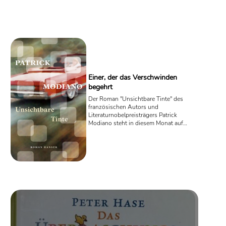
Tierpfleger Lenny Limone.
Einer, der das Verschwinden
begehrt
Der Roman "Unsichtbare Tinte" des
französischen Autors und
Literaturnobelpreisträgers Patrick
Modiano steht in diesem Monat auf
Platz 1 der SWR Bestenliste. Ein Buch,
welches zeigt, dass letztlich nichts
vollends zu bewahren ist; zugleich
jedoch daran erinnert, dass es Lust im
Verlust gibt.