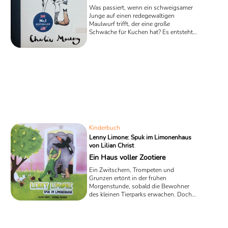
Was passiert, wenn ein schweigsamer
Junge auf einen redegewaltigen
Maulwurf trifft, der eine große
Schwäche für Kuchen hat? Es entsteht
die zauberhafte Geschichte einer
ungewöhnlichen Freundschaft. In dem
Kinderbuch-Besteller für Kinder ab zwei
Jahren „Der Junge, der Maulwurf, der
Fuchs und das Pferd“ entpuppen sich
die beiden kleinen Helden als
Philosophen fürs Kinderzimmer, die
pointiert und präzise große Weisheiten
auf den Punkt bringen und neue
erstaunliche Ansichten ...
Kinderbuch
Lenny Limone: Spuk im Limonenhaus
von Lilian Christ
Ein Haus voller Zootiere
Ein Zwitschern, Trompeten und
Grunzen ertönt in der frühen
Morgenstunde, sobald die Bewohner
des kleinen Tierparks erwachen. Doch
etwas ist anders als sonst: In dem
Bilderbuch „Lenny Limone – Spuk im
Limonenhaus“ von Lilian Christ
vermissen die Tiere ihren kleinen