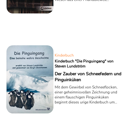
erscheinen und eine Schülerin aus dem
richtigen Leben verschwindet – in
Mechthild Gläsers Jugendbuch „Emma
(,der Faun) und das vergessene Buch“
entfalten geschriebene Worte eine
unkalkulierbare Macht.
Kinderbuch
Kinderbuch "Die Pinguingang" von
Steven Lundström
Der Zauber von Schneefedern und
Pinguinküken
Mit dem Gewirbel von Schneeflocken,
einer geheimnisvollen Zeichnung und
einem flauschigen Pinguinküken
beginnt dieses urige Kinderbuch um
eine fiktive Reise in die eisigen Welten
der Antarktis. In dem Roman „ Die
Pinguingang - Eine beinahe wahre
Geschichte“ landet der Autor Steven
Lundström gemeinsam mit der
Illustratorin Birgit Christiansen als Figur
seines eigenen Romans am Südpol. Ihre