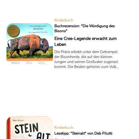
der Öffentlichkeit kommen soll.
Kinderbuch
Buchrezension: "Die Würdigung des
Bisons"
Eine Cree-Legende erwacht zum
Leben
Die Prärie erbebt unter dem Getrampel
der Bisonherde, die auf den kleinen
Jungen und seinen Großvater zugerast
kommt. Die Beiden gehören zum Volk
der kanadischen Plains Cree und anstatt
sich schleunigst in Sicherheit zu
bringen, stimmt der Großvater ein Lied
aus alten Zeiten an, das von dem
traditionellen Bund ihres Volkes mit dem
Bison erzählt. In dem preisgekrönten
Buch „Die Würdigung des Bisons“ geht
es um die Legende eines großen
indigenen Volkes, die von Ray Lavallee,
einem Weisen der Cree, ...
Kinderbuch
Lesetipp: "Steinalt" von Deb Pilutti