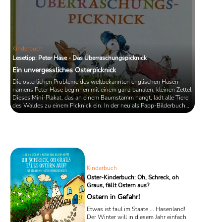
Kinderbuch
Lesetipp: Peter Hase - Das Überraschungspicknick
Ein unvergessliches Osterpicknick
Die österlichen Probleme des weltbekannten englischen Hasen
namens Peter Hase beginnen mit einem ganz banalen, kleinen Zettel.
Dieses Mini-Plakat, das an einem Baumstamm hängt, lädt alle Tiere
des Waldes zu einem Picknick ein. In der neu als Papp-Bilderbuch
aufgelegten Geschichte „Peter Hase: Das Überraschungspicknick“
von Beatrix Potter sorgt dieser Aufruf bei dem kleinen Hasenhelden
umgehend für Grübelfalten, denn jeder Gast soll etwas zu diesem
Treffen ...
Kinderbuch
Oster-Kinderbuch: Oh, Schreck, oh
Graus, fällt Ostern aus?
Ostern in Gefahr!
Etwas ist faul im Staate ... Hasenland!
Der Winter will in diesem Jahr einfach