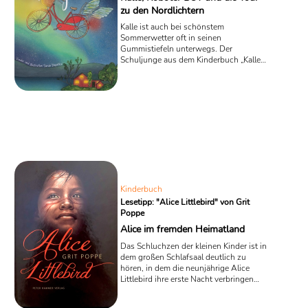
zu den Nordlichtern
Kalle ist auch bei schönstem
Sommerwetter oft in seinen
Gummistiefeln unterwegs. Der
Schuljunge aus dem Kinderbuch „Kalle
und das knallrote Wolkenfahrrad“ von
Herr Mann wächst in ärmlichen
Verhältnissen auf, obwohl seine
alleinerziehende Mutter den ganzen Tag
arbeitet. Doch ihr Verdienst reicht nur
für das Nötigste. Kalle wird in der
Schule oft gehänselt, besonders eine
Drei-Jungen-Clique macht ihm das
Leben zur Hölle. Aber durch eine
geheimnisvolle Nachbarin eröffnen sich
dem Jungen plötzlich ...
Kinderbuch
Lesetipp: "Alice Littlebird" von Grit
Poppe
Alice im fremden Heimatland
Das Schluchzen der kleinen Kinder ist in
dem großen Schlafsaal deutlich zu
hören, in dem die neunjährige Alice
Littlebird ihre erste Nacht verbringen
muss. Das Mädchen in dem
Kinderroman „Alice Littlebird“ von Grit