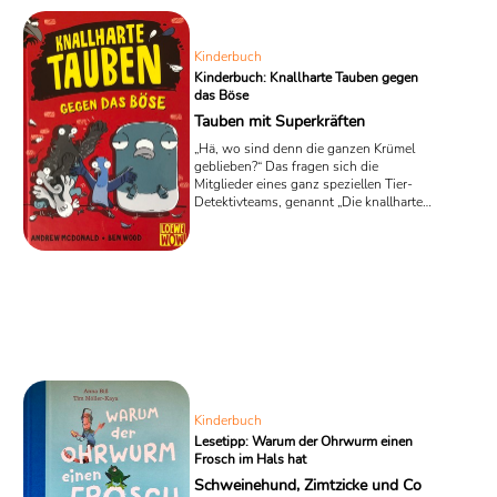
bestimmt. Platz 2 der SWR Bestenliste
Juli und August teilen sich mit gleicher
Punktezahl die Romane "Sonia meldet
Kinderbuch
sich" von Lavinia Braniste sowie "Das
Kinderbuch: Knallharte Tauben gegen
Land der ...
das Böse
Tauben mit Superkräften
„Hä, wo sind denn die ganzen Krümel
geblieben?“ Das fragen sich die
Mitglieder eines ganz speziellen Tier-
Detektivteams, genannt „Die knallharten
Tauben“ beim Anblick eines leeren
Parks. Erst wesentlich später fällt den
begnadeten Detektiven in dem neuen
Kinderbuch „Knallharte Tauben gegen
das Böse“ von Andrew McDonald auf,
dass dort auch keine Menschen oder
Tiere unterwegs sind. Damit stecken die
wackeren Tauben auch schon mitten in
ihrem ersten Fall, denn so ein
menschenleerer Platz mitten in ...
Kinderbuch
Lesetipp: Warum der Ohrwurm einen
Frosch im Hals hat
Schweinehund, Zimtzicke und Co