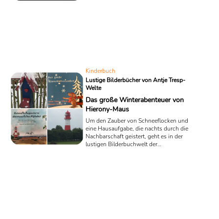
Poppe gehört zum Volk der Cree, das zu
den kanadischen First Nations zählt. Die
Neunjährige wurde – wie damals alle
Kinder ihres Volkes – von ihrer Familie
getrennt und in eine Residential School
gebracht, um eine Sozialisation in die
englischsprachige Gesellschaft Kanadas
zu ...
Kinderbuch
Lustige Bilderbücher von Antje Tresp-
Welte
Das große Winterabenteuer von
Hierony-Maus
Um den Zauber von Schneeflocken und
eine Hausaufgabe, die nachts durch die
Nachbarschaft geistert, geht es in der
lustigen Bilderbuchwelt der
Schriftstellerin Antje Tresp-Welte. Die
Kinderbuchautorin vom Bodensee
schreibt, weil sie Sprache fasziniert und
das Schreiben für sie eine magische
Bedeutung hat. Wir präsentieren die
zwei Kinderbücher von Antje Tresp-
Welte in Kurzrezensionen: eine
Wintergeschichte für die kleinsten Leser
und eine Reimgeschichte für Kinder von