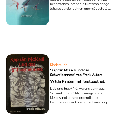
beherrschen, probt die fünfzehnjährige
Julia seit vielen Jahren unermüdlich. Das
Mädchen trainiert für den Meistertitel im
Kunstturnen. Doch in „Falsch
verbunden“, dem frisch veröffentlichten
Erstlingsroman des Schweizer
Schriftstellers Alex Planet, wirbelt
plötzlich ein Sturm der Gefühle das
Leben der Schülerin wild durcheinander.
Kinderbuch
"Kapitän McKalli und das
Schwalbennest" von Frank Albers
Wilde Piraten mit Nestbautrieb
Lieb und brav? Nö, warum denn auch:
Sie sind Piraten! Mit Sturmgebraus,
Meeresgrollen und ordentlichem
Kanonendonner kommt der berüchtigte
Piratenkapitän McKalli mit seiner
Mannschaft auf seinem Schiff
„Seeschwalbe“ herbeigerauscht, bereit,
die Kinderzimmer zu erobern. Doch im
ersten Band der Piratenbuchreihe von