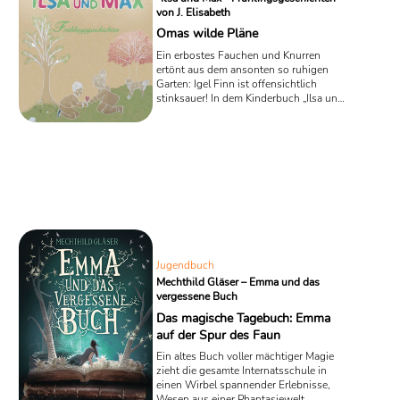
von J. Elisabeth
Omas wilde Pläne
Ein erbostes Fauchen und Knurren
ertönt aus dem ansonten so ruhigen
Garten: Igel Finn ist offensichtlich
stinksauer! In dem Kinderbuch „Ilsa und
Max - Frühlingsgeschichten“ von J.
Elisabeth erwacht der kleine Igel nach
einem ausgiebigen Winterschlaf und
erlebt gleich etwas ganz Furchtbares:
Ilsas Oma klaut ihm sein Schlafhaus!
Jugendbuch
Mechthild Gläser – Emma und das
vergessene Buch
Das magische Tagebuch: Emma
auf der Spur des Faun
Ein altes Buch voller mächtiger Magie
zieht die gesamte Internatsschule in
einen Wirbel spannender Erlebnisse,
Wesen aus einer Phantasiewelt