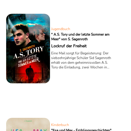
große Thema „Flüchtlingskrise“ auf den
Blickwinkel kleiner Kinder, die als
Flüchtlinge ihre Heimat verlassen
müssen und auf die zehn Arten der
Freundlichkeit, denen sie im ...
Jugendbuch
" A.S. Tory und der letzte Sommer am
Meer" von S. Sagenroth
Lockruf der Freiheit
Eine Mail sorgt für Begeisterung: Der
siebzehnjährige Schüler Sid Sagenroth
erhält von dem geheimnisvollen A.S.
Tory die Einladung, zwei Wochen in
dessen Londoner Villa zu verbringen. In
dem Jugendbuch „A.S. Tory und der
letzte Sommer am Meer“ erhofft sich Sid
einen erholsamen Urlaub in Gesellschaft
seiner temperamentvollen Freundin
Chiara, doch bei einem Ausflug ans
Meer geraten die beiden Jugendlichen in
einen Strudel turbulenter Ereignisse, die
mit dem Verschwinden dreier Teenies ...
Kinderbuch
"Ilsa und Max - Frühlingsgeschichten"