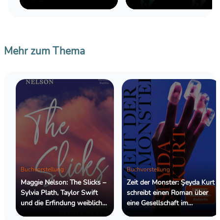
zurechtzufinden
Mehr zum Thema
Buchvorstellung
Buchvorstellung
Maggie Nelson: The Slicks –
Zeit der Monster: Şeyda Kurt
Sylvia Plath, Taylor Swift
schreibt einen Roman über
und die Erfindung weiblicher
eine Gesellschaft im
Genialität
Ausnahmezustand