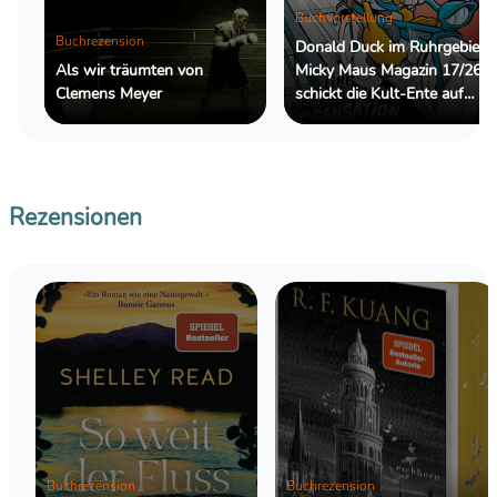
Buchvorstellung
Buchrezension
Donald Duck im Ruhrgebiet:
Als wir träumten von
Micky Maus Magazin 17/26
Clemens Meyer
schickt die Kult-Ente auf
eine außergewöhnliche
Reportage
Rezensionen
Buchrezension
Buchrezension