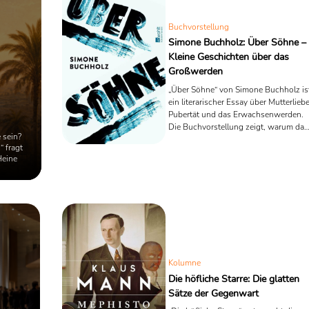
Buchvorstellung
Simone Buchholz: Über Söhne –
Kleine Geschichten über das
Großwerden
„Über Söhne“ von Simone Buchholz is
ein literarischer Essay über Mutterliebe
Pubertät und das Erwachsenwerden.
Die Buchvorstellung zeigt, warum das
 sein?
schmale Büchlein trotz seiner Kürze
 fragt
lange nachhallt.
Heine
Kolumne
Die höfliche Starre: Die glatten
Sätze der Gegenwart