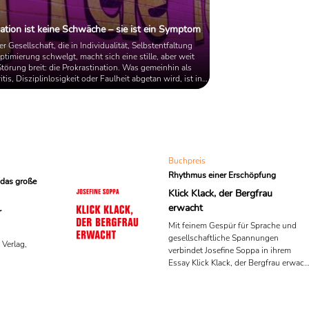
ation ist keine Schwäche – sie ist ein Symptom
er Gesellschaft, die in Individualität, Selbstentfaltung
timierung schwelgt, macht sich eine stille, aber weit
Störung breit: die Prokrastination. Was gemeinhin als
tis, Disziplinlosigkeit oder Faulheit abgetan wird, ist in
r: ein kulturelles Symptom einer Gesellschaft, die sich
enen Ansprüchen verliert – und sich gleichzeitig davor
equeme Wahrheiten auszusprechen. Der vielzitierte
äger“ wird zur ...
Buchpreis
Rhythmus einer Erschöpfung
das große
Klick Klack, der Bergfrau
erwacht
r
Mit feinem Gespür für Sprache und
gesellschaftliche Spannungen
Verlag,
verbindet Josefine Soppa in ihrem
Essay Klick Klack, der Bergfrau erwach
die Themen Arbeit, Erschöpfung und
Künstliche Intelligenz. Dafür erhält sie
den WORTMELDUNGEN-Literaturprei