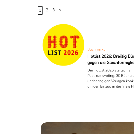
2
3
>
1
Buchmarkt
Hotlist 2026: Dreißig Bü
gegen die Gleichförmigke
Die Hotlist 2026 startet ins
Publikumsvoting: 30 Bücher 
unabhängigen Verlagen konku
um den Einzug in die finale Ho
Überblick über die Longlist, i
literarische Vielfalt und die
der Independent-Verlage.