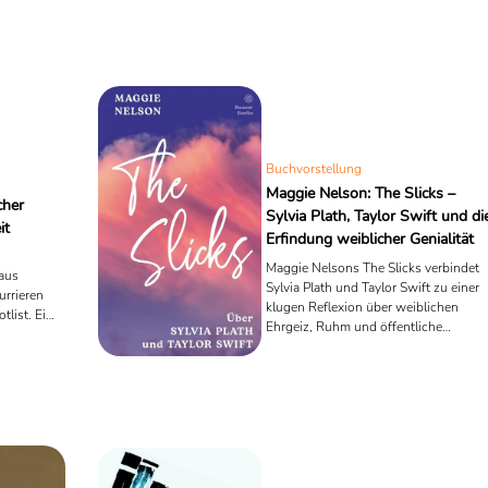
Buchvorstellung
Maggie Nelson: The Slicks –
cher
Sylvia Plath, Taylor Swift und di
it
Erfindung weiblicher Genialität
Maggie Nelsons The Slicks verbindet
aus
Sylvia Plath und Taylor Swift zu einer
rrieren
klugen Reflexion über weiblichen
tlist. Ein
Ehrgeiz, Ruhm und öffentliche
hre
Aneignung. Eine Rezension über
 Bedeutung
Literatur, Pop und die Bedingungen
weiblicher Genialität.