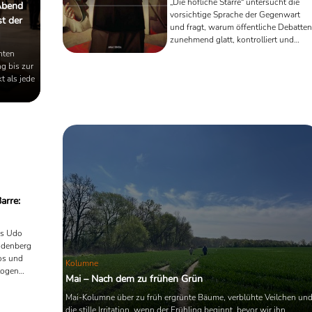
„Die höfliche Starre“ untersucht die
Abend
vorsichtige Sprache der Gegenwart
t der
und fragt, warum öffentliche Debatten
zunehmend glatt, kontrolliert und
erschöpft wirken. Ausgehend von
nten
Klaus Manns Mephisto entsteht ein
g bis zur
literarischer Essay über soziale
t als jede
Anpassung, sprachliche
Selbstbeobachtung und die Angst vor
offenen Gedanken.
arre:
es Udo
indenberg
os und
Kolumne
alogen
Mai – Nach dem zu frühen Grün
Musik,
Mai-Kolumne über zu früh ergrünte Bäume, verblühte Veilchen un
as Altern
die stille Irritation, wenn der Frühling beginnt, bevor wir ihn