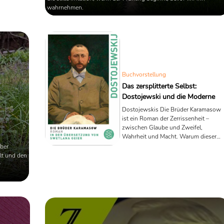
wahrnehmen.
Buchvorstellung
Das zersplitterte Selbst:
Dostojewski und die Moderne
Dostojewskis Die Brüder Karamasow
ist ein Roman der Zerrissenheit –
zwischen Glaube und Zweifel,
Wahrheit und Macht. Warum dieser
Klassiker heute aktueller ist denn je,
ber
zeigt dieser Essay.
lt und den
r