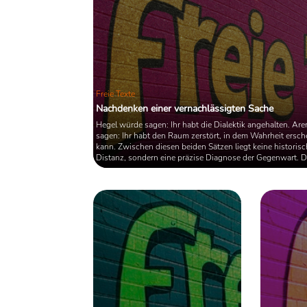
Freie Texte
Nachdenken einer vernachlässigten Sache
Hegel würde sagen: Ihr habt die Dialektik angehalten. Ar
sagen: Ihr habt den Raum zerstört, in dem Wahrheit ersch
kann. Zwischen diesen beiden Sätzen liegt keine historisc
Distanz, sondern eine präzise Diagnose der Gegenwart. 
heute als wissenschaftlicher Konsens, evidenzbasierte Pol
alternativlose Sachlogik firmiert, ist weniger Ausdruck g
Erkenntnis als Ergebnis einer epistemischen Stillstellung.
wird nicht mehr gesucht, sondern verwaltet; ...