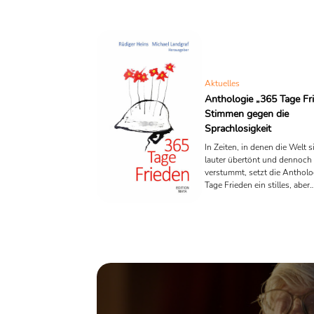
Aktuelles
Anthologie „365 Tage Fr
Stimmen gegen die
Sprachlosigkeit
In Zeiten, in denen die Welt 
lauter übertönt und dennoch 
verstummt, setzt die Antholo
Tage Frieden ein stilles, aber
nachdrückliches Zeichen.
Herausgegeben vom PEN-Ze
Deutschland, vereint der Ban
Stimmen, die dem Verstumme
– literarische Nachdenken üb
Frieden inmitten einer Gesells
ihn allzu oft für selbstverstän