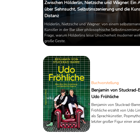
Zwischen Hölderlin, Nietzsche und Wagner: Ein 
über Sehnsucht, Selbstinszenierung und die Kuns
Distanz
Hölderlin, Nietzsche und Wagner: von einem selbsternan
Künstler in der Bar über philosophische Selbstinszenierun
Frage, warum Hölderlins leise Unsicherheit moderner wirk
große Geste.
Buchvorstellung
Benjamin von Stuckrad-B
Udo Fröhliche
Benjamin von Stuckrad-Barr
Fröhliche erzählt von Udo L
als Sprachkünstler, Popmyth
letzter großer Figur einer an
Bundesrepublik – ein kluges,
melancholisches Buch über 
Öffentlichkeit, Alkohol und d