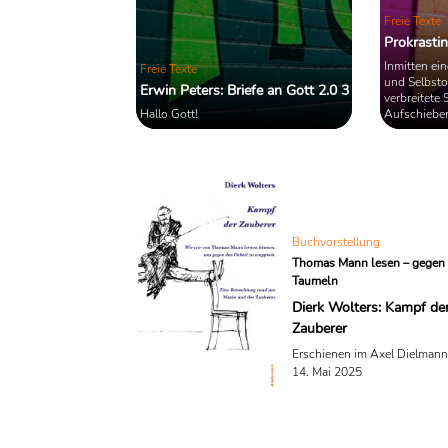
Freie Texte
Prokrastin
Inmitten ein
Freie Texte
und Selbstop
Erwin Peters: Briefe an Gott 2.0 3
verbreitete 
Hallo Gott!
Aufschieberi
Wahrheit meh
in ihren eig
scheut, unb
„Leistungstr
Buchvorstellung
Thomas Mann lesen – gegen 
Taumeln
Dierk Wolters: Kampf de
Zauberer
Erschienen im Axel Dielmann 
14. Mai 2025