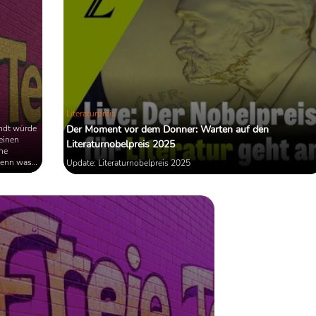
Literaturpreis
endt würde
Der Moment vor dem Donner: Warten auf den
einen
Literaturnobelpreis 2025
he
Denn was
Update: Literaturnobelpreis 2025
itik oder
ewonnener
 Wahrheit