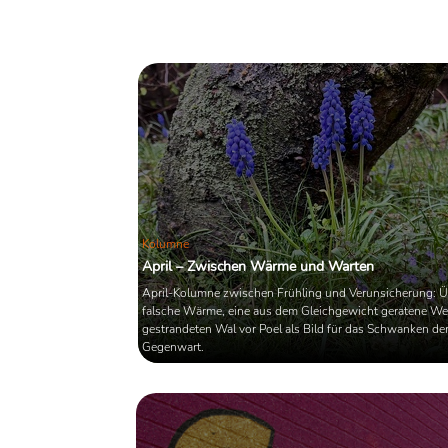
der Popkultur.
Kolumne
April – Zwischen Wärme und Warten
April-Kolumne zwischen Frühling und Verunsicherung: Ü
falsche Wärme, eine aus dem Gleichgewicht geratene We
gestrandeten Wal vor Poel als Bild für das Schwanken de
Gegenwart.