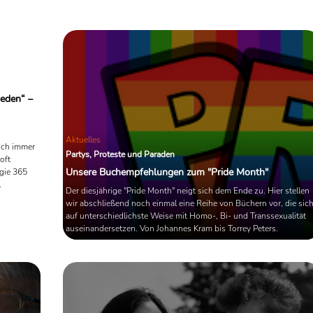
2025. Ein Text, der nicht erklärt,
sondern nachhallt – leise, vielschichtig
notwendig.
ieden“ –
Aktuelles
sich immer
Partys, Proteste und Paraden
oft
Unsere Buchempfehlungen zum "Pride Month"
gie 365
Der diesjährige "Pride Month" neigt sich dem Ende zu. Hier stellen
wir abschließend noch einmal eine Reihe von Büchern vor, die sic
ntrum
auf unterschiedlichste Weise mit Homo-, Bi- und Transsexualität
d
auseinandersetzen. Von Johannes Kram bis Torrey Peters.
n trotzen
er den
chaft, die
dlich hält.