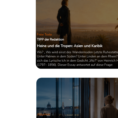
Freie Texte
TIPP der Redaktion
Heine und die Tropen: Asien und Karibik
Wo? „ Wo wird einst des Wandermüden Letzte Ruhestätte
Unter Palmen in dem Süden? Unter Linden an dem Rhein? “
sich das Lyrische Ich in dem Gedicht „Wo?“ von Heinrich 
(1797– 1856). Dieser Essay antwortet auf diese Frage:
Kolumne