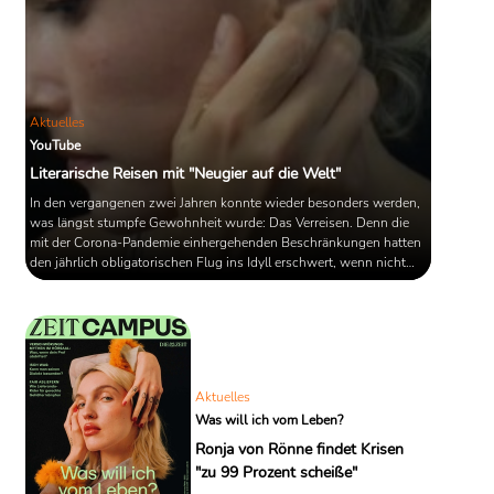
Aktuelles
YouTube
Literarische Reisen mit "Neugier auf die Welt"
In den vergangenen zwei Jahren konnte wieder besonders werden,
was längst stumpfe Gewohnheit wurde: Das Verreisen. Denn die
mit der Corona-Pandemie einhergehenden Beschränkungen hatten
den jährlich obligatorischen Flug ins Idyll erschwert, wenn nicht
sogar gecancelt. Ein erzwungener Abstand, der das Potenzial mit
sich brachte, das Reisen wieder als Abenteuer zu begreifen. Helfen
könnten dabei unter anderem die literarischen Kurzgeschichten des
Reisebuchautors Thomas Bauer. Einige Geschichten aus ...
Aktuelles
Was will ich vom Leben?
Ronja von Rönne findet Krisen
"zu 99 Prozent scheiße"