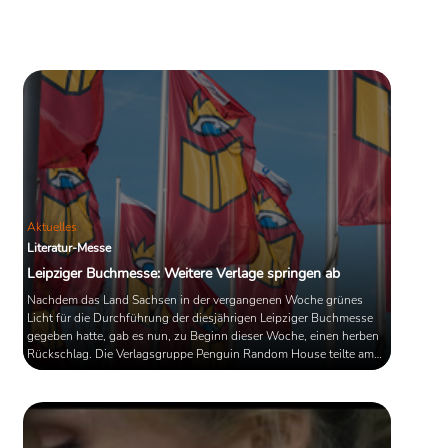
Gewalt und Suizid". Der Zeichner Art
Spiegelman zeigte in seinem
Weltbestseller, wie seine Eltern
Auschwitz überlebten.
Aktuelles
Literatur-Messe
Leipziger Buchmesse: Weitere Verlage springen ab
Nachdem das Land Sachsen in der vergangenen Woche grünes
Licht für die Durchführung der diesjährigen Leipziger Buchmesse
gegeben hatte, gab es nun, zu Beginn dieser Woche, einen herben
Rückschlag. Die Verlagsgruppe Penguin Random House teilte am
Montag mit, dass sie nicht an der Messe teilnehmen wird. Andere
große Verlage - darunter etwa Oetinger, Carlsen, Edel und Reclam -
werden, nach jetzigem Stand, ebenfalls nicht auf der Messe
vertreten sein.