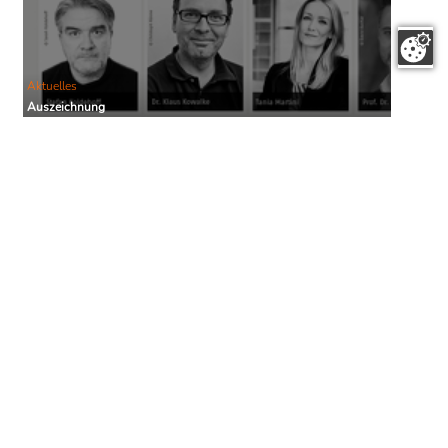
Aktuelles
Auszeichnung
Der Deutsche Sachbuchpreis 2022: Insgesamt 205 Titel
eingereicht
Auch in diesem Jahr vergibt die Stiftung Buchkultur und
Leseförderung den Deutschen Sachbuchpreis. Die mit insgesamt
42.500 Euro dotierte Auszeichnung wird an Autorinnen und
Autoren verliehen, die ein herausragendes, in deutscher Sprache
verfasstes Sachbuch geschrieben haben, welches Anstoß zur
gesellschaftlichen Auseinandersetzung gibt. Die Anwärter sind
bereits eingetroffen. 130 Verlage haben 205 Titel eingereicht, die
nun von der siebenköpfigen Jury gesichtet ...
Aktuelles
Forschungsprojekt startet