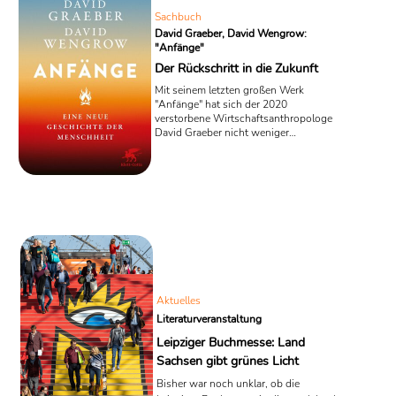
Sachbuch
David Graeber, David Wengrow:
"Anfänge"
Der Rückschritt in die Zukunft
Mit seinem letzten großen Werk
"Anfänge" hat sich der 2020
verstorbene Wirtschaftsanthropologe
David Graeber nicht weniger
vorgenommen, als eine neue
"Geschichte der Menschheit" zu
schreiben. Verfasst hat er es gemeinsam
mit dem renommierten Archäologen
David Wengrow. Kernthese ihres
Buches: Die oft als linear und
unvermeidlich gedachte Entwicklung
vom Wildbeutertum zur
landwirtschaftlichen Zivilisation, auf
deren Tableau sich Privatbesitztum,
Verwaltung, Ausbeutung und
Aktuelles
Hierarchien bildeten, ist ...
Literaturveranstaltung
Leipziger Buchmesse: Land
Sachsen gibt grünes Licht
Bisher war noch unklar, ob die