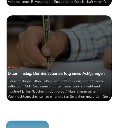
Antirassismus-Bewegung die Spaltung der Gesellschaft vorwirft.
Außerdem: Das neue Album "Nie wieder Krieg" der Band
Tocotronic.
Aktuelles
Dillon Helbig: Der Sensationserfolg eines Achtjährigen
Der achtjährige Dillon Helbig liest nicht nur gern, er greift auch
selbst zum Stift. Seit seinem fünften Lebensjahr schreibt und
illustriert Dillon "Bücher im Comic-Stil". Nun ist eine seiner
Weihnachtsgeschichten zu einer großen Sensation geworden. Sie
beginnt mit den Worten "ONE Day in wintertr it wus Crismis!" und
hat bereits erste Verlage auf den Plan gerufen. Die Geschichte
Dillon Helbigs zeigt, dass es ab und an nicht schadet,
vorgeschriebene Muster zu ...