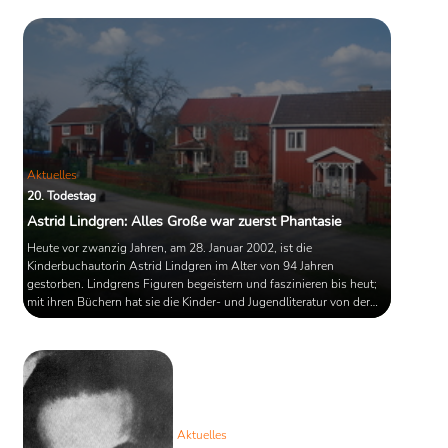
auf Platz 2 gewählt, gefolgt von
Matthew Sweeneys "Der Schatten der
Eule".
Aktuelles
20. Todestag
Astrid Lindgren: Alles Große war zuerst Phantasie
Heute vor zwanzig Jahren, am 28. Januar 2002, ist die
Kinderbuchautorin Astrid Lindgren im Alter von 94 Jahren
gestorben. Lindgrens Figuren begeistern und faszinieren bis heut;
mit ihren Büchern hat sie die Kinder- und Jugendliteratur von der
zweiten Hälfte des 20. Jahrhunderts an maßgeblich mitgeprägt.
Weltweit erscheinen ihre Geschichten in 106 verschiedenen
Sprachen. Mit einer Gesamtauflage von etwa 165 Millionen
Büchern gehört Lindgren zu den bekanntesten Kinder- und
Jugendbuchautoren der ...
Aktuelles