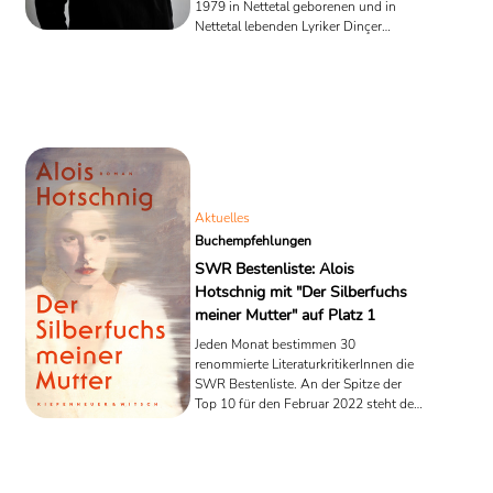
1979 in Nettetal geborenen und in
Nettetal lebenden Lyriker Dinçer
Güçyeter. Die Jury würdigte in ihrer
Sitzung am 28. und 29. Januar 2022
den im Elif Verlag erschienenen Band
"Mein Prinz, ich bin das Ghetto" als
herausragende Neuerscheinung des
Jahres 2021. Sie hob die
"expressionistische Sprachwucht und
feinsinnige Ambivalenz" des
Gedichtbandes hervor. Der mit 10.000
Aktuelles
Euro dotierte Peter-Huchel-Preis wird
Buchempfehlungen
voraussichtlich ...
SWR Bestenliste: Alois
Hotschnig mit "Der Silberfuchs
meiner Mutter" auf Platz 1
Jeden Monat bestimmen 30
renommierte LiteraturkritikerInnen die
SWR Bestenliste. An der Spitze der
Top 10 für den Februar 2022 steht der
Roman "Der Silberfuchs meiner Mutter"
des österreichischen Schriftstellers
Alois Hotschnig. Monika Helfers
"Löwenherz" wurde von den Juroren