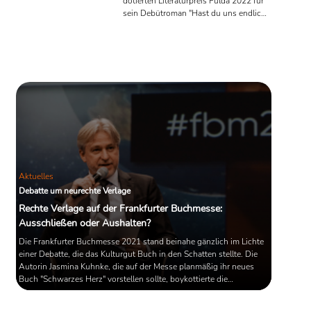
dotierten Literaturpreis Fulda 2022 für
sein Debütroman "Hast du uns endlich
gefunden". Die Jury bezeichnete den
Roman in ihrer Begründung als die
bedeutendste literarische Erscheinung
der Buchsaison Herbst 2021/Frühjahr
2022.
Aktuelles
Debatte um neurechte Verlage
Rechte Verlage auf der Frankfurter Buchmesse:
Ausschließen oder Aushalten?
Die Frankfurter Buchmesse 2021 stand beinahe gänzlich im Lichte
einer Debatte, die das Kulturgut Buch in den Schatten stellte. Die
Autorin Jasmina Kuhnke, die auf der Messe planmäßig ihr neues
Buch "Schwarzes Herz" vorstellen sollte, boykottierte die
Veranstaltung aufgrund der Anwesenheit des rechten Kleinverlags
"Jungeuropa". Einige AutorInnen solidarisierten sich, andere hielten