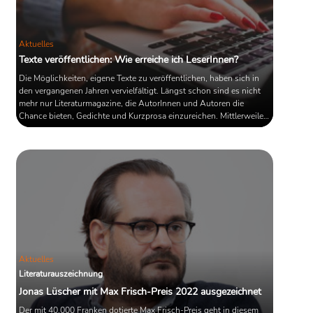
Aktuelles
Texte veröffentlichen: Wie erreiche ich LeserInnen?
Die Möglichkeiten, eigene Texte zu veröffentlichen, haben sich in
den vergangenen Jahren vervielfältigt. Längst schon sind es nicht
mehr nur Literaturmagazine, die AutorInnen und Autoren die
Chance bieten, Gedichte und Kurzprosa einzureichen. Mittlerweile
haben sich eigens für Textveröffentlichungen geschaffene Foren
wie Wattpad oder story.one gebildet, auf denen sich täglich
mehrere Millionen User tummeln. Wer seine Texte in Buchform
bringen will, kann sich darüber hinaus an Self ...
Aktuelles
Literaturauszeichnung
Jonas Lüscher mit Max Frisch-Preis 2022 ausgezeichnet
Der mit 40.000 Franken dotierte Max Frisch-Preis geht in diesem