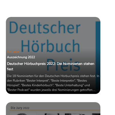
Schloss Belvedere vergeben. „Barbara
Honigmanns Erzählen der Geschichte
jüdischen Lebens in Deutschland und
Europa, vor allem der eigenen
Familiengeschichte, ist nicht nur ein
authentischer Beitrag zur
Erinnerungskultur unseres Landes,
sondern auch zur religiös geprägten
Zukunft unserer Gesellschaft. Ihre
Erinnerung ist ...
Aktuelles
Auszeichnung 2022
Deutscher Hörbuchpreis 2022: Die Nominierten stehen
fest
Die 18 Nominierten für den Deutschen Hörbuchpreis stehen fest. In
den Rubriken "Bester Interpret", "Beste Interpretin", "Bestes
Hörspiel", "Bestes Kinderhörbuch", "Beste Unterhaltung" und
"Bester Podcast" wurden jeweils drei Nominierungen getroffen.
Rund 70 Verlage, Rundfunksender und Produzenten haben mehr
als 300 Titel eingereicht. Der Deutsche Hörbuchpreis wird in
diesem Jahr bereits zum 20. Mal vergeben.