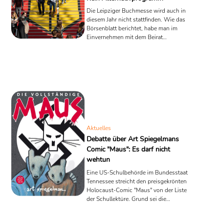
Die Leipziger Buchmesse wird auch in
diesem Jahr nicht stattfinden. Wie das
Börsenblatt berichtet, habe man im
Einvernehmen mit dem Beirat
entschieden, die Leipziger Buchmesse,
die Manga Comic-Con, das
Literaturfestival "Leipzig liest" sowie die
Antiquariatsmesse abzusagen.
Ursprünglicher Eröffnungstermin war
der 17. März gewesen. Grund für diese
Entscheidung seien die sich
mehrenden Absagen zahlreicher
Ausstellerinnen. Unter diesen
Umständen könne man die erwartete
Aktuelles
Qualität einer großen ...
Debatte über Art Spiegelmans
Comic "Maus": Es darf nicht
wehtun
Eine US-Schulbehörde im Bundesstaat
Tennessee streicht den preisgekrönten
Holocaust-Comic "Maus" von der Liste
der Schullektüre. Grund sei die
Verwendung von "Obszönitäten und
Nacktheit" sowie die "Darstellung von