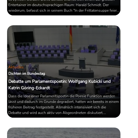
Entertainer im deutschsprachigen Raum: Harald Schmidt. Der
wiederum, befasst sich in seinem Buch "In der Frittatensuppe feiert
die Provinz ihre Triumphe" mit einem der berühmtesten
Nestbeschmutzer deutscher Sprache; mit Thomas Bernhard. Der
Jahrhundertschriftsteller war nicht nur ein Meister der
Übertreibungskunst, sondern auch begeisterter Wirts- und
Kaffeehausbesucher. ...
Aktuelles
Dichten im Bundestag
Debatte um Parlamentspoetin: Wolfgang Kubicki und
Katrin Göring-Eckardt
Dass die Idee einer Parlamentspoetin die Poesie Funktion werden
lässt und dadurch im Grunde degradiert, hatten wir bereits in einem
früheren Beitrag festgestellt. Allmählich intensiviert sich die
Debatte und wird auch aktiv von Abgeordneten diskutiert.
Ausgerechnet der FDP-Politiker Wolfgang Kubicki überzeugt dabei
argumentativ, und scheint dem Wesen der Literatur näher zu sein,
als viele seiner Kolleginnen und Kollegen.