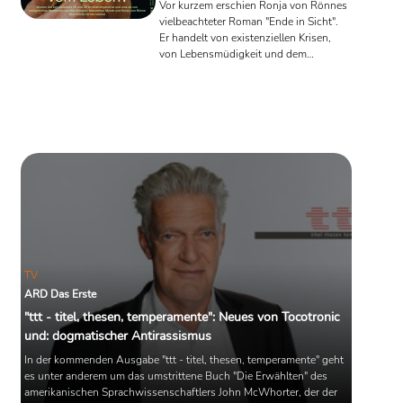
Vor kurzem erschien Ronja von Rönnes
vielbeachteter Roman "Ende in Sicht".
Er handelt von existenziellen Krisen,
von Lebensmüdigkeit und dem
Entschluss, sich das Leben zu nehmen.
Da von Rönne im Vorfeld bereits
öffentlich über ihre Depressionen
gesprochen hatte, war man verführt,
das Buch autofiktional - wenn nicht
sogar autobiografisch zu lesen. Die im
Roman auftretenden Figuren aber,
widerstreben dieser Lesart. Im Kern
geht es um Krisen. Was sie von diesen
hält und wie sie mit ihnen umgeht, ...
TV
ARD Das Erste
"ttt - titel, thesen, temperamente": Neues von Tocotronic
und: dogmatischer Antirassismus
In der kommenden Ausgabe "ttt - titel, thesen, temperamente" geht
es unter anderem um das umstrittene Buch "Die Erwählten" des
amerikanischen Sprachwissenschaftlers John McWhorter, der der