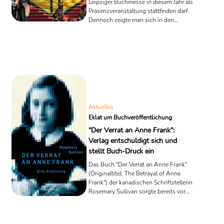
Leipziger Buchmesse in diesem Jahr als
Präsenzveranstaltung stattfinden darf.
Dennoch zeigte man sich in den
vergangenen Wochen vorsichtig
optimistisch, vernahm positive Signale
aus politischen Kreisen, die darauf
hindeuteten, dass
Großveranstaltungen mit der neuen
Corona-Notfall-Verordnung (ab 6.
Februar) wieder möglich sein werden.
Heute gab das Land Sachsen offiziell
grünes Licht. Die Leipziger Buchmesse
Aktuelles
2022 darf ...
Eklat um Buchveröffentlichung
"Der Verrat an Anne Frank":
Verlag entschuldigt sich und
stellt Buch-Druck ein
Das Buch "Der Verrat an Anne Frank"
(Originaltitel: The Betrayal of Anne
Frank") der kanadischen Schriftstellerin
Rosemary Sullivan sorgte bereits vor
seinem Erscheinen für Furore. Jetzt hat
sich der Verlag "ambo anthos" für die
vor etwa zwei Wochen veröffentlichte