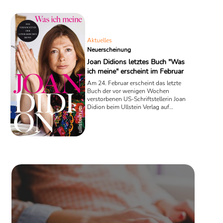
die Reaktion für übertrieben. Manch ein zynischer Beobachter hatte
sogar den bösen Verdacht, es handle sich um einen ...
Aktuelles
Neuerscheinung
Joan Didions letztes Buch "Was
ich meine" erscheint im Februar
Am 24. Februar erscheint das letzte
Buch der vor wenigen Wochen
verstorbenen US-Schriftstellerin Joan
Didion beim Ullstein Verlag auf
Deutsch. "Was ich meine" versammelt
Essays, die die Autorin selbst ein Jahr
vor ihrem Tod ausgewählt und
zusammengestellt hat.