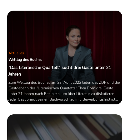
niederländische Übersetzung
entschuldigt. Grund für die
Zerwürfnisse ist die die zentrale These
des Buches, die Entdeckung und
Verhaftung der Familie Frank gehe auf
den Verrat des jüdischen Notars Arnold
van den Bergh zurück. Tagelang ...
Aktuelles
Welttag des Buches
"Das Literarische Quartett" sucht drei Gäste unter 21
Jahren
Zum Welttag des Buches am 23. April 2022 laden das ZDF und die
Gastgeberin des "Literarischen Quartetts" Thea Dorn drei Gäste
unter 21 Jahren nach Berlin ein, um über Literatur zu diskutieren.
Jeder Gast bringt seinen Buchvorschlag mit. Bewerbungsfrist ist
der 7. Februar 2022.