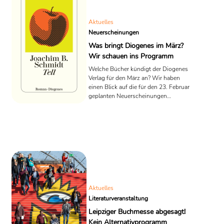
Aktuelles
Neuerscheinungen
Was bringt Diogenes im März?
Wir schauen ins Programm
Welche Bücher kündigt der Diogenes
Verlag für den März an? Wir haben
einen Blick auf die für den 23. Februar
geplanten Neuerscheinungen
geworfen. Von einer frisch erzählten
Wilhelm Tell-Saga bis hin zur Frage,
wie man ohne Zukunft durch den
Winter kommen soll, begegnen uns im
Märzprogramm einige Heldinnen und
Helden. Ein kurzer Überblick.
Aktuelles
Literaturveranstaltung
Leipziger Buchmesse abgesagt!
Kein Alternativprogramm