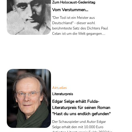
Zum Holocaust-Gedenktag
Vom Verstummen...
"Der Tod ist ein Meister aus
Deutschland" - dieser wohl
berühmteste Satz des Dichters Paul
Celan ist um die Welt gegangen.
Geschrieben wurde er vor dem
Hintergrund unaussprechlicher Taten,
vor den Gräueln des Holocausts, denen
Celans Eltern zum Opfer fielen. Der
fortan heimatlose Dichter spricht und
schreibt in der Sprache der Mörder
seiner Eltern; eine Sprache, in der
zugleich jene Schriftsteller schrieben,
von denen Celan bereits von frühster
Kindheit an begeistert war: Friedrich
Aktuelles
Hölderlin, ...
Literaturpreis
Edgar Selge erhält Fulda-
Literaturpreis für seinen Roman
"Hast du uns endlich gefunden"
Der Schauspieler und Autor Edgar
Selge erhält den mit 10.000 Euro