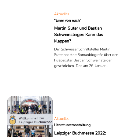
Aktuelles
"Einer von euch"
Martin Suter und Bastian
Schweinsteiger: Kann das
klappen?
Der Schweizer Schriftsteller Martin
Suter hat eine Romanbiografie über den
Fußballstar Bastian Schweinsteiger
geschrieben. Das am 26. Januar
erscheinende Buch trägt den so
schlichten wie programmatischen Titel
"Einer von euch" und ist bereits jetzt
ein großer Erfolg. Suter und
Schweinsteiger sind in aller Munde,
was wohl auch daran liegen mag, dass
Fußballstars und Schriftsteller selten
an einem Tisch zusammenkommen.
Doch ist der viele Applaus mehr als nur
Aktuelles
die affektive Reaktion auf ein ...
Literaturveranstaltung
Leipziger Buchmesse 2022: