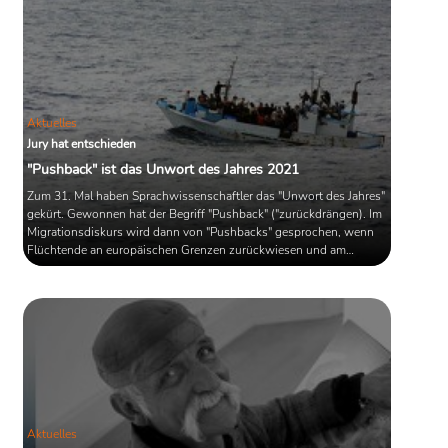
Aktuelles
Jury hat entschieden
"Pushback" ist das Unwort des Jahres 2021
Zum 31. Mal haben Sprachwissenschaftler das "Unwort des Jahres"
gekürt. Gewonnen hat der Begriff "Pushback" ("zurückdrängen). Im
Migrationsdiskurs wird dann von "Pushbacks" gesprochen, wenn
Flüchtende an europäischen Grenzen zurückwiesen und am
Grenzübertritt gehindert werden. Die Jury kritisiert die unreflektierte
Verwendung des Begriffes, "weil mit ihm ein menschenfeindlicher
Prozess beschönigt wird, der den Menschen auf der Flucht die
Möglichkeit nimmt, das Menschen- und Grundrecht auf Asyl ...
Aktuelles