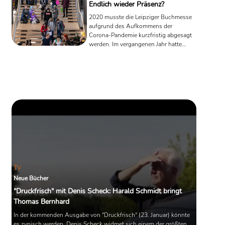
Endlich wieder Präsenz?
2020 musste die Leipziger Buchmesse
aufgrund des Aufkommens der
Corona-Pandemie kurzfristig abgesagt
werden. Im vergangenen Jahr hatte
man dann versucht, die Veranstaltung
in den wärmeren Mai zu verlegen,
musste letztlich aber auch diesen
Termin streichen. Jetzt sind es noch
knapp zwei Monate bis zur
planmäßigen Eröffnung der
diesjährigen Messe, und wieder stellt
sich die Frage: Wird eine
Präsenzveranstaltung möglich sein?
Messe-Direktor Oliver Zille äußert sich
mit Vorsicht: "Wir sind fest ...
TV
Neue Bücher
"Druckfrisch" mit Denis Scheck: Harald Schmidt bringt
Thomas Bernhard
In der kommenden Ausgabe von "Druckfrisch" (23. Januar) könnte
es zynisch werden. Denis Scheck widmet sich einem der größten