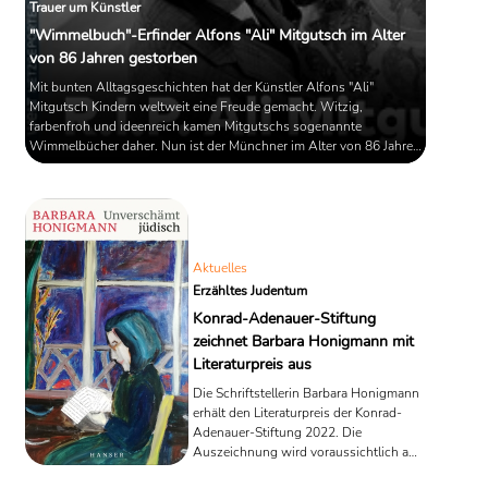
Trauer um Künstler
"Wimmelbuch"-Erfinder Alfons "Ali" Mitgutsch im Alter
von 86 Jahren gestorben
Mit bunten Alltagsgeschichten hat der Künstler Alfons "Ali"
Mitgutsch Kindern weltweit eine Freude gemacht. Witzig,
farbenfroh und ideenreich kamen Mitgutschs sogenannte
Wimmelbücher daher. Nun ist der Münchner im Alter von 86 Jahren
gestorben.
Aktuelles
Erzähltes Judentum
Konrad-Adenauer-Stiftung
zeichnet Barbara Honigmann mit
Literaturpreis aus
Die Schriftstellerin Barbara Honigmann
erhält den Literaturpreis der Konrad-
Adenauer-Stiftung 2022. Die
Auszeichnung wird voraussichtlich am
3. Juli im Weimarer Musikgymnasium