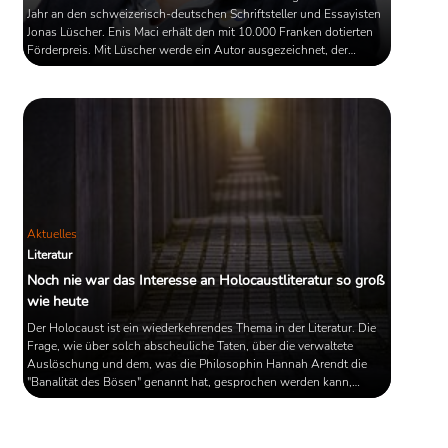
Jahr an den schweizerisch-deutschen Schriftsteller und Essayisten
Jonas Lüscher. Enis Maci erhält den mit 10.000 Franken dotierten
Förderpreis. Mit Lüscher werde ein Autor ausgezeichnet, der
politische und gesellschaftliche Fragen auf literarisch bezwingende
Weise zu gestalten vermag, begründete die Jury ihre Entscheidung.
Aktuelles
Literatur
Noch nie war das Interesse an Holocaustliteratur so groß
wie heute
Der Holocaust ist ein wiederkehrendes Thema in der Literatur. Die
Frage, wie über solch abscheuliche Taten, über die verwaltete
Auslöschung und dem, was die Philosophin Hannah Arendt die
"Banalität des Bösen" genannt hat, gesprochen werden kann,
manifestierte sich immer wieder in Gedichten, Prosatexten und
Essays. Der Einschätzung eines Experten zufolge, war das
Interesse an Holocaustliteratur noch nie so groß wie heute.