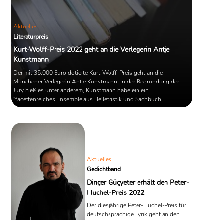
Aktuelles
Literaturpreis
Kurt-Wolff-Preis 2022 geht an die Verlegerin Antje
Kunstmann
Der mit 35.000 Euro dotierte Kurt-Wolff-Preis geht an die
Münchener Verlegerin Antje Kunstmann. In der Begründung der
Jury hieß es unter anderem, Kunstmann habe ein ein
"facettenreiches Ensemble aus Belletristik und Sachbuch,
Gedichten und Kinderbuch, zeitkritischen Essays und Reportagen
geschaffen, in dem Illustrationen Hauptdarsteller, Kochbücher nicht
nur kulinarisch, Anschaulichkeit und Prägnanz Verbündete sind."
Aktuelles
Gedichtband
Dinçer Güçyeter erhält den Peter-
Huchel-Preis 2022
Der diesjährige Peter-Huchel-Preis für
deutschsprachige Lyrik geht an den