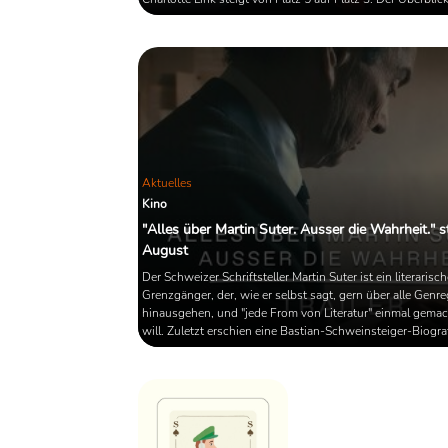
Aktuelles
Kino
"Alles über Martin Suter. Ausser die Wahrheit." s
August
Der Schweizer Schriftsteller Martin Suter ist ein literarisch
Grenzgänger, der, wie er selbst sagt, gern über alle Genr
hinausgehen, und "jede From von Literatur" einmal gema
will. Zuletzt erschien eine Bastian-Schweinsteiger-Biograf
Roman-Form. Ein Filmporträt zeigt den Autor während ei
Spazierganges durch den eigenen Kosmos, seinen Figur
dem Nicht-Ausgeschriebenen auf der Spur. "Alles über M
Suter. Außer die Wahrheit" kommt Mitte August in die ...