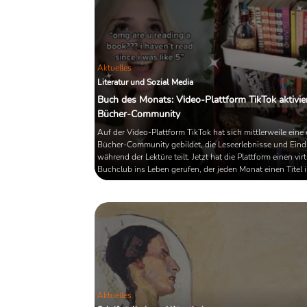
Aktuelles
Literatur und Sozial Media
Buch des Monats: Video-Plattform TikTok aktivie
Bücher-Community
Auf der Video-Plattform TikTok hat sich mittlerweile eine
Bücher-Community gebildet, die Leseerlebnisse und Eind
während der Lektüre teilt. Jetzt hat die Plattform einen vir
Buchclub ins Leben gerufen, der jeden Monat einen Titel 
Mittelpunkt der Aufmerksamkeit Lesender rückt.
Aktuelles