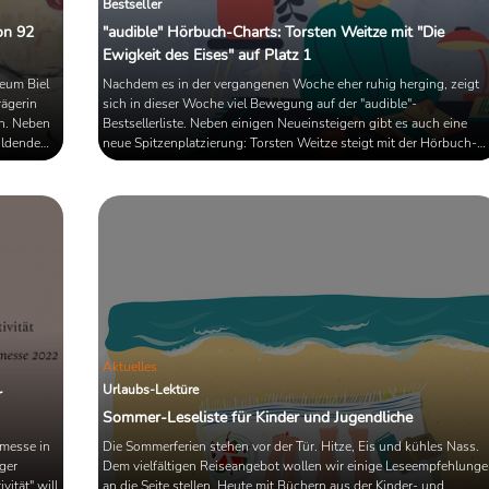
Bestseller
on 92
"audible" Hörbuch-Charts: Torsten Weitze mit "Die
Ewigkeit des Eises" auf Platz 1
eum Biel
Nachdem es in der vergangenen Woche eher ruhig herging, zeigt
rägerin
sich in dieser Woche viel Bewegung auf der "audible"-
en. Neben
Bestsellerliste. Neben einigen Neueinsteigern gibt es auch eine
bildende
neue Spitzenplatzierung: Torsten Weitze steigt mit der Hörbuch-
hren Text
Fassung seines Romans "Die Ewigkeit des Eises" direkt auf Platz 1
der Charts ein. Stephen King sichert sich den vierten Platz; und
auch an fünfter Stelle erwartet uns ein neuer Thriller. Das
wöchentliche Update.
Aktuelles
Urlaubs-Lektüre
r
Sommer-Leseliste für Kinder und Jugendliche
hmesse in
Die Sommerferien stehen vor der Tür. Hitze, Eis und kühles Nass.
ger
Dem vielfältigen Reiseangebot wollen wir einige Leseempfehlung
ität" will
an die Seite stellen. Heute mit Büchern aus der Kinder- und