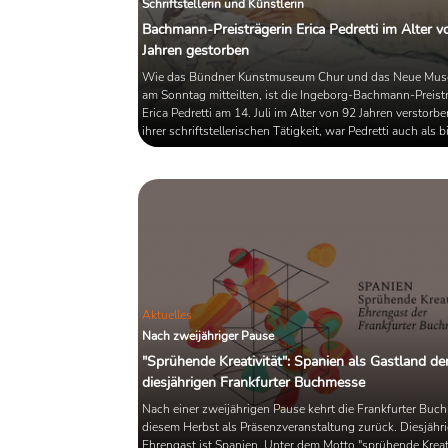
Schriftstellerin und Künstlerin
Bachmann-Preisträgerin Erica Pedretti im Alter v
Jahren gestorben
Wie das Bündner Kunstmuseum Chur und das Neue Mus
am Sonntag mitteilten, ist die Ingeborg-Bachmann-Preist
Erica Pedretti am 14. Juli im Alter von 92 Jahren verstorb
ihrer schriftstellerischen Tätigkeit, war Pedretti auch als 
Künstlerin aktiv. Den Bachmannpreis erhielt sie 1984 für i
"Das Modell und der Maler".
Aktuelles
Nach zweijähriger Pause
"Sprühende Kreativität": Spanien als Gastland de
diesjährigen Frankfurter Buchmesse
Nach einer zweijährigen Pause kehrt die Frankfurter Buc
diesem Herbst als Präsenzveranstaltung zurück. Diesjähri
Ehrengast ist Spanien. Unter dem Motto "sprühende Kreativ