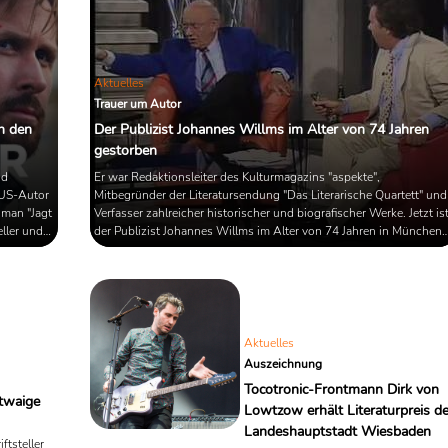
um die Welt ging: "Ich brauche
Munition, keine ...
Aktuelles
Trauer um Autor
in den
Der Publizist Johannes Willms im Alter von 74 Jahren
gestorben
nd
Er war Redaktionsleiter des Kulturmagazins "aspekte",
 US-Autor
Mitbegründer der Literatursendung "Das Literarische Quartett" und
oman "Jagt
Verfasser zahlreicher historischer und biografischer Werke. Jetzt is
eller und
der Publizist Johannes Willms im Alter von 74 Jahren in München
 bekannt
gestorben.
y seine
e. Im
e ...
Aktuelles
Auszeichnung
Tocotronic-Frontmann Dirk von
etwaige
Lowtzow erhält Literaturpreis de
Landeshauptstadt Wiesbaden
ftsteller