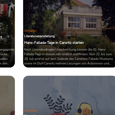
Aktuelles
Literaturveranstaltung
rt
Hans-Fallada-Tage in Carwitz starten
 engagierte
Nach coronabedingter Unterbrechung können die 31. Hans-
rücke
Fallada-Tage in diesem Jahr endlich stattfinden. Vom 22. bis zum
tuellen
24. Juli wird es auf dem Gelände des Carwitzer Fallada-Museums
in den
sowie im Dorf Carwitz mehrere Lesungen von Autorinnen und
Autoren geben, deren Werke eine Verbindung zu dem 1947
gestorbenen Schriftsteller aufweisen. Als Stargast wird der Autor
Volker Kutscher angekündigt, der mit seiner Kriminalroman-Reihe
um den Köllner Kommissar Gereon Rath den Grundstein für die
Serie "Babylon ...
Aktuelles