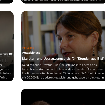
lernen? Bringt uns positives Denken wirklich weiter? Und welche
Gemeinsamkeiten bestehen zwischen Melvilles "Bartleby der
Schreiber" und David Foster Wallace´ "Der bleiche König"? Über
diese weitere Fragen sprechen und diskutieren unter anderem ...
Aktuelles
Auszeichnung
tartet im
Literatur- und Übersetzungspreis für "Stunden aus Blei"
er
Der diesjährige Literatur- und Übersetzungspreis geht an die
egrenzen
tschechische Autorin Radka Denemarková und ihre Übersetzerin
cht haben
Eva Profousová für ihren Roman "Stunden aus Blei". Die Hälfte der
ie in
mit 20.000 Euro dotierte Auszeichnung geht dabei an die Autorin,
nes
die andere Hälfte an die Übersetzerin. Die Preisverleihung findet
en und
voraussichtlich am 10. Oktober im Deutschen Theater Berlin statt.
artin
Der Literatur- und Übersetzungspreis wird in diesem Jahr zum
elften Mal ...