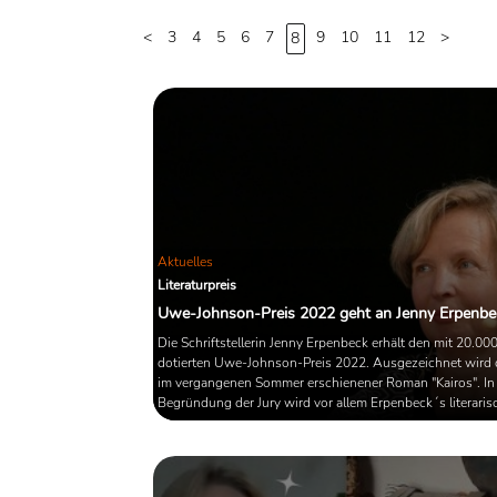
<
3
4
5
6
7
9
10
11
12
>
8
Aktuelles
Literaturpreis
Uwe-Johnson-Preis 2022 geht an Jenny Erpenbe
Die Schriftstellerin Jenny Erpenbeck erhält den mit 20.00
dotierten Uwe-Johnson-Preis 2022. Ausgezeichnet wird d
im vergangenen Sommer erschienener Roman "Kairos". In
Begründung der Jury wird vor allem Erpenbeck´s literaris
Bearbeitung der Themen Gedächtnis und Erinnerung
hervorgehoben. Diese seien "zentrale Achsen" im "vielsei
Werk" der Autorin, und erinnern durchaus an die Frage 
Johnsons, was von einem Menschen (übrig) ...