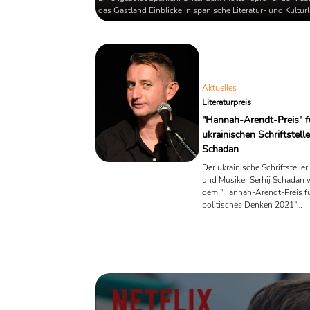
das Gastland Einblicke in spanische Literatur- und Kultur
gewähren. Dafür sind 200 Auftritte von Autorinnen und 
sowie diverse Veranstaltungen geplant. Außerdem wird e
diesem Jahr einen eigenen Gastland-Pavillon geben.
Aktuelles
Literaturpreis
"Hannah-Arendt-Preis" f
ukrainischen Schriftstelle
Schadan
Der ukrainische Schriftsteller
und Musiker Serhij Schadan 
dem "Hannah-Arendt-Preis f
politisches Denken 2021"
ausgezeichnet. Die Jury würd
Zhada damit als großen Erzäh
die Tradition der mitteleurop
Literatur fortführt und revolut
Der Preis ist mit 10.000 Euro 