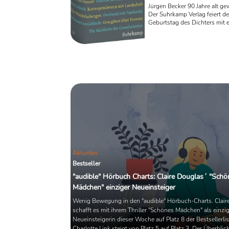
Jürgen Becker 90 Jahre alt g
Der Suhrkamp Verlag feiert d
Geburtstag des Dichters mit 
1000 Seiten starken Band, de
zwischen 1971 und 2022 ers
Gedichtbände Becker´s versa
Ergänzt werden die Werke dur
und Collagen seiner Frau, der
Rango Bohne. Die Schriftstell
Marion Poschmann schließt m
umfangreichen Nachwort.
Aktuelles
Bestseller
"audible" Hörbuch Charts: Claire Douglas´ "Schö
Mädchen" einziger Neueinsteiger
Wenig Bewegung in den "audible" Hörbuch-Charts. Clair
schafft es mit ihrem Thriller "Schönes Mädchen" als einzi
Neueinsteigerin dieser Woche auf Platz 8 der Bestsellerlis
Charlotte Link steigt von Platz 5 auf Platz 3. Der Überblick