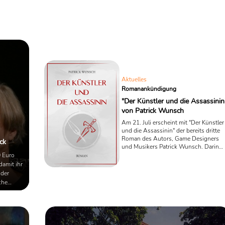
1
2
13
14
15
16
17
18
19
20
21
22
23
24
25
26
27
28
29
30
31
32
33
34
35
36
37
38
39
40
41
42
43
44
45
46
47
48
49
50
51
52
53
54
55
56
57
58
Aktuelles
Romanankündigung
"Der Künstler und die Assassinin
von Patrick Wunsch
Am 21. Juli erscheint mit "Der Künstler
und die Assassinin" der bereits dritte
Roman des Autors, Game Designers
ck
und Musikers Patrick Wunsch. Darin
versucht eine französische
0 Euro
Untergrundgemeinschaft den
amit ihr
einflussreichen und mutmaßlich
 der
wohlhabenden Künstler Leon Witt zu
che
beseitigen. Ziel der avantgardistischen
Vereinigung ist es, Macht und Reichtu
tigen
umzuverteilen.
Uwe