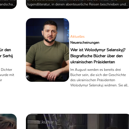
landschaft
Jugendliteratur, in denen abenteuerliche Reisen beschrieben und
Autoren
die großen Sinnfragen des Lebens gestellt werden.
s in
Aktuelles
Neuerscheinungen
ür den
Wer ist Wolodymyr Selenskyj?
r Serhij
Biografische Bücher über den
ukrainischen Präsidenten
, Dichter
Im August werden es bereits drei
wurde mit
Bücher sein, die sich der Geschichte
ür
des ukrainischen Präsidenten
Wolodymyr Selenskyj widmen. Sie alle
igte
erzählen die Geschichte eines
ler, der
"Protagonisten des Widerstands", der
äischen
zu einem "charismatischen
ioniert.
Präsidenten" wurde, nachdem er
dotiert.
bereits als "Bühnenstar" und
"Schauspieler" Erfolge feierte. All dies
Zuschreibungen lassen sich in einem
Satz wiederfinden, der im Februar 202