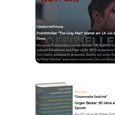
Kino
Literaturverfilmung
Politikthriller "The Gray Man" startet am 14. Juli 
Kinos
Mit seinen Politikthrillern um den fiktiven CIA-Agenten u
späteren Präsidenten Jack Ryan ist der 2013 verstorbene
Tom Clancy weltbekannt geworden. Bereits sein erster R
auf Roter Oktober" avancierte in kürzester Zeit zum Bests
begründete den anhaltenden Erfolg des Autors. Weniger
ist sein Schriftstellerkollege Mark Greaney, mit dem Clanc
letzten drei Jack-Ryan-Romane gemeinsam verfasste hatt
Auftrag von Netflix wurde nun Greaney´s Debütroman "Th
Aktuelles
"Gesammelte Gedichte"
Jürgen Becker: 90 Jahre 
Spuren
Am 10. Juli ist der Kölner Schri