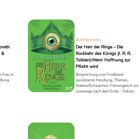
Buchrezension
oreth
Der Herr der Ringe – Die
 &
Rückkehr des Königs (J. R. R.
Tolkien):Wenn Hoffnung zur
Pflicht wird
 Frau in
Besprechung zum Finalband:
dlung,
spoilerarme Handlung, Themen,
Stärken/Schwächen, Filmvergleich un
Lesewege nach dem Ende – Tolkien
othriller.
lesen, neu entdecken.