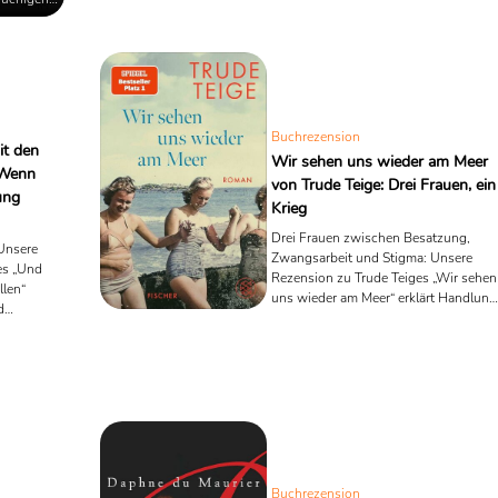
undstein
 klar
an der
Buchrezension
it den
Wir sehen uns wieder am Meer
-Wenn
von Trude Teige: Drei Frauen, ein
ung
Krieg
Drei Frauen zwischen Besatzung,
 Unsere
Zwangsarbeit und Stigma: Unsere
es „Und
Rezension zu Trude Teiges „Wir sehen
llen“
uns wieder am Meer“ erklärt Handlung
d
Kontext & Wirkung.
Buchrezension