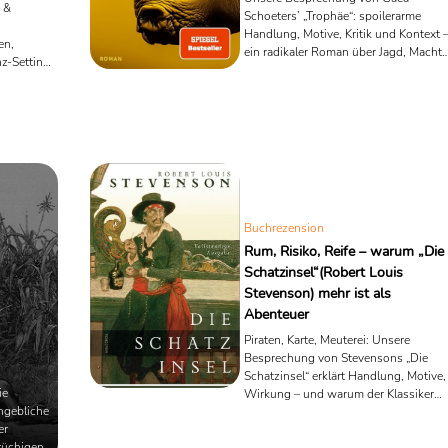
 &
Schoeters’ „Trophäe“: spoilerarme
Handlung, Motive, Kritik und Kontext 
en,
ein radikaler Roman über Jagd, Macht
z-Setting
und Begehren.
Buchrezension
Rum, Risiko, Reife – warum „Die
Schatzinsel“(Robert Louis
Stevenson) mehr ist als
Abenteuer
Piraten, Karte, Meuterei: Unsere
Besprechung von Stevensons „Die
Schatzinsel“ erklärt Handlung, Motive,
ie
Wirkung – und warum der Klassiker
ngebliche
heute noch trägt.
er
rüchigen,