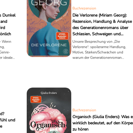
Buchrezension
s Dunkel
Die Verlorene (Miriam Georg):
 and
Rezension, Handlung & Analyse
ird
des Generationenromans über
önlich
Schlesien, Schweigen und
Erinnerung
 – Wenn
Unsere Besprechung von „Die
ng,
Verlorene“: spoilerarme Handlung,
Genre-
Motive, Stärken/Schwächen und
r ideale
warum der Generationenroman
Gespräche in Familien auslöst.
Buchrezension
nd?
Organisch (Giulia Enders): Was e
fühl und
wirklich bedeutet, auf den Körpe
re
zu hören