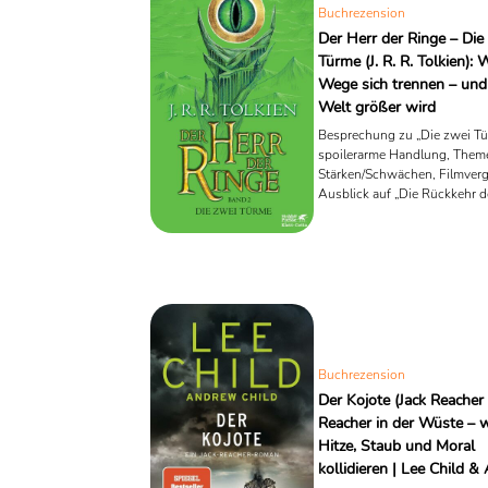
Buchrezension
Der Herr der Ringe – Die
Türme (J. R. R. Tolkien):
Wege sich trennen – und
Welt größer wird
Besprechung zu „Die zwei Tü
spoilerarme Handlung, Them
Stärken/Schwächen, Filmverg
Ausblick auf „Die Rückkehr d
Königs“.
Buchrezension
Der Kojote (Jack Reacher 
Reacher in der Wüste – 
Hitze, Staub und Moral
kollidieren | Lee Child 