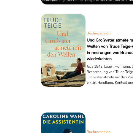
der aus „Nichts“ ein Leben baut, und gilt bis heute als Gr
moderner Abenteuerprosa. Gleichzeitig steckt im Stoff ein
lesbares Kolonial- und Sklavereimuster – eine Spannung, 
sich Gegenwart und Unterricht seit Jahrzehnten ...
Buchrezension
Und Großvater atmete m
Wellen von Trude Teige
Erinnerungen wie Brand
wiederkehren
Java 1943, Lager, Hoffnung:
Besprechung von Trude Teig
Großvater atmete mit den We
erklärt Handlung, Kontext un
Stärken/Schwächen
Buchrezension