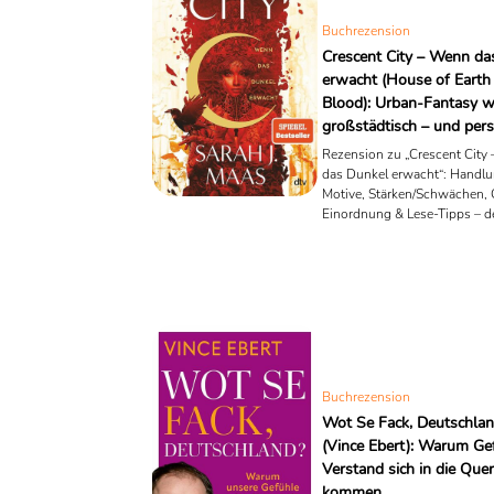
Buchrezension
Crescent City – Wenn da
erwacht (House of Earth
Blood): Urban-Fantasy w
großstädtisch – und pers
Rezension zu „Crescent City
das Dunkel erwacht“: Handlu
Motive, Stärken/Schwächen, 
Einordnung & Lese-Tipps – de
Einstieg in die Reihe.
Buchrezension
Wot Se Fack, Deutschla
(Vince Ebert): Warum Ge
Verstand sich in die Que
kommen