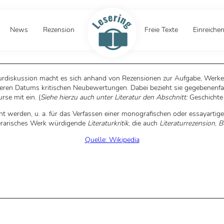
News
Rezension
Freie Texte
Einreiche
turdiskussion macht es sich anhand von Rezensionen zur Aufgabe, Werke d
ren Datums kritischen Neubewertungen. Dabei bezieht sie gegebenenfall
urse mit ein. (
Siehe hierzu auch unter Literatur den Abschnitt:
Geschichte 
ht werden, u. a. für das Verfassen einer monografischen oder essayarti
iterarisches Werk würdigende
Literaturkritik
, die auch
Literaturrezension
,
B
Quelle: Wikipedia