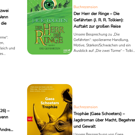
Buchrezension
 zwei
Der Herr der Ringe – Die
 Wenn
Gefährten (J. R. R. Tolkien):
 die
Auftakt zur großen Reise
Unsere Besprechung zu „Die
rme“:
Gefährten“: spoilerarme Handlung,
en,
Motive, Stärken/Schwächen und ein
leich und
Ausblick auf „Die zwei Türme“ – Tolki
es
lesen, neu entdecken.
Buchrezension
26) –
Trophäe (Gaea Schoeters) –
wenn
Jagdroman über Macht, Begehre
und Gewalt
& Andrew
Unsere Besprechung von Gaea