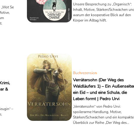
Unsere Besprechung zu „Organisch“:
 „Wot Se
Inhalt, Motive, Stärken/Schwächen un
Motive,
warum der kooperative Blick auf den
rum
Körper im Alltag hilft.
t.
Buchrezension
Verrätersohn (Der Weg des
Krimi,
Waldläufers 1) – Ein Außenseiter
ker &
ein Eid – und eine Schule, die
Leben formt | Pedro Urvi
„Verrätersohn“ von Pedro Urvi:
eugin“ –
spoilerarme Handlung, Motive,
e,
Stärken/Schwächen und ein kompakte
Überblick zur Reihe „Der Weg des
 Jarmer).
Waldläufers“.