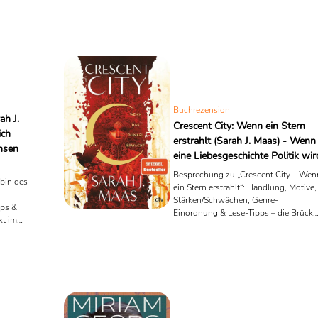
1
2
3
4
5
6
7
18
19
20
21
22
23
24
25
26
27
28
29
30
31
32
33
34
35
36
37
38
39
Buchrezension
ah J.
Crescent City: Wenn ein Stern
ich
erstrahlt (Sarah J. Maas) - Wenn
hsen
eine Liebesgeschichte Politik wir
Besprechung zu „Crescent City – Wen
bin des
ein Stern erstrahlt“: Handlung, Motive,
Stärken/Schwächen, Genre-
pps &
Einordnung & Lese-Tipps – die Brücke
kt im
zum dritten Band.