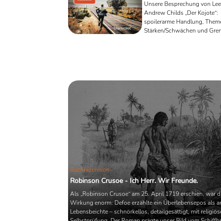
Child
Unsere Besprechung von Lee
Andrew Childs „Der Kojote“:
spoilerarme Handlung, Them
Stärken/Schwächen und Gren
– Reacher in Bestform.
Buchrezension
Robinson Crusoe - Ich Herr. Wir Freunde.
Als „Robinson Crusoe“ am 25. April 1719 erschien, war d
Wirkung enorm: Defoe erzählte ein Überlebensepos als a
Lebensbeichte – schnörkellos, detailgesättigt, mit religiös
Selbstprüfung. Der Roman prägte unser Bild vom Schiffb