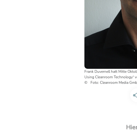
Frank Duvernell hatt Mitte Ok
Using Cleanroom Technology“ ve
Foto: Cleanroom Media Gm
Hie