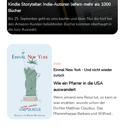
Kindle Storyteller: Indie-Autoren liefern mehr als 1000
Bücher
Bis 25. September geht es ums kaufen und liken: Nur die fünf bei
den Amazon-Kunden beliebtesten Bücher kommen überhaupt in
die Jury-Auswahl.
Indie
Einmal New York - Und nicht wieder
zurück
Wie ein Pfarrer in die USA
auswandert
Wenn jemand eine Reise tut, so kann er
was erzählen, wusste schon der
Dichter Matthias Claudius. Das
Pfarrerehepaar Barbara und Wilfried
Wassermann hat in der Tat viel zu
erzählen. „Am Anfang war ein Satz.
Einer jener Sätze, die man gedankenlos