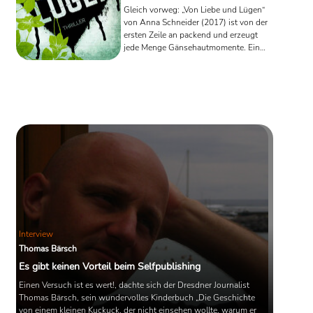
Gleich vorweg: „Von Liebe und Lügen“
von Anna Schneider (2017) ist von der
ersten Zeile an packend und erzeugt
jede Menge Gänsehautmomente. Ein
echter Thriller, nicht nur für
eingefleischte Fans.
Interview
Thomas Bärsch
Es gibt keinen Vorteil beim Selfpublishing
Einen Versuch ist es wert!, dachte sich der Dresdner Journalist
Thomas Bärsch, sein wundervolles Kinderbuch „Die Geschichte
von einem kleinen Kuckuck, der nicht einsehen wollte, warum er