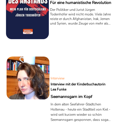
Für eine humanistische Revolution
Der Politiker und Jurist Jürgen
Todenhöfer wird nicht müde. Viele Jahre
reiste er durch Afghanistan, Irak, Jemen
und Syrien, wurde Zeuge von mehr als
zehn Kriegen, verarbeitete seine
Erfahrungen in Büchern und schrieb
damit Bestseller. Im vergangenen Jahr
trat er, nach 50 Jahren Mitgliedschaft,
aus der CDU aus und gründete eine
eigene Partei. In seinem neuen, selbst
herausgegebenen Buch „Der Aufstand
des Anstands“ positioniert sich das
„Team Todenhöfer“.
Interview
Interview mit der Kinderbuchautorin
Lea Funke
Seemannsgarn im Kopf
In dem alten Seefahrer-Städtchen
Holtenau - heute ein Stadtteil von Kiel -
wird seit kurzem wieder so schön
Seemannsgarn gesponnen, dass sogar
der Klabautermann mächtig