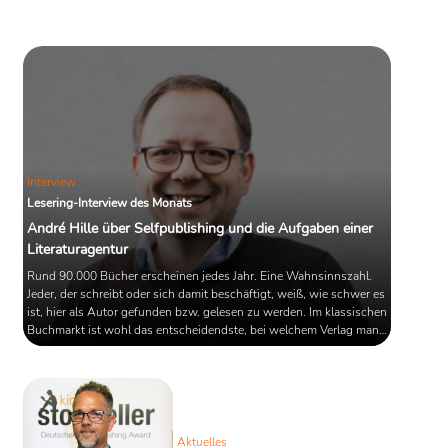
Interview
Lesering-Interview des Monats
André Hille über Selfpublishing und die Aufgaben einer
Literaturagentur
Rund 90.000 Bücher erscheinen jedes Jahr. Eine Wahnsinnszahl.
Jeder, der schreibt oder sich damit beschäftigt, weiß, wie schwer es
ist, hier als Autor gefunden bzw. gelesen zu werden. Im klassischen
Buchmarkt ist wohl das entscheidendste, bei welchem Verlag man
landet. Und dabei helfen Literaturagenten. Unzählige gibt es in
Deutschland. Einer von Ihnen André Hille von „Hille und Jung“.
Lesering sprach mit ihm unter anderem über seine Arbeit als
„Literaturspürnase“, die Qualität der diesjährigen ...
Aktuelles