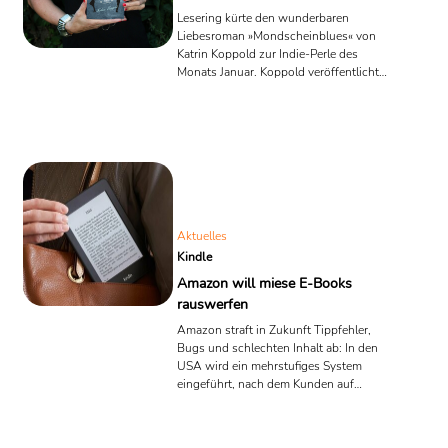
Lesering kürte den wunderbaren
Liebesroman »Mondscheinblues« von
Katrin Koppold zur Indie-Perle des
Monats Januar. Koppold veröffentlicht
mittlerweile sowohl via Selfpublishing
als auch im Rowohlt-Verlag. Wir
wollten im Lesering-Interview unter
anderem von der Autorin wissen,
warum sie beide
Veröffentlichungsformen schätzt, was
ihre literarischen Vorbilder sind und
wovon sie als Autorin träumt.
Aktuelles
Kindle
Amazon will miese E-Books
rauswerfen
Amazon straft in Zukunft Tippfehler,
Bugs und schlechten Inhalt ab: In den
USA wird ein mehrstufiges System
eingeführt, nach dem Kunden auf
Qualitätsmängel bei E-Books
hingewiesen werden. Notfalls will
Amazon solche Titel ganz entfernen.