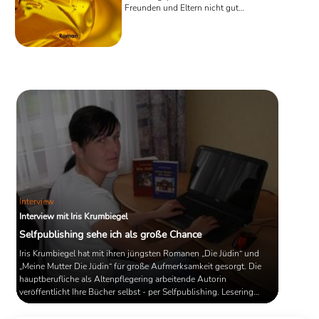
Freunden und Eltern nicht gut
befundenen Flug nach Kabul, um dort
als Ärztin zu arbeiten, verschwindet die
Mutter von Felicity anscheinend
spurlos.
Interview
Interview mit Iris Krumbiegel
Selfpublishing sehe ich als große Chance
Iris Krumbiegel hat mit ihren jüngsten Romanen „Die Jüdin“ und
„Meine Mutter Die Jüdin“ für große Aufmerksamkeit gesorgt. Die
hauptberufliche als Altenpflegering arbeitende Autorin
veröffentlicht Ihre Bücher selbst - per Selfpublishing. Lesering
sprach mit der Autorin. W