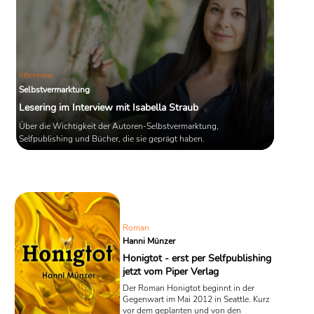
Interview
Selbstvermarktung
Lesering im Interview mit Isabella Straub
Über die Wichtigkeit der Autoren-Selbstvermarktung,
Selfpublishing und Bücher, die sie geprägt haben.
Roman
Hanni Münzer
Honigtot - erst per Selfpublishing
jetzt vom Piper Verlag
Der Roman Honigtot beginnt in der
Gegenwart im Mai 2012 in Seattle. Kurz
vor dem geplanten und von den