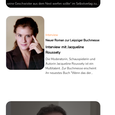
seine Geschwister aus dem Nest werfen sollte“ im Selbstverlag zu
veröffentlichen. Doch ob der hochgehypte Trend Selfpublishing
seine Erwartungen erfüllen konnte, hat er in unserem Interview des
Monats mitgeteilt.
Interview
Neuer Roman zur Leipziger Buchmesse
Interview mit Jacqueline
Roussety
Die Moderatorin, Schauspielerin und
Autorin Jacqueline Roussety ist ein
Multitalent. Zur Buchmesse erscheint
ihr neuestes Buch "Wenn das der
Führer sähe...". Lesering war im
Gespräch mit ihr über die Hintergründe
zum Buch, über Parallelen zur
Gegenwart und über Selfpublishing.