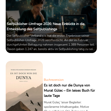
Selfpublisher-Umfrage 2026: Neue Einblicke in die
Entwicklung des Selfpublishings
Der Selfpublisher-Verband e.V. hat die ersten Ergebnisse seiner
Selfpublisher-Umfrage 2026 veröffentlicht. An der im Februar
durchgeführten Befragung nahmen insgesamt 1.389 Personen teil.
Davon gaben 1.247 an, bereits aktiv im Selfpublishing tätig zu sein.
Die Auswertung basiert ausschließlich auf den Antworten dieser
Gruppe.
Buchrezension
Es ist doch nur die Dunya von
Murat Gülec – Ein leises Buch für
laute Tage
Murat Güleç’ leiser Begleiter:
spoilerarme Inhaltsangabe, Motive