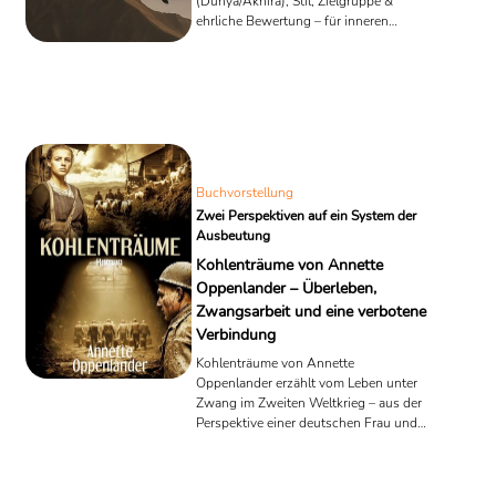
(Dunya/Akhira), Stil, Zielgruppe &
ehrliche Bewertung – für inneren
Frieden im Alltag.
Buchvorstellung
Zwei Perspektiven auf ein System der
Ausbeutung
Kohlenträume von Annette
Oppenlander – Überleben,
Zwangsarbeit und eine verbotene
Verbindung
Kohlenträume von Annette
Oppenlander erzählt vom Leben unter
Zwang im Zweiten Weltkrieg – aus der
Perspektive einer deutschen Frau und
eines französischen Fremdarbeiters.
Ein historischer Roman über Überleben
und stille Solidarität.