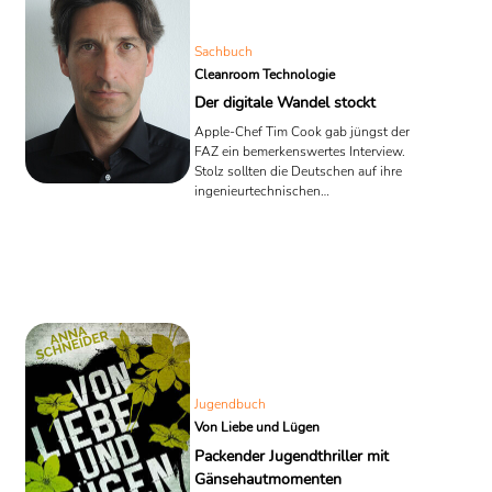
5 – 8 ...
Sachbuch
Cleanroom Technologie
Der digitale Wandel stockt
Apple-Chef Tim Cook gab jüngst der
FAZ ein bemerkenswertes Interview.
Stolz sollten die Deutschen auf ihre
ingenieurtechnischen
Spitzenleistungen sein, empfahl er.
Wer genauer las, konnte aber euch
feststellen, dass er sich zum Thema
Digitalisierung in Deutschland
vornehm zurückhielt. Deutlicher wird
da Autor Frank Duvernell in seinem
Mitte Oktober erschienenen Fachbuch
„NOW. NEXT. FUTURE. Using
Cleanroom Technology“ (Cleanroom
Media, 2017). Sein warnender Befund:
Jugendbuch
Der digitale Wandel stockt. ...
Von Liebe und Lügen
Packender Jugendthriller mit
Gänsehautmomenten