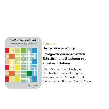
Sachbuch
Das Zettelkasten-Prinzip
Erfolgreich wissenschaftlich
Schreiben und Studieren mit
effektiven Notizen
Wenn Sie nach dem Buch „Das
Zettelkasten-Prinzip: Erfolgreich
wissenschaftlich Schreiben und
Studieren mit effektiven Notizen“ von
Sönke Ahrens wissenschaftlich
schreiben können, dann konnten Sie
das sicher vorher auch schon.
Interessant ist es aber alle mal, sich mit
dem Zettelkasten des Niklas Luhmann
zu beschäftigen.