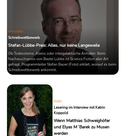
Aktuelles
Schreibwettbewerb
Stefan-Lübbe-Preis: Alles, nur keine Langeweile
Ob Todessterne, Aliens oder intergalaktische Anhalter: Beim
Nachwuchspreis von Bastei Lübbe ist Science Fiction aller Art
gefragt. Programmleiter Stefan Bauer (Foto) erklärt, worauf es beim
Schreibwettbewerb ankommt.
Indie
Lesering im Interview mit Katrin
Koppold
Wenn Matthias Schweighöfer
und Elyas M´Barek zu Musen
werden