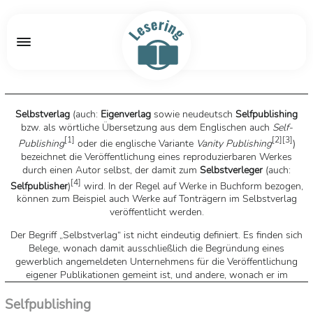
Selbstverlag
(auch:
Eigenverlag
sowie neudeutsch
Selfpublishing
bzw. als wörtliche Übersetzung aus dem Englischen auch
Self-
[
1
]
[
2
]
[
3
]
Publishing
oder die englische Variante
Vanity Publishing
)
bezeichnet die Veröffentlichung eines reproduzierbaren Werkes
durch einen Autor selbst, der damit zum
Selbstverleger
(auch:
[
4
]
Selfpublisher
)
wird. In der Regel auf Werke in Buchform bezogen,
können zum Beispiel auch Werke auf Tonträgern im Selbstverlag
veröffentlicht werden.
Der Begriff „Selbstverlag“ ist nicht eindeutig definiert. Es finden sich
Belege, wonach damit ausschließlich die Begründung eines
gewerblich angemeldeten Unternehmens für die Veröffentlichung
eigener Publikationen gemeint ist, und andere, wonach er im
weiteren Sinne die „Selbstfinanzierung“ einer Selbstpublikation
[
5
]
[
6
]
Selfpublishing
überhaupt bedeuten kann.