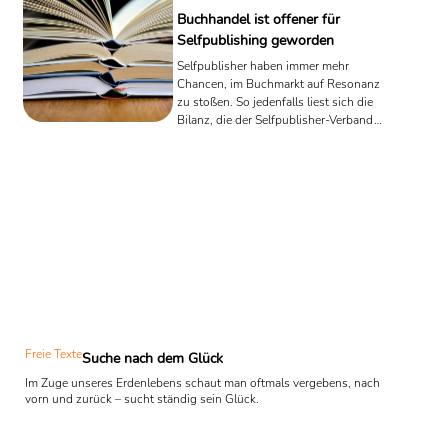
Buchhandel ist offener für
Selfpublishing geworden
Selfpublisher haben immer mehr
Chancen, im Buchmarkt auf Resonanz
zu stoßen. So jedenfalls liest sich die
Bilanz, die der Selfpublisher-Verband
auf seiner diesjährigen
Mitgliederversammlung zog.
Demzufolge suche der Buchhandel
verstärkt nach einheitlichen Prozessen,
die es verlagsunabhängigen
Autorinnen und Autoren ermöglichten,
auch in stationären Buchhandlungen
Fuß zu fassen.
Freie Texte
Suche nach dem Glück
Im Zuge unseres Erdenlebens schaut man oftmals vergebens, nach
vorn und zurück – sucht ständig sein Glück.