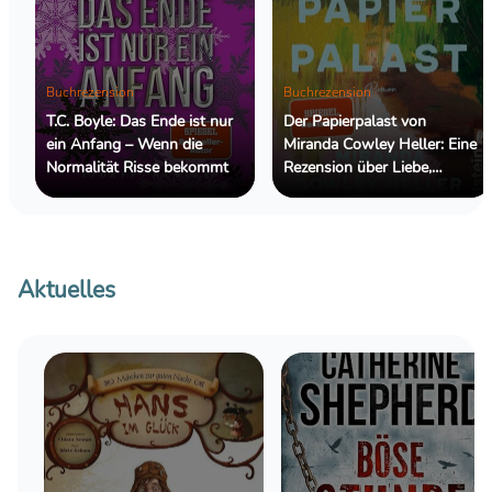
Buchrezension
Buchrezension
T.C. Boyle: Das Ende ist nur
Der Papierpalast von
ein Anfang – Wenn die
Miranda Cowley Heller: Eine
Normalität Risse bekommt
Rezension über Liebe,
Erinnerung und die
Entscheidungen, die ein
ganzes Leben begleiten
Aktuelles