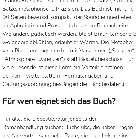
Brauns Prosa ist
ökonomisch
: kurze Absätze, schlanke
Sätze,
metaphorische Präzision
. Das Buch ist mit rund
90 Seiten
bewusst kompakt; der Sound erinnert eher
an
Aphoristik
und
Prosagedicht
als an Romanbreite.
Wo andere pathetisch werden, bleibt Braun
temperiert
;
wo andere abkühlen, erlaubt er
Wärme
. Die Metapher
vom
Planeten
trägt durch – mit Variationen („Sphären“,
„Atmosphäre“, „Grenzen“) statt Bastelüberschuss. Für
viele Lesende ist diese Form ein Vorteil:
einatmen –
denken – weiterblättern
. (Formatangaben und
Gattungszuordnung bestätigen die Händlerdaten.)
Für wen eignet sich das Buch?
Für alle, die
Liebesliteratur jenseits der
Romanhandlung
suchen:
Buchclubs
, die lieber
Fragen
als Antworten sammeln;
Paare
, die über Lektüre ins