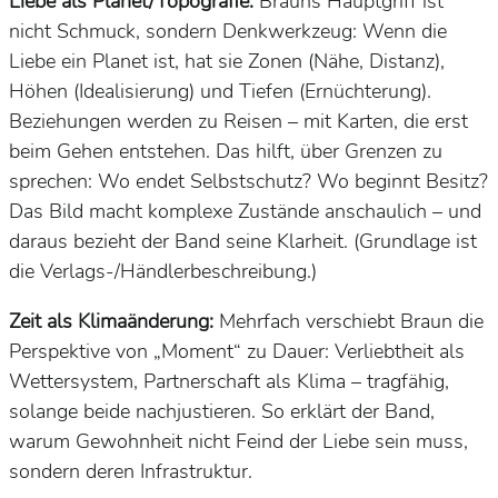
Liebe als Planet/Topografie:
Brauns Hauptgriff ist
nicht Schmuck, sondern Denkwerkzeug: Wenn die
Liebe ein Planet ist, hat sie Zonen (Nähe, Distanz),
Höhen (Idealisierung) und Tiefen (Ernüchterung).
Beziehungen werden zu Reisen – mit Karten, die erst
beim Gehen entstehen. Das hilft, über Grenzen zu
sprechen: Wo endet Selbstschutz? Wo beginnt Besitz?
Das Bild macht komplexe Zustände anschaulich – und
daraus bezieht der Band seine Klarheit. (Grundlage ist
die Verlags-/Händlerbeschreibung.)
Zeit als Klimaänderung:
Mehrfach verschiebt Braun die
Perspektive von „Moment“ zu
Dauer
: Verliebtheit als
Wettersystem
, Partnerschaft als
Klima
– tragfähig,
solange beide nachjustieren. So erklärt der Band,
warum
Gewohnheit
nicht Feind der Liebe sein muss,
sondern deren
Infrastruktur
.