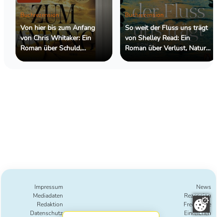
Buchrezension
Buchrezension
Von hier bis zum Anfang
So weit der Fluss uns trägt
von Chris Whitaker: Ein
von Shelley Read: Ein
Roman über Schuld,
Roman über Verlust, Natur
Hoffnung und die
und die Kraft des
Menschen, die wir retten
Weitergehens
wollen
Impressum
News
Mediadaten
Rezension
Redaktion
Freie Texte
Datenschutz
Einreichen