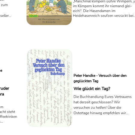
„Manchmal klimpern üühre Wimpern, j
t zum
im Klimpern kommt ihr niemand glei-
eich!“. Die Hasendamen im
seller
Heidehasenreich seufzen verzückt bei
diesen schmachtenden Liedzeilen. Jed
aufte sich
Ostern wieder spaßig und seit über 60
llionen
Jahren ein Hit: „Der Sängerkrieg der
napp in
Heidehasen“ von James Krüss. In O
ne
Peter Handke - Versuch über den
geglückten Tag
ruder
Wie glückt ein Tag?
ra
Die Buchhandlung Eures Vertrauens
hat derzeit geschlossen? Wir
im
versuchen zu helfen! Über die
acht steht
Ostertage hinweg empfehlen wir
ffeetrinken
täglich zwei neue Buchtipps für groß
s
und klein. Heute empfehlen für die
ße
älteren Leser*innen einen wunderbare
s es ja
Tagesbegleiter. Peter Handkes "Versu