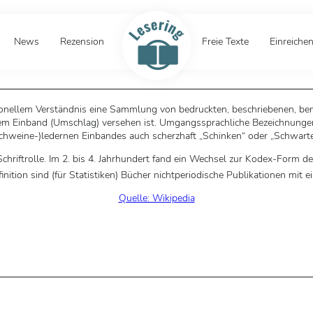
News
Rezension
Freie Texte
Einreiche
itionellem Verständnis eine Sammlung von bedruckten, beschriebenen, be
inem Einband (Umschlag) versehen ist. Umgangssprachliche Bezeichnunge
chweine-)ledernen Einbandes auch scherzhaft „Schinken“ oder „Schwarte
hriftrolle. Im 2. bis 4. Jahrhundert fand ein Wechsel zur Kodex-Form des
ition sind (für Statistiken) Bücher nichtperiodische Publikationen mit
Quelle: Wikipedia