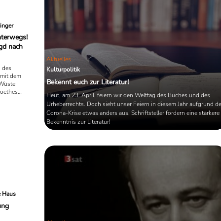
inger
nterwegs!
agd nach
Aktuelles
n des
Kulturpolitik
n mit dem
Bekennt euch zur Literatur!
 Wüste
Goethes
Heut, am 23. April, feiern wir den Welttag des Buches und des
das ist
Urheberrechts. Doch sieht unser Feiern in diesem Jahr aufgrund de
e Amy in
Corona-Krise etwas anders aus. Schriftsteller fordern eine stärkere
an „Die
Bekenntnis zur Literatur!
e Haus
ung