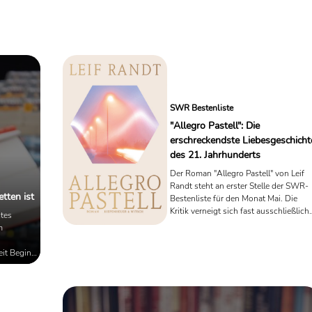
1
2
3
14
15
16
SWR Bestenliste
"Allegro Pastell": Die
erschreckendste Liebesgeschicht
des 21. Jahrhunderts
Der Roman "Allegro Pastell" von Leif
Randt steht an erster Stelle der SWR-
tten ist
Bestenliste für den Monat Mai. Die
Kritik verneigt sich fast ausschließlich
tes
vor dem Buch. Was hat es auf sich, mi
m
dieser hochgelobten Liebesgeschichte
des 21. Jahrhunderts?
eit Beginn