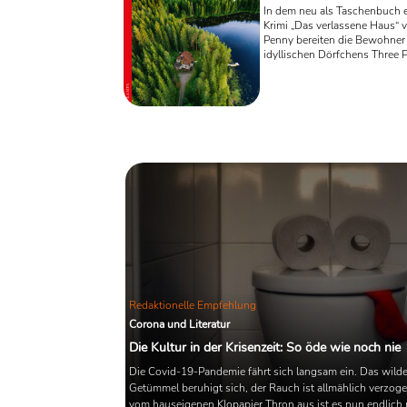
In dem neu als Taschenbuch 
Krimi „Das verlassene Haus“ 
Penny bereiten die Bewohner
idyllischen Dörfchens Three P
traditionelles Osterfest vor. 
schnell wird klar: An diesem 
herrscht das Böse! Kann das
Expertenteam rund um Inspec
Armand Gamache Klarheit sch
Redaktionelle Empfehlung
Corona und Literatur
Die Kultur in der Krisenzeit: So öde wie noch nie
Die Covid-19-Pandemie fährt sich langsam ein. Das wild
Getümmel beruhigt sich, der Rauch ist allmählich verzog
vom hauseigenen Klopapier Thron aus ist es nun endlich 