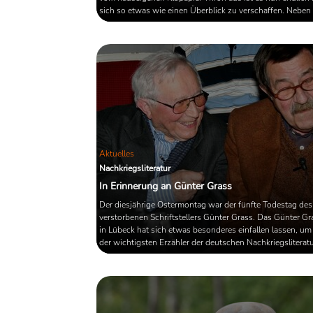
sich so etwas wie einen Überblick zu verschaffen. Neben
News, Erhebungen, Anklagen und Statistiken fällt dabei v
eines auf: Die Kultur ist in diesen Zeiten so öde und läh
noch nie.
Aktuelles
Nachkriegsliteratur
In Erinnerung an Günter Grass
Der diesjährige Ostermontag war der fünfte Todestag de
verstorbenen Schriftstellers Günter Grass. Das Günter G
in Lübeck hat sich etwas besonderes einfallen lassen, um
der wichtigsten Erzähler der deutschen Nachkriegsliterat
erinnern.