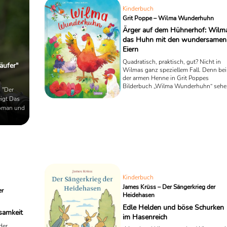
Kinderbuch
Grit Poppe – Wilma Wunderhuhn
Ärger auf dem Hühnerhof: Wilma
das Huhn mit den wundersamen
Eiern
Quadratisch, praktisch, gut? Nicht in
äufer"
Wilmas ganz speziellem Fall. Denn bei
der armen Henne in Grit Poppes
Bilderbuch „Wilma Wunderhuhn“ sehe
 "Der
die Eier so aus wie Quader. Eine
eigt Das
Katastrophe! Unsere letzte Oster-
Roman und
Empfehlung aus der Rubrik Kinder- un
Jugendliteratur.
Kinderbuch
James Krüss – Der Sängerkrieg der
er
Heidehasen
Edle Helden und böse Schurken
samkeit
im Hasenreich
der