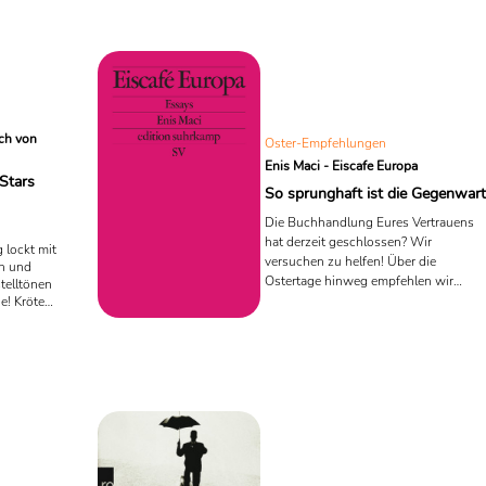
er. Damit
über den geglückten Tag".
später zu
t an der
e zwei
einung
 zur
verdächtig
ch von
Oster-Empfehlungen
Enis Maci - Eiscafe Europa
Stars
So sprunghaft ist die Gegenwart
Die Buchhandlung Eures Vertrauens
hat derzeit geschlossen? Wir
 lockt mit
versuchen zu helfen! Über die
n und
Ostertage hinweg empfehlen wir
telltönen
täglich zwei neue Buchtipps für groß
ne! Kröte
lt, unter
und klein. Heute empfehlen für die
schlaf,
älteren Leser*innen das Buch "Eisacaf
 zu faul.
Europa" von Enis Maci.
rosch
lte Tür
 weitere
hen
nold
h von