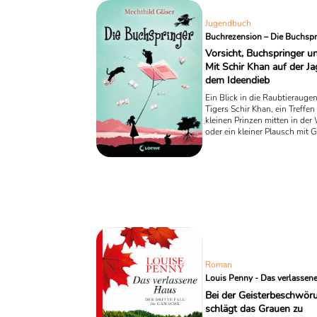
Jugendbuch
Buchrezension – Die Buchspr
Vorsicht, Buchspringer u
Mit Schir Khan auf der J
dem Ideendieb
Ein Blick in die Raubtierauge
Tigers Schir Khan, ein Treffe
kleinen Prinzen mitten in der
oder ein kleiner Plausch mit 
ewig leidendem Werther – all 
Alltag für die fünfzehnjährig
Mechthild Gläsers Jugendrom
Buchspringer“.
Roman
Louis Penny - Das verlassen
Bei der Geisterbeschwör
schlägt das Grauen zu