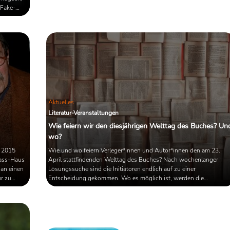
 Fake-
Enden der Parabel" von Thomas
or allem
Pynchon. Die Hörspiel-Sensation des
mend wie
Jahres?
Aktuelles
Literatur-Veranstaltungen
Wie feiern wir den diesjährigen Welttag des Buches? Un
wo?
s 2015
Wie und wo feiern Verleger*innen und Autor*innen den am 23.
rass-Haus
April stattfindenden Welttag des Buches? Nach wochenlanger
 an einen
Lösungssuche sind die Initiatoren endlich auf zu einer
ur zu
Entscheidung gekommen. Wo es möglich ist, werden die
Veranstaltungen ins Netz verlegt.