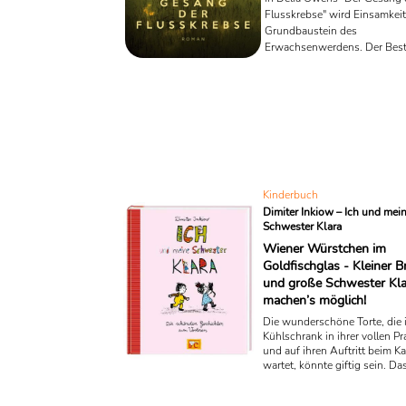
Flusskrebse" wird Einsamkei
Grundbaustein des
Erwachsenwerdens. Der Best
rund um der kleinen Kya verk
allein in den USA über Dreimi
mal. Wir schauen kurz und k
den Roman.
Kinderbuch
Dimiter Inkiow – Ich und mei
Schwester Klara
Wiener Würstchen im
Goldfischglas - Kleiner B
und große Schwester Kla
machen’s möglich!
Die wunderschöne Torte, die 
Kühlschrank in ihrer vollen Pr
und auf ihren Auftritt beim Ka
wartet, könnte giftig sein. Da
behauptet zumindest die gro
Schwester Klara - und die mus