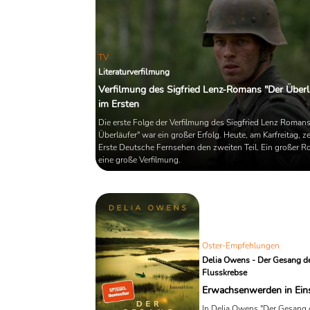
TV
Literaturverfilmung
Verfilmung des Sigfried Lenz-Romans "Der Überl
im Ersten
Die erste Folge der Verfilmung des Siegfried Lenz Romans
Überläufer" war ein großer Erfolg. Heute, am Karfreitag, z
Erste Deutsche Fernsehen den zweiten Teil. Ein großer 
eine große Verfilmung.
Oster-Empfehlungen
Delia Owens - Der Gesang d
Flusskrebse
Erwachsenwerden in Ein
In Delia Owens "Der Gesang 