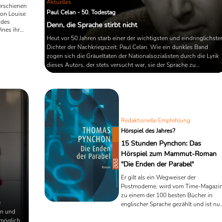
Aktuelles
erschienen
Paul Celan - 50. Todestag
von Louise
 des
Denn, die Sprache stirbt nicht
ines ihr
Doch
Heut vor 50 Jahren starb einer der wichtigsten und eindringlichste
Ort
Dichter der Nachkriegszeit: Paul Celan. Wie ein dunkles Band
zogen sich die Gräueltaten der Nationalsozialisten durch die Lyrik
tor
dieses Autors, der stets versucht war, sie der Sprache zu
affen?
unterwerfen.
Redaktionelle Empfehlung
Hörspiel des Jahres?
15 Stunden Pynchon: Das
Hörspiel zum Mammut-Roman
"Die Enden der Parabel"
Er gilt als ein Wegweiser der
Postmoderne, wird vom Time-Magazi
zu einem der 100 besten Bücher in
e
englischer Sprache gezählt und ist nu
en und
als 15-Stündiges Hörspiel in deutsche
möglich,
Sprache zu hören: Der Roman "Die