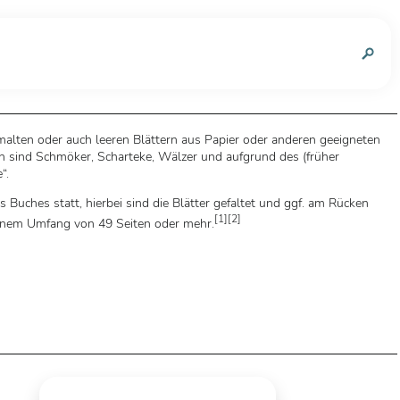
n
malten oder auch leeren Blättern aus Papier oder anderen geeigneten
n sind Schmöker, Scharteke, Wälzer und aufgrund des (früher
“.
 Buches statt, hierbei sind die Blätter gefaltet und ggf. am Rücken
[
1
]
[
2
]
 einem Umfang von 49 Seiten oder mehr.