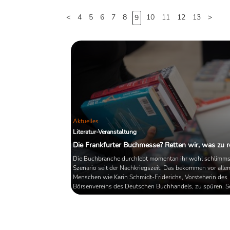
<
4
5
6
7
8
10
11
12
13
>
9
Aktuelles
Literatur-Veranstaltung
Die Frankfurter Buchmesse? Retten wir, was zu re
Die Buchbranche durchlebt momentan ihr wohl schlimms
Szenario seit der Nachkriegszeit. Das bekommen vor alle
Menschen wie Karin Schmidt-Friderichs, Vorsteherin des
Börsenvereins des Deutschen Buchhandels, zu spüren. S
der Corona-Pandemie heißt es: Lösungen finden und
umstrukturieren. Aber wie?