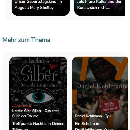
Unser Geburtstagskind im
Juli: Franz Kafka und die
August: Mary Shelley
Kunst, sich nicht
zurechtzufinden
Mehr zum Thema
Jugendbuch
Kerstin Gier: Silber – Das erste
Buch der Träume
Daniel Kehlmann - Tyll
Treffpunkt: Nachts, in Deinen
Ein Schelm im
Träumen
Dreißigjährigen Krieg