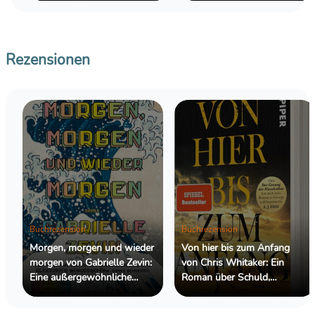
Rezensionen
Buchrezension
Buchrezension
Morgen, morgen und wieder
Von hier bis zum Anfang
morgen von Gabrielle Zevin:
von Chris Whitaker: Ein
Eine außergewöhnliche
Roman über Schuld,
Geschichte über
Hoffnung und die
Freundschaft, Kreativität und
Menschen, die wir retten