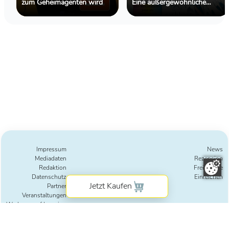
zum Geheimagenten wird
Eine außergewöhnliche
Geschichte über
Freundschaft, Kreativität und
das Leben dazwischen
Impressum
News
Mediadaten
Rezension
Redaktion
Freie Texte
Datenschutz
Einreichen
Partner
Veranstaltungen
Werbung auf Lesering