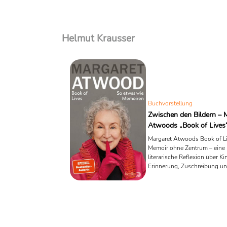
Helmut Krausser
Buchvorstellung
Zwischen den Bildern – 
Atwoods „Book of Lives
Margaret Atwoods Book of Liv
Memoir ohne Zentrum – eine
literarische Reflexion über Ki
Erinnerung, Zuschreibung u
Schreiben selbst. Kein Porträ
ein Prisma.