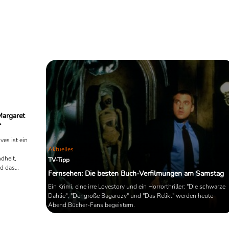
Margaret
“
es ist ein
Aktuelles
ndheit,
TV-Tipp
nd das
Fernsehen: Die besten Buch-Verfilmungen am Samstag
t, sondern
Ein Krimi, eine irre Lovestory und ein Horrorthriller: "Die schwarze
Dahlie", "Der große Bagarozy" und "Das Relikt" werden heute
Abend Bücher-Fans begeistern.