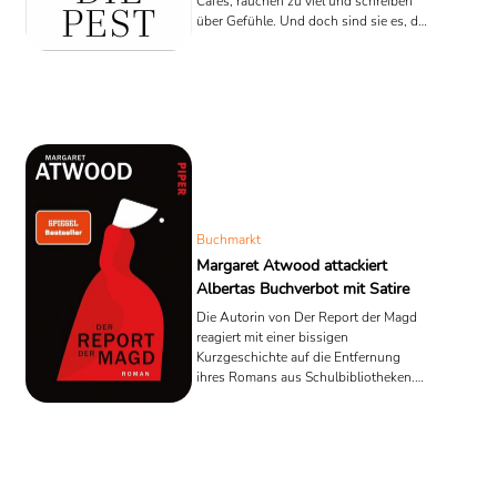
Cafés, rauchen zu viel und schreiben
über Gefühle. Und doch sind sie es, die
immer wieder das Unvorstellbare
zuerst denken. Bevor Virologen über
Reproduktionsraten sprachen, hatte
Albert Camus schon seine Pest. Bevor
Satelliten den Klimawandel
fotografierten, malte J. G. Ballard in den
1960ern die überfluteten Städte der
Zukunft. Vielleicht ist Literatur deshalb
das zuverlässigste Warnsystem der
Moderne – eines, das wir ...
Buchmarkt
Margaret Atwood attackiert
Albertas Buchverbot mit Satire
Die Autorin von Der Report der Magd
reagiert mit einer bissigen
Kurzgeschichte auf die Entfernung
ihres Romans aus Schulbibliotheken.
Das berichtet die BBC.