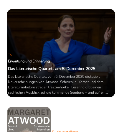
an verschiedenen Universitäten. Sie lebte in den USA, im Vereinigten
Königreich, in Frankreich, Italien und Deutschland (1984 in West-
[
1
]
Berlin, nach eigenen Angaben
). 1984 war sie als Stipendiatin des
[
2
]
Berliner Künstlerprogramms des DAAD in Berlin.
Heute lebt sie
in Toronto. Nach der Scheidung von ihrem ersten Ehemann Jim
[
3
]
Polk
im Jahr 1973 lebte sie mit dem Ornithologen und
Schriftsteller Graeme Gibson (1934–2019) zusammen und bekam
[
4
]
[
5
]
mit ihm eine Tochter (* 1976).
TV
Quelle: Wikipedia
Erwartung und Erinnerung
Das Literarische Quartett am 5. Dezember 2025
Das Literarische Quartett vom 5. Dezember 2025 diskutiert
Neuerscheinungen von Atwood, Schweblin, Körber und dem
Literaturnobelpreisträger Krasznahorkai. Lesering gibt einen
sachlichen Ausblick auf die kommende Sendung – und auf ein
Buch, das erst noch erscheint.