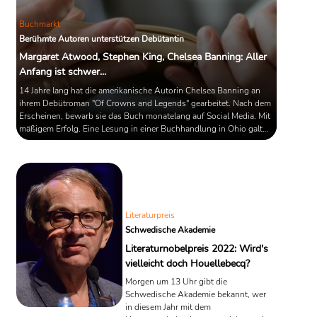
Buchmarkt
Berühmte Autoren unterstützen Debütantin
Margaret Atwood, Stephen King, Chelsea Banning: Aller
Anfang ist schwer...
14 Jahre lang hat die amerikanische Autorin Chelsea Banning an
ihrem Debütroman "Of Crowns and Legends" gearbeitet. Nach dem
Erscheinen, bewarb sie das Buch monatelang auf Social Media. Mit
mäßigem Erfolg. Eine Lesung in einer Buchhandlung in Ohio galt
ihr als letzte Hoffnung; doch von den rund 40 Zusagen kamen nur
zwei Menschen. Unterstützung bekam Banning kurz darauf von
Margaret Atwood, Stephen King und anderen ErfolgsautorInnen auf
Twitter.
Literaturpreis
Schwedische Akademie
Literaturnobelpreis 2022: Wird's
vielleicht doch Houellebecq?
Morgen um 13 Uhr gibt die
Schwedische Akademie bekannt, wer
in diesem Jahr mit dem