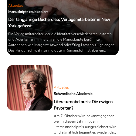
Aktuelles
Manuskripte raubkopiert
Der langjährige Bücherdieb: Verlagsmitarbeiter in New
York gefasst
Ein Verlagsmitarbeiter, der die Identität verschiedenster Lektoren
und Agenten annimmt, um an die Manuskripte berühmter
AutorInnen wie Margaret Atwood oder Stieg Larsson zu gelangen:
Das klingt nach wahnsinnig gutem Romanstoff, ist aber ein
Problem, mit welchem sich die Verlagsbranche seit einigen Jahren
herumschlagen muss. Nun hat das FBI den Betrüger in New York
festnehmen können. Ein italienischer Staatsbürger, der im Londoner
Verlagswesen arbeitet. Man hat Anklage ...
Aktuelles
Schwedische Akademie
Literaturnobelpreis: Die ewigen
Favoriten?
Am 7. Oktober wird bekannt gegeben,
wer in diesem Jahr mit dem
Literaturnobelpreis ausgezeichnet wird.
Und allmählich beginnt es wieder, das