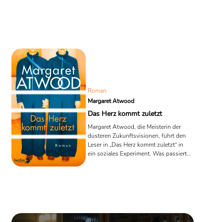
jährlich wiederkehrende Tuscheln über
die ewigen Anwärter.
Roman
Margaret Atwood
Das Herz kommt zuletzt
Margaret Atwood, die Meisterin der
düsteren Zukunftsvisionen, führt den
Leser in „Das Herz kommt zuletzt“ in
ein soziales Experiment. Was passiert
eigentlich nach einer Wirtschaftskrise,
in der 40 Prozent keine Arbeit haben
und ein Ausweg nicht in Sicht ist ?
Wiederholt gelingt es Atwood, einen
spannenden gesellschaftskritischen
Roman zu schreiben, der unter die
Haut geht.