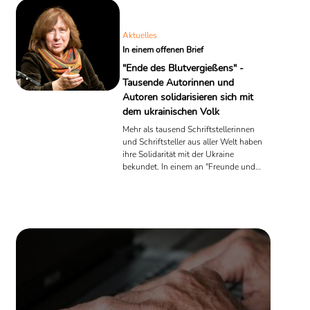
Aktuelles
In einem offenen Brief
"Ende des Blutvergießens" -
Tausende Autorinnen und
Autoren solidarisieren sich mit
dem ukrainischen Volk
Mehr als tausend Schriftstellerinnen
und Schriftsteller aus aller Welt haben
ihre Solidarität mit der Ukraine
bekundet. In einem an "Freunde und
Kollegen in der Ukraine" gerichteten,
offenen Brief fordern sie ein Ende des
"sinnloses Krieges" Auf der
Unterschriftenliste finden sich unter
anderem auch die Namen der
Literaturnobelpreisträgerinnen
Swetlana Alexijewitsch, Orhan Pamuk
und Olga Tokarczuk.