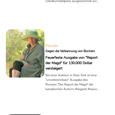
Literaturnobelpreis ausgezeichnet wird.
Seit knapp einer Woche ist der
Literaturbetrieb am rätseln, wirft
Namen auf, die alljährlich wiederholt
werden; Haruki Murakami, Margaret
Atwood, Ngugi wa Thiong’o, Ljudmila
Ulizkaja. Ein etwas frischerer Favorit ist
der Franzose Michel Houellebecq, den
einige weit vorne sehen.
Aktuelles
Gegen die Verbannung von Büchern
Feuerfeste Ausgabe von "Report
der Magd" für 130.000 Dollar
versteigert
Bei einer Auktion in New York ist eine
"unverbrennbare" Ausgabe des
Romans "Der Report der Magd" der
kanadischen Autorin Margaret Atwood
versteigert worden. Die Ausgabe hat
rund 130.000 Dollar (etwa 120.000
Euro) eingebracht. Der Erlös soll dem
Autorenverband PEN America gestiftet
werden.