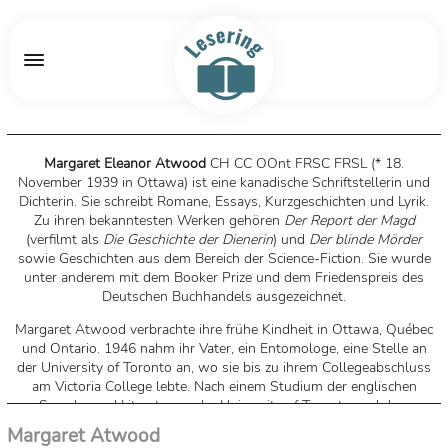
Margaret Eleanor Atwood
CH CC OOnt FRSC FRSL (* 18.
November 1939 in Ottawa) ist eine kanadische Schriftstellerin und
Dichterin. Sie schreibt Romane, Essays, Kurzgeschichten und Lyrik.
Zu ihren bekanntesten Werken gehören
Der Report der Magd
(verfilmt als
Die Geschichte der Dienerin
) und
Der blinde Mörder
sowie Geschichten aus dem Bereich der Science-Fiction. Sie wurde
unter anderem mit dem Booker Prize und dem Friedenspreis des
Deutschen Buchhandels ausgezeichnet.
Margaret Atwood verbrachte ihre frühe Kindheit in Ottawa, Québec
und Ontario. 1946 nahm ihr Vater, ein Entomologe, eine Stelle an
der University of Toronto an, wo sie bis zu ihrem Collegeabschluss
am Victoria College lebte. Nach einem Studium der englischen
Sprache und Literatur an der University of Toronto und dem
Radcliffe College der Harvard University, das sie 1962 mit dem
Margaret Atwood
Master abschloss, lehrte sie ab 1964 als Literaturwissenschaftlerin