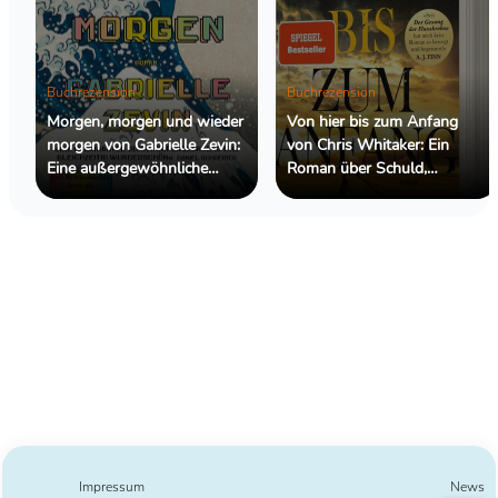
Buchrezension
Buchrezension
Morgen, morgen und wieder
Von hier bis zum Anfang
morgen von Gabrielle Zevin:
von Chris Whitaker: Ein
Eine außergewöhnliche
Roman über Schuld,
Geschichte über
Hoffnung und die
Freundschaft, Kreativität und
Menschen, die wir retten
das Leben dazwischen
wollen
Impressum
News