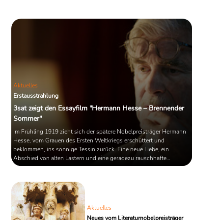
Aktuelles
Erstausstrahlung
3sat zeigt den Essayfilm "Hermann Hesse – Brennender
Sommer"
Im Frühling 1919 zieht sich der spätere Nobelpreisträger Hermann
Hesse, vom Grauen des Ersten Weltkriegs erschüttert und
beklommen, ins sonnige Tessin zurück. Eine neue Liebe, ein
Abschied von alten Lastern und eine geradezu rauschhafte
Schaffensphase machten das erste Jahr in dem neuen Domizil zur
"vollsten, üppigsten, fleißigsten und glühendsten Zeit" seines
Lebens, wie Hesse später schrieb. Innerhalb weniger Wochen
entstand in diesem Jahr auch die Erzählung "Klingsors letzter
Sommer". Der ...
Aktuelles
Neues vom Literaturnobelpreisträger