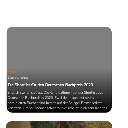
insgesamt 24 Bände umfassende
Sammlung ist auf 1000 Exemplare
limitiert und gibt - im Gegensatz zu
älteren Werkausgaben - ein Einblick in
das Gesamtwerk des
Nobelpreisträgers.
Aktuelles
Literaturpreis
Die Shortlist für den Deutschen Buchpreis 2020
Endlich stehen sie fest: Die KandidatInnen auf der Shortlist des
Deutschen Buchpreises 2020. Zwei der insgesamt sechs
nominierten Bücher sind bereits auf der Spiegel-Bestsellerliste
vertreten. Großer Themenschwerpunkt scheint in diesem Jahr das
autobiografische Erzählen zu sein.