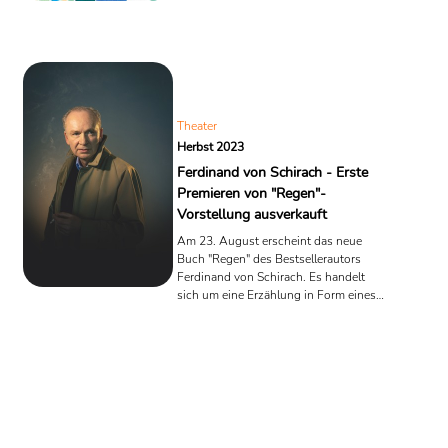
Menschen, die nach Antworten im
Leben suchen.“ „Was macht ihn so
außergewöhnlich?“, fragte Mattis. „Der
M
Theater
Herbst 2023
Ferdinand von Schirach - Erste
Premieren von "Regen"-
Vorstellung ausverkauft
Am 23. August erscheint das neue
Buch "Regen" des Bestsellerautors
Ferdinand von Schirach. Es handelt
sich um eine Erzählung in Form eines
Theatermonologs, den von Schirach
selbst sprechen und aufführen wird.
Der Andrang ist groß. In Düsseldorf
meldet man bereits: "ausverkauft!" In
anderen Städten gibt es noch
Restkarten.