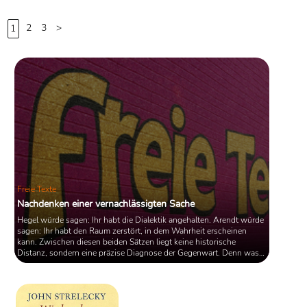
[
2
]
[
3
]
ist für den Inhalt der Erzählung.
2
3
>
1
Quelle: Wikipedia
Freie Texte
Nachdenken einer vernachlässigten Sache
Hegel würde sagen: Ihr habt die Dialektik angehalten. Arendt würde
sagen: Ihr habt den Raum zerstört, in dem Wahrheit erscheinen
kann. Zwischen diesen beiden Sätzen liegt keine historische
Distanz, sondern eine präzise Diagnose der Gegenwart. Denn was
heute als wissenschaftlicher Konsens, evidenzbasierte Politik oder
alternativlose Sachlogik firmiert, ist weniger Ausdruck gewonnener
Erkenntnis als Ergebnis einer epistemischen Stillstellung. Wahrheit
wird nicht mehr gesucht, sondern verwaltet; ...