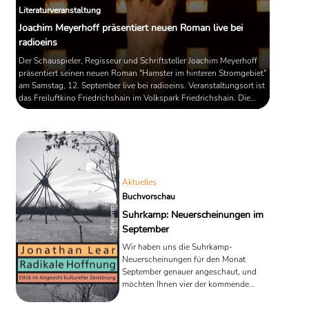
Literaturveranstaltung
Joachim Meyerhoff präsentiert neuen Roman live bei
radioeins
Der Schauspieler, Regisseur und Schriftsteller Joachim Meyerhoff
präsentiert seinen neuen Roman "Hamster im hinteren Stromgebiet"
am Samstag, 12. September live bei radioeins. Veranstaltungsort ist
das Freiluftkino Friedrichshain im Volkspark Friedrichshain. Die
Vorstellung beginnt um 15 Uhr.
Aktuelles
Buchvorschau
Suhrkamp: Neuerscheinungen im
September
Wir haben uns die Suhrkamp-
Neuerscheinungen für den Monat
September genauer angeschaut, und
möchten Ihnen vier der kommende
Bücher kurz vorstellen. Mit dabei: Der