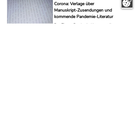
Corona: Verlage über
Manuskript-Zusendungen und
kommende Pandemie-Literatur
Das Thema Pandemie-Literatur treibt
seit einigen Wochen sein Unwesen im
literarischen Bereich. Viele Verlage
fürchteten recht früh, dass ihre
Lektoren-Tische mit Corona-
Manuskripten überfüllt sein werden.
Wie sieht es gegenwärtig aus? Was für
Geschichten kommen auf uns zu? Und
hat sich die Angst der Verlage
bestätigt?
Kinderbuch
Buchrezension – "Ein Baum für Tomti"
von Nina Blazon
Gestatten: Mein Name ist Tomti,
Baumgeist Tomti!
Eines Nachts wird Familie Lindemann
von einem lauten Poltern in der Küche
geweckt. Mäuse? Geister? Nicht doch!