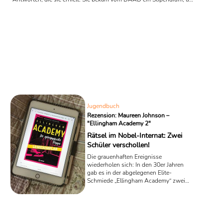
ihr Romanistik- und Germanistik-Studium in Bonn Anfang der 70er
Jahren fortzusetzen und eine Doktorarbeit über Montesquieu und
die orientalischen Frauen zu schreiben. Geschildert wird ihr
Lebenslauf an der Alma Mater in Bonn, ihre ...
Jugendbuch
Rezension: Maureen Johnson –
"Ellingham Academy 2"
Rätsel im Nobel-Internat: Zwei
Schüler verschollen!
Die grauenhaften Ereignisse
wiederholen sich: In den 30er Jahren
gab es in der abgelegenen Elite-
Schmiede „Ellingham Academy“ zwei
Todesfälle und eine Entführung, nun
gibt es wieder einen toten Schüler und
die Künstlerin Element Walker ist
plötzlich spurlos verschwunden. In dem
spannenden zweiten Teil der