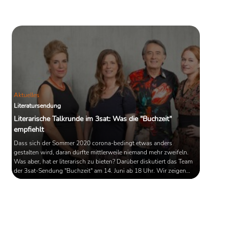
Nachthaus“, der autobiografisch
anmutende Roman, der das Leben der
Ich-Erzählerin in einem kleinen Bergdorf
bei Nowa Ruda (der deutsche Name
lautete „Neurode“) inmitten des
schlesischen Riesengebirges
beschreibt, gehört zu den ...
Aktuelles
Literatursendung
Literarische Talkrunde im 3sat: Was die "Buchzeit"
empfiehlt
Dass sich der Sommer 2020 corona-bedingt etwas anders
gestalten wird, daran dürfte mittlerweile niemand mehr zweifeln.
Was aber, hat er literarisch zu bieten? Darüber diskutiert das Team
der 3sat-Sendung "Buchzeit" am 14. Juni ab 18 Uhr. Wir zeigen
Ihnen, um welche Bücher es dabei gehen wird.