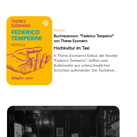
Roman
Buchrezension: "Federico Temperini"
von Theres Essmann
Hochkultur im Taxi
In Theres Essmanns Debüt, der Novelle
"Federico Temperini", treffen zwei
Außenseiter aus unterschiedlichen
Schichten aufeinander: Der Taxifahrer
Jürgen Krause und der mysteriöse, von
Dunkelheit umwobene Federico
Temperini. Was zwischen den beiden
Protagonisten im Laufe dieser
Geschichte entsteht, zeugt von der
verbindenden Kraft der Kunst.