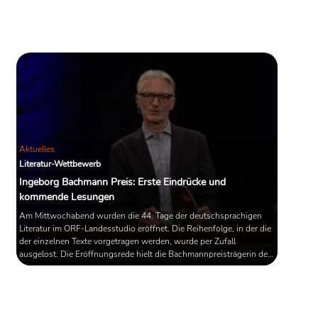
erste Roman des Dramatikers
Christoph Nußbaumeder "Die
Unverhofften"; die philosophische
Abhandlung "Radikale Hoffnung" von
Jonathan Lear; das Jahrhundert-Porträt
"Drei Nächte, drei Tage" von Marie-
Claire Blais und Friedrich Anis
Gedichtband "Die Raben von Ninive".
Aktuelles
Literatur-Wettbewerb
Ingeborg Bachmann Preis: Erste Eindrücke und
kommende Lesungen
Am Mittwochabend wurden die 44. Tage der deutschsprachigen
Literatur im ORF-Landesstudio eröffnet. Die Reihenfolge, in der die
der einzelnen Texte vorgetragen werden, wurde per Zufall
ausgelost. Die Eröffnungsrede hielt die Bachmannpreisträgerin des
Jahres 2016, Sharon Dodua Otoo. In ihrer Ansprache plädiert sie für
einen sensibleren Umgang mit Sprache.