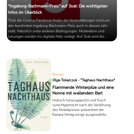
"Ingeborg-Bachmann-Preis" auf 3sat: Die wichtigsten
Infos im Überblick
Trotz der Corona-Pandemie finden die Veranstaltungen rund um
den berühmten Ingeborg-Bachmann-Preis auch in diesem Jahr
statt. Natürlich unter anderen Bedingungen. Moderation und
Lesungen werden ins digitale Netz verlegt. Auf 3sat wird die
Veranstaltung in voller Länge zu verfolgen sein. Sie wollen
mitdiskutieren? Hier finden Sie die wichtigsten Links und Infos zum
Preis.
Roman
Olga Tokarczuk - "Taghaus Nachthaus"
Flammende Winterpilze und eine
Nonne mit wallendem Bart
Hübsch herausgeputzt und frisch
zurechtgemacht nach der Verleihung
des Nobelpreises präsentiert der
Kampa-Verlag einige ausgewählte
Werke aus der Feder der polnischen
Schriftstellerin Olga Tokarczuk, um dem
neu erwachten Interesse der Leser
entgegen zu kommen. „Taghaus,