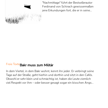
"Nachmittage" führt der Bestsellerautor
Ferdinand von Schirach gewissermaßen
jene Erkundungen fort, die er in seinem
letzten Prosa-Buch "Kaffee und
Zigaretten" begonnen hatte. Doch
während wir es 2019 mit Texten zu tun
hatten, die unmissverständlich aus dem
Leben des Autors erzählten, erscheinen
uns die Geschichten dieses Buches in
einem seltsamen Dunst, der Erlebtes
und Erdachtes nahezu
ununterscheidbar macht.
Freie Texte
Bakr muss zum Militär
In dem Viertel, in dem Bakr wohnt, kennt ihn jeder. Er verbringt seine
Tage auf der Straße, geht hierhin und dorthin und sitzt in den Cafés.
Obwohl er sehr klein und schmächtig ist, haben die Leute ziemlich
viel Respekt vor ihm – oder besser gesagt sogar ein bisschen Angst.
Wenn er wütend ist, ist nicht gut Kirschen essen mit ihm. Das
wissen alle seine Nachbarn und versuchen ihn nicht zu provozieren
und keinen Ärger mit ihm zu bekommen.