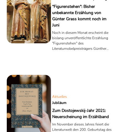
"Figurenstehen": Bisher
unbekannte Erzählung von
Günter Grass kommt noch im
Juni
Noch in diesem Monat erscheint die
bislang unveröffentlichte Erzählung
"Figurenstehen" des
Literaturnobelpreisträgers Günther
Grass. Ursprünglich war der Text als
ein Kapitel des autobiografischen
Werkes "Beim Häuten der Zwiebel"
konzipiert. Hilke Ohsoling, Grass'
langjähriger Mitarbeiterin, entdeckte die
Erzählung im Archiv.
Aktuelles
Jubiläum
Zum Dostojewskij-Jahr 2021:
Neuerscheinung im Erzählband
Im November dieses Jahres feiert die
Literaturwelt den 200. Geburtstag des