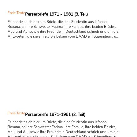
Freie Texte
Perserbriefe 1971 - 1981 (3. Teil)
Es handelt sich hier um Briefe, die eine Studentin aus Isfahan,
Roxana, an ihre Schwester Fatima, ihre Familie, ihre beiden Brüder,
Abu und Ali, sowie ihre Freunde in Deutschland schrieb und um die
Antworten, die sie erhielt. Sie bekam vom DAAD ein Stipendium, um
ihr Romanistik- und Germanistik-Studium in Bonn Anfang der 70er
Jahren fortzusetzen und eine Doktorarbeit über Montesquieu und
die orientalischen Frauen zu schreiben. Geschildert wird ihr
Lebenslauf an der Alma Mater in Bonn, ihre ...
Freie Texte
Perserbriefe 1971-1981 (2. Teil)
Es handelt sich hier um Briefe, die eine Studentin aus Isfahan,
Roxana, an ihre Schwester Fatima, ihre Familie, ihre beiden Brüder,
Abu und Ali, sowie ihre Freunde in Deutschland schrieb und um die
Antworten, die sie erhielt. Sie bekam vom DAAD ein Stipendium, um