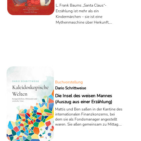
L. Frank Baums „Santa Claus“-
Erzählung ist mehr als ein
Kindermärchen – sie ist eine
Mythenmaschine über Herkunft,
Wandel und die Verantwortung des
Gebens.
Buchvorstellung
Dario Schrittweise
Die Insel des weisen Mannes
(Auszug aus einer Erzählung)
Mattis und Ben saßen in der Kantine des
internationalen Finanzkonzerns, bei
dem sie als Fondsmanager angestellt
waren. Sie aßen gemeinsam zu Mittag.
„Ich war vor einigen Wochen bei einem
Mann in den Bergen“, erzählte Ben mit
leuchtenden Augen. „Zu ihm kommen