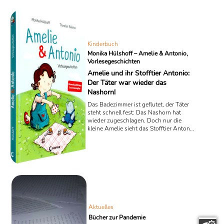
Jugendkrimi-Trilogie „Ellingham
Academy 2 – Die geheimnisvolle
Treppe“ von der amerikanischen Autorin
Maureen Johnson entdeckt die Schülerin
Stevie immer neue Rätsel und
Kinderbuch
Geheimnisse. Dabei ...
Monika Hülshoff – Amelie & Antonio,
Vorlesegeschichten
Amelie und ihr Stofftier Antonio:
Der Täter war wieder das
Nashorn!
Das Badezimmer ist geflutet, der Täter
steht schnell fest: Das Nashorn hat
wieder zugeschlagen. Doch nur die
kleine Amelie sieht das Stofftier Antonio
in Aktion, die Eltern hegen immer einen
anderen Verdacht! Um Tun oder
NichtTun geht es in den ulkigen
Vorlesegeschichten „Amelie & Antonio“
von Monika Hülshoff.
Aktuelles
Bücher zur Pandemie