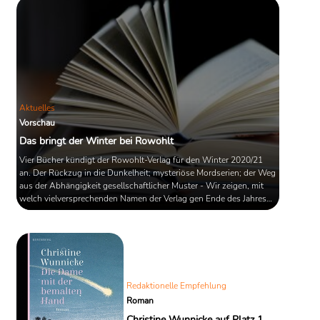
Aktuelles
Vorschau
Das bringt der Winter bei Rowohlt
Vier Bücher kündigt der Rowohlt-Verlag für den Winter 2020/21
an. Der Rückzug in die Dunkelheit; mysteriöse Mordserien; der Weg
aus der Abhängigkeit gesellschaftlicher Muster - Wir zeigen, mit
welch vielversprechenden Namen der Verlag gen Ende des Jahres
auftrumpft und welche Werke dahinterstecken.
Redaktionelle Empfehlung
Roman
Christine Wunnicke auf Platz 1