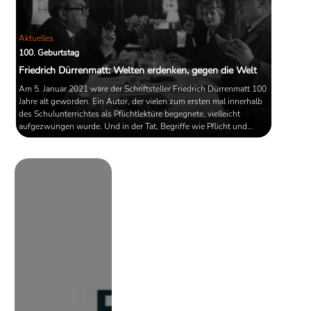
Aktuelles
100. Geburtstag
Friedrich Dürrenmatt: Welten erdenken, gegen die Welt
Am 5. Januar 2021 wäre der Schriftsteller Friedrich Dürrenmatt 100
Jahre alt geworden. Ein Autor, der vielen zum ersten mal innerhalb
des Schulunterrichtes als Pflichtlektüre begegnete, vielleicht
aufgezwungen wurde. Und in der Tat, Begriffe wie Pflicht und
Zwang lagen dem Autor Dürrenmatt nicht allzu fern.