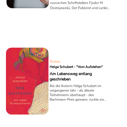
russischen Schriftstellers Fjodor M.
Dostojewskij. Der Publizist und Lyriker
Klaus Hugler legt bereits jetzt ein Buch
vor, welches sich auf interessante
Weise mit dem Weltschriftsteller
beschäftigt. "Ein Monat mit
Dostojewskij" liefert zu jedem Tag
eines Monats ein Zitat aus dem Werk
des russischen Schriftstellers. Dazu
werden weiterführende Fragen gestellt,
die auch im Werk Dostojewskijs
wiederholt aufgeworfen werden. ...
Roman
Helga Schubert - "Vom Aufstehen"
Am Lebensweg entlang
geschrieben
Als die Autorin Helga Schubert im
vergangenen Jahr - als älteste
Teilnehmerin überhaupt - den
Bachmann-Preis gewann, rückte sie
wieder stärker in die literarische
Öffentlichkeit. Vor kurzem erschien nun
ihr Erzählband "Vom Aufstehen", der 29
Texte versammelt, die sowohl
zeitgeschichtliche Themen, als auch
Familiengeschichten beleuchten.