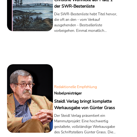
der SWR-Bestenliste
Die SWR-Bestenliste hebt Titel hervor,
die oft an den - vom Verkauf
ausgehenden - Bestsellerliste
vorbeigehen. Einmal monatlich
präsentiert die 30-köpfige Jury 10
lesenwerte Bücher. Ganz oben auf der
aktuellen Liste steht Christine
Wunnickes wunderbarer Roman "Die
Dame mit der bemalten Hand". Wir
schauen ins Buch.
Redaktionelle Empfehlung
Nobelpreisträger
Steidl Verlag bringt komplette
Werkausgabe von Günter Grass
Der Steidl Verlag präsentiert ein
Mammutprojekt: Eine hochwertig
gestaltete, vollständige Werkausgabe
des Schriftstellers Günter Grass. Die