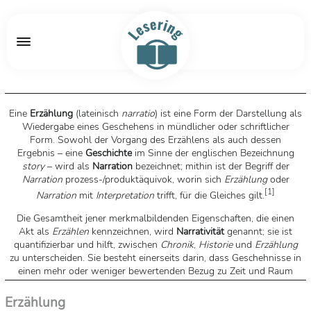
Eine
Erzählung
(
lateinisch
narratio
) ist eine Form der Darstellung als
Wiedergabe eines Geschehens in mündlicher oder schriftlicher
Form. Sowohl der Vorgang des Erzählens als auch dessen
Ergebnis – eine
Geschichte
im Sinne der englischen Bezeichnung
story
– wird als
Narration
bezeichnet; mithin ist der Begriff der
Narration
prozess-/produktäquivok, worin sich
Erzählung
oder
[
1
]
Narration
mit
Interpretation
trifft, für die Gleiches gilt.
Die Gesamtheit jener merkmalbildenden Eigenschaften, die einen
Akt als
Erzählen
kennzeichnen, wird
Narrativität
genannt; sie ist
quantifizierbar und hilft, zwischen
Chronik
,
Historie
und
Erzählung
zu unterscheiden. Sie besteht einerseits darin, dass Geschehnisse in
einen mehr oder weniger bewertenden Bezug zu Zeit und Raum
gesetzt werden oder diesen zeiträumlichen Rahmen überhaupt erst
erzeugen (Chronotopologisierung), und andererseits darin, dass im
Erzählung
Akt des Erzählens die Art und Weise des Erzählens sinnkonstitutiv