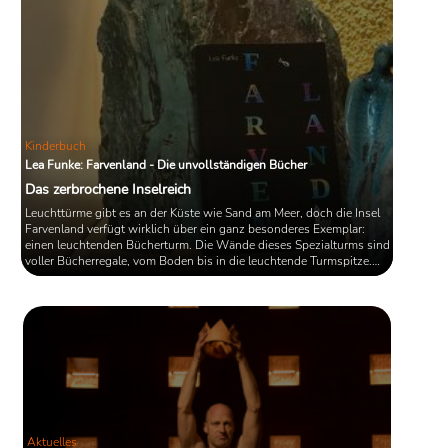
Kinderbuch
Lea Funke: Farvenland - Die unvollständigen Bücher
Das zerbrochene Inselreich
Leuchttürme gibt es an der Küste wie Sand am Meer, doch die Insel
Farvenland verfügt wirklich über ein ganz besonderes Exemplar:
einen leuchtenden Bücherturm. Die Wände dieses Spezialturms sind
voller Bücherregale, vom Boden bis in die leuchtende Turmspitze.
Aber die zwölfjährige Linn und ihre Freunde sind irritiert von diesen
Büchern, denn viele Seiten sind einfach nur komplett leer. Es ist
nicht das einzige Rätsel, dass die Kinder in Lea Funkes Fantasy-
Roman „Farvenland“ lösen wollen. Und auch ...
Aktuelles