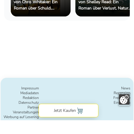
von Chris Whitaker: Ein
von Shelley Read: Ein
Roman über Schuld,
Roman über Verlust, Natur
Hoffnung und die
und die Kraft des
Menschen, die wir retten
Weitergehens
wollen
Impressum
News
Mediadaten
Rezension
Redaktion
Freie Texte
Datenschutz
Einreichen
Partner
Veranstaltungen
Werbung auf Lesering