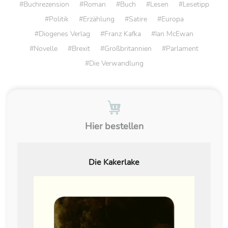
Buchrezension
Roman
Buch
Lesen
Lesetipp
Politik
Erzählung
Satire
Europa
Diogenes Verlag
Franz Kafka
Ian McEwan
Novelle
Brexit
Großbritannien
Parlament
Die Verwandlung
Hier bestellen
Die Kakerlake