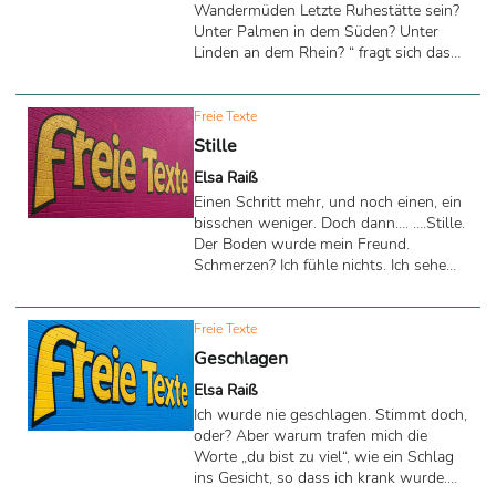
Wandermüden Letzte Ruhestätte sein?
Unter Palmen in dem Süden? Unter
Linden an dem Rhein? “ fragt sich das
Lyrische Ich in dem Gedicht „Wo?“ von
Heinrich Heine (1797– 1856). Dieser
Essay antwortet auf diese Frage:
Freie Texte
Stille
Elsa Raiß
Einen Schritt mehr, und noch einen, ein
bisschen weniger. Doch dann…. ….Stille.
Der Boden wurde mein Freund.
Schmerzen? Ich fühle nichts. Ich sehe
meine Liebsten, einen Garten voller
Blumen und eine Welt, die nicht meine
ist. Ich gehe und alles ist frei, so leicht.
Freie Texte
Ein Gesicht, so fröhlich und freundlich.
Geschlagen
Keine Worte, nur Zeichen. Ein Lächeln
Elsa Raiß
und die Aufforderung, mitzukommen.
Ich denke nicht, sondern bewege mich.
Ich wurde nie geschlagen. Stimmt doch,
Fast geschafft. Doch dann… …Stille. Ich
oder? Aber warum trafen mich die
frage, „wo bin ich“. Doch keine Antwort,
Worte „du bist zu viel“, wie ein Schlag
...
ins Gesicht, so dass ich krank wurde.