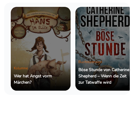
ihre nackten Zehen, warm von der
Sonne, golden im flimmernden Licht.
Und da standen sie, das Haupt erhoben
der Sonne entgegen, als ...
Buchrezension
Kolumne
Böse Stunde von Catherine
Wer hat Angst vorm
Shepherd – Wenn die Zeit
Märchen?
zur Tatwaffe wird