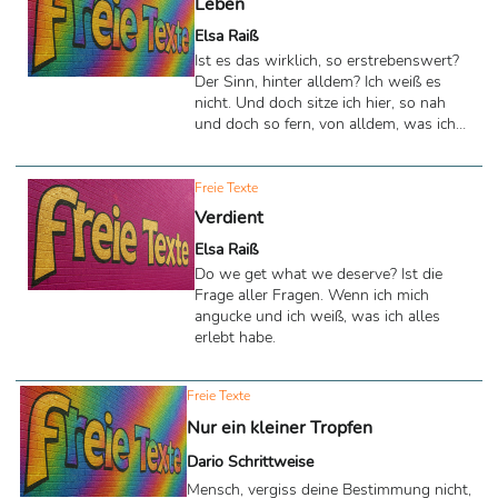
Leben
Gewinnen. In diesem Moment tue ich
Elsa Raiß
nichts außer verlieren. Doch ich sah ein
Licht, was in mir blitzt, wie ein Schlag
Ist es das wirklich, so erstrebenswert?
des Schicksals, welches mir sagt: „Geh
Der Sinn, hinter alldem? Ich weiß es
deinen Weg“. Und ich gehe und ich
nicht. Und doch sitze ich hier, so nah
renne, bis mir meine Füße vom Leib ...
und doch so fern, von alldem, was ich
habe gern. Ich bin noch jung, muss viel
erleben. Aber kann ich nicht einfach, so
führen, das Leben? Was ich immer
Freie Texte
wollte, die Freiheit, die Gestaltung
Verdient
meines Herzens. Doch was mache ich
Elsa Raiß
noch hier? Schmerzen, Trauer. Alles
überdenken. Und doch führt es zu
Do we get what we deserve? Ist die
nichts. Nur zu einem Mix. Aus
Frage aller Fragen. Wenn ich mich
Emotionen und Zielen, wie von vielen,
angucke und ich weiß, was ich alles
in einer Welt, wo man ...
erlebt habe.
Freie Texte
Nur ein kleiner Tropfen
Dario Schrittweise
Mensch, vergiss deine Bestimmung nicht,