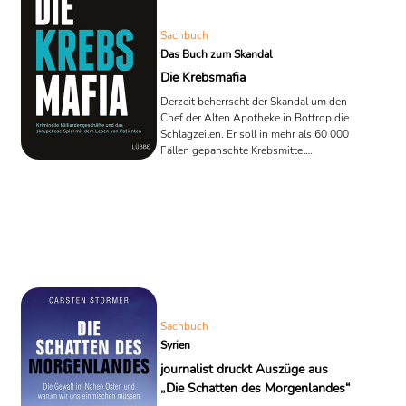
Sachbuch
Das Buch zum Skandal
Die Krebsmafia
Derzeit beherrscht der Skandal um den
Chef der Alten Apotheke in Bottrop die
Schlagzeilen. Er soll in mehr als 60 000
Fällen gepanschte Krebsmittel
hergestellt und verkauft haben.
Geschätzter Schaden für die
Krankenkassen 56 Millionen Euro.
Sachbuch
Syrien
journalist druckt Auszüge aus
„Die Schatten des Morgenlandes“