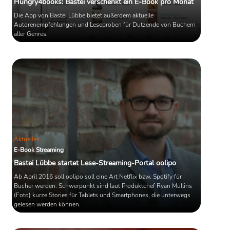
Hungry4books: Bastei verschenkt ein E-Book pro Monat
Die App von Bastei Lübbe bietet außerdem aktuelle
Autorenempfehlungen und Leseproben für Dutzende von Büchern
aller Genres.
Aktuelles
E-Book Streaming
Bastei Lübbe startet Lese-Streaming-Portal oolipo
Ab April 2016 soll oolipo soll eine Art Netflix bzw. Spotify für
Bücher werden. Schwerpunkt sind laut Produktchef Ryan Mullins
(Foto) kurze Stories für Tablets und Smartphones, die unterwegs
gelesen werden können.