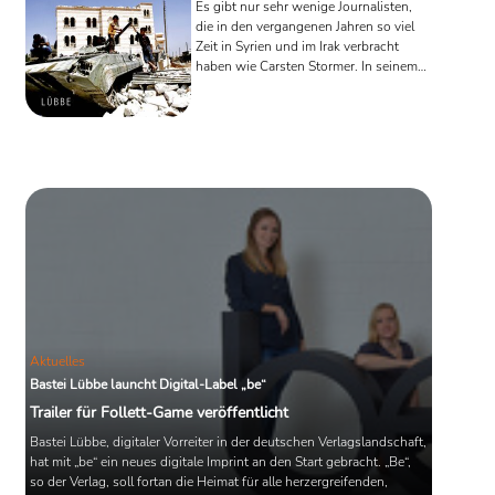
Es gibt nur sehr wenige Journalisten,
die in den vergangenen Jahren so viel
Zeit in Syrien und im Irak verbracht
haben wie Carsten Stormer. In seinem
Buch „Die Schatten des Morgenlandes“
zeichnet der Journalist ein
ungewöhnlich genaues und nahes Bild
der Lage im Nahen Osten.
Aktuelles
Bastei Lübbe launcht Digital-Label „be“
Trailer für Follett-Game veröffentlicht
Bastei Lübbe, digitaler Vorreiter in der deutschen Verlagslandschaft,
hat mit „be“ ein neues digitale Imprint an den Start gebracht. „Be“,
so der Verlag, soll fortan die Heimat für alle herzergreifenden,