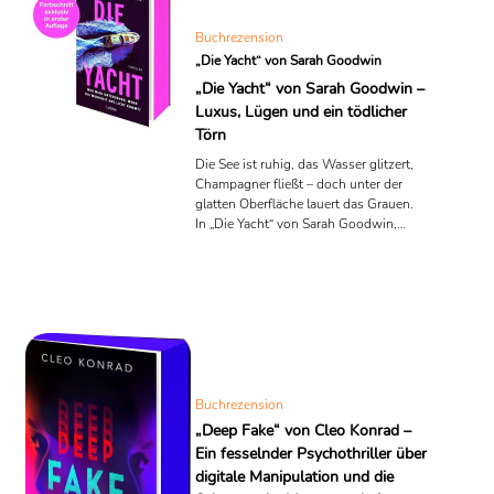
of Secrets“ erscheint weltweit im
September 2025, in deutscher
Buchrezension
Übersetzung bei Bastei Lübbe am 9. ...
„Die Yacht“ von Sarah Goodwin
„Die Yacht“ von Sarah Goodwin –
Luxus, Lügen und ein tödlicher
Törn
Die See ist ruhig, das Wasser glitzert,
Champagner fließt – doch unter der
glatten Oberfläche lauert das Grauen.
In „Die Yacht“ von Sarah Goodwin,
erschienen im März 2025 bei Bastei
Lübbe, wird eine exklusive
Silvesterparty zum Albtraum. Der
Thriller wirft nicht nur spannende
Fragen über Schuld, Überleben und
Vertrauen auf, sondern beleuchtet
auch, wie dünn die Fassade unserer
sozialen Rollen wirklich ist.
Buchrezension
„Deep Fake“ von Cleo Konrad –
Ein fesselnder Psychothriller über
digitale Manipulation und die