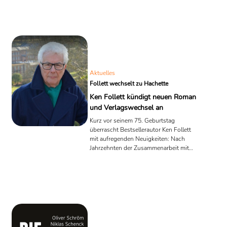
Aktuelles
Follett wechselt zu Hachette
Ken Follett kündigt neuen Roman
und Verlagswechsel an
Kurz vor seinem 75. Geburtstag
überrascht Bestsellerautor Ken Follett
mit aufregenden Neuigkeiten: Nach
Jahrzehnten der Zusammenarbeit mit
Penguin Random House in den USA
und Pan Macmillan im Vereinigten
Königreich hat Follett einen neuen
Vertrag mit der Hachette Book Group
und Hachette UK unterzeichnet. Sein
neuer, noch unbetitelter Roman soll
weltweit im Jahr 2025 erscheinen.