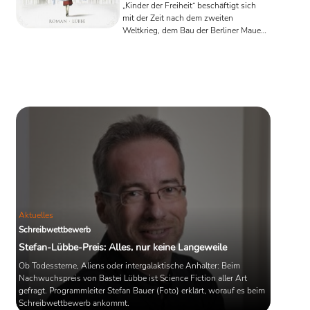
„Kinder der Freiheit“ beschäftigt sich
mit der Zeit nach dem zweiten
Weltkrieg, dem Bau der Berliner Mauer
und dem Kampf der Schwarzen um ihre
Bürgerrechte in Amerika und dem
anschwellenden Konflikt zwischen
USA und Sowjetunion. In gewohnter
Weise bringt Follett seinen Lesern
wichtige geschichtliche Ereignisse auf
spielerischer Art näher.
Aktuelles
Schreibwettbewerb
Stefan-Lübbe-Preis: Alles, nur keine Langeweile
Ob Todessterne, Aliens oder intergalaktische Anhalter: Beim
Nachwuchspreis von Bastei Lübbe ist Science Fiction aller Art
gefragt. Programmleiter Stefan Bauer (Foto) erklärt, worauf es beim
Schreibwettbewerb ankommt.