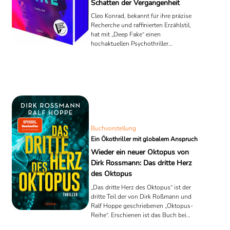
Schatten der Vergangenheit
Cleo Konrad, bekannt für ihre präzise
Recherche und raffinierten Erzählstil,
hat mit „Deep Fake“ einen
hochaktuellen Psychothriller
geschrieben, der in Zeiten von
Künstlicher Intelligenz und digitaler
Manipulation relevanter denn je ist. In
einer Welt, in der Wahrheit und Lüge
durch moderne Technologien
zunehmend verschwimmen, erzählt sie
die Geschichte einer Frau, die plötzlich
zum Opfer eines perfiden Online-
Komplotts wird.
Buchvorstellung
Ein Ökothriller mit globalem Anspruch
Wieder ein neuer Oktopus von
Dirk Rossmann: Das dritte Herz
des Oktopus
„Das dritte Herz des Oktopus“ ist der
dritte Teil der von Dirk Roßmann und
Ralf Hoppe geschriebenen „Oktopus-
Reihe“. Erschienen ist das Buch bei
Bastei Lübbe am 28.10.2024.