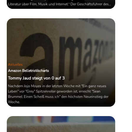
Literatur über Film, Musik und Internet.“ Der Geschäftsführer des
Bundesverbandes Interaktive Unterhaltungssoftware BIU pusht
den Dialog mit der Frankfurter Buchmesse. Sein Ziel ist es, beide
Branchen noch mehr miteinander zu vernetzen. „
Aktuelles
Amazon Belletristikcharts
Tommy Jaud steigt von 0 auf 3
Nachdem Jojo Moyes in der letzten Woche mit "Ein ganz neues
Leben" vor "Grey" Spitzenreiter geworden ist, erreicht "Sean
Brummel: Einen Scheiß muss ich" den höchsten Neueinstieg der
Woche.