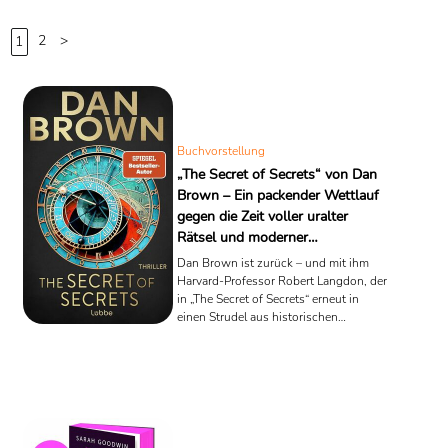
2
>
1
Buchvorstellung
„The Secret of Secrets“ von Dan
Brown – Ein packender Wettlauf
gegen die Zeit voller uralter
Rätsel und moderner
Wissenschaft
Dan Brown ist zurück – und mit ihm
Harvard-Professor Robert Langdon, der
in „The Secret of Secrets“ erneut in
einen Strudel aus historischen
Geheimnissen, verborgenen Symbolen
und tödlichen Intrigen gerät. Der
Bestseller-Autor, bekannt für Werke
wie „The Da Vinci Code“ und „Inferno“,
kombiniert auch in seinem neuesten
Thriller fundiertes historisches Wissen
mit rasantem Storytelling. „The Secret