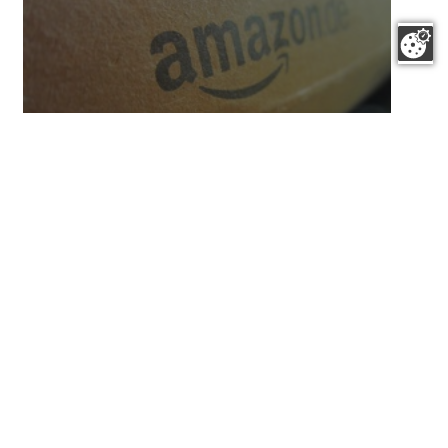
Aktuelles
Amazon.de Belletristik-Charts
Jojo Moyes schlägt E L James mit "Ein ganz neues Leben"
Romantik statt Erotik: Moyes startet von Null auf 1 in den
Belletristik-Charts bei Amazon. Friedrich Dürrenmatt ist gleich mit
zwei Titeln in den Top Ten - dem Lehrplan sei Dank.
Aktuelles