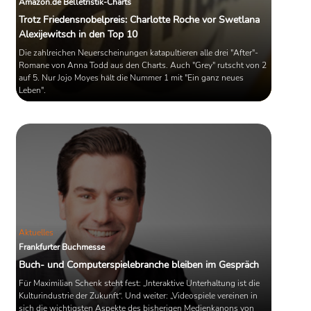
Amazon.de Belletristik-Charts
Trotz Friedensnobelpreis: Charlotte Roche vor Swetlana
Alexijewitsch in den Top 10
Die zahlreichen Neuerscheinungen katapultieren alle drei "After"-
Romane von Anna Todd aus den Charts. Auch "Grey" rutscht von 2
auf 5. Nur Jojo Moyes hält die Nummer 1 mit "Ein ganz neues
Leben".
Aktuelles
Frankfurter Buchmesse
Buch- und Computerspielebranche bleiben im Gespräch
Für Maximilian Schenk steht fest: „Interaktive Unterhaltung ist die
Kulturindustrie der Zukunft“. Und weiter: „Videospiele vereinen in
sich die wichtigsten Aspekte des bisherigen Medienkanons von