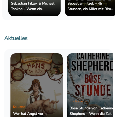
Sebastian Fitzek & Michael
Sebastian Fitzek – 45
Tsokos – Wenn ein
Stunden, ein Killer mit Ritual
Telefonzettel im Schädel
und zwei Ermittler, die ihre
liegt
eigenen Geister kennen
Aktuelles
Buchrezension
Kolumne
Böse Stunde von Catherine
Wer hat Angst vorm
Shepherd – Wenn die Zeit