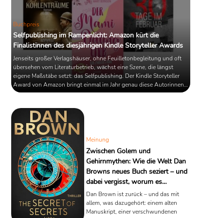
Buchpreis
Selfpublishing im Rampenlicht: Amazon kürt die
Finalistinnen des diesjährigen Kindle Storyteller Awards
Jenseits großer Verlagshäuser, ohne Feuilletonbegleitung und oft
übersehen vom Literaturbetrieb, wächst eine Szene, die längst
eigene Maßstäbe setzt: das Selfpublishing. Der Kindle Storyteller
Award von Amazon bringt einmal im Jahr genau diese Autorinnen
und Autoren ins öffentliche Blickfeld – mit Preisgeld, Reichweite
und Sichtbarkeit. Nun hat Amazon die drei Finalistinnen für den
Jahrgang 2025 bekannt gegeben.
Meinung
Zwischen Golem und
Gehirnmythen: Wie die Welt Dan
Browns neues Buch seziert – und
dabei vergisst, worum es
eigentlich geht
Dan Brown ist zurück – und das mit
allem, was dazugehört: einem alten
Manuskript, einer verschwundenen