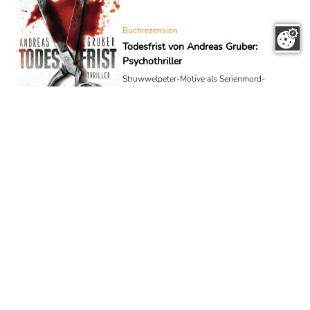
Buchrezension
Todesfrist von Andreas Gruber:
Psychothriller
Struwwelpeter-Motive als Serienmord-
Rätsel, 48-Stunden-Frist und ein
Ermittlerduo am Limit: Ein spannender
Thrillerauftakt um Nemez & Sneijder.
Buchrezension
Der neunte Arm des Oktopus
von Dirk Rossmann: Klima-
Thriller