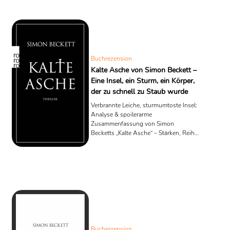
Weg in die USA, an ein forensisches
Trainingsgelände, das viele nur als
„Body Farm“ kennen. Was als
fachlicher Neustart gedacht ist, kippt
rasch in einen Fall, der Hunters Ruhe-
Experiment beendet: ein Leichnam, ...
Buchrezension
Kalte Asche von Simon Beckett –
Eine Insel, ein Sturm, ein Körper,
der zu schnell zu Staub wurde
Verbrannte Leiche, sturmumtoste Insel:
Analyse & spoilerarme
Zusammenfassung von Simon
Becketts „Kalte Asche“ – Stärken, Reihe
& Lese-Mehrwert.
Buchrezension