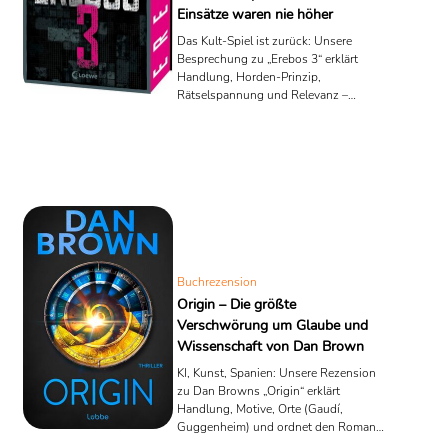
Einsätze waren nie höher
Das Kult-Spiel ist zurück: Unsere
Besprechung zu „Erebos 3“ erklärt
Handlung, Horden-Prinzip,
Rätselspannung und Relevanz –
faktenbasiert & packend.
Buchrezension
Origin – Die größte
Verschwörung um Glaube und
Wissenschaft von Dan Brown
KI, Kunst, Spanien: Unsere Rezension
zu Dan Browns „Origin“ erklärt
Handlung, Motive, Orte (Gaudí,
Guggenheim) und ordnet den Roman
faktenbasiert ein.