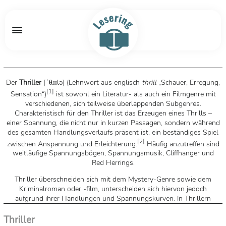
Der
Thriller
[
ˈθɹɪlə
] (Lehnwort aus englisch
thrill
„Schauer, Erregung,
[
1
]
Sensation“)
ist sowohl ein Literatur- als auch ein Filmgenre mit
verschiedenen, sich teilweise überlappenden Subgenres.
Charakteristisch für den Thriller ist das Erzeugen eines Thrills –
einer Spannung, die nicht nur in kurzen Passagen, sondern während
des gesamten Handlungsverlaufs präsent ist, ein beständiges Spiel
[
2
]
zwischen Anspannung und Erleichterung.
Häufig anzutreffen sind
weitläufige Spannungsbögen, Spannungsmusik, Cliffhanger und
Red Herrings.
Thriller überschneiden sich mit dem Mystery-Genre sowie dem
Kriminalroman oder -film, unterscheiden sich hiervon jedoch
aufgrund ihrer Handlungen und Spannungskurven. In Thrillern
muss sich der Held meist gegen moralische, seelische oder
physische Gewalteinwirkung durch seinen Gegenspieler behaupten,
Thriller