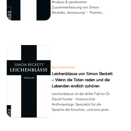
Analyse & spoilerarme
Zusammenfassung von Simon
Becketts „Verwesung“ – Themen,
Stärken, Reihenfolge & Lese-Mehrwert.
Buchrezension
Leichenblässe von Simon Beckett
– Wenn die Toten reden und die
Lebenden endlich zuhören
Leichenblässe ist der dritte Fall für Dr.
David Hunter – forensischer
Anthropologe, Spezialist für die
Sprache der Knochen, und eine jener
seltenen Thrillerfiguren, deren größte
Waffe nicht der Mut, sondern die
Sorgfalt ist. Nach den Ereignissen der
ersten beiden Bände führt Hunter sein