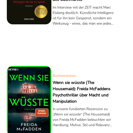
Im Interview mit der ZEIT macht Marc
Elsberg deutlich: Künstliche Intelligenz
ist für ihn kein Gespenst, sondern ein
Werkzeug – eines, das man wie jedes
andere beherrschen muss. Schreiben
und Plotten bleiben Handarbeit, die
Geschichte entsteht in seinem Kopf,
nicht im Prozessor. ChatGPT, Claude
oder Perplexity sind für ihn eher
„fleißige, aber unzuverlässige
Praktikanten“: schnell, hilfreich, aber
mit einer beunruhigenden Neigung zu
frei erfundenen Fakten. (hier der link
Buchrezension
zum Interview der ...
Wenn sie wüsste (The
Housemaid): Freida McFaddens
Psychothriller über Macht und
Manipulation
In unserer fundierten Rezension zu
„Wenn sie wüsste“ (The Housemaid)
von Freida McFadden beleuchten wir
Handlung, Motive, Stil und Relevanz
des Bestsellers