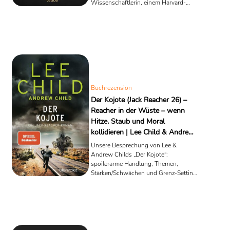
Wissenschaftlerin, einem Harvard-
Professor mit Vorliebe für Codes und
einer Prise Quantenspekulation,
gewürzt mit einem Schuss Esoterik.
The Secret of Secrets heißt sein
neuester Roman – oder, wie die Welt es
nennt, ein „weltanschaulicher Traktat in
Romanverkleidung“. Und ja, das ist
polemisch gemeint.
Buchrezension
Der Kojote (Jack Reacher 26) –
Reacher in der Wüste – wenn
Hitze, Staub und Moral
kollidieren | Lee Child & Andrew
Child
Unsere Besprechung von Lee &
Andrew Childs „Der Kojote“:
spoilerarme Handlung, Themen,
Stärken/Schwächen und Grenz-Setting
– Reacher in Bestform.