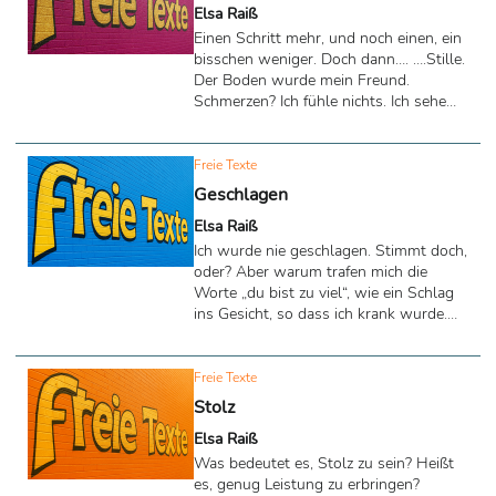
Elsa Raiß
Einen Schritt mehr, und noch einen, ein
bisschen weniger. Doch dann…. ….Stille.
Der Boden wurde mein Freund.
Schmerzen? Ich fühle nichts. Ich sehe
meine Liebsten, einen Garten voller
Blumen und eine Welt, die nicht meine
ist. Ich gehe und alles ist frei, so leicht.
Freie Texte
Ein Gesicht, so fröhlich und freundlich.
Geschlagen
Keine Worte, nur Zeichen. Ein Lächeln
Elsa Raiß
und die Aufforderung, mitzukommen.
Ich denke nicht, sondern bewege mich.
Ich wurde nie geschlagen. Stimmt doch,
Fast geschafft. Doch dann… …Stille. Ich
oder? Aber warum trafen mich die
frage, „wo bin ich“. Doch keine Antwort,
Worte „du bist zu viel“, wie ein Schlag
...
ins Gesicht, so dass ich krank wurde.
Warum stach es mich, wenn jemand
sagte „Du bist nichts“, wie ein Messer
im Herz, denn jetzt weiß ich nicht, wer
Freie Texte
ich bin. Ich wurde nie geschlagen, aber
Stolz
die Kugeln trafen, sodass nichts mehr
Elsa Raiß
übrig war, außer meine Narben. Auch
mein Körper, dem ging es nicht gut,
Was bedeutet es, Stolz zu sein? Heißt
doch wurde ich ja nie geschlagen, nur
es, genug Leistung zu erbringen?