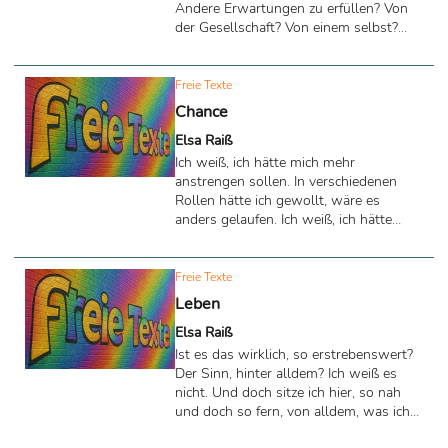
so lange fertig gemacht, bis ich nichts
Andere Erwartungen zu erfüllen? Von
sah außer ...
der Gesellschaft? Von einem selbst?
Was heißt es, Stolz zu sein? Heißt es,
über seine Grenzen zu gehen? Perfekt
zu sein? Alles richtig zu machen? Was
Freie Texte
heißt es überhaupt, Perfekt zu sein? Ich
Chance
weiß es nicht und auch nicht, was es
Elsa Raiß
heißt Stolz zu sein. Aber…. …ich weiß,
was es nicht heißt. Wir sind Menschen.
Ich weiß, ich hätte mich mehr
Wir machen Fehler. Und wir lernen. Wir
anstrengen sollen. In verschiedenen
sind nicht perfekt. Aber wir wollen es
Rollen hätte ich gewollt, wäre es
sein. Der ...
anders gelaufen. Ich weiß, ich hätte
mehr gekonnt, wäre mein Kopf nicht
zerbombt von Schuldgefühlen, Qualen,
Reue. Und ich weine und schreie. Denn
Freie Texte
„was wäre wenn“, wäre ich am
Leben
Gewinnen. In diesem Moment tue ich
Elsa Raiß
nichts außer verlieren. Doch ich sah ein
Licht, was in mir blitzt, wie ein Schlag
Ist es das wirklich, so erstrebenswert?
des Schicksals, welches mir sagt: „Geh
Der Sinn, hinter alldem? Ich weiß es
deinen Weg“. Und ich gehe und ich
nicht. Und doch sitze ich hier, so nah
renne, bis mir meine Füße vom Leib ...
und doch so fern, von alldem, was ich
habe gern. Ich bin noch jung, muss viel