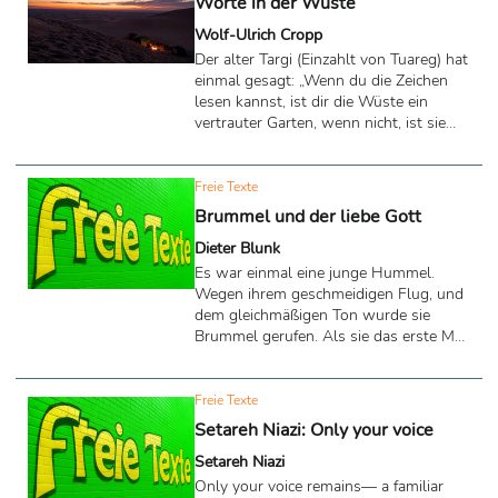
Worte in der Wüste
Wolf-Ulrich Cropp
Der alter Targi (Einzahlt von Tuareg) hat
einmal gesagt: „Wenn du die Zeichen
lesen kannst, ist dir die Wüste ein
vertrauter Garten, wenn nicht, ist sie
dein Grab. - Inschallah.“
Freie Texte
Brummel und der liebe Gott
Dieter Blunk
Es war einmal eine junge Hummel.
Wegen ihrem geschmeidigen Flug, und
dem gleichmäßigen Ton wurde sie
Brummel gerufen. Als sie das erste Mal
allein ausfliegen durfte, wirbelte sie
begeistert durch die Lüfte, und hatte
den Duft der Blütenpracht in sich
Freie Texte
aufgesogen.
Setareh Niazi: Only your voice
Setareh Niazi
Only your voice remains— a familiar