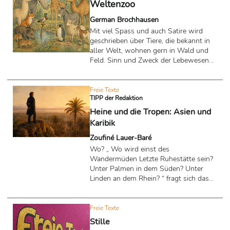
Weltenzoo
German Brochhausen
Mit viel Spass und auch Satire wird
geschrieben über Tiere, die bekannt in
aller Welt, wohnen gern in Wald und
Feld. Sinn und Zweck der Lebewesen
kann man in dem Auszug lesen.
Freie Texte
TIPP der Redaktion
Heine und die Tropen: Asien und
Karibik
Zoufiné Lauer-Baré
Wo? „ Wo wird einst des
Wandermüden Letzte Ruhestätte sein?
Unter Palmen in dem Süden? Unter
Linden an dem Rhein? “ fragt sich das
Lyrische Ich in dem Gedicht „Wo?“ von
Heinrich Heine (1797– 1856). Dieser
Essay antwortet auf diese Frage:
Freie Texte
Stille