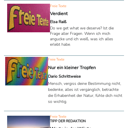
erleben. Aber kann ich nicht einfach, so
führen, das Leben? Was ich immer
Freie Texte
wollte, die Freiheit, die Gestaltung
Verdient
meines Herzens. Doch was mache ich
Elsa Raiß
noch hier? Schmerzen, Trauer. Alles
überdenken. Und doch führt es zu
Do we get what we deserve? Ist die
nichts. Nur zu einem Mix. Aus
Frage aller Fragen. Wenn ich mich
Emotionen und Zielen, wie von vielen,
angucke und ich weiß, was ich alles
in einer Welt, wo man ...
erlebt habe.
Freie Texte
Nur ein kleiner Tropfen
Dario Schrittweise
Mensch, vergiss deine Bestimmung nicht,
bedenke, alles ist vergänglich, betrachte
die Erhabenheit der Natur, fühle dich nicht
so wichtig.
Freie Texte
TIPP DER REDAKTION