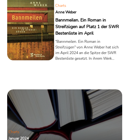
Charts
Anne Weber
Bannmeilen. Ein Roman in
Streifzügen auf Platz 1 der SWR
Bestenliste im April
"Bannmeilen. Ein Roman in
Streifzügen" von Anne Weber hat sich
im April 2024 an die Spitze der SWR
Bestenliste gesetzt. In ihrem Werk
entfaltet Weber die Erzählung einer
komplexen Gesellschaft in Paris, wo
der Périphérique die Stadt von den
Vorstädten trennt.
Charts
Januar 2024