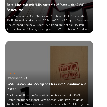
Barbi Marković mit "Minihorror" auf Platz 1 der SWR-
Bestenliste
Barbi Marković´s Buch "Minihorror" steht auf Platz 1 der ersten
SWR-Bestenliste des Jahres 2024. Auf Platz 2 folgt Jan Wagners
Gedichtband "Steine & Erden". Auf Rang drei hat die Jury Paul
Austers Roman "Baumgartner" gewählt. Was steht drin? Und wer
hat es außerdem auf die Liste geschafft?
Charts
Dezember 2023
SWR Bestenliste: Wolfgang Haas mit "Eigentum" auf
Platz 1
Der Roman "Eigentum" von Wolfgang Haas führt die SWR
Bestenliste für den Monat Dezember an. Auf Platz 2 folgt Jan
Kuhlbrodt mit "Krüppelpassion - oder vom Gehen". Platz 3 geht an