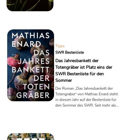
Zweiten Weltkriegs - bis 1974 - eine
strategisch bedeutungslose Insel im
Pazifik verteidigt hat. Das Buch zeigt die
Metamorphose eines Fanatikers. In
größter Abgeschiedenheit fragt Herzog
nach dem Sinn und Unsinn der
menschlichen Existenz.
Tipps
SWR Bestenliste
Das Jahresbankett der
Totengräber ist Platz eins der
SWR Bestenliste für den
Sommer
Der Roman „Das Jahresbankett der
Totengräber“ von Mathias Enard steht
in diesem Jahr auf der Bestenliste für
den Sommer des SWR. Seit mehr als
40 Jahren empfiehlt die SWR
Bestenliste jeden Monat zehn
lesenswerte Bücher. Die Liste wird
dabei nicht nach Verkaufszahlen
sondern von einer unabhängigen Jury
aus 30 namhaften Literaturkritiker