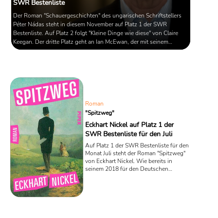
SWR Bestenliste
Der Roman "Schauergeschichten" des ungarischen Schriftstellers
Péter Nádas steht in diesem November auf Platz 1 der SWR
Bestenliste. Auf Platz 2 folgt "Kleine Dinge wie diese" von Claire
Keegan. Der dritte Platz geht an Ian McEwan, der mit seinem
umfangreichen Roman "Lektionen" punkten kann.
Roman
"Spitzweg"
Eckhart Nickel auf Platz 1 der
SWR Bestenliste für den Juli
Auf Platz 1 der SWR Bestenliste für den
Monat Juli steht der Roman "Spitzweg"
von Eckhart Nickel. Wie bereits in
seinem 2018 für den Deutschen
Buchpreis nominierten Roman
"Hysterie", führt uns Nickel auch hier die
Geschichte einer Obsession vor Augen.
Ein der Kunst zunächst recht
desinteressiert gegenüberstehender Ich-
Erzähler, der zunehmend empfänglicher