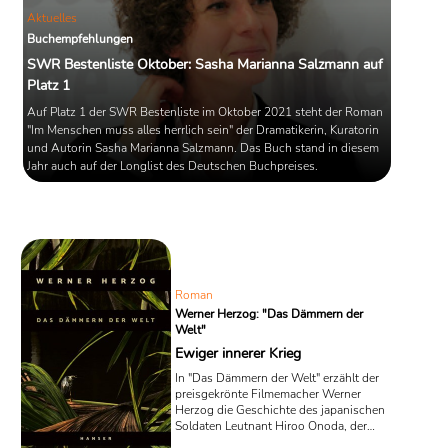
Aktuelles
Buchempfehlungen
SWR Bestenliste Oktober: Sasha Marianna Salzmann auf
Platz 1
Auf Platz 1 der SWR Bestenliste im Oktober 2021 steht der Roman
"Im Menschen muss alles herrlich sein" der Dramatikerin, Kuratorin
und Autorin Sasha Marianna Salzmann. Das Buch stand in diesem
Jahr auch auf der Longlist des Deutschen Buchpreises.
Roman
Werner Herzog: "Das Dämmern der
Welt"
Ewiger innerer Krieg
In "Das Dämmern der Welt" erzählt der
preisgekrönte Filmemacher Werner
Herzog die Geschichte des japanischen
Soldaten Leutnant Hiroo Onoda, der
noch Jahrzehnte nach dem Ende des