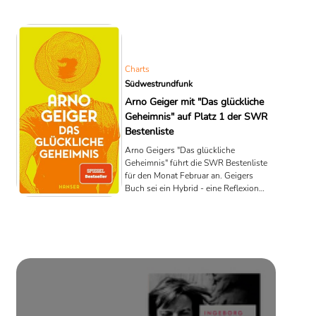
ungewöhnliche wie anrührende
Autobiografie.
Charts
Südwestrundfunk
Arno Geiger mit "Das glückliche
Geheimnis" auf Platz 1 der SWR
Bestenliste
Arno Geigers "Das glückliche
Geheimnis" führt die SWR Bestenliste
für den Monat Februar an. Geigers
Buch sei ein Hybrid - eine Reflexion
über das Wesen des Sammlers, ein
autobiografischer Bericht und zugleich
auch ein Text, der seine Poetik
offenlegt, heißt es in der Begründung
der Jury.