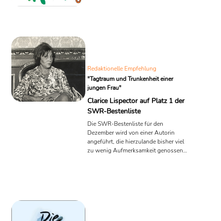
vom hellen und dunklen Zauber der
kleinen und großen Lebensmomente.
Ein radikales und ergreifendes Buch.
Redaktionelle Empfehlung
"Tagtraum und Trunkenheit einer
jungen Frau"
Clarice Lispector auf Platz 1 der
SWR-Bestenliste
Die SWR-Bestenliste für den
Dezember wird von einer Autorin
angeführt, die hierzulande bisher viel
zu wenig Aufmerksamkeit genossen
hat: Clarice Lispector. Der Erzählband
mit dem Titel „Tagtraum und
Trunkenheit einer jungen Frau“ erzählt
von der Tiefe alltäglicher Ereignisse.