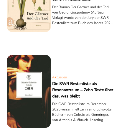
Der Roman Der Gärtner und der Tod
von Georgi Gospodinov (Aufbau
Verlag) wurde von der Jury der SWR
Bestenliste zum Buch des Jahres 2025
gewählt. Lesering analysiert, warum
dieser leise, poetische Roman über
Tod, Abschied und Erinnerung so
außergewöhnlich ist.
Aktuelles
Die SWR Bestenliste als
Resonanzraum – Zehn Texte über
das, was bleibt
Die SWR Bestenliste im Dezember
2025 versammelt zehn eindrucksvolle
Bücher – von Colette bis Gomringer,
von Alter bis Aufbruch. Lesering
analysiert die Themen, Töne und
Übergänge einer Liste, die das