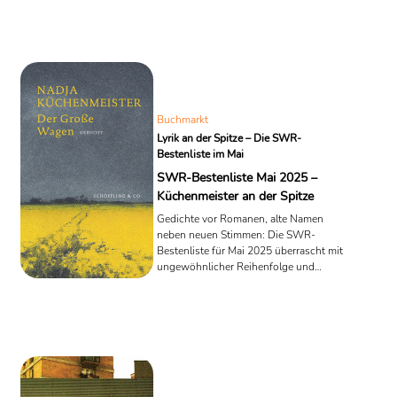
Vergängliche sichtbar macht.
Buchmarkt
Lyrik an der Spitze – Die SWR-
Bestenliste im Mai
SWR-Bestenliste Mai 2025 –
Küchenmeister an der Spitze
Gedichte vor Romanen, alte Namen
neben neuen Stimmen: Die SWR-
Bestenliste für Mai 2025 überrascht mit
ungewöhnlicher Reihenfolge und
dichter literarischer Vielfalt. Nadja
Küchenmeister führt das Feld an –
dicht gefolgt von Antje Rávik Strubel
und Jonathan Lethem.