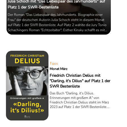
Julia Schoch mit "Das Liebespaar des Jahrhunderts" auf
Platz 1 der SWR-Bestenliste
Der Roman "Das Liebespaar des Jahrhunderts. Biographie einer
Frau" der deutschen Autorin Julia Schoch steht in diesem Monat
auf Platz 1 der SWR Bestenliste. Auf Platz 2 wählte die Jury Tonio
Schachingers Roman "Echtzeitalter"; Esther Kinsky schafft es mit
"Weiter Sehen" auf Platz 3.
Tipps
Monat März
Friedrich Christian Delius mit
"Darling, it's Dilius" auf Platz 1 der
SWR Bestenliste
Das Buch "Darling, it's Dilius.
Erinnerungen mit großem A" von
Friedrich Christian Delius steht im März
2023 auf Platz 1 der SWR Bestenliste.
Mal abschweifend melancholisch, mal
präzise analytisch liefert Delius, der im
Februar 2o23 achtzig Jahr alt geworden
wäre, mit diesem Buch eine ebenso