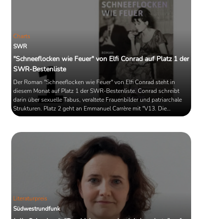
Charts
SWR
"Schneeflocken wie Feuer" von Elfi Conrad auf Platz 1 der
SWR-Bestenliste
Der Roman "Schneeflocken wie Feuer" von Elfi Conrad steht in
diesem Monat auf Platz 1 der SWR-Bestenliste. Conrad schreibt
darin über sexuelle Tabus, veraltete Frauenbilder und patriarchale
Strukturen. Platz 2 geht an Emmanuel Carrère mit "V13. Die
Terroranschläge in Paris". Als Dritte reiht sich Sylvie Schenk mit
"Maman" in die Liste.
Literaturpreis
Südwestrundfunk