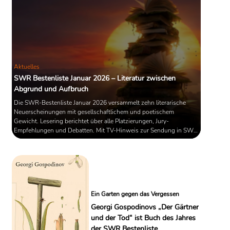
Aktuelles
SWR Bestenliste Januar 2026 – Literatur zwischen
Abgrund und Aufbruch
Die SWR-Bestenliste Januar 2026 versammelt zehn literarische
Neuerscheinungen mit gesellschaftlichem und poetischem
Gewicht. Lesering berichtet über alle Platzierungen, Jury-
Empfehlungen und Debatten. Mit TV-Hinweis zur Sendung in SWR
Kultur.
Ein Garten gegen das Vergessen
Georgi Gospodinovs „Der Gärtner
und der Tod“ ist Buch des Jahres
der SWR Bestenliste