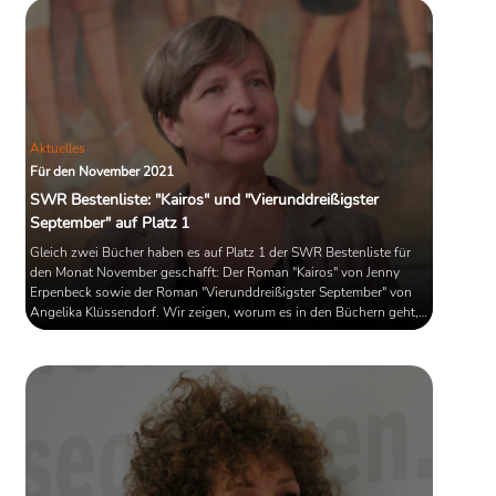
Matthew Sweeneys "Der Schatten der
Eule".
Aktuelles
Für den November 2021
SWR Bestenliste: "Kairos" und "Vierunddreißigster
September" auf Platz 1
Gleich zwei Bücher haben es auf Platz 1 der SWR Bestenliste für
den Monat November geschafft: Der Roman "Kairos" von Jenny
Erpenbeck sowie der Roman "Vierunddreißigster September" von
Angelika Klüssendorf. Wir zeigen, worum es in den Büchern geht,
und welche Titel es noch auf die November-Liste geschafft haben.