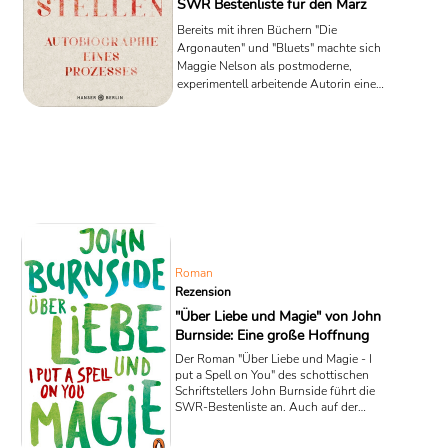
SWR Bestenliste für den März
Bereits mit ihren Büchern "Die
Argonauten" und "Bluets" machte sich
Maggie Nelson als postmoderne,
experimentell arbeitende Autorin einen
Namen. Ihr neuer Roman trägt den Titel
"Die roten Stellen" und führt die SWR-
Bestenliste für den Monat März an.
Roman
Rezension
"Über Liebe und Magie" von John
Burnside: Eine große Hoffnung
Der Roman "Über Liebe und Magie - I
put a Spell on You" des schottischen
Schriftstellers John Burnside führt die
SWR-Bestenliste an. Auch auf der
Spiegel-Bestsellerliste ist das Buch zu
verorten. Zu Recht! Burnside erzählt