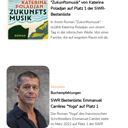
"Zukunftsmusik" von Katerina
Poladjan auf Platz 1 der SWR-
Bestenliste
In ihrem Roman "Zukunftsmusik"
erzählt Katerina Poladjan von einem
Tag in der sibirischen Weite. Von einer
Familie, die auf engstem Raum mit der
Absurdität des Daseins konfrontiert ist
und deren lange Stunden von einer
einfachen wie quälenden Frage
begleitet werden: Was tun? Das Buch
begeisterte die 30-köpfige Jury der
SWR-Bestenliste besonders und steht
somit an der Spitze der renommierten
Liste für den April. Platz 2 geht an
Esther Kinsky´s "Rombo". Auf Platz 3
Aktuelles
folgt das Buch "Die Nächte der ...
Buchempfehlungen
SWR Bestenliste: Emmanuel
Carrères "Yoga" auf Platz 1
Der Roman "Yoga" des französischen
Schriftstellers Emmanuel Carrère steht
im März 2022 auf Platz 1 der SWR