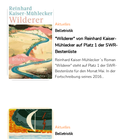
wird fürs Erhabene, Unsagbare und
überbordend Schöne... Ein Exzentriker,
der sich der analogen Zeichnung
verschrieben hat... Eine talentierte ...
Aktuelles
Belletristik
"Wilderer" von Reinhard Kaiser-
Mühlecker auf Platz 1 der SWR-
Bestenliste
Reinhard Kaiser-Mühlecker´s Roman
"Wilderer" steht auf Platz 1 der SWR-
Bestenliste für den Monat Mai. In der
Fortschreibung seines 2016
erschienen Buches "Fremde Seele,
dunkler Wald" erzählt der Autor von
dem jungen Bauern Jakob, dessen
Leben und Hof von der plötzlich im
Dorf auftauchenden Künstlerin Katja
grundlegend verändert wird. Alles auf
Bio umzustellen ändert allerdings
nichts daran, dass der tiefsitzende
Groll in Jacob stumm weiterwächst
Aktuelles
und gedeiht. "Wilderer" ist ein Roman,
Belletristik
der die ...