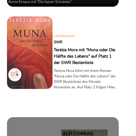
Annie Ernaux mit "Die leeren Schränke".
Literaturpreis
SWR
Terézia Mora mit "Muna oder Die
Hälfte des Lebens" auf Platz 1
der SWR Bestenliste
Terézia Mora führt mit ihrem Roman
"Muna oder Die Hälfre des Lebens" die
SWR Bestenliste des Monats
November an. Auf Platz 2 folgen Hilary
Mantel mit "Sprechen lernen" und
Marion Poschmann mit "Chor der
Erinnyen".