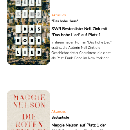
bestimmt. Platz 2 der SWR Bestenliste
Juli und August teilen sich mit gleicher
Punktezahl die Romane "Sonia meldet
Aktuelles
sich" von Lavinia Braniste sowie "Das
"Das hohe Haus"
Land der ...
SWR Bestenliste: Nell Zink mit
"Das hohe Lied" auf Platz 1
In ihrem neuen Roman "Das hohe Lied"
erzählt die Autorin Nell Zink die
Geschichte dreier Charaktere, die einst
als Post-Punk-Band im New York der
90er Jahre groß rauskommen wollten.
Mehrere Katastrophen erschüttern
ihren Traum: Die Liebe, 9/11, Trump.
Das Buch steht in diesem Monat auf
Platz 1 der SWR Bestenliste. Wir
schauen rein.
Aktuelles
Bestenliste
Maggie Nelson auf Platz 1 der