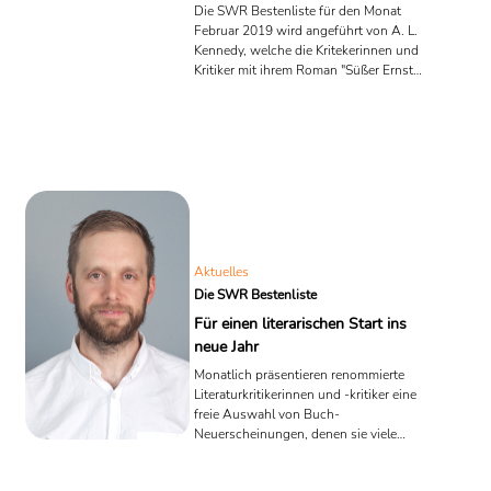
Die SWR Bestenliste für den Monat
Februar 2019 wird angeführt von A. L.
Kennedy, welche die Kritekerinnen und
Kritiker mit ihrem Roman "Süßer Ernst"
überzeugen konnte. Auf Platz 2 und 3
folgen Michel Houellebecq und Kenah
Cusanit.
Aktuelles
Die SWR Bestenliste
Für einen literarischen Start ins
neue Jahr
Monatlich präsentieren renommierte
Literaturkritikerinnen und -kritiker eine
freie Auswahl von Buch-
Neuerscheinungen, denen sie viele
Leserinnen und Leser wünschen. Hier
die Liste für den Januar 2019.