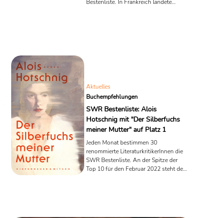
Bestenliste. In Frankreich landete
Carrère mit seinem sehr persönlichen
Werk nicht nur einen Bestseller,
sondern löste zugleich auch einen
Skandal aus. Platz 2 geht an Inger
Christensens Werksammlung "Sich
selber sehen möchte Die Welt". Michell
Houellebecqs Roman "Vernichten", der
im vergangenen Monat auf Platz 10
landete, belegt nun den dritten ...
Aktuelles
Buchempfehlungen
SWR Bestenliste: Alois
Hotschnig mit "Der Silberfuchs
meiner Mutter" auf Platz 1
Jeden Monat bestimmen 30
renommierte LiteraturkritikerInnen die
SWR Bestenliste. An der Spitze der
Top 10 für den Februar 2022 steht der
Roman "Der Silberfuchs meiner Mutter"
des österreichischen Schriftstellers
Alois Hotschnig. Monika Helfers
"Löwenherz" wurde von den Juroren
auf Platz 2 gewählt, gefolgt von