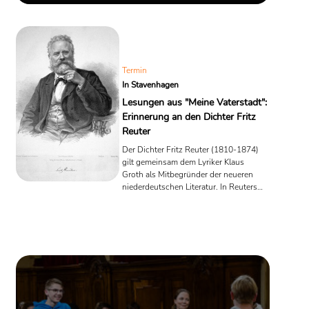
AutorInnengespräche auf dem "Blaue Sofa" erleben kann.
Termin
In Stavenhagen
Lesungen aus "Meine Vaterstadt":
Erinnerung an den Dichter Fritz
Reuter
Der Dichter Fritz Reuter (1810-1874)
gilt gemeinsam dem Lyriker Klaus
Groth als Mitbegründer der neueren
niederdeutschen Literatur. In Reuters
Geburtsstadt Stavenhagen
(Mecklenburgische Seenplatte) soll in
Kürze auf besondere Weise an die
Kindheit des wohl berühmtesten
Plattdeutsch-Dichters erinnert werden.
Dazu lesen Politiker aus dem Buch
"Meine Vaterstadt Stavenhagen" lesen.