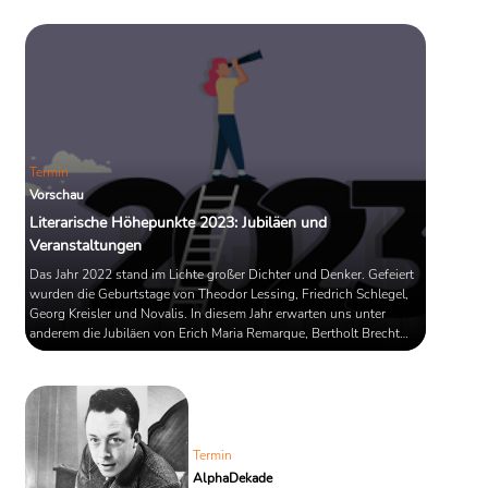
Termin
Vorschau
Literarische Höhepunkte 2023: Jubiläen und
Veranstaltungen
Das Jahr 2022 stand im Lichte großer Dichter und Denker. Gefeiert
wurden die Geburtstage von Theodor Lessing, Friedrich Schlegel,
Georg Kreisler und Novalis. In diesem Jahr erwarten uns unter
anderem die Jubiläen von Erich Maria Remarque, Bertholt Brecht
und Blaise Pascal. Hinzu kommen Literaturveranstaltungen wie die
Leipziger Buchmesse, die in diesem Jahr als Präsenzveranstaltung
zurückkehrt. Ein Überblick.
Termin
AlphaDekade