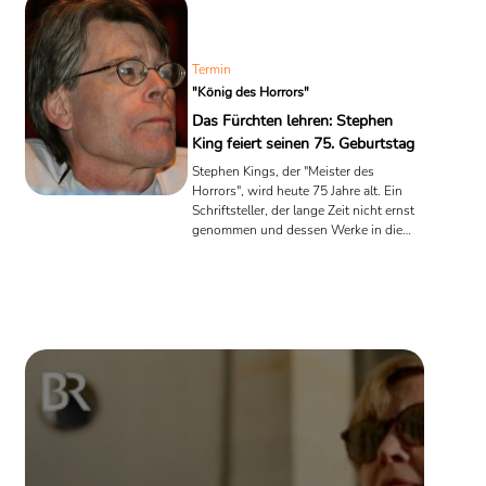
Termin
"König des Horrors"
Das Fürchten lehren: Stephen
King feiert seinen 75. Geburtstag
Stephen Kings, der "Meister des
Horrors", wird heute 75 Jahre alt. Ein
Schriftsteller, der lange Zeit nicht ernst
genommen und dessen Werke in die
Kolportage-Ecke gestellt wurde. Die
Verweise und Anspielungen in den
Geschichten seien allzu flach, zu direkt,
zu banal, hieß es oft. Das mag sein.
Kings Meisterschaft aber besteht darin,
unter dieser Oberfläche Dinge in
Bewegung zu setzen, die uns alle
angehen und kaum mehr loslassen...