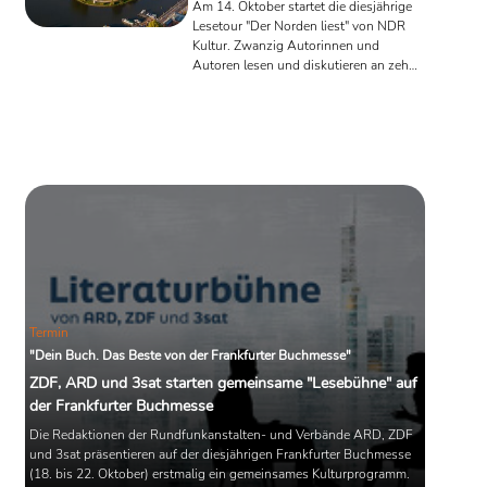
Am 14. Oktober startet die diesjährige
Lesetour "Der Norden liest" von NDR
Kultur. Zwanzig Autorinnen und
Autoren lesen und diskutieren an zehn
Abenden in ganz Norddeutschland. Mit
dabei sind unter anderem Florian Illies,
Julia Schoch, Ulrike Draesner sowie die
beiden Deutschen-Buchpreis-
Anwärterinnen Anne Rabe und
Angelika Klüssendorf.
Termin
"Dein Buch. Das Beste von der Frankfurter Buchmesse"
ZDF, ARD und 3sat starten gemeinsame "Lesebühne" auf
der Frankfurter Buchmesse
Die Redaktionen der Rundfunkanstalten- und Verbände ARD, ZDF
und 3sat präsentieren auf der diesjährigen Frankfurter Buchmesse
(18. bis 22. Oktober) erstmalig ein gemeinsames Kulturprogramm.