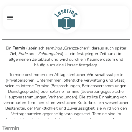
Ein
Termin
(
lateinisch
terminus
„Grenzzeichen“; daraus auch später
Ziel,
Ende
oder
Zahlungsfrist
) ist ein festgelegter Zeitpunkt im
allgemeinen Zeitablauf und wird durch ein Kalenderdatum und
häufig auch eine Uhrzeit festgelegt.
Termine bestimmen den Alltag sämtlicher Wirtschaftssubjekte
(Privatpersonen, Unternehmen, öffentliche Verwaltung und Staat),
seien es interne Termine (Besprechungen, Betriebsversammlungen,
Dienstgespräche) oder externe Termine (Bewerbungsgespräche,
Hauptversammlungen, Verhandlungen). Die strikte Einhaltung von
vereinbarten Terminen ist im westlichen Kulturkreis ein wesentlicher
Bestandteil der Pünktlichkeit und Zuverlässigkeit, sie wird von den
Vertragsparteien gegenseitig vorausgesetzt. Termine sind im
Privatrecht ein bestimmter Zeitpunkt, an dem etwas geschehen soll
oder eine Rechtswirkung von selbst eintritt oder im Prozessrecht
Termin
ein im Voraus durch das Gericht genau bestimmter Zeitpunkt für