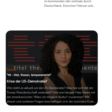
im kommenden Jahr erstmals durch
Deutschland. Zwischen Februar und
April besucht die Bücherschau zwölf
Buchhandlungen in zwölf Städten,
spricht mit unterschiedlichen
AutorInnen über diverse Themen und
feiert den stationären Buchhandel als
einen Raum der Vielfalt und des
kulturellen Austausches.
Termin
"ttt - titel, thesen, temperamente"
Krise der US-Demokratie?
Wie steht es aktuell um die US-Demokratie? Was hat sich mit der
Trump-Präsidentschaft verändert? Und wie hängen Fake News mit
der amerikanischen "Alles-ist-möglich-Kultur" zusammen? Mit
diesen und weiteren Fragen beschäftigen sich der Journalist Evan
Osnos ("Mein wütendes Land") und die Finanzexpertin Sandra
Navidi ("Die DNA der USA") in ihren aktuellen Büchern. "ttt - titel,