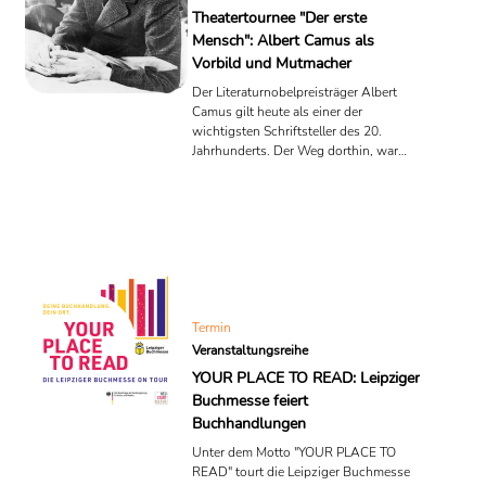
Theatertournee "Der erste
Mensch": Albert Camus als
Vorbild und Mutmacher
Der Literaturnobelpreisträger Albert
Camus gilt heute als einer der
wichtigsten Schriftsteller des 20.
Jahrhunderts. Der Weg dorthin, war
weder einfach noch vorgezeichnet.
Camus wuchs in einer armen Familie
auf, von Erwachsenen umgeben, die
allesamt Analphabeten waren. Ein
Lehrer erkannte das Talent des Jungen,
und förderte ihn bedingungslos. Die
Theatertournee "Der erste Mensch"
erzählt diese unglaubliche Geschichte
im Schauspielhaus Bochum. Dabei
Termin
wird das Publikum auch für das Thema
Veranstaltungsreihe
...
YOUR PLACE TO READ: Leipziger
Buchmesse feiert
Buchhandlungen
Unter dem Motto "YOUR PLACE TO
READ" tourt die Leipziger Buchmesse