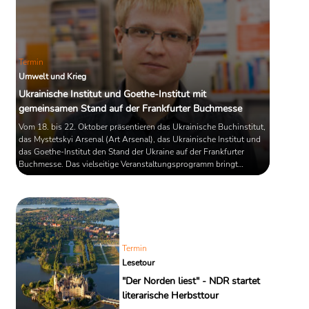
Termin
Umwelt und Krieg
Ukrainische Institut und Goethe-Institut mit
gemeinsamen Stand auf der Frankfurter Buchmesse
Vom 18. bis 22. Oktober präsentieren das Ukrainische Buchinstitut,
das Mystetskyi Arsenal (Art Arsenal), das Ukrainische Institut und
das Goethe-Institut den Stand der Ukraine auf der Frankfurter
Buchmesse. Das vielseitige Veranstaltungsprogramm bringt
renommierte ukrainische Autor*innen, Übersetzer*innen und
Intellektuelle wie Andrej Kurkow, Oksana Sabuschko, Sevgil
Musayeva und Volodymyr Yermolenko zusammen. Im Mittelpunkt
vieler Diskussionen steht das Thema „Umwelt und ...
Termin
Lesetour
"Der Norden liest" - NDR startet
literarische Herbsttour