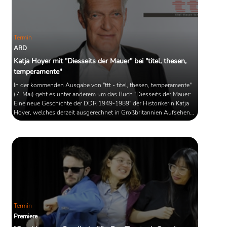
Termin
ARD
Katja Hoyer mit "Diesseits der Mauer" bei "titel, thesen,
temperamente"
In der kommenden Ausgabe von "ttt - titel, thesen, temperamente"
(7. Mai) geht es unter anderem um das Buch "Diesseits der Mauer:
Eine neue Geschichte der DDR 1949-1989" der Historikerin Katja
Hoyer, welches derzeit ausgerechnet in Großbritannien Aufsehen
erregt. Außerdem geht es um die Präsidentschafts- und
Parlamentswahl in der Türkei.
Termin
Premiere