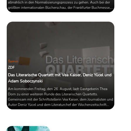
allmählich in den Normalisierungsprozess zu gehen. Auch bei der
größten internationalen Bücherschau, der Frankfurter Buchmesse,
stehen die Zeichen auf Rehabilitation. Vom 19. bis 23. Oktober soll
diese wieder im alten Glanze und also durchweg als
Präsenzveranstaltung stattfinden. Erste Zahlen lassen aufhorchen;
auch wenn von "alter Größe" noch lange keine Rede sein ...
Termin
ZDF
Das Literarische Quartett mit Vea Kaiser, Deniz Yücel und
Adam Soboczynski
Am kommenden Freitag, den 26. August, lädt Gastgeberin Thea
Dorn zu einer weiteren Runde des Literarischen Quartetts.
Gemeinsam mit der Schriftstellerin Vea Kaiser, dem Journalisten und
Autor Deniz Yücel und dem Literaturchef der Wochenzeitschrift
"Die Zeit" Adam Soboczynski spricht sie über Neuerscheinungen
von Alain Claude Sulzer, Ralf Rothmann und Giulia Caminito.
Außerdem wird der Roman "Die satanischen Verse" des britisch-
indischen Schriftstellers Slaman Rushdie Thema der Sendung sein.
...