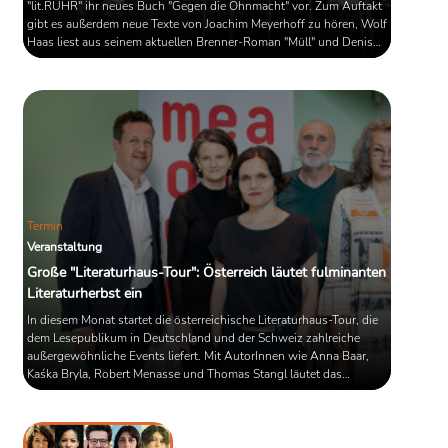
"lit.RUHR" ihr neues Buch "Gegen die Ohnmacht" vor. Zum Auftakt
gibt es außerdem neue Texte von Joachim Meyerhoff zu hören, Wolf
Haas liest aus seinem aktuellen Brenner-Roman "Müll" und Denis
Scheck spricht mit Doris Dörrie über Kulinarik und Literatur. Die
Programmhöhepunkt im Überblick.
Termin
Veranstaltung
Große "Literaturhaus-Tour": Österreich läutet fulminanten
Literaturherbst ein
In diesem Monat startet die österreichische Literaturhaus-Tour, die
dem Lesepublikum in Deutschland und der Schweiz zahlreiche
außergewöhnliche Events liefert. Mit AutorInnen wie Anna Baar,
Kaśka Bryla, Robert Menasse und Thomas Stangl läutet das
Gastland der Leipziger Buchmesse 2023 mit den diesjährigen
Literaturherbst ein. Wann und wo Sie sich auf welche Lesungen,
Gesprächsrunden und Performances freuen können, zeigen Sie im
Artikel. Österreich ist das Gastland der auf den April verschobenen