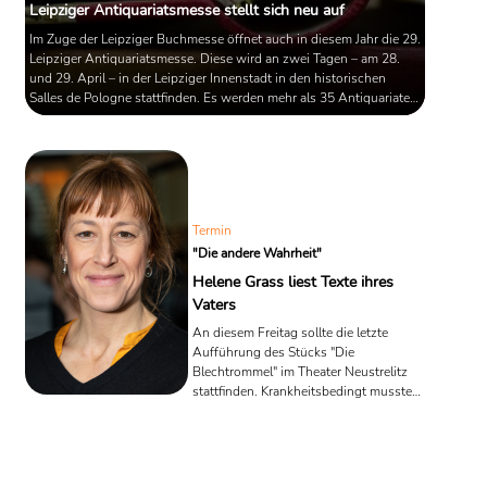
Leipziger Antiquariatsmesse stellt sich neu auf
Im Zuge der Leipziger Buchmesse öffnet auch in diesem Jahr die 29.
Leipziger Antiquariatsmesse. Diese wird an zwei Tagen – am 28.
und 29. April – in der Leipziger Innenstadt in den historischen
Salles de Pologne stattfinden. Es werden mehr als 35 Antiquariate
erwartet.
Termin
"Die andere Wahrheit"
Helene Grass liest Texte ihres
Vaters
An diesem Freitag sollte die letzte
Aufführung des Stücks "Die
Blechtrommel" im Theater Neustrelitz
stattfinden. Krankheitsbedingt musste
abgesagt werden. Als Ersatz liest nun
die Schauspielerin Helene Grass aus
Prosa, Gedichten und Essays ihres
Vaters.