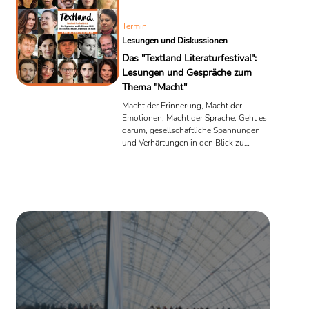
...
Termin
Lesungen und Diskussionen
Das "Textland Literaturfestival":
Lesungen und Gespräche zum
Thema "Macht"
Macht der Erinnerung, Macht der
Emotionen, Macht der Sprache. Geht es
darum, gesellschaftliche Spannungen
und Verhärtungen in den Blick zu
nehmen, kommt dem geschriebenen
Wort eine besondere Rolle zu. Doch
wie viel Macht hat die Literatur? Und
wie äußert sich diese in den
verschiedenen Darbietungsformen des
Erzählens? Damit beschäftigt sich das
fünfte "Textland Literaturfestival" in
Frankfurt, welches am 30. September
beginnt.