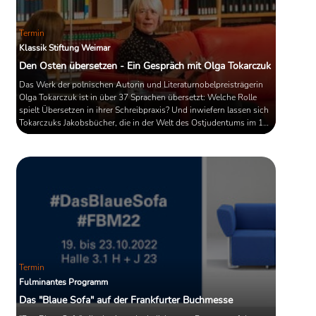
Termin
Klassik Stiftung Weimar
Den Osten übersetzen - Ein Gespräch mit Olga Tokarczuk
Das Werk der polnischen Autorin und Literaturnobelpreisträgerin
Olga Tokarczuk ist in über 37 Sprachen übersetzt: Welche Rolle
spielt Übersetzen in ihrer Schreibpraxis? Und inwiefern lassen sich
Tokarczuks Jakobsbücher, die in der Welt des Ostjudentums im 18.
Jahrhundert spielen, auch als Produkt eines Übersetzungsvorgangs
lesen?
Termin
Fulminantes Programm
Das "Blaue Sofa" auf der Frankfurter Buchmesse