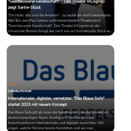
"Geschlossene Gesellschaft" - Das Theater InCognito
zeigt Sartre-Stück
"Die Hölle, das sind die Anderen" - so lautet der wohl bekannteste
Satz aus Jean Paul Sartres wohl bekanntestem Theaterstück
"Geschlossene Gesellschaft". Das Theater InCognito an der
Universität Bremen bringt das nach wie vor hochaktuelle Stück auf
Bühne. Die Premiere findet am 5. Mai 2023 um 20 Uhr im
Theatersaal auf dem Campus statt.
Termin
Literaturformat
Internationaler, digitaler, vernetzter: "Das Blaue Sofa"
startet 2023 mit neuem Konzept
Das Blaue Sofa gilt als eines der beliebtesten Literaturformate im
deutschsprachigen Raum. Künftig will Bertelsmann das
AutorInnenforum internationaler und digitaler ausrichten. Wir
zeigen, welche Termine bereits feststehen und wo man