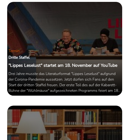
thesen, temperamente" hat mit den AutorInnen über ihre Werke
gesprochen und wollte wissen, wie gefährlich die aktuelle ...
Termin
Dritte Staffel
"Lippes Leselust" startet am 18. November auf YouTube
Drei Jahre musste das Literaturformat "Lippes Leselust" aufgrund
der Corona-Pandemie aussetzen. Jetzt dürfen sich Fans auf den
Start der dritten Staffel freuen. Der erste Teil des auf der Kabarett-
Bühne der "Wühlmäuse" aufgezeichneten Programms feiert am 18.
November um 21 Uhr auf YouTube Premiere.