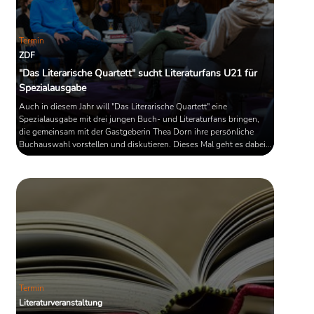
Termin
ZDF
"Das Literarische Quartett" sucht Literaturfans U21 für
Spezialausgabe
Auch in diesem Jahr will "Das Literarische Quartett" eine
Spezialausgabe mit drei jungen Buch- und Literaturfans bringen,
die gemeinsam mit der Gastgeberin Thea Dorn ihre persönliche
Buchauswahl vorstellen und diskutieren. Dieses Mal geht es dabei
auf die ZDF-Literatur-Bühne der Leipziger Buchmesse.
Termin
Literaturveranstaltung