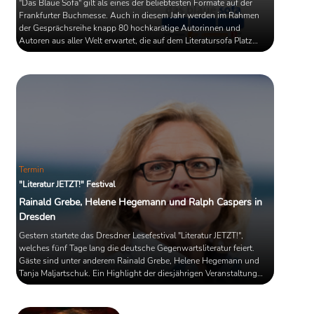
"Das Blaue Sofa" gilt als eines der beliebtesten Formate auf der
Frankfurter Buchmesse. Auch in diesem Jahr werden im Rahmen
der Gesprächsreihe knapp 80 hochkarätige Autorinnen und
Autoren aus aller Welt erwartet, die auf dem Literatursofa Platz
nehmen und über ihre Bücher sprechen werden. Mit dabei sind
unter anderem der Literaturnobelpreisträger Abdulrazak Gurnah, die
Husumer Autorin Dörte Hansen und der österreichische
Schriftsteller Robert Menasse. Das Programm im ...
Termin
"Literatur JETZT!" Festival
Rainald Grebe, Helene Hegemann und Ralph Caspers in
Dresden
Gestern startete das Dresdner Lesefestival "Literatur JETZT!",
welches fünf Tage lang die deutsche Gegenwartsliteratur feiert.
Gäste sind unter anderem Rainald Grebe, Helene Hegemann und
Tanja Maljartschuk. Ein Highlight der diesjährigen Veranstaltung
wird die Buchpremiere von Karen Duve´s neuem Roman "Sisi" sein,
der heute erschienen ist.