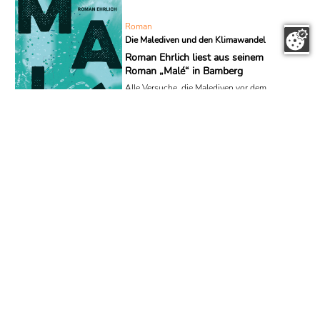
Roman
Die Malediven und den Klimawandel
Roman Ehrlich liest aus seinem
Roman „Malé“ in Bamberg
Alle Versuche, die Malediven vor dem
steigenden Meeresspiegel zu retten,
sind gescheitert. Reisende haben sich
neue Ziele gesucht, und der Großteil der
Bevölkerung musste die Inseln
verlassen. Gleichzeitig ist die
heruntergekommene Hauptstadt Malé
zum Ziel all jener geworden, die nach
einer Alternative zum Leben in den
gentrifizierten Städten des Westens
suchen. Die Insel wird für die kurze Zeit
bis zu ihrem Untergang zur
Projektionsfläche für Aussteiger,
Abenteurer und Utopisten – zu einem
Ort ...
Termin