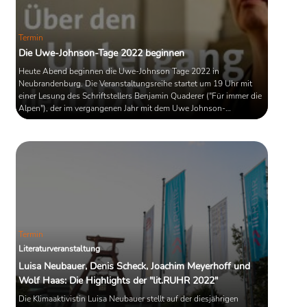
Termin
Die Uwe-Johnson-Tage 2022 beginnen
Heute Abend beginnen die Uwe-Johnson Tage 2022 in
Neubrandenburg. Die Veranstaltungsreihe startet um 19 Uhr mit
einer Lesung des Schriftstellers Benjamin Quaderer ("Für immer die
Alpen"), der im vergangenen Jahr mit dem Uwe Johnson-
Förderpreis ausgezeichnet worden ist. Am Freitag, 23. September
wird dann der diesjährige Uwe Johnson-Literaturpreis an Jenny
Erpenbeck verliehen.
Termin
Literaturveranstaltung
Luisa Neubauer, Denis Scheck, Joachim Meyerhoff und
Wolf Haas: Die Highlights der "lit.RUHR 2022"
Die Klimaaktivistin Luisa Neubauer stellt auf der diesjährigen