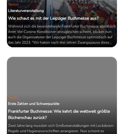
Termin
Literaturveranstaltung
Wie schaut es mit der Leipziger Buchmesse aus?
Während sich die bevorstehende Frankfurter Buchmesse allmählich
ihren Vor-Corona-Konditionen anzugleichen scheint, blicken nun
auch die Organisatoren der Leipziger Buchmesse optimistisch auf
das Jahr 2023. "Wir haben nach drei Jahren Zwangspause diese
Buchmesse wieder zu etablieren", prescht Buchmesse-Direktor
Oliver Zille im Blog "Bücherleben" voran. Ein klein wenig gedrückt
klingt das schon...
Termin
Erste Zahlen und Schwerpunkte
Frankfurter Buchmesse: Wie kehrt die weltweit größte
Bücherschau zurück?
Zwei Jahre lang mussten sich Großveranstaltungen mit Lockdown-
Regeln und Hygienevorschriften arrangieren. Nun scheint es