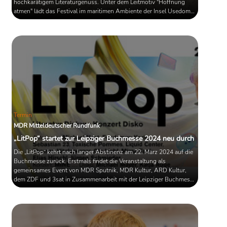
hochkarätigem Literaturgenuss. Unter dem Leitmotiv "Hoffnung
atmen" lädt das Festival im maritimen Ambiente der Insel Usedom
herausragende Autorinnen und Autoren ein, darunter den
Literaturnobelpreisträger Jon Fosse, sowie die drei Usedomer
Literaturpreisträgerinnen Joanna Bator, Tanya Maljartschuk und
Ronya Othmann, sowie den ehemaligen Bundespräsidenten
Joachim ...
Termin
MDR Mitteldeutscher Rundfunk
„LitPop“ startet zur Leipziger Buchmesse 2024 neu durch
Die „LitPop“ kehrt nach langer Abstinenz am 22. März 2024 auf die
Buchmesse zurück. Erstmals findet die Veranstaltung als
gemeinsames Event von MDR Sputnik, MDR Kultur, ARD Kultur,
dem ZDF und 3sat in Zusammenarbeit mit der Leipziger Buchmesse
statt. Zur 12. Auflage werden am Messe-Freitag bis in die frühen
Morgenstunden des Samstags über 2.000 junge Menschen
erwartet, die sich vom gedruckten und gesprochenen Wort
begeistern lassen. Mit dabei u.a. Michael Nast, Friedemann Karig,
Sebastian 23 und ...