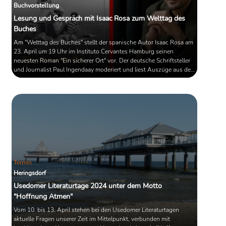
Buchvorstellung
Lesung und Gespräch mit Isaac Rosa zum Welttag des
Buches
Am "Welttag des Buches" stellt der spanische Autor Isaac Rosa am
23. April um 19 Uhr im Instituto Cervantes Hamburg seinen
neuesten Roman "Ein sicherer Ort" vor. Der deutsche Schriftsteller
und Journalist Paul Ingendaay moderiert und liest Auszüge aus der
deutschen Fassung. Der Eintritt ist frei.
Termin
Heringsdorf
Usedomer Literaturtage 2024 unter dem Motto
"Hoffnung Atmen"
Vom 10. bis 13. April stehen bei den Usedomer Literaturtagen
aktuelle Fragen unserer Zeit im Mittelpunkt, verbunden mit