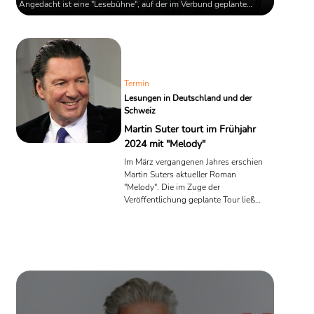
Angedacht ist eine "Lesebühne", auf der im Verbund geplante
Lesungen, Gespräche und Veranstaltungen stattfinden sollen.
Termin
Lesungen in Deutschland und der
Schweiz
Martin Suter tourt im Frühjahr
2024 mit "Melody"
Im März vergangenen Jahres erschien
Martin Suters aktueller Roman
"Melody". Die im Zuge der
Veröffentlichung geplante Tour ließ
Suter allerdings ausfallen. Grund war
der Tod seiner Frau. Nun will der
Bestseller-Autor im kommenden
Frühjahr durchstarten.