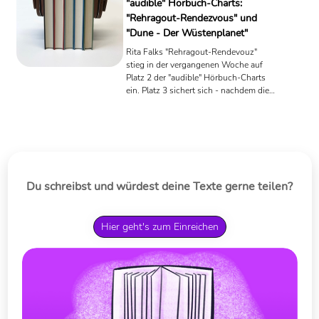
"audible" Hörbuch-Charts:
"Rehragout-Rendezvous" und
"Dune - Der Wüstenplanet"
Rita Falks "Rehragout-Rendevouz"
stieg in der vergangenen Woche auf
Platz 2 der "audible" Hörbuch-Charts
ein. Platz 3 sichert sich - nachdem die
Neuverfilmung von Denis Villeneuve
am 16. September in den Kinos startete
- "Dune . Der Wüstenplanet" von Frank
Herbert. Wir zeigen alle Neueinsteiger
der "audible"-Bestsellerliste.
Du schreibst und würdest deine Texte gerne teilen?
Hier geht's zum Einreichen