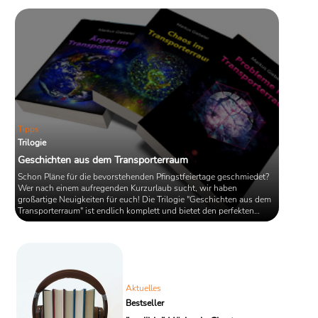
Gibney, einer beliebten Figur aus
früheren Werken, knüpft King an
seinen aktuellen Erfolg an und
präsentiert gleichzeitig frische
Elemente, die sowohl langjährige Fans
als auch Neuleser ...
Tipps
Trilogie
Geschichten aus dem Transporterraum
Schon Pläne für die bevorstehenden Pfingstfeiertage geschmiedet?
Wer nach einem aufregenden Kurzurlaub sucht, wir haben
großartige Neuigkeiten für euch! Die Trilogie "Geschichten aus dem
Transporterraum" ist endlich komplett und bietet den perfekten
Lesestoff für spannende und unterhaltsame Stunden.
Aktuelles
Bestseller