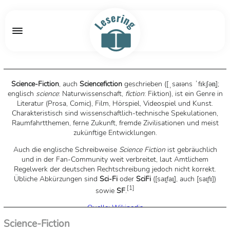
Science-Fiction
, auch
Sciencefiction
geschrieben ([
ˌsaɪəns ˈfɪkʃən̩
];
englisch
science
: Naturwissenschaft,
fiction
: Fiktion), ist ein Genre in
Literatur (Prosa, Comic), Film, Hörspiel, Videospiel und Kunst.
Charakteristisch sind wissenschaftlich-technische Spekulationen,
Raumfahrtthemen, ferne Zukunft, fremde Zivilisationen und meist
zukünftige Entwicklungen.
Auch die englische Schreibweise
Science Fiction
ist gebräuchlich
und in der Fan-Community weit verbreitet, laut Amtlichem
Regelwerk der deutschen Rechtschreibung jedoch nicht korrekt.
Übliche Abkürzungen sind
Sci-Fi
oder
SciFi
([
saɪ̯faɪ̯
], auch [
saɪ̯fɪ
])
[
1
]
sowie
SF
.
Quelle: Wikipedia
Science-Fiction