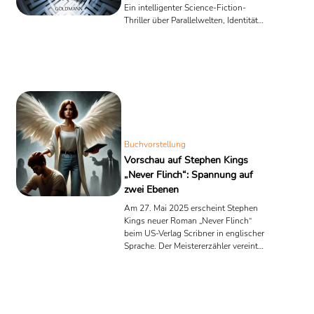
Ein intelligenter Science-Fiction-
Thriller über Parallelwelten, Identität
und die Bedeutung unserer
Entscheidungen.
Buchvorstellung
Vorschau auf Stephen Kings
„Never Flinch“: Spannung auf
zwei Ebenen
Am 27. Mai 2025 erscheint Stephen
Kings neuer Roman „Never Flinch“
beim US-Verlag Scribner in englischer
Sprache. Der Meistererzähler vereint
darin zwei ineinander verwobene
Handlungsstränge, die durch ihre
Mischung aus psychologischer Tiefe
und packender Spannung begeistern.
Mit einer zentralen Rolle für Holly