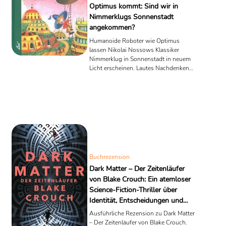
Optimus kommt: Sind wir in
Nimmerklugs Sonnenstadt
angekommen?
Humanoide Roboter wie Optimus
lassen Nikolai Nossows Klassiker
Nimmerklug in Sonnenstadt in neuem
Licht erscheinen. Lautes Nachdenken
über Technik, Verantwortung und
Zukunft.
Buchrezension
Dark Matter – Der Zeitenläufer
von Blake Crouch: Ein atemloser
Science-Fiction-Thriller über
Identität, Entscheidungen und
unendliche Möglichkeiten
Ausführliche Rezension zu Dark Matter
– Der Zeitenläufer von Blake Crouch.