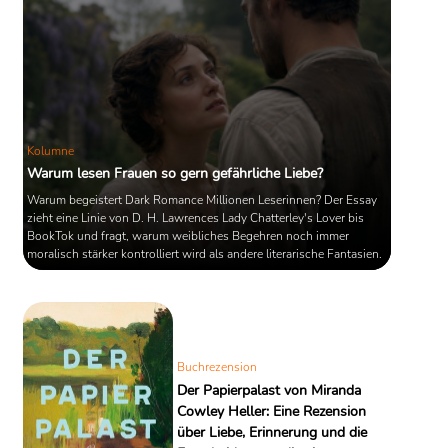
Kolumne
Warum lesen Frauen so gern gefährliche Liebe?
Warum begeistert Dark Romance Millionen Leserinnen? Der Essay
zieht eine Linie von D. H. Lawrences Lady Chatterley's Lover bis
BookTok und fragt, warum weibliches Begehren noch immer
moralisch stärker kontrolliert wird als andere literarische Fantasien.
Buchrezension
Der Papierpalast von Miranda
Cowley Heller: Eine Rezension
über Liebe, Erinnerung und die