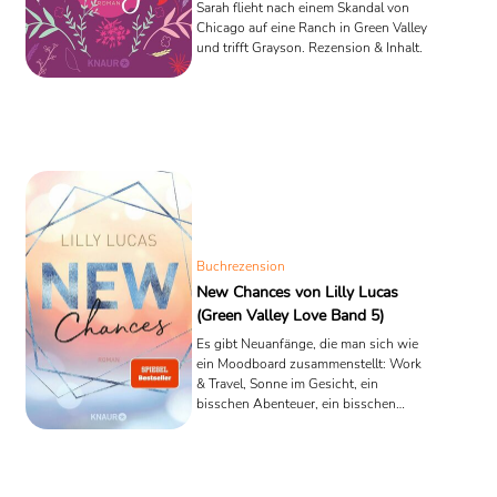
Sarah flieht nach einem Skandal von
Chicago auf eine Ranch in Green Valley
und trifft Grayson. Rezension & Inhalt.
Buchrezension
New Chances von Lilly Lucas
(Green Valley Love Band 5)
Es gibt Neuanfänge, die man sich wie
ein Moodboard zusammenstellt: Work
& Travel, Sonne im Gesicht, ein
bisschen Abenteuer, ein bisschen
„endlich ich“. Und dann gibt es
Neuanfänge, die man nicht plant – weil
sie aus einem schlechten Tag
entstehen, aus zu wenig Geld, aus