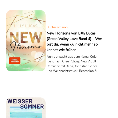
einem „Mist, was mache ich jetzt?“.
New Chances gehört zur zweiten
Sorte. Der fünfte Band der Green-
Valley-Love-Reihe erzählt nicht vom
großen, glamourösen Auslandsjahr,
sondern vom Moment, in dem ein
Buchrezension
Traum ins Schlingern ...
New Horizons von Lilly Lucas
(Green Valley Love Band 4) – Wer
bist du, wenn du nicht mehr so
kannst wie früher
Annie erwacht aus dem Koma, Cole
flieht nach Green Valley. New Adult
Romance mit Reha, Kleinstadt-Vibes
und Weihnachtsstück: Rezension &
Inhalt.