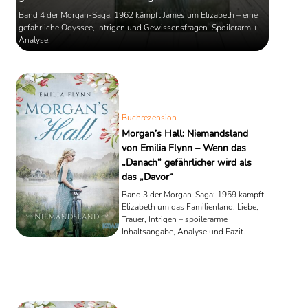
Band 4 der Morgan-Saga: 1962 kämpft James um Elizabeth – eine
gefährliche Odyssee, Intrigen und Gewissensfragen. Spoilerarm +
Analyse.
Buchrezension
Morgan’s Hall: Niemandsland
von Emilia Flynn – Wenn das
„Danach“ gefährlicher wird als
das „Davor“
Band 3 der Morgan-Saga: 1959 kämpft
Elizabeth um das Familienland. Liebe,
Trauer, Intrigen – spoilerarme
Inhaltsangabe, Analyse und Fazit.