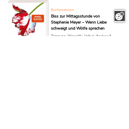
Buchrezension
Biss zur Mittagsstunde von
Stephenie Meyer – Wenn Liebe
schweigt und Wölfe sprechen
Trennung, Werwölfe, Volturi: Analyse &
spoilerarme Zusammenfassung von
Stephenie Meyers „Biss zur
Mittagsstunde“ – Themen, Verfilmung &
Reihenfolge.
Buchrezension
Der große Sommer von Ewald
Arenz– Ein Sommer, der vom
Schwimmbad aus die Welt
erklärt