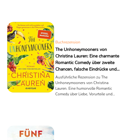
Ruhm und Identität.
Buchrezension
The Unhoneymooners von
Christina Lauren: Eine charmante
Romantic Comedy über zweite
Chancen, falsche Eindrücke und
die Liebe am unerwartetsten Ort
Ausführliche Rezension zu The
Unhoneymooners von Christina
Lauren. Eine humorvolle Romantic
Comedy über Liebe, Vorurteile und
zweite Chancen.