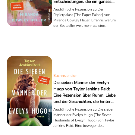
Entscheidungen, die ein ganzes
Leben begleiten
Ausführliche Rezension zu Der
Papierpalast (The Paper Palace) von
Miranda Cowley Heller. Erfahre, warum
der Bestseller weit mehr als eine
Liebesgeschichte ist.
Buchrezension
Die sieben Männer der Evelyn
Hugo von Taylor Jenkins Reid:
Eine Rezension über Ruhm, Liebe
und die Geschichten, die hinter
einer Legende verborgen bleiben
Ausführliche Rezension zu Die sieben
Männer der Evelyn Hugo (The Seven
Husbands of Evelyn Hugo) von Taylor
Jenkins Reid. Eine bewegende
Geschichte über Hollywood, Liebe,