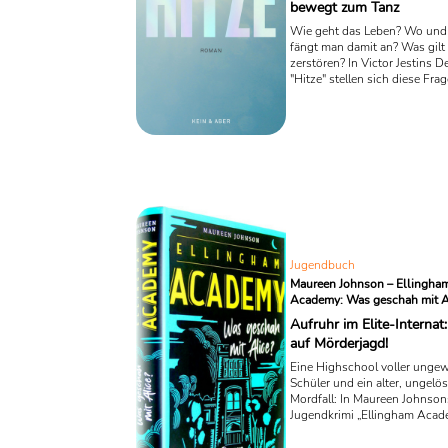
bewegt zum Tanz
Wie geht das Leben? Wo un
fängt man damit an? Was gilt
zerstören? In Victor Jestins 
"Hitze" stellen sich diese Fra
zwischen wildem Partyleben 
Verliebt-Sein. Hier dient der 
17-Jährigen als Katalysator.
Jugendbuch
Maureen Johnson – Ellingha
Academy: Was geschah mit A
Aufruhr im Elite-Internat
auf Mörderjagd!
Eine Highschool voller unge
Schüler und ein alter, ungelös
Mordfall: In Maureen Johnson
Jugendkrimi „Ellingham Aca
geschah mit Alice?“ versucht 
Schülerin Stevie, das Rätsel 