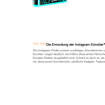
entführtes Kind und zwei mys
Todesfalle zu lösen. Was pro
weiteren Mörder sehr nervös m
Die s
Freie Texte
Die Ermordung der Instagram-Künstler*
Die Instagram-Profile unserer unzähligen „Künstlerinnen 
Künstler“ zeigen deutlich, wie hilflos diese armen Mensc
Sozialen Medien ausgeliefert sind. Scheint es doch so, al
sie, diese armen Künstlerchen, sämtliche Gadgets, Features
und Variationen immer sofort nutzen, als würden sie also
Gadgeds, Features und Filtern immer sofort eingenomme
den lustigen und aufregenden Spielereien sofort in ein
Abhängigkeitsverhältnis gezogen werden. Die Neuen ...