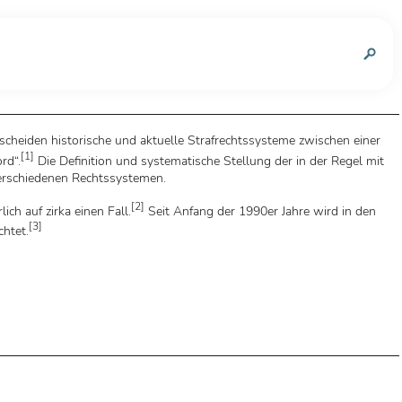
n
rscheiden historische und aktuelle Strafrechtssysteme zwischen einer
[
1
]
rd“.
Die Definition und systematische Stellung der in der Regel mit
verschiedenen Rechtssystemen.
[
2
]
ch auf zirka einen Fall.
Seit Anfang der 1990er Jahre wird in den
[
3
]
chtet.