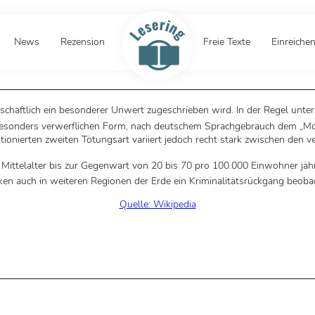
News
Rezension
Freie Texte
Einreiche
lschaftlich ein besonderer Unwert zugeschrieben wird. In der Regel unte
r besonders verwerflichen Form, nach deutschem Sprachgebrauch dem „Mo
ionierten zweiten Tötungsart variiert jedoch recht stark zwischen den 
ttelalter bis zur Gegenwart von 20 bis 70 pro 100.000 Einwohner jährli
iken auch in weiteren Regionen der Erde ein Kriminalitätsrückgang beoba
Quelle: Wikipedia