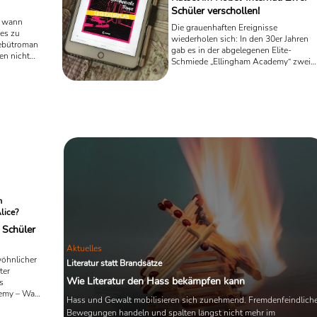
Schüler verschollen!
d wann
Die grauenhaften Ereignisse
 es zu
wiederholen sich: In den 30er Jahren
Debütroman
gab es in der abgelegenen Elite-
gen nicht
Schmiede „Ellingham Academy“ zwei
und erstem
Todesfälle und eine Entführung, nun
Tod eines
gibt es wieder einen toten Schüler und
die Künstlerin Element Walker ist
plötzlich spurlos verschwunden. In d
spannenden zweiten Teil der
Jugendkrimi-Trilogie „Ellingham
Academy 2 – Die geheimnisvolle
Treppe“ von der amerikanischen Autor
Maureen Johnson entdeckt die Schüler
Stevie immer neue Rätsel und
Geheimnisse. Dabei ...
m
lice?
: Schüler
Aktuelles
wöhnlicher
Literatur statt Brandsätze
ter
Wie Literatur den Hass bekämpfen kann
s
demy – Was
Hass und Gewalt mobilisieren sich zunehmend. Fremdenfeindlich
die junge
Bewegungen handeln und spalten längst nicht mehr im
um ein