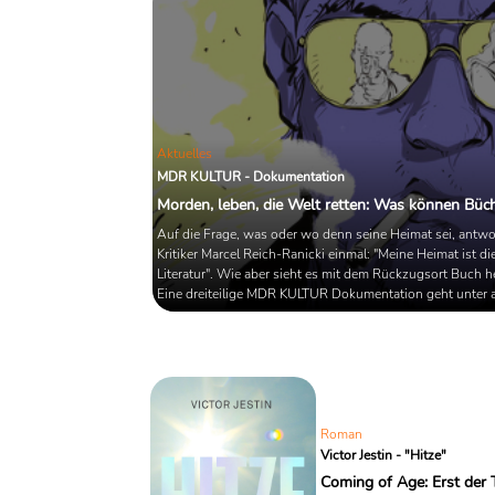
Aktuelles
MDR KULTUR - Dokumentation
Morden, leben, die Welt retten: Was können Büc
Auf die Frage, was oder wo denn seine Heimat sei, antwo
Kritiker Marcel Reich-Ranicki einmal: "Meine Heimat ist di
Literatur". Wie aber sieht es mit dem Rückzugsort Buch h
Eine dreiteilige MDR KULTUR Dokumentation geht unter
dieser Frage auf den Grund. Außerdem fragt die Reihe: "
Bücher einen Mord begehen?" und "Können Bücher die W
retten?" Ab dem 26. Mai sind die Filme in der ARD-Media
abrufbar.
Roman
Victor Jestin - "Hitze"
Coming of Age: Erst der 