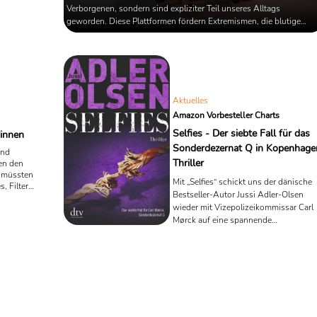
Verborgenen, sondern sind expliziter Teil unseres Alltags
teriöse
geworden. Diese Plattformen fördern Extremismen, die blutige
mpt einen
acht ...!
Realität werden.
Aktuelles
Amazon Vorbesteller Charts
Selfies - Der siebte Fall für das
innen
Sonderdezernat Q in Kopenhage
und
Thriller
hen den
s müssten
Mit „Selfies“ schickt uns der dänische
, Filter
Bestseller-Autor Jussi Adler-Olsen
 von diesen
wieder mit Vizepolizeikommissar Carl
n, und von
Mørck auf eine spannende
Verbrecherjagd in Kopenhagen. Der
nunmehr siebte Fall der erfolgreichen
Krimireihe erscheint am 10.März beim
dtv-Verlag und ist diese Woche in den
Amazon Vorbesteller Charts auf Platz
Eins.