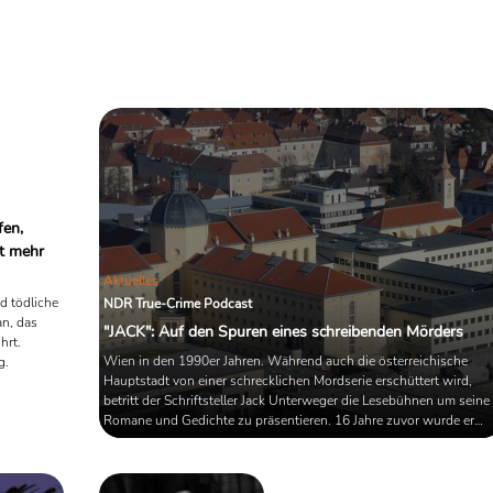
fen,
t mehr
Aktuelles
nd tödliche
NDR True-Crime Podcast
an, das
"JACK": Auf den Spuren eines schreibenden Mörders
hrt.
Wien in den 1990er Jahren. Während auch die österreichische
g.
Hauptstadt von einer schrecklichen Mordserie erschüttert wird,
betritt der Schriftsteller Jack Unterweger die Lesebühnen um seine
Romane und Gedichte zu präsentieren. 16 Jahre zuvor wurde er
vom Landesgericht Salzburg wegen Mordes zu lebenslanger Haft
verurteilt. Wie konnte aus einem Mörder ein Literaturstar werden?
Dieser Frage geht der Autor und Journalist Malte Herwig in dem