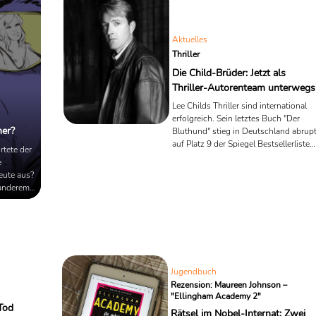
neuen NDR True-Crime-Podcast "JACK" nach, der im kommenden .
Aktuelles
Thriller
Die Child-Brüder: Jetzt als
Thriller-Autorenteam unterwegs
Lee Childs Thriller sind international
erfolgreich. Sein letztes Buch "Der
her?
Bluthund" stieg in Deutschland abrup
auf Platz 9 der Spiegel Bestsellerliste
rtete der
ein, und auch die vorangegangenen
e
Kriminalgeschichten rund um den
eute aus?
ehemaligen Militärpolizisten Jack
 anderem
Reacher feierten große Erfolge. Anfan
Können
des Jahres hatte Lee Child nun
elt
angekündigt, sich allmählich vom
thek
Schreiben zurückzuziehen. Ein Blick
auf das Cover seines neuen Thrillers
"The Sentinel" verrät aber, dass es mit
der Reacher-Serie durchaus ...
Jugendbuch
Rezension: Maureen Johnson –
"Ellingham Academy 2"
Tod
Rätsel im Nobel-Internat: Zwei