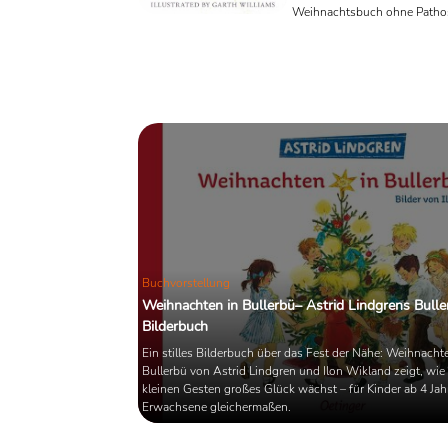
Weihnachtsbuch ohne Pathos
für Kinder ab 8 Jahren in der 
Erziehung.
Buchvorstellung
Weihnachten in Bullerbü– Astrid Lindgrens Bulle
Bilderbuch
Ein stilles Bilderbuch über das Fest der Nähe: Weihnacht
Bullerbü von Astrid Lindgren und Ilon Wikland zeigt, wie
kleinen Gesten großes Glück wächst – für Kinder ab 4 Ja
Erwachsene gleichermaßen.