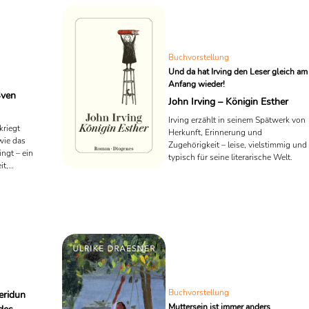
Buchvorstellung
Und da hat Irving den Leser gleich am
Anfang wieder!
Sven
John Irving – Königin Esther
Irving erzählt in seinem Spätwerk von
kriegt
Herkunft, Erinnerung und
wie das
Zugehörigkeit – leise, vielstimmig und
ngt – ein
typisch für seine literarische Welt.
it,
artete im
Buchvorstellung
eridun
Muttersein ist immer anders