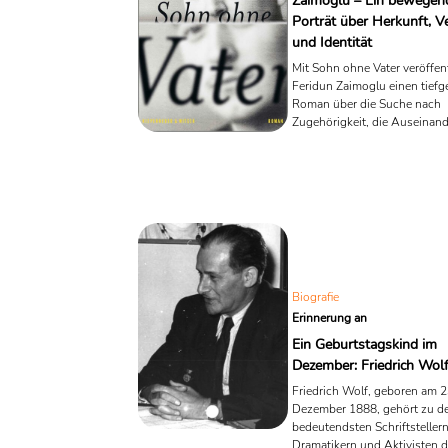
Zaimoglu – Ein bewegen
Porträt über Herkunft, V
und Identität
Mit Sohn ohne Vater veröffent
Feridun Zaimoglu einen tief
Roman über die Suche nach
Zugehörigkeit, die Auseinan
mit der eigenen Herkunft und
Verarbeitung von Verlust. Der
bekannt für seine poetisch-kr
Sprache und seine eindringli
Charakterstudien, verknüpft 
Werk persönliche Geschichte
universellen Fragen nach Fami
Heimat und Selbstverständni
Biografie
Erinnerung an
Ein Geburtstagskind im
Dezember: Friedrich Wol
Friedrich Wolf, geboren am 2
Dezember 1888, gehört zu d
bedeutendsten Schriftstellern
Dramatikern und Aktivisten d