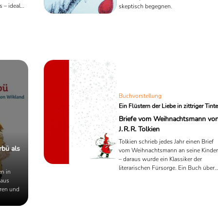
 – ideal
skeptisch begegnen.
bilingualen
Buchvorstellung
Ein Flüstern der Liebe in zittriger Tinte
Briefe vom Weihnachtsmann vo
J. R. R. Tolkien
Tolkien schrieb jedes Jahr einen Brief
rbü als
vom Weihnachtsmann an seine Kinder
– daraus wurde ein Klassiker der
literarischen Fürsorge. Ein Buch über
en in
Rituale, Fantasie und Familie.
 aus
hren und