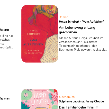
ach
untrügliches Zeichen für den Beginn
sten
eines neuen Lebensabschnitts ihrer
 ob es je
Zöglinge. Eines ...
heit zu
Roman
Helga Schubert - "Vom Aufstehen"
 Dezember
Am Lebensweg entlang
chsene
geschrieben
 Kling hat
Als die Autorin Helga Schubert im
welches
vergangenen Jahr - als älteste
- so
Teilnehmerin überhaupt - den
rschöpftes
Bachmann-Preis gewann, rückte sie
klärung. In
wieder stärker in die literarische
kles
Öffentlichkeit. Vor kurzem erschien nu
mt dabei
ihr Erzählband "Vom Aufstehen", der 2
zusammen,
Texte versammelt, die sowohl
dere
zeitgeschichtliche Themen, als auch
Familiengeschichten beleuchten.
ikal
Jugendbuch
Was man
Stéphanie Lapointe: Fanny Cloutier
Das Familiengeheimnis im