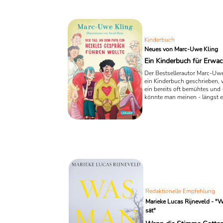
spät im Leben noch einmal n
Erfüllung suchen, von verpas
Gelegenheiten und der Frage,
zu spät ist, um die Vergangen
versöhnen. Das späte Leben,
Kinderbuch
erschienen bei Diogenes im
Neues von Marc-Uwe Kling
2023, ist ein Buch, ...
Ein Kinderbuch für Erwa
Der Bestsellerautor Marc-Uwe
ein Kinderbuch geschrieben, 
ein bereits oft bemühtes und 
könnte man meinen - längst e
Thema umreißt: Die Sexualauf
"Der Tag, an dem Papa ein hei
Gespräch führen wollte" kom
nicht nur die ganze Familie 
sondern auch der ein oder an
peinliche Moment auf. Das ist
aufklärend, informativ und rad
gegenwärtig.
Redaktionelle Empfehlung
Marieke Lucas Rijneveld - "
sät"