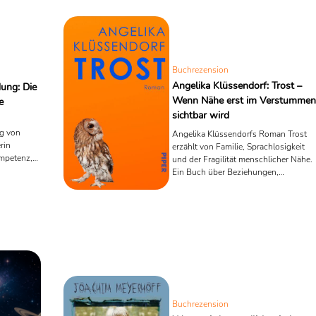
Buchrezension
Angelika Klüssendorf: Trost –
dung: Die
Wenn Nähe erst im Verstummen
e
sichtbar wird
ng von
Angelika Klüssendorfs Roman Trost
rin
erzählt von Familie, Sprachlosigkeit
ompetenz,
und der Fragilität menschlicher Nähe.
ng von
Ein Buch über Beziehungen,
Verletzlichkeit und die Frage, was Tros
in der Gegenwart bedeuten kann.
Buchrezension