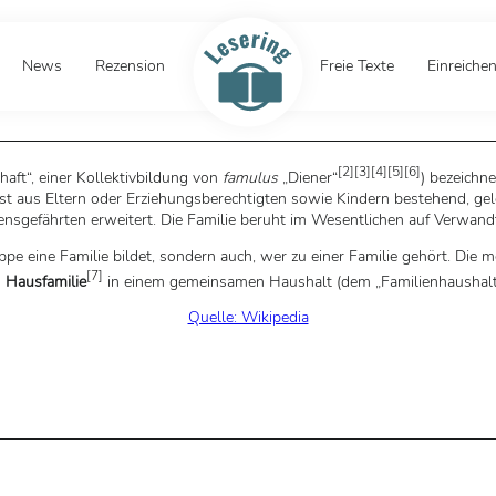
News
Rezension
Freie Texte
Einreiche
[
2
]
[
3
]
[
4
]
[
5
]
[
6
]
aft“, einer Kollektivbildung von
famulus
„Diener“
) bezeichne
aus Eltern oder Erziehungsberechtigten sowie Kindern bestehend, geleg
nsgefährten erweitert. Die Familie beruht im Wesentlichen auf Verwand
ruppe eine Familie bildet, sondern auch, wer zu einer Familie gehört. Die
[
7
]
s
Hausfamilie
in einem gemeinsamen Haushalt (dem „Familienhaushalt“)
Quelle: Wikipedia