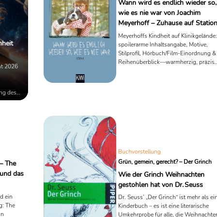
Wann wird es endlich wieder so,
wie es nie war von Joachim
Meyerhoff – Zuhause auf Statio
Meyerhoffs Kindheit auf Klinikgelände:
hheit
spoilerarme Inhaltsangabe, Motive,
Stilprofil, Hörbuch/Film-Einordnung &
Reihenüberblick—warmherzig, präzise
ht 2026
lesenswert.
ung des
Buchvorstellung
Grün, gemein, gerecht? – Der Grinch
 – The
 und das
Wie der Grinch Weihnachten
gestohlen hat von Dr. Seuss
d ein
Dr. Seuss’ „Der Grinch“ ist mehr als ei
g: The
Kinderbuch – es ist eine literarische
in
Umkehrprobe für alle, die Weihnachte