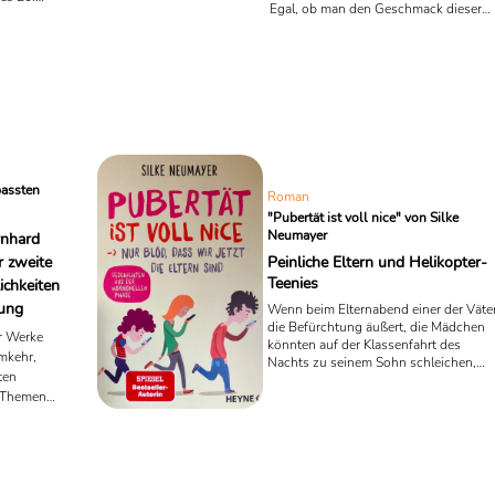
Egal, ob man den Geschmack dieser
 Sein
Auswahl teilt oder nicht – diese Werk
haben 2024 definitiv Aufmerksamkeit
brüche
erregt. Einige wurden mit Preisen
ausgezeichnet, andere schafften es
Aktivist
durch originelle Ideen und packende
r
Geschichten ins Gespräch. Gemeinsa
ein. Mit
ist ihnen, dass sie das Literaturjahr
reite an
nachhaltig geprägt und eindrucksvoll
itischen
die Bandbreite moderner Literatur
passten
er
Roman
gezeigt haben. Von historischen ...
rk ...
"Pubertät ist voll nice" von Silke
Neumayer
rnhard
r zweite
Peinliche Eltern und Helikopter-
Teenies
ichkeiten
rung
Wenn beim Elternabend einer der Väte
die Befürchtung äußert, die Mädchen
r Werke
könnten auf der Klassenfahrt des
mkehr,
Nachts zu seinem Sohn schleichen,
ten
dann ist es soweit: Die ehemals ach so
 Themen
lieben Kleinen sind zu Teenagern
mutiert. In dem frisch veröffentlichten
und den
Roman „Pubertät ist voll nice – Nur blö
it
dass wir jetzt die Eltern sind“ der
sophischer
Bestseller-Autorin Silke Neumayer ist
nschen, die
solch ein Verhalten der Eltern ein