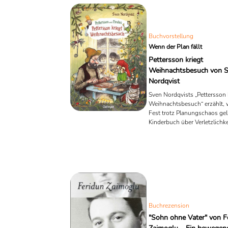
Buchvorstellung
Wenn der Plan fällt
Pettersson kriegt
Weihnachtsbesuch von 
Nordqvist
Sven Nordqvists „Pettersson 
Weihnachtsbesuch“ erzählt, 
Fest trotz Planungschaos geli
Kinderbuch über Verletzlichke
Gemeinschaft und das Unerw
Advent.
Buchrezension
"Sohn ohne Vater" von F