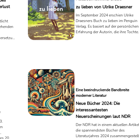
des
erlust
zu lieben von Ulrike Draesner
Im September 2024 erschien Ulrike
Draesners Buch zu lieben im Penguin
licht
Verlag. Es basiert auf der persönlichen
gehenden
Erfahrung der Autorin, die ihre Tochte
Mary aus einem Waisenhaus in Sri
dersetzung
Lanka adoptiert hat. Gleichzeitig greift
 die
es gesellschaftliche Themen wie
 Autor,
Familie, Mutterschaft und kulturelle
aftvolle
Unterschiede auf. In einem Interview
chen
auf ihrer Webseite spricht Draesner
in diesem
offen über die Entstehung des Buches
 mit
und die Gedanken, die sie dazu
lie,
bewogen haben, ihre Geschichte in
s.
dieser Form zu erzählen. Sie ...
Eine beeindruckende Bandbreite
moderner Literatur
Neue Bücher 2024: Die
interessantesten
f
Neuerscheinungen laut NDR
3.
Der NDR hat in einem aktuellen Artike
en
die spannendsten Bücher des
,
Literaturjahres 2024 zusammengestell
es 20.