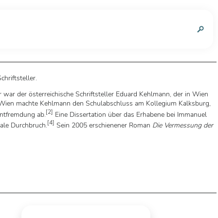
n
chriftsteller.
war der österreichische Schriftsteller Eduard Kehlmann, der in Wien
. In Wien machte Kehlmann den Schulabschluss am Kollegium Kalksburg,
[
2
]
Entfremdung ab.
Eine Dissertation über das Erhabene bei Immanuel
[
4
]
nale Durchbruch.
Sein 2005 erschienener Roman
Die Vermessung der