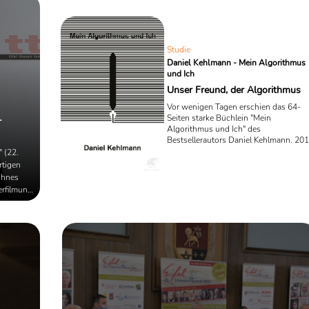
im
Euro dotiert und wurde am Samstag in - coronabedingt - ...
diversen
Studie
Daniel Kehlmann - Mein Algorithmus
und Ich
Unser Freund, der Algorithmus
Vor wenigen Tagen erschien das 64-
Seiten starke Büchlein "Mein
-
Algorithmus und Ich" des
Bestsellerautors Daniel Kehlmann. 20
folgte dieser einer Einladung des Silic
 (22.
Valley, um den Schreibalgorithmus
rtigen
"CTRL" auszuprobieren. Hier berichtet
ühnes
Kehlmann nun über das
erfilmung
Zusammentreffen von künstlerischer
 Felix
Existenz und künstlicher Intelligenz, w
aniel
er sagt. Das Interessanteste an dem
Buch allerdings, ist nicht sein Inhalt.