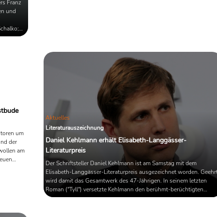
wird. In einem Gespräch mit
ers Franz
Deutschlandfunk Kultur sprach der
ien und
Bestsellerautor über geringes Budget,
die Amazon-Serie "Der Herr der Ringe:
Schalko;
Die Ringe der Macht" und Parallelen
 hat man
zwischen Kafka und Tolkien.
ientiert.
stbude
Aktuelles
Literaturauszeichnung
utoren um
Daniel Kehlmann erhält Elisabeth-Langgässer-
und der
Literaturpreis
 wollen am
neuen
Der Schriftsteller Daniel Kehlmann ist am Samstag mit dem
lich neu
Elisabeth-Langgässer-Literaturpreis ausgezeichnet worden. Geehr
wird damit das Gesamtwerk des 47-Jährigen. In seinem letzten
int bisher
Roman ("Tyll") versetzte Kehlmann den berühmt-berüchtigten
che zu
Schelm Till Eulenspiegel in die Zeit des Dreißigjährigen Kriegs, und
te ist.
begeisterte damit sowohl das breite Lesepublikum als auch die
 Deutsche
Literaturkritik. Der Elisabeth-Langgässer-Literaturpreis ist mit 750