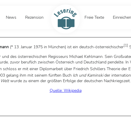
News
Rezension
Freie Texte
Einreiche
[
1
]
lmann
(* 13. Januar 1975 in München) ist ein deutsch-österreichischer
S
und des österreichischen Regisseurs Michael Kehlmann. Sein Großvater 
n wurde, zuvor beruflich zwischen Österreich und Deutschland pendelte
 schloss er mit einer Diplomarbeit über Friedrich Schillers Theorie der 
003 gelang ihm mit seinem fünften Buch
Ich und Kaminski
der internatio
Welt
wurde zu einem der größten Erfolge der deutschen Nachkriegszeit.
Quelle: Wikipedia