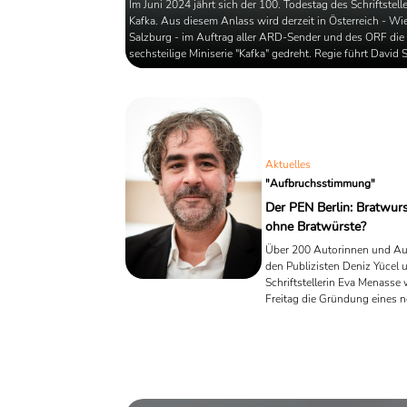
Im Juni 2024 jährt sich der 100. Todestag des Schriftstell
Kafka. Aus diesem Anlass wird derzeit in Österreich - W
Salzburg - im Auftrag aller ARD-Sender und des ORF die
sechsteilige Miniserie "Kafka" gedreht. Regie führt David 
die Drehbücher stammen von Daniel Kehlmann. Inhaltlich
sich an der dreiteiligen Kafka-Biografie von Reiner Stach or
Aktuelles
"Aufbruchsstimmung"
Der PEN Berlin: Bratwur
ohne Bratwürste?
Über 200 Autorinnen und A
den Publizisten Deniz Yücel 
Schriftstellerin Eva Menasse
Freitag die Gründung eines 
PEN-Clubs beschließen. Wirk
an dieser neuen
Schriftstellervereinigung sche
allerdings lediglich die Tatsa
sein, dass sie nicht ganz die al
Kurz: Der PEN Berlin ist das