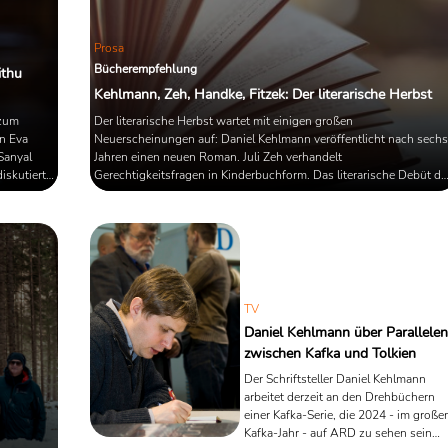
Prosa
Bücherempfehlung
ithu
Kehlmann, Zeh, Handke, Fitzek: Der literarische Herbst
 zum
Der literarische Herbst wartet mit einigen großen
in Eva
Neuerscheinungen auf: Daniel Kehlmann veröffentlicht nach sechs
Sanyal
Jahren einen neuen Roman. Juli Zeh verhandelt
iskutiert
Gerechtigkeitsfragen in Kinderbuchform. Das literarische Debüt de
Utlu und
Literaturnobelpreisträgerin Annie Ernaux erscheint endlich auf
bten
Deutsch. Peter Handke erzählt vom Heimkehren...
TV
Daniel Kehlmann über Parallelen
zwischen Kafka und Tolkien
Der Schriftsteller Daniel Kehlmann
arbeitet derzeit an den Drehbüchern
einer Kafka-Serie, die 2024 - im große
Kafka-Jahr - auf ARD zu sehen sein