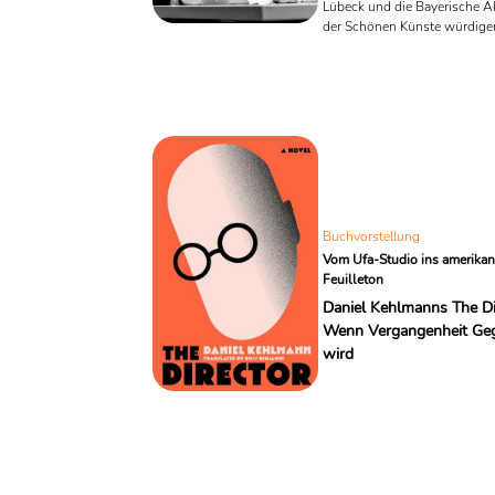
Lübeck und die Bayerische 
der Schönen Künste würdige
eine Autorin, die den literari
auf das Verlorene, Prekäre u
richtet – und dies mit einer 
aus grotesker Komik, Lakoni
präziser Menschenbeobachtu
Verleihung findet am 13. Nov
der Münchener Residenz statt
Laudatio hält der Kritiker Car
Buchvorstellung
Vom Ufa-Studio ins amerikan
Feuilleton
Daniel Kehlmanns The Di
Wenn Vergangenheit Ge
wird