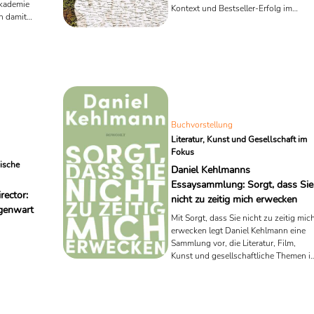
Akademie
Kontext und Bestseller-Erfolg im
n damit
Überblick.
schen Blick
nd Schräge
Mischung
e und
ng. Die
ember in
. Die
sten Otte.
Buchvorstellung
Literatur, Kunst und Gesellschaft im
Fokus
ische
Daniel Kehlmanns
Essaysammlung: Sorgt, dass Sie
rector:
nicht zu zeitig mich erwecken
genwart
Mit Sorgt, dass Sie nicht zu zeitig mic
erwecken legt Daniel Kehlmann eine
Sammlung vor, die Literatur, Film,
Kunst und gesellschaftliche Themen i
den Mittelpunkt stellt. Die 27 Essays
und Reden zeigen Kehlmann als
scharfsinnigen Beobachter, der mit
Präzision und Witz die