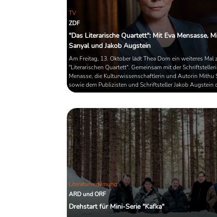
TV
ZDF
"Das Literarische Quartett": Mit Eva Mensasse, M
Sanyal und Jakob Augstein
Am Freitag, 13. Oktober lädt Thea Dorn ein weiteres Mal
"Literarischen Quartett". Gemeinsam mit der Schriftsteller
Menasse, die Kulturwissenschaftlerin und Autorin Mithu 
sowie dem Publizisten und Schriftsteller Jakob Augstein d
sie über Neuerscheinungen von Daniel Kehlmann, Deniz 
Charlotte Gneuß. Außerdem wird der verschollen geglau
Roman "Krieg" von Louis-Ferdinand Céline besprochen.
Literaturverfilmung
ARD und ORF
Drehstart für Mini-Serie "Kafka"