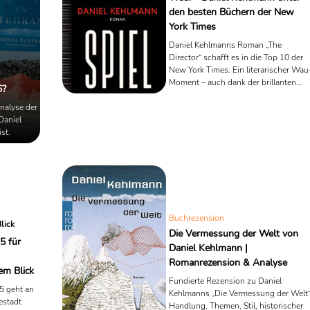
den besten Büchern der New
York Times
Daniel Kehlmanns Roman „The
Director“ schafft es in die Top 10 der
New York Times. Ein literarischer Wau
Moment – auch dank der brillanten
6?
Übersetzung.
nalyse der
Daniel
st.
Buchrezension
lick
Die Vermessung der Welt von
5 für
Daniel Kehlmann |
Romanrezension & Analyse
em Blick
Fundierte Rezension zu Daniel
5 geht an
Kehlmanns „Die Vermessung der Welt“
estadt
Handlung, Themen, Stil, historischer