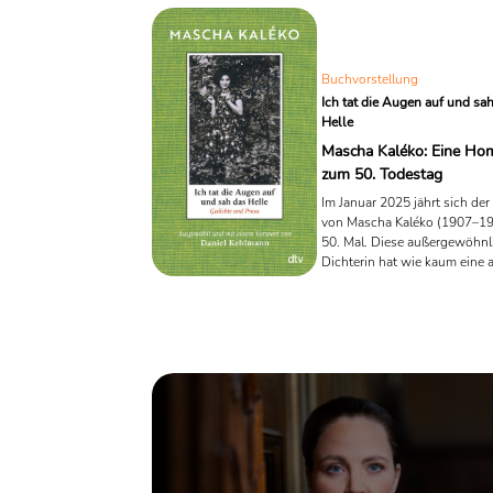
Buchvorstellung
Ich tat die Augen auf und sa
Helle
Mascha Kaléko: Eine H
zum 50. Todestag
Im Januar 2025 jährt sich de
von Mascha Kaléko (1907–1
50. Mal. Diese außergewöhnl
Dichterin hat wie kaum eine 
deutsche Lyrik geprägt. Mit ih
Verbindung aus Melancholie,
Humor und präziser Beobac
bleibt sie eine leuchtende
Ausnahmeerscheinung der Li
des 20. Jahrhunderts. Zu die
Anlass erscheinen sowohl ei
auch ein Hörbuch, die beide 
Kehlmann kuratiert wurden.
einfühlsames Vorwort und se
sorgfältige ...