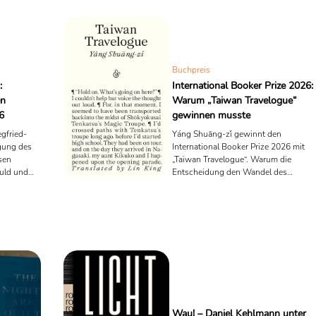
Buchpreis
:
International Booker Prize 2026:
en
Warum „Taiwan Travelogue“
6
gewinnen musste
egfried-
Yáng Shuāng-zǐ gewinnt den
gung des
International Booker Prize 2026 mit
sen
„Taiwan Travelogue“. Warum die
uld und
Entscheidung den Wandel des
ns
globalen Literaturbetriebs und die neu
politische Gegenwartsliteratur zeigt.
Wau! – Daniel Kehlmann unter