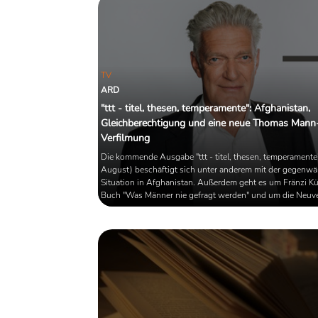
PEN Zentrum ohne jene, die 
Deutschen PEN Zentrum aus 
Gründen gestört haben.
TV
ARD
"ttt - titel, thesen, temperamente": Afghanistan,
Gleichberechtigung und eine neue Thomas Mann
Verfilmung
Die kommende Ausgabe "ttt - titel, thesen, temperamente"
August) beschäftigt sich unter anderem mit der gegenwä
Situation in Afghanistan. Außerdem geht es um Fränzi K
Buch "Was Männer nie gefragt werden" und um die Neuv
des Thomas Mann-Romans "Bekenntnis des Hochstaplers
Krull" von dem Regisseur Detlev Buck, für die der Autor D
Kehlmann das Drehbuch schrieb.