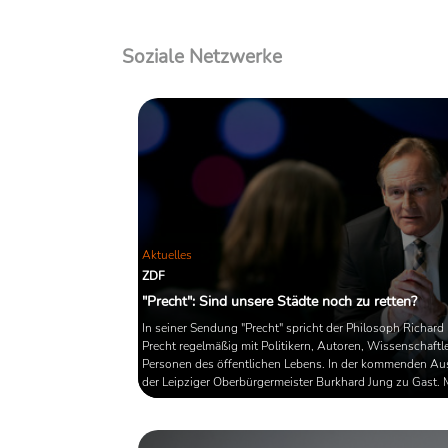
Soziale Netzwerke
Aktuelles
ZDF
"Precht": Sind unsere Städte noch zu retten?
In seiner Sendung "Precht" spricht der Philosoph Richard
Precht regelmäßig mit Politikern, Autoren, Wissenschaftl
Personen des öffentlichen Lebens. In der kommenden Au
der Leipziger Oberbürgermeister Burkhard Jung zu Gast. 
spricht Precht darüber, ob und wie deutsche Innenstädte
retten sind.