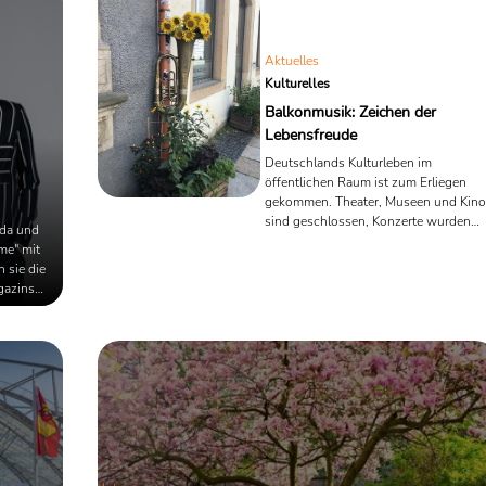
Aktuelles
Kulturelles
Balkonmusik: Zeichen der
Lebensfreude
Deutschlands Kulturleben im
öffentlichen Raum ist zum Erliegen
gekommen. Theater, Museen und Kino
sind geschlossen, Konzerte wurden
da und
abgesagt. Doch jetzt planen Musiker
me" mit
ein Event, das das ganze Land zum
 sie die
Klingen bringen soll.
gazins