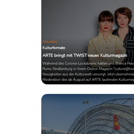
Aktuelles
Kulturformate
ARTE bringt mit TWIST neues Kulturmagazin
Während des Corona-Lockdowns hatten uns Bianca Hau
Romy Straßenburg in ihrem Online-Magazin "culture@ho
Neuigkeiten aus der Kulturwelt versorgt. Jetzt übernehmen
Moderation des ab August auf ARTE laufenden Kulturma
TWIST.