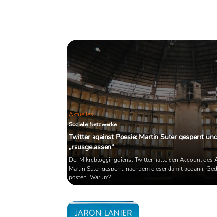
Aktuelles
Soziale Netzwerke
Twitter against Poesie: Martin Suter gesperrt un
„rausgelassen“
Der Mikrobloggingdienst Twitter hatte den Account des 
Martin Suter gesperrt, nachdem dieser damit begann, Ged
posten. Warum?