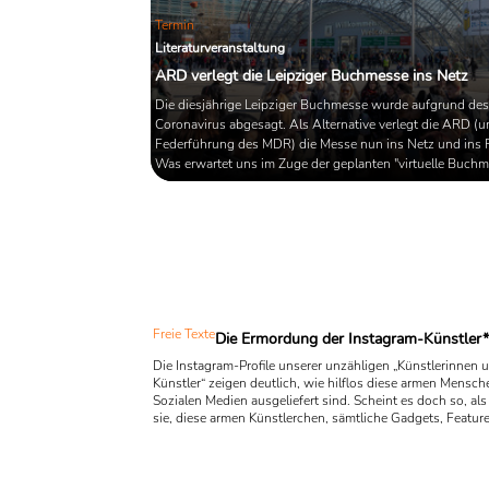
Termin
Literaturveranstaltung
ARD verlegt die Leipziger Buchmesse ins Netz
Die diesjährige Leipziger Buchmesse wurde aufgrund des
Coronavirus abgesagt. Als Alternative verlegt die ARD (u
Federführung des MDR) die Messe nun ins Netz und ins 
Was erwartet uns im Zuge der geplanten "virtuelle Buchm
Freie Texte
Die Ermordung der Instagram-Künstler*
Die Instagram-Profile unserer unzähligen „Künstlerinnen 
Künstler“ zeigen deutlich, wie hilflos diese armen Mensc
Sozialen Medien ausgeliefert sind. Scheint es doch so, al
sie, diese armen Künstlerchen, sämtliche Gadgets, Features
und Variationen immer sofort nutzen, als würden sie also
Gadgeds, Features und Filtern immer sofort eingenomme
den lustigen und aufregenden Spielereien sofort in ein
Abhängigkeitsverhältnis gezogen werden. Die Neuen ...