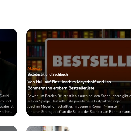
Aktuelles
Belletristik und Sachbuch
Von Null auf Eins: Joachim Meyerhoff und Jan
Böhmermann erobern Bestsellerliste
 David
Sowohl im Bereich Belletristik als auch bei den Sachbüchern gibt 
ern und
auf der Spiegel Bestsellerliste jeweils neue Erstplatzierungen.
sgabe ist
Joachim Meyerhoff schafft es mit seinem Roman "Hamster im
Mit ihm
hinteren Stromgebiet" an die Spitze; der Satiriker Jan Böhmermann
 noch zu
mit seinem Twitter-Tagebuch "gefolgt von niemandem, dem du
folgst".