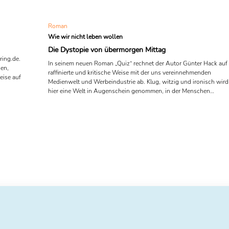
Roman
Wie wir nicht leben wollen
Die Dystopie von übermorgen Mittag
ring.de.
In seinem neuen Roman „Quiz“ rechnet der Autor Günter Hack auf
nen,
raffinierte und kritische Weise mit der uns vereinnehmenden
eise auf
Medienwelt und Werbeindustrie ab. Klug, witzig und ironisch wird
hier eine Welt in Augenschein genommen, in der Menschen
nunmehr auf bloße Funktionen innerhalb einer spaß- und
spielgetriebenen Gesellschaft reduziert werden.