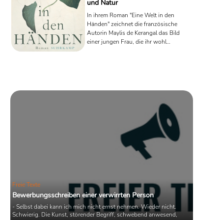
und Natur
In ihrem Roman "Eine Welt in den
Händen" zeichnet die französische
Autorin Maylis de Kerangal das Bild
einer jungen Frau, die ihr wohl
behütetes Zuhause verlässt, um in
Brüssel das Handwerk der
Dekorationsmalerei zu erlernen. Der
Roman zeigt, wie leicht oder schwer
sich leben lässt, was man Traum nennt.
Freie Texte
Bewerbungsschreiben einer verwirrten Person
- Selbst dabei kann ich mich nicht ernst nehmen. Wieder nicht.
Schwierig. Die Kunst, störender Begriff, schwebend anwesend,