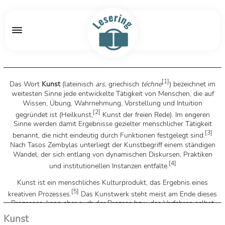
[
1
]
Das Wort
Kunst
(lateinisch
ars
, griechisch
téchne
) bezeichnet im
weitesten Sinne jede entwickelte Tätigkeit von Menschen, die auf
Wissen, Übung, Wahrnehmung, Vorstellung und Intuition
[
2
]
gegründet ist (Heilkunst,
Kunst der freien Rede). Im engeren
Sinne werden damit Ergebnisse gezielter menschlicher Tätigkeit
[
3
]
benannt, die nicht eindeutig durch Funktionen festgelegt sind.
Nach Tasos Zembylas unterliegt der Kunstbegriff einem ständigen
Wandel, der sich entlang von dynamischen Diskursen, Praktiken
[
4
]
und institutionellen Instanzen entfalte.
Kunst ist ein menschliches Kulturprodukt, das Ergebnis eines
[
5
]
kreativen Prozesses.
Das Kunstwerk steht meist am Ende dieses
Prozesses, kann aber auch der Prozess bzw. das Verfahren selbst
sein. So wie die Kunst im gesamten ist das Kunstwerk selbst
Kunst
[
6
]
gekennzeichnet durch das Zusammenwirken von Inhalt und Form.