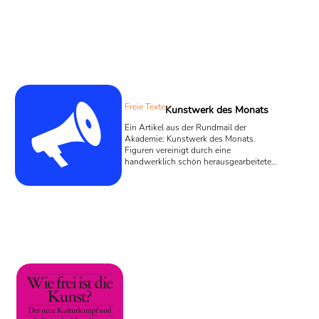
Freie Texte
Kunstwerk des Monats
Ein Artikel aus der Rundmail der
Akademie: Kunstwerk des Monats.
Figuren vereinigt durch eine
handwerklich schön herausgearbeitete
Häkelarbeit. Nicht mixed media sondern,
schön aufgelistet (ich zitiere): „Sechs
Zement-Skulpturen, Acrylfarbe,
hangemachte Häkelarbeiten,
elektronische Installationen, Plastik-
Globen und Glühbirnen“. Diese designte
Kritik lädt zur Imitation ein, nimmt sich
nichts, das Konzept ist rund und oh so
glatt und stimmig und feministisch.
Und, oh, so groß, diese Kritik: ...