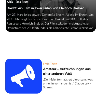
ARD - Das Erste
Brecht, ein Film in zwei Teilen von Heinrich Breloer
Am 27. März ist es soweit: Der große Brecht-Abend im Ersten. Um
20:15 Uhr zeigt der Sender das neue Dokudrama BRECHT des
Regisseurs Heinrich Breloer. Der Film stellt den meistgespielten
Dramatiker des 20. Jahrhunders als ambivalente Persönlichkeit vor,
zeigt die Umbrüche und Widersprüche in seinem Leben.
Anschließend zeigt Das Erste eine belgeitende Dokumentation,
ebenfalls von Breloer produziert.
Freie Texte
Amateur - Aufzeichnungen aus
einer anderen Welt
„Der Maler formalisiert gleichsam, was
ohnehin vorhanden ist.“ Claude Lévi-
Strauss