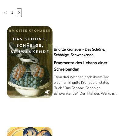
Ausübende der Kunst im engeren Sinne werden Künstler genannt.
<
1
2
Quelle: Wikipedia
Brigitte Kronauer - Das Schöne,
Schäbige, Schwankende
Fragmente des Lebens einer
Schreibenden
Etwa drei Wochen nach ihrem Tod
erschien Brigitte Kronauers letztes
Buch "Das Schöne, Schäbige,
Schwankende". Der Titel des Werks ist
unterschrieben mit der Genre-
Zuordnung "Romangeschichten". Ein
Buch über die Assoziationskraft, über
vorüberschwankende Existenzen, und
über die Frage nach der sinnstiftenden
Kraft der Literatur.