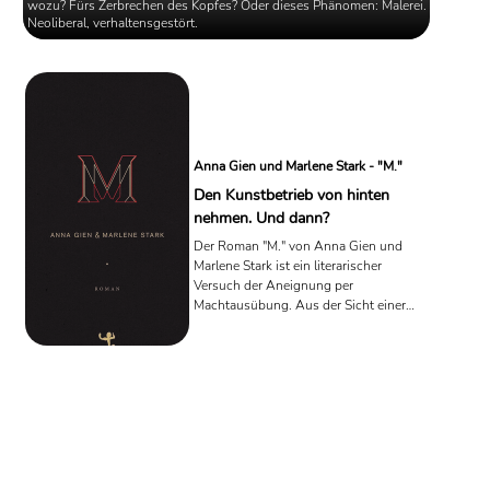
wozu? Fürs Zerbrechen des Kopfes? Oder dieses Phänomen: Malerei.
Neoliberal, verhaltensgestört.
Anna Gien und Marlene Stark - "M."
Den Kunstbetrieb von hinten
nehmen. Und dann?
Der Roman "M." von Anna Gien und
Marlene Stark ist ein literarischer
Versuch der Aneignung per
Machtausübung. Aus der Sicht einer
jungen Kunststudentin werden dabei
längst bekannte strukturelle Probleme
im Kunstbetrieb nachgezeichnet. Viel
"Ficken und ficken lassen" und am
Ende die verkaterte Auswegslosigkeit.