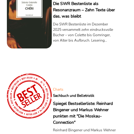
Die SWR Bestenliste als
Resonanzraum – Zehn Texte über
das, was bleibt
Die SWR Bestenliste im Dezember
2025 versammelt zehn eindrucksvolle
Bücher – von Colette bis Gomringer,
von Alter bis Aufbruch. Lesering
analysiert die Themen, Töne und
Übergänge einer Liste, die das
Vergängliche sichtbar macht.
Charts
Sachbuch und Belletristik
Spiegel Bestsellerliste: Reinhard
Bingener und Markus Wehner
punkten mit "Die Moskau-
Connection"
Reinhard Bingener und Markus Wehner