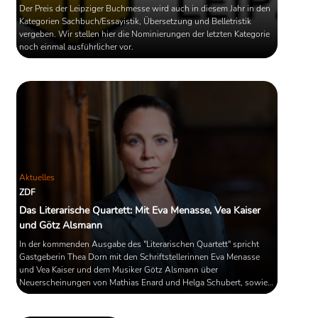
Der Preis der Leipziger Buchmesse wird auch in diesem Jahr in den
Kategorien Sachbuch/Essayistik, Übersetzung und Belletristik
vergeben. Wir stellen hier die Nominierungen der letzten Kategorie
noch einmal ausführlicher vor.
Aktuelles
ZDF
Das Literarische Quartett: Mit Eva Menasse, Vea Kaiser
und Götz Alsmann
In der kommenden Ausgabe des "Literarischen Quartett" spricht
Gastgeberin Thea Dorn mit den Schriftstellerinnen Eva Menasse
und Vea Kaiser und dem Musiker Götz Alsmann über
Neuerscheinungen von Mathias Enard und Helga Schubert, sowie
über Neuausgaben von Iwan Gontscharow und Joyce Carol Oates.
Ausgestrahlt wird die Sendung am Freitag, 14. Mai 2021, 23.00