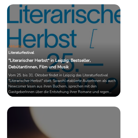
zehn ausgewählt, die wir hier noch einmal mit Nachdruck
empfehlen wollen. Viel Spaß!
Aktuelles
Literaturfestival
"Literarischer Herbst" in Leipzig: Bestseller,
DebütantInnen, Film und Musik
Vom 25. bis 31. Oktober findet in Leipzig das Literaturfestival
"Literarischer Herbst" statt. Sowohl etablierte AutorInnen als auch
Newcomer lesen aus ihren Büchern, sprechen mit den
GastgeberInnen über die Entstehung ihrer Romane und regen
Diskussionen an. Insgesamt 23 Veranstaltungen sind laut den
Organisatoren geplant.