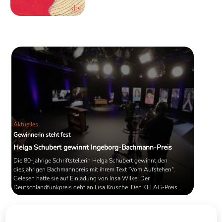
Öffentlichkeit. Vor kurzem erschien nun
ihr Erzählband "Vom Aufstehen", der 29
Texte versammelt, die sowohl
zeitgeschichtliche Themen, als auch
Familiengeschichten beleuchten.
Aktuelles
Gewinnerin steht fest
Helga Schubert gewinnt Ingeborg-Bachmann-Preis
Die 80-jährige Schriftstellerin Helga Schubert gewinnt den
diesjährigen Bachmannpreis mit ihrem Text "Vom Aufstehen".
Gelesen hatte sie auf Einladung von Insa Wilke. Der
Deutschlandfunkpreis geht an Lisa Krusche. Den KELAG-Preis
gewinnt dieses Jahr der Österreicher Egon Christian Leitner, den
3sat-Preis Laura Freudenthaler. Somit geht ein recht harter
Wettbewerb zu Ende, der vor allem eine äußerst streitlustig Jury