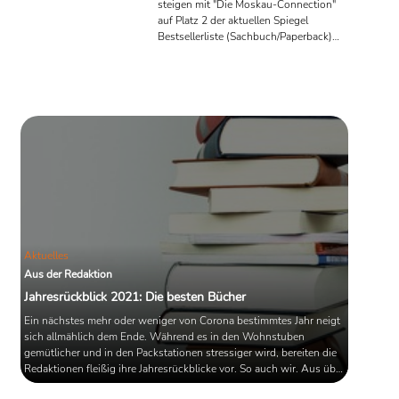
steigen mit "Die Moskau-Connection"
auf Platz 2 der aktuellen Spiegel
Bestsellerliste (Sachbuch/Paperback)
ein. Karen Sander schafft es mit "Der
Strand" auf Platz 4 in der Rubrik
Belletristik/Taschenbuch. Das
wöchentliche Bestseller-Update.
Aktuelles
Aus der Redaktion
Jahresrückblick 2021: Die besten Bücher
Ein nächstes mehr oder weniger von Corona bestimmtes Jahr neigt
sich allmählich dem Ende. Während es in den Wohnstuben
gemütlicher und in den Packstationen stressiger wird, bereiten die
Redaktionen fleißig ihre Jahresrückblicke vor. So auch wir. Aus über
sechzig Büchern, die wir in diesem Jahr besprachen, haben wir