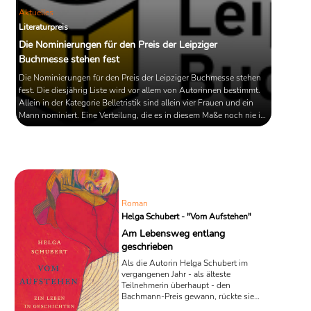
Aktuelles
Literaturpreis
Die Nominierungen für den Preis der Leipziger
Buchmesse stehen fest
Die Nominierungen für den Preis der Leipziger Buchmesse stehen
fest. Die diesjährig Liste wird vor allem von Autorinnen bestimmt.
Allein in der Kategorie Belletristik sind allein vier Frauen und ein
Mann nominiert. Eine Verteilung, die es in diesem Maße noch nie in
der Geschichte des Preises gab.
Roman
Helga Schubert - "Vom Aufstehen"
Am Lebensweg entlang
geschrieben
Als die Autorin Helga Schubert im
vergangenen Jahr - als älteste
Teilnehmerin überhaupt - den
Bachmann-Preis gewann, rückte sie
wieder stärker in die literarische