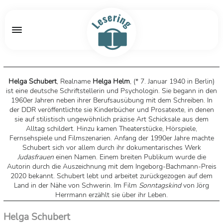
Helga Schubert
, Realname
Helga Helm
, (* 7. Januar 1940 in Berlin)
ist eine deutsche Schriftstellerin und Psychologin. Sie begann in den
1960er Jahren neben ihrer Berufsausübung mit dem Schreiben. In
der DDR veröffentlichte sie Kinderbücher und Prosatexte, in denen
sie auf stilistisch ungewöhnlich präzise Art Schicksale aus dem
Alltag schildert. Hinzu kamen Theaterstücke, Hörspiele,
Fernsehspiele und Filmszenarien. Anfang der 1990er Jahre machte
Schubert sich vor allem durch ihr dokumentarisches Werk
Judasfrauen
einen Namen. Einem breiten Publikum wurde die
Autorin durch die Auszeichnung mit dem Ingeborg-Bachmann-Preis
2020 bekannt. Schubert lebt und arbeitet zurückgezogen auf dem
Land in der Nähe von Schwerin. Im Film
Sonntagskind
von Jörg
Herrmann erzählt sie über ihr Leben.
Helga Schubert ist die Tochter einer Volkswirtin, die als
Helga Schubert
Bibliothekarin tätig war, und eines Gerichtsassessors, der 1941 als