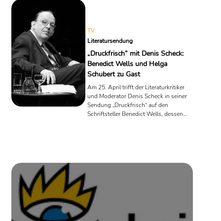
Uhr im ZDF. In der ZDFmediathek ist die Sendung bereits am
Donnerstag, 13. Mai 2021, ab 16.00 Uhr ...
TV
Literatursendung
„Druckfrisch“ mit Denis Scheck:
Benedict Wells und Helga
Schubert zu Gast
Am 25. April trifft der Literaturkritiker
und Moderator Denis Scheck in seiner
Sendung „Druckfrisch“ auf den
Schriftsteller Benedict Wells, dessen
aktueller Roman „Hard Land“ viel
besprochen und hochgelobt wurde.
Außerdem zu Gast: Die Autorin Helga
Schubert, die mit ihrem Buch „Vom
Aufstehen. Ein Leben in Geschichten“
gerade für den Preis der Leipziger
Buchmesse nominiert ist. Mit Scheck
sprechen die beiden über Popkultur,
Ostdeutschland und Selbstmord.