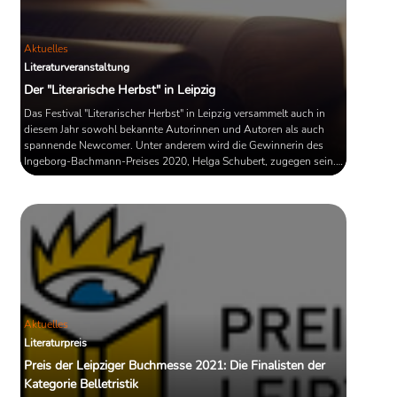
Aktuelles
Literaturveranstaltung
Der "Literarische Herbst" in Leipzig
Das Festival "Literarischer Herbst" in Leipzig versammelt auch in
diesem Jahr sowohl bekannte Autorinnen und Autoren als auch
spannende Newcomer. Unter anderem wird die Gewinnerin des
Ingeborg-Bachmann-Preises 2020, Helga Schubert, zugegen sein.
Laut Veranstalter sollen vom 25. bis 31. Oktober insgesamt 23
Veranstalten stattfinden.
Aktuelles
Literaturpreis
Preis der Leipziger Buchmesse 2021: Die Finalisten der
Kategorie Belletristik