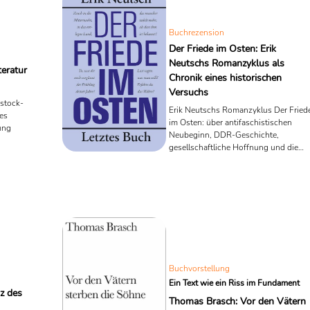
Buchrezension
Der Friede im Osten: Erik
Neutschs Romanzyklus als
teratur
Chronik eines historischen
Versuchs
pstock-
Erik Neutschs Romanzyklus Der Fried
hes
im Osten: über antifaschistischen
ung
Neubeginn, DDR-Geschichte,
gesellschaftliche Hoffnung und die
 Werk
langsame Erschöpfung eines
nd
historischen Projekts.
Buchvorstellung
Ein Text wie ein Riss im Fundament
z des
Thomas Brasch: Vor den Vätern