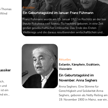
Aktuelles
5 Thomas
Ein Geburtstagskind im Januar: Franz Fühmann
 Wind
Franz Fühmann wurde am 15. Januar 1922 in Rochlitz an der Iser
(heute Rokytnice nad Jizerou, Tschechien) geboren, in eine Zeit
großer gesellschaftlicher Umbrüche. Das Ende des Ersten
Weltkriegs und die daraus resultierenden wirtschaftlichen und
politischen Herausforderungen prägten das Umfeld seiner Kindheit
Er wuchs in einem kleinbürgerlich-katholischen Elternhaus auf, da
von Disziplin und religiösem Glauben bestimmt war. Seine Mutter
war eine streng gläubige Katholikin, sein Vater ein ...
Aktuelles
Exilantin, Kämpferin, Erzählerin,
Visionärin
lassiker
Ein Geburtstagskind im
November: Anna Seghers
ich,
n und
Anna Seghers: Eine Stimme für
ist ein
Gerechtigkeit und Solidarität Anna
nd ein
Seghers, geboren als Netty Reiling am
s in der
19. November 1900 in Mainz, war ein
Wirkung
der bedeutendsten deutschen
ählt von