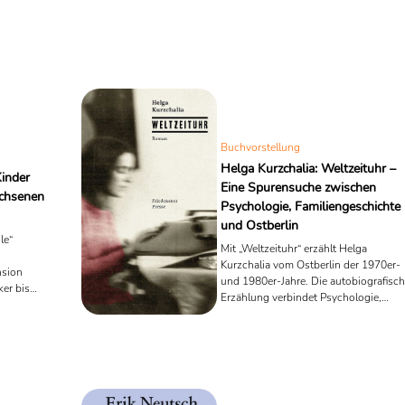
Buchvorstellung
Helga Kurzchalia: Weltzeituhr –
inder
Eine Spurensuche zwischen
chsenen
Psychologie, Familiengeschichte
und Ostberlin
le“
Mit „Weltzeituhr“ erzählt Helga
Kurzchalia vom Ostberlin der 1970er-
nsion
und 1980er-Jahre. Die autobiografisc
er bis
Erzählung verbindet Psychologie,
t.
jüdische Familiengeschichte und DDR
Erfahrung zu einer literarischen
Spurensuche nach Herkunft,
Erinnerung und gesellschaftlicher
Prägung.