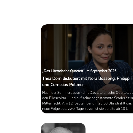
und Arbeiter künftig erforsc
zugänglich gemacht. Ein Übe
über Termine, Inhalte und
Hintergründe.
„Das Literarische Quartett“ im September 2025
Thea Dorn diskutiert mit Nora Bossong, Philipp T
und Cornelius Pollmer
Nach der Sommerpause kehrt Das Literarische Quartett z
den Bildschirm – und auf seine angestammte Sendezeit k
Mitternacht. Am 12. September um 23:30 Uhr strahlt das
neue Folge aus, zwei Tage zuvor ist sie bereits ab 10 Uhr 
Mediathek abrufbar. Aufgezeichnet wurde wie immer im 
Foyer des Berliner Ensembles – eine Kulisse, die mittlerwe
ebenso viel Patina wie Polemik birgt. Gastgeberin Thea D
durch die Runde und trifft diesmal auf eine ebenso illustre 