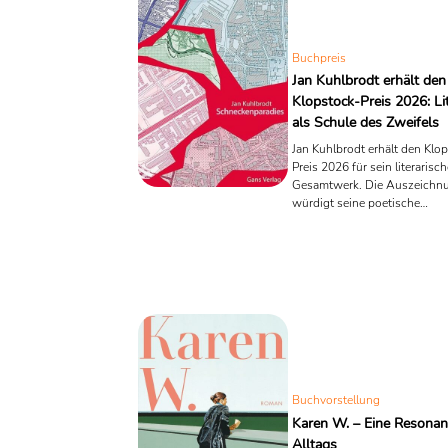
Buchpreis
Jan Kuhlbrodt erhält den
Klopstock-Preis 2026: Li
als Schule des Zweifels
Jan Kuhlbrodt erhält den Klo
Preis 2026 für sein literarisc
Gesamtwerk. Die Auszeichn
würdigt seine poetische
Gesellschaftskritik und sein
zwischen DDR-Erinnerung u
Gegenwart.
Buchvorstellung
Karen W. – Eine Resonan
Alltags