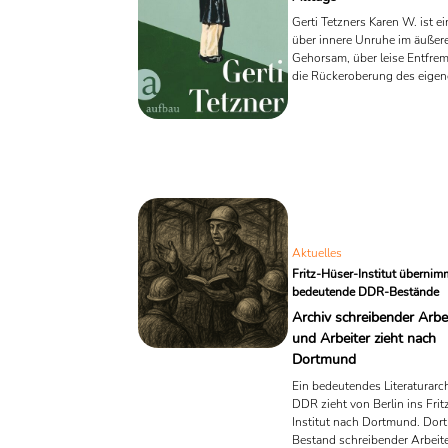
Gerti Tetzners Karen W. ist 
über innere Unruhe im äußer
Gehorsam, über leise Entfr
die Rückeroberung des eige
Lebens. In einem stillen, prä
erzählt Tetzner vom Alltag i
jenseits der großen Parolen, a
Gewebe gesellschaftlicher
Wahrnehmung. Lesering zeic
nach, wie dieser Roman über
Einzelnen spricht – und dabei
Kollektiv erahnen lässt.
Aktuelles
Fritz-Hüser-Institut übernim
bedeutende DDR-Bestände
Archiv schreibender Arbe
und Arbeiter zieht nach
Dortmund
Ein bedeutendes Literaturarc
DDR zieht von Berlin ins Frit
Institut nach Dortmund. Dort
Bestand schreibender Arbeit