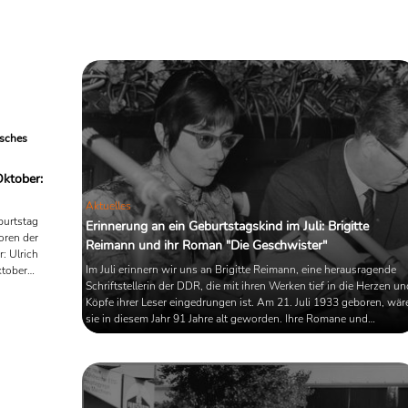
Schriftstellerinnen des 20.
 der
Jahrhunderts. Sie wuchs in einer
men, die
jüdischen Familie auf, die Bildung und
ge des
Kultur schätzte; ihr Vater betrieb eine
. Das Buch
Kunst- und Antiquitätenhandlung, ihr
uflage beim
Mutter entstammte einer angesehenen
..
Frankfurter Kaufmannsfamilie. Schon
früh zeigte sich Seghers’ Interesse an
Literatur und Kunst, was sie 1920 zu
isches
einem ...
Oktober:
Aktuelles
burtstag
Erinnerung an ein Geburtstagskind im Juli: Brigitte
oren der
Reimann und ihr Roman "Die Geschwister"
: Ulrich
Im Juli erinnern wir uns an Brigitte Reimann, eine herausragende
ktober
Schriftstellerin der DDR, die mit ihren Werken tief in die Herzen un
am 9.August
Köpfe ihrer Leser eingedrungen ist. Am 21. Juli 1933 geboren, wär
 nicht nur
sie in diesem Jahr 91 Jahre alt geworden. Ihre Romane und
ler,
Erzählungen, besonders der Roman "Die Geschwister", bieten ein
r und
ungeschönten Blick auf das Leben und die inneren Konflikte in der
 anderer
DDR.
er DDR