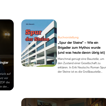
ht und
rblick
Buchvorstellung
„Spur der Steine“ – Wie ein
Brigadier zum Mythos wurde
(und was heute davon übrig ist)
Manchmal genügt eine Baustelle, um
ingler
den Zustand einer Gesellschaft zu
erklären. In Erik Neutschs Roman Spur
der Steine ist es die Großbaustelle
urück auf
Schkona – ein Ort, an dem nicht nur
urz vor
Rohrleitungen verlegt, sondern auch
 ZDF die
Ideale durchgespült werden. Und wie
in der
das so ist mit Idealen: Sie halten selte
Rang-
dem Wasserdruck des Alltags stand.
ile
orn führt
...