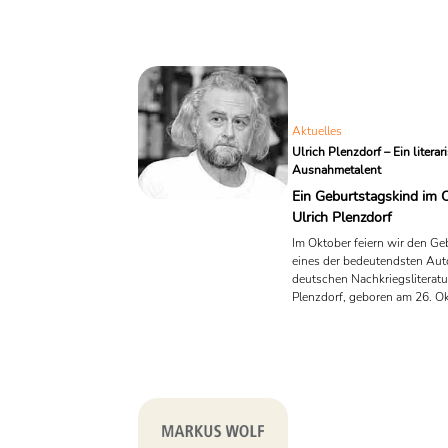
Sehnsucht, Freundschaft und
Bedeutung von Heimat – The
während der besinnlichen Ta
Jahres im Mittelpunkt stehen
ist 2009 bereits in der 20. A
Beltz | Der KinderbuchVerlag .
Aktuelles
Ulrich Plenzdorf – Ein literar
Ausnahmetalent
Ein Geburtstagskind im 
Ulrich Plenzdorf
Im Oktober feiern wir den Ge
eines der bedeutendsten Aut
deutschen Nachkriegsliteratur
Plenzdorf, geboren am 26. O
1934 in Berlin. Er verstarb 
2007 in Berlin. Plenzdorf war
ein herausragender Schriftstel
sondern auch Drehbuchauto
Dramaturg, der wie kaum ein
die literarische Landschaft d
geprägt hat.