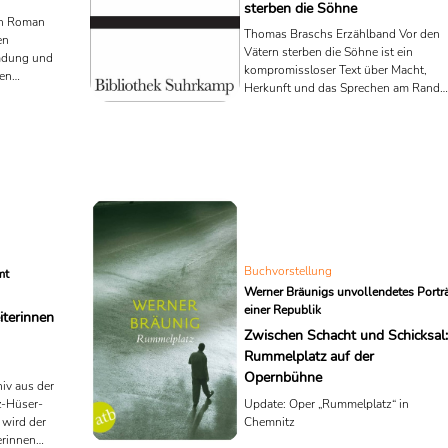
sterben die Söhne
ein Roman
Thomas Braschs Erzählband Vor den
en
Vätern sterben die Söhne ist ein
emdung und
kompromissloser Text über Macht,
nen
Herkunft und das Sprechen am Rand
zisen Ton
der Sprache – damals wie heute von
n der DDR –
bestürzender Aktualität.
ber tief im
hnet
 den
 ein
Buchvorstellung
mt
Werner Bräunigs unvollendetes Portr
einer Republik
iterinnen
Zwischen Schacht und Schicksal:
Rummelplatz auf der
Opernbühne
hiv aus der
z-Hüser-
Update: Oper „Rummelplatz“ in
 wird der
Chemnitz
erinnen