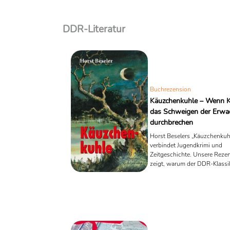
DDR-Literatur
Buchrezension
Käuzchenkuhle – Wenn K
das Schweigen der Erwa
durchbrechen
Horst Beselers „Käuzchenkuh
verbindet Jugendkrimi und
Zeitgeschichte. Unsere Reze
zeigt, warum der DDR-Klassik
heute lesenswert geblieben is