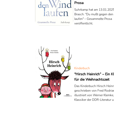
Prosa
Suhrkamp hat am 13.01.202
Brasch: "Du mußt gegen den
laufen" – Gesammelte Prosa
veröffentlicht.
Kinderbuch
"Hirsch Heinrich“ – Ein K
für die Weihnachtszeit
Das Kinderbuch Hirsch Heinr
geschrieben von Fred Rodria
illustriert von Werner Klemke, 
Klassiker der DDR-Literatur u
zeitloses Werk, das besonder
Weihnachtszeit seine volle 
entfaltet. Die Geschichte erz