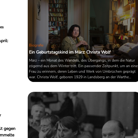
nes
pril:
Biografie
Ein Geburtstagskind im März: Christa Wolf
März – ein Monat des Wandels, des Übergangs, in dem die Natur
zögernd aus dem Winter tritt. Ein passender Zeitpunkt, um an eine
Frau zu erinnern, deren Leben und Werk von Umbrüchen geprägt
war. Christa Wolf, geboren 1929 in Landsberg an der Warthe
(heute Gorzów Wielkopolski, Polen), durchlebte Krieg, Ideologien
und gesellschaftliche Wandlungen mit einem wachen Geist und
einer kompromisslosen Stimme. Ihr literarisches Schaffen ist nicht
nur Dokument, sondern Auseinandersetzung – mit ihrer Zeit, ...
r
ßt gegen
ammelte