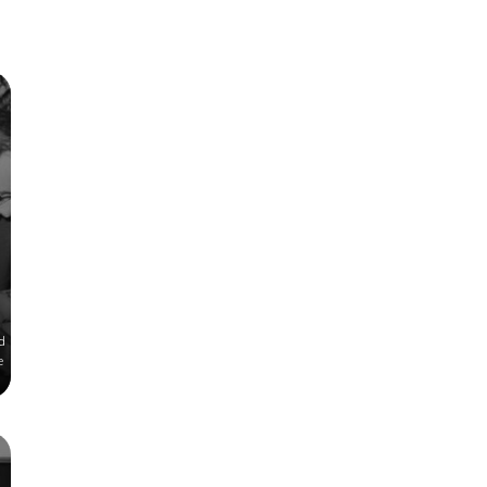
e
d
e
en