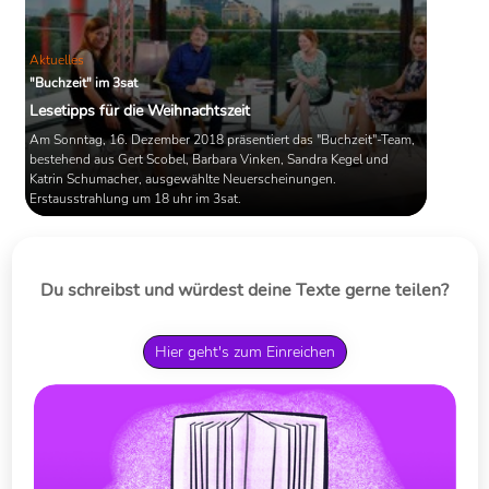
Aktuelles
"Buchzeit" im 3sat
Lesetipps für die Weihnachtszeit
Am Sonntag, 16. Dezember 2018 präsentiert das "Buchzeit"-Team,
bestehend aus Gert Scobel, Barbara Vinken, Sandra Kegel und
Katrin Schumacher, ausgewählte Neuerscheinungen.
Erstausstrahlung um 18 uhr im 3sat.
Du schreibst und würdest deine Texte gerne teilen?
Hier geht's zum Einreichen