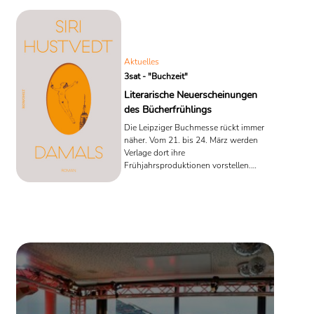
Schumacher und Gert Scobel über ihre favorisierten Romane.
Aktuelles
3sat - "Buchzeit"
Literarische Neuerscheinungen
des Bücherfrühlings
Die Leipziger Buchmesse rückt immer
näher. Vom 21. bis 24. März werden
Verlage dort ihre
Frühjahrsproduktionen vorstellen.
"Buchzeit" wirft schon im voraus einen
Blick auf vier lohnenswerte
Neuerscheinungen. Über diese
diskutieren Barbara Vinken, Sandra
Kegel, Katrin Schumacher und Gert
Scobel am Sonntag, 17. März 2019,
18.00 Uhr im 3sat. Eine kurze
Buchvorstellung.