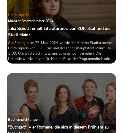
Literaturpreis
Mainzer Stadtschreiber 2024
Julia Schoch erhält Literaturpreis von ZDF, 3sat und der
Stadt Mainz
Am Freitag, dem 22. März 2024, wurde der Mainzer Stadtschreiber-
Literaturpreis von ZDF, 3sat und der Landeshauptstadt Mainz um
17:00 Uhr an die Schriftstellerin Julia Schoch verliehen. Die
Urkunde wurde ihr von Dr. Nadine Bilke, der Programmdirektorin
des ZDF, und Nino Haase, dem Oberbürgermeister der
Landeshauptstadt Mainz, im Mainzer Leibniz-Zentrum für
Archäologie überreicht.
Aktuelles
Buchempfehlungen
"Buchzeit": Vier Romane, die sich in diesem Frühjahr zu