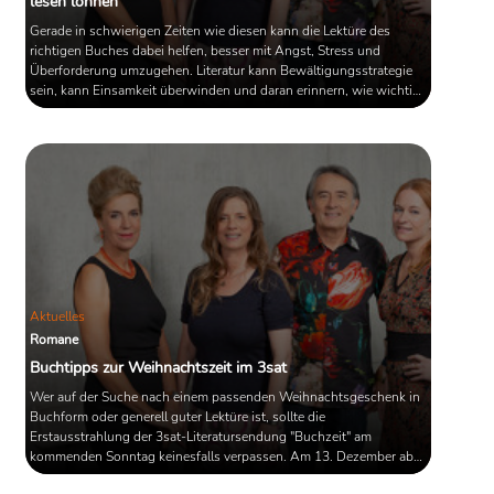
lesen lohnen
Gerade in schwierigen Zeiten wie diesen kann die Lektüre des
richtigen Buches dabei helfen, besser mit Angst, Stress und
Überforderung umzugehen. Literatur kann Bewältigungsstrategie
sein, kann Einsamkeit überwinden und daran erinnern, wie wichtig
es ist, auch in Krisenzeiten hoffnungsvoll zu bleiben. Um Ab- und
Umbrüche drehen sich auch die Bücher, die in der kommenden
Ausgabe der "Buchzeit" besprochen werden. Vier Romane hat man
aus dem breiten Sortiment der Frühjahrs-Programme ausgewählt.
Am ...
Aktuelles
Romane
Buchtipps zur Weihnachtszeit im 3sat
Wer auf der Suche nach einem passenden Weihnachtsgeschenk in
Buchform oder generell guter Lektüre ist, sollte die
Erstausstrahlung der 3sat-Literatursendung "Buchzeit" am
kommenden Sonntag keinesfalls verpassen. Am 13. Dezember ab
18.00 Uhr sprechen hier Barbara Vinken, Sandra Kegel, Karin