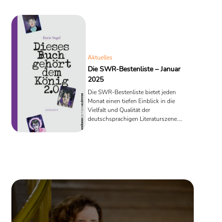
Aktuelles
Die SWR-Bestenliste – Januar
2025
Die SWR-Bestenliste bietet jeden
Monat einen tiefen Einblick in die
Vielfalt und Qualität der
deutschsprachigen Literaturszene.
Gegründet 1975 von Jürgen
Lodemann, wird sie von 30 Kritikern
zusammengestellt, die vier Titel
nominieren und nach einem
Punktesystem bewerten. Daraus
entsteht eine Liste von zehn Büchern,
die es wert sind, gelesen zu werden. Im
Januar 2025 sind diese Werke
besonders hervorgestochen: