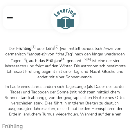
[
1
]
[
2
]
Der
Frühling
oder
Lenz
(von mittelhochdeutsch
lenze
, von
germanisch *
langat-tin
von *
tina
‚Tag‘, nach den länger werdenden
[
3
]
[
4
]
[
5
]
[
6
]
Tagen
), auch das
Frühjahr
genannt,
ist eine der vier
Jahreszeiten und folgt auf den Winter. Die astronomisch bestimmte
Jahreszeit Frühling beginnt mit einer Tag-und-Nacht-Gleiche und
endet mit einer Sonnenwende.
Im Laufe eines Jahres ändern sich Tageslänge (als Dauer des lichten
Tages) und Tagbogen der Sonne (mit höchstem mittäglichem
Sonnenstand) abhängig von der geographischen Breite eines Ortes
verschieden stark. Dies führt in mittleren Breiten zu deutlich
ausgeprägten Jahreszeiten, die sich auf beiden Hemisphären der
Erde in jährlichem Turnus wiederholen. Während auf der einen
Hemisphäre Herbst ist, ist auf der anderen Frühling; vom
Südfrühling
der Südhalbkugel wird daher der
Nordfrühling
der
Frühling