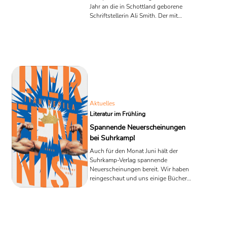
Jahr an die in Schottland geborene
Schriftstellerin Ali Smith. Der mit
25.000 Euro dotierte Preis wird im
Rahmen der Salzburger Festspiele
vergeben und zeichnet das
Gesamtwerk einer Autorin oder eines
Autors aus. Im vergangenen Jahr
erschien mit "Sommer" der vierte und
letzte Teil von Smith´s hochgelobter
Jahreszeiten-Tetralogie beim
Luchterhand Verlag auf Deutsch.
Aktuelles
Literatur im Frühling
Spannende Neuerscheinungen
bei Suhrkamp!
Auch für den Monat Juni hält der
Suhrkamp-Verlag spannende
Neuerscheinungen bereit. Wir haben
reingeschaut und uns einige Bücher
rausgepickt, die wir Ihnen nicht
vorenthalten wollen. Sechs Auszüge in
aller Kürze!