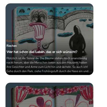
Kolumne
Riechen
Wer hat schon das Leben, das er sich wünscht?
Plötzlich ist die Sonne da. Die Bäume stehen noch unanständig
nackt herum, aber die Menschen treten aus den Häusern, halten
ihre Gesichter und Arme zum Licht hin und lächeln. So auch ich!
Gehe durch den Park, ziehe Frühlingsluft durch die Nase ein und...
rieche Waschmittel! Ein scharfer Geruch, Übelkeit hervorrufend und
von Menschen ausgehend, die mit einigem Abstand vor mir
schreiten. Fast so schlimm wie Mundgeruch! Haben die denn keine
Nasen?