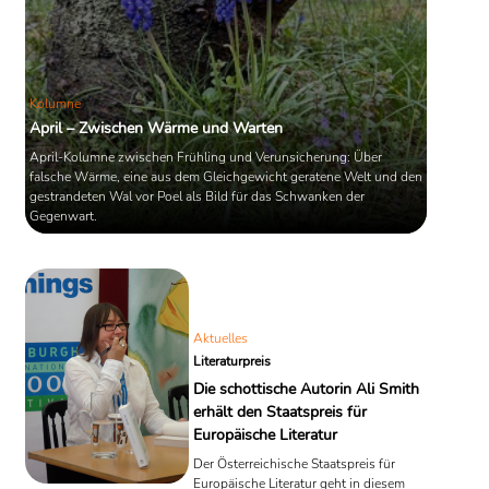
Kolumne
April – Zwischen Wärme und Warten
April-Kolumne zwischen Frühling und Verunsicherung: Über
falsche Wärme, eine aus dem Gleichgewicht geratene Welt und den
gestrandeten Wal vor Poel als Bild für das Schwanken der
Gegenwart.
Aktuelles
Literaturpreis
Die schottische Autorin Ali Smith
erhält den Staatspreis für
Europäische Literatur
Der Österreichische Staatspreis für
Europäische Literatur geht in diesem