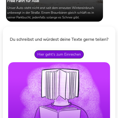
Freie Fahrt für Alle!
Unser Auto steht nicht erst seit dem erneuten Wintereinbruch
unbewegt in der Straße. Einem Braunbären gleich schläft es in
seiner Parkbucht, jedenfalls solange es Schnee gibt.
Du schreibst und würdest deine Texte gerne teilen?
Hier geht's zum Einreichen