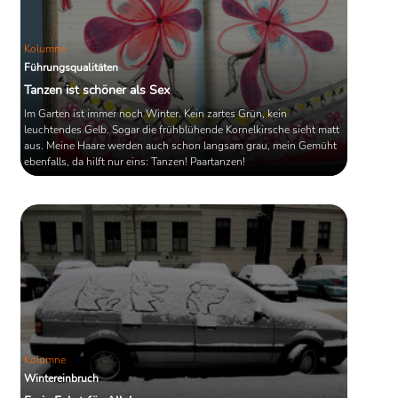
Kolumne
Führungsqualitäten
Tanzen ist schöner als Sex
Im Garten ist immer noch Winter. Kein zartes Grün, kein
leuchtendes Gelb. Sogar die frühblühende Kornelkirsche sieht matt
aus. Meine Haare werden auch schon langsam grau, mein Gemüht
ebenfalls, da hilft nur eins: Tanzen! Paartanzen!
Kolumne
Wintereinbruch