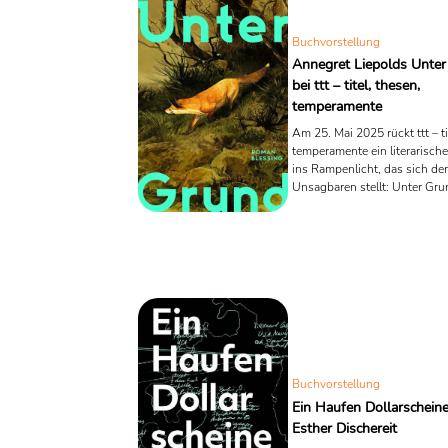
Buchvorstellung
Annegret Liepolds Unte
bei ttt – titel, thesen,
temperamente
Am 25. Mai 2025 rückt ttt – ti
temperamente ein literarisch
ins Rampenlicht, das sich d
Unsagbaren stellt: Unter Gr
Annegret Liepold. Ein Roman,
nicht für das Spektakel interes
sondern für die Lücken dazw
für das Schweigen, die verw
Erinnerungen, die Risse in d
Beziehungen. Und für eine ju
die zu spät aufbricht, um no
rechtzeitig anzukommen.
Buchvorstellung
Ein Haufen Dollarschein
Esther Dischereit