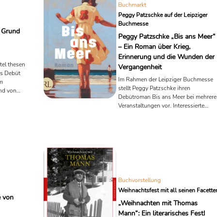
ziseliert, tragikomisch und aus der
Buchmarkt
Tiefe der westdeutschen Provinz ...
Peggy Patzschke auf der Leipziger
Buchmesse
r Grund
Peggy Patzschke „Bis ans Meer“
– Ein Roman über Krieg,
Erinnerung und die Wunden der
tel thesen
Vergangenheit
es Debüt
Im Rahmen der Leipziger Buchmesse
em
stellt Peggy Patzschke ihren
und von
Debütroman Bis ans Meer bei mehrer
 der sich
Veranstaltungen vor. Interessierte
siert,
Leserinnen und Leser haben die
ischen –
Gelegenheit, die Autorin live zu erlebe
aschenen
und mehr über ihren bewegenden
en
Roman zu erfahren:
nge Frau,
ch
Buchvorstellung
Weihnachtsfest mit all seinen Facette
e von
„Weihnachten mit Thomas
Mann“: Ein literarisches Fest!