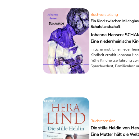
Buchvorstellung
Ein Kind zwischen Milchglas
Schuldlandschaft
Johanna Hansen: SCHA
Eine niederrheinische Kin
In Schamrot. Eine niederrhei
Kindheit erzählt Johanna Han
frühe Kindheitserfahrung zw
Sprachverlust, Familienlast 
poetischer Selbstbehauptung
beigefügten Illustrationen fu
zweite Erzählstimme – intensi
tastend, rotgrundig.
Buchrezension
Die stille Heldin von Her
Eine Mutter hält die Welt