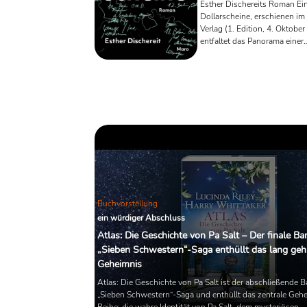
Esther Dischereits Roman Ei
Dollarscheine, erschienen im
Verlag (1. Edition, 4. Oktober
entfaltet das Panorama einer
zerrissenen Familie, deren jü
Identität über verschiedene 
Generationen hinweg in Be
bleibt. Nominiert für den Prei
Leipziger Buchmesse 2025, e
Buch von den Nachkommen 
Holocaust-Überlebenden, di
zwischen den USA, Italien u
Deutschland verstreut sind, 
zwischen Erinnerungen, Verl
institutionellen ...
Buchvorstellung
ein würdiger Abschluss
Atlas: Die Geschichte von Pa Salt – Der finale Ba
„Sieben Schwestern“-Saga enthüllt das lang geh
Geheimnis
Atlas: Die Geschichte von Pa Salt ist der abschließende 
„Sieben Schwestern“-Saga und enthüllt das zentrale Gehe
Reihe: die wahre Identität von Pa Salt, dem mysteriösen