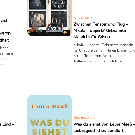
Kinderbuch
 und
Zwischen Fenster und Flug –
Nikola Huppertz’ Gebrannte
MROT:
Mandeln für Grisou
dheit
Nikola Huppertz’ Gebrannte Mandeln
nische
für Grisou erzählt in klaren Bildern un
sen eine
zarten Tönen vom Wunsch nach
ischen
Teilhabe, vom Mut zum Alleinsein –
und
und von einem Vogel, der fliegt, weil e
. Die
mehr will als Worte. Ein besonderes
ngieren als
Vorlesebuch für Kinder ab 4 Jahren.
v,
Buchrezension
a Lind –
Was du siehst von Laura Maaß 
Liebesgeschichte, Landluft,