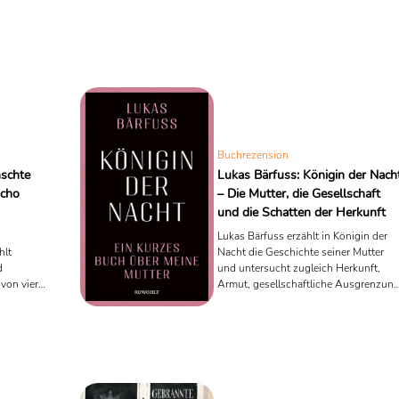
Buchrezension
schte
Lukas Bärfuss: Königin der Nach
Echo
– Die Mutter, die Gesellschaft
und die Schatten der Herkunft
Lukas Bärfuss erzählt in Königin der
hlt
Nacht die Geschichte seiner Mutter
d
und untersucht zugleich Herkunft,
von vier
Armut, gesellschaftliche Ausgrenzun
zension
und familiäre Prägung. Eine
eindringliche literarische Erinnerung
us und
zwischen persönlicher Erfahrung und
.
Gesellschaftsanalyse.