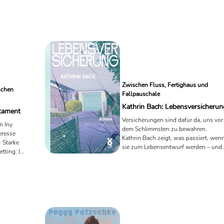
t worden.
ern belegt
RF bis zur
. Parallel
mit Books
ril 2026
ie Bulloch;
 die ...
Zwischen Fluss, Fertighaus und
ischen
Fallpauschale
Kathrin Bach: Lebensversicherun
stament
Versicherungen sind dafür da, uns vor
n Iny
dem Schlimmsten zu bewahren.
eresse
Kathrin Bach zeigt, was passiert, wen
 Starke
sie zum Lebensentwurf werden – und
etting: Iny
was übrig bleibt, wenn der Schutz
nicht greift. Lebensversicherung ist
kein Buch über Versicherungen,
sondern ein Buch, das sie ernst nimmt
Nicht in ihrer Produktlogik, sondern in
ihrem Versprechen: Sicherheit. Das
Resultat ist eine stille Chronik des
Misstrauens gegenüber der Welt – fei