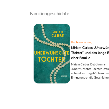
Familiengeschichte
Buchvorstellung
Miriam Carbes „Unerwün
Töchter“ und das lange 
einer Familie
Miriam Carbes Debütroman
„Unerwünschte Töchter“ erzä
anhand von Tagebüchern un
Erinnerungen die Geschichte 
Frauengenerationen. Eine Re
über Familienarchive,
Bildungsbürgertum, Rassism
das deutsche 20. Jahrhundert