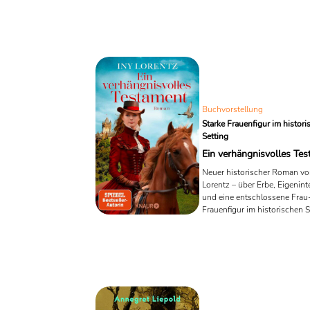
über zwanzig Länder verkauf
Das ist nicht nur Hype, sond
– von 3sat/„Kulturzeit“ über S
offiziellen Shortlist-Mitteilung
ist die US-Ausgabe bei Sum
(Simon & Schuster) für 7. Ap
terminiert, übersetzt von Jam
MacLehose Press verantwortet
Buchvorstellung
Starke Frauenfigur im histor
Setting
Ein verhängnisvolles Te
Neuer historischer Roman vo
Lorentz – über Erbe, Eigenint
und eine entschlossene Frau-
Frauenfigur im historischen S
Lorentz bleibt sich treu