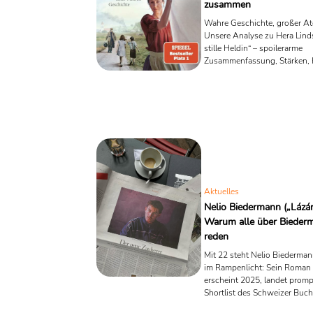
zusammen
Wahre Geschichte, großer A
Unsere Analyse zu Hera Lind
stille Heldin“ – spoilerarme
Zusammenfassung, Stärken,
Fakten & Lese-Mehrwert.
Aktuelles
Nelio Biedermann („Lázár
Warum alle über Bieder
reden
Mit 22 steht Nelio Biederman
im Rampenlicht: Sein Roman 
erscheint 2025, landet promp
Shortlist des Schweizer Buch
und ist bereits vor Veröffentl