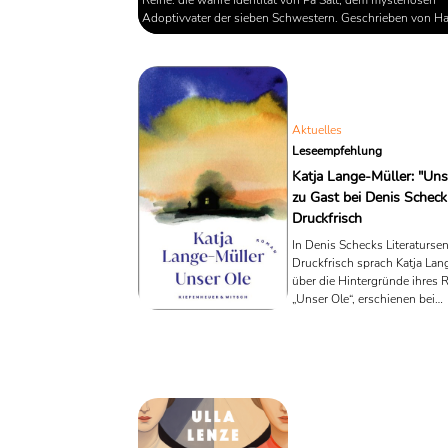
Adoptivvater der sieben Schwestern. Geschrieben von Ha
Whittaker nach dem Tod der ursprünglichen Autorin Lucin
liefert der Roman Antworten auf die Fragen, die die Fans 
hinweg begleitet haben. Atlas: Die Geschichte von Pa Salt
Goldmann Verlag erschienen. Das genaue Erscheinungsda
Aktuelles
Leseempfehlung
Katja Lange-Müller: "Uns
zu Gast bei Denis Scheck
Druckfrisch
In Denis Schecks Literaturs
Druckfrisch sprach Katja Lan
über die Hintergründe ihres
„Unser Ole“, erschienen bei
Kiepenheuer & Witsch, und 
dabei tiefe Einblicke in die su
autobiografischen Bezüge de
das die oft schmerzhaften u
ambivalenten Bindungen zw
Müttern und Kindern thematis
Lange-Müller berichtete von i
eigenen, konfliktbeladenen 