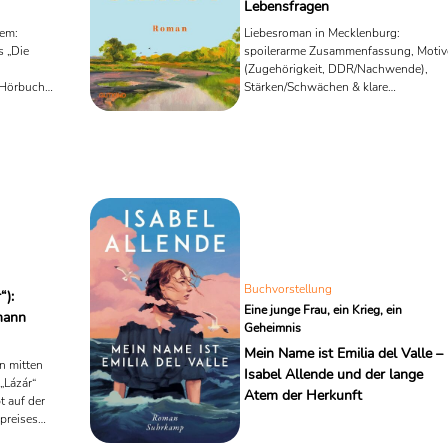
Lebensfragen
tem:
Liebesroman in Mecklenburg:
s „Die
spoilerarme Zusammenfassung, Motiv
(Zugehörigkeit, DDR/Nachwende),
 Hörbuch-
Stärken/Schwächen & klare
Leseempfehlung.
Buchvorstellung
“):
Eine junge Frau, ein Krieg, ein
mann
Geheimnis
Mein Name ist Emilia del Valle –
n mitten
Isabel Allende und der lange
„Lázár“
Atem der Herkunft
t auf der
preises
ichung in