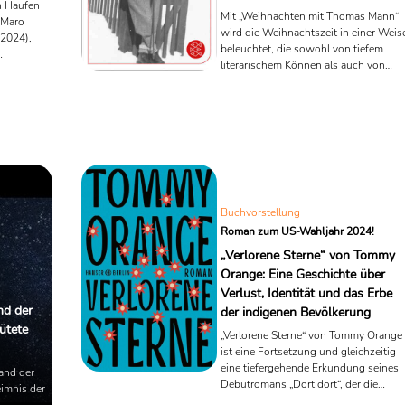
n Haufen
Mit „Weihnachten mit Thomas Mann“
 Maro
wird die Weihnachtszeit in einer Weis
 2024),
beleuchtet, die sowohl von tiefem
literarischem Können als auch von
dische
einer besonderen Sensibilität für die
Länder und
Zwischentöne des Lebens geprägt ist.
wegung
Die Sammlung vereint ausgewählte
s der
Erzählungen, Briefe und Essays des
rzählt das
großen deutschen
von
Literaturnobelpreisträgers, die sich mit
e
dem Weihnachtsfest in all seinen
nd
Facetten auseinandersetzen. Thomas
gefangen
Mann, bekannt für seinen genauen
Buchvorstellung
usten und
Blick auf menschliche Beziehungen
Roman zum US-Wahljahr 2024!
und gesellschaftliche ...
„Verlorene Sterne“ von Tommy
Orange: Eine Geschichte über
Verlust, Identität und das Erbe
nd der
der indigenen Bevölkerung
ütete
„Verlorene Sterne“ von Tommy Orange
ist eine Fortsetzung und gleichzeitig
eine tiefergehende Erkundung seines
Band der
Debütromans „Dort dort“, der die
imnis der
Geschichten indigener Amerikaner in