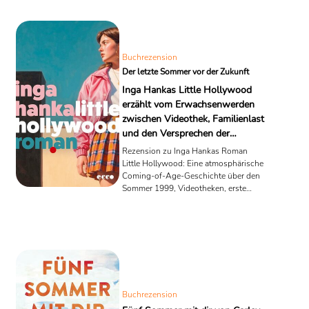
Buchrezension
Der letzte Sommer vor der Zukunft
Inga Hankas Little Hollywood
erzählt vom Erwachsenwerden
zwischen Videothek, Familienlast
und den Versprechen der
Neunziger
Rezension zu Inga Hankas Roman
Little Hollywood: Eine atmosphärische
Coming-of-Age-Geschichte über den
Sommer 1999, Videotheken, erste
Liebe, Familienlast und die Suche nach
einem eigenen Leben zwischen
Nostalgie und Aufbruch.
Buchrezension