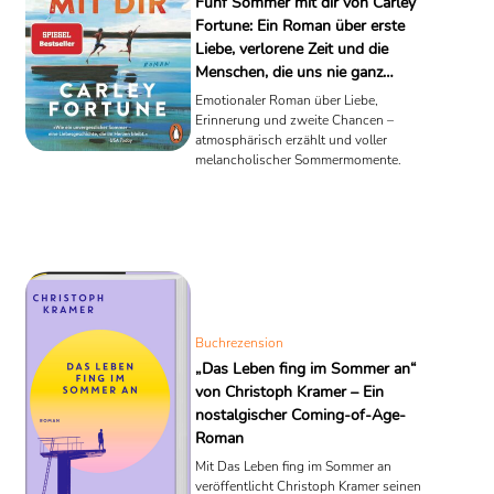
Fünf Sommer mit dir von Carley
Fortune: Ein Roman über erste
Liebe, verlorene Zeit und die
Menschen, die uns nie ganz
verlassen
Emotionaler Roman über Liebe,
Erinnerung und zweite Chancen –
atmosphärisch erzählt und voller
melancholischer Sommermomente.
Buchrezension
„Das Leben fing im Sommer an“
von Christoph Kramer – Ein
nostalgischer Coming-of-Age-
Roman
Mit Das Leben fing im Sommer an
veröffentlicht Christoph Kramer seinen