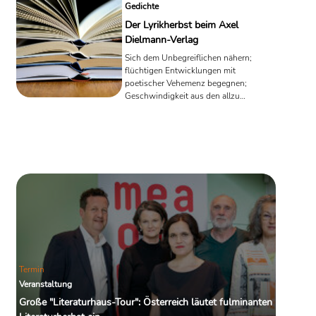
Gedichte
Der Lyrikherbst beim Axel
Dielmann-Verlag
Sich dem Unbegreiflichen nähern;
flüchtigen Entwicklungen mit
poetischer Vehemenz begegnen;
Geschwindigkeit aus den allzu
rasanten Entwicklungen nehmen, die
uns nervös, aufgeregt, unkonzentriert
werden lassen: Im diesjährigen
Herbstprogramm des Frankfurter Axel
Dielmann-Verlags nimmt die Lyrik
einen wichtigen Stellenwert ein. Sechs
Gedichtbände, eine Anthologie, die
ost- und südosteuropäische
DichterInnen versammelt, sowie ein
"EU Lyrik-Reisepass" stehen auf dem ...
Termin
Veranstaltung
Große "Literaturhaus-Tour": Österreich läutet fulminanten