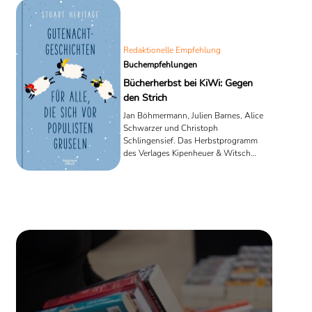
Wieland in den 80er Jahren hautnah
miterlebt haben.
Redaktionelle Empfehlung
Buchempfehlungen
Bücherherbst bei KiWi: Gegen
den Strich
Jan Böhmermann, Julien Barnes, Alice
Schwarzer und Christoph
Schlingensief. Das Herbstprogramm
des Verlages Kipenheuer & Witsch
präsentiert einige Bücher, deren
Protagonisten oder Autor*innen ein
Leben im Zeichen des Widerstandes
führ(t)en. Wir haben eine kleine
Auswahl getroffen, die wir Ihnen nicht
vorenthalten wollen.