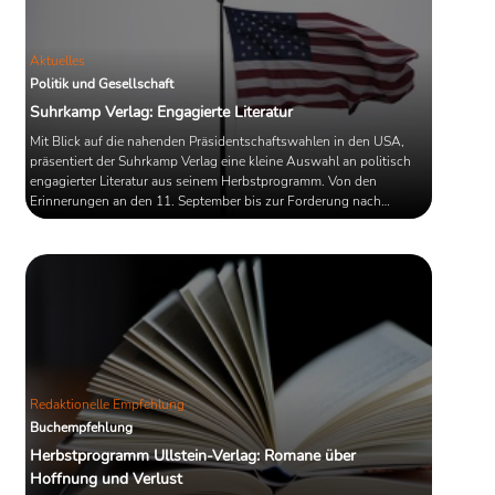
Aktuelles
Politik und Gesellschaft
Suhrkamp Verlag: Engagierte Literatur
Mit Blick auf die nahenden Präsidentschaftswahlen in den USA,
präsentiert der Suhrkamp Verlag eine kleine Auswahl an politisch
engagierter Literatur aus seinem Herbstprogramm. Von den
Erinnerungen an den 11. September bis zur Forderung nach
politischer Gleichheit, von der Zwiespältigkeit des Kapitalismus bis
hin zu den Krisen der Demokratie - hier werden LeserInnen fündig.
Redaktionelle Empfehlung
Buchempfehlung
Herbstprogramm Ullstein-Verlag: Romane über
Hoffnung und Verlust