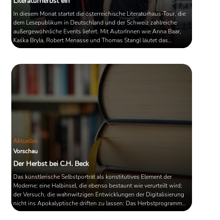
Literaturherbst ein
In diesem Monat startet die österreichische Literaturhaus-Tour, die
dem Lesepublikum in Deutschland und der Schweiz zahlreiche
außergewöhnliche Events liefert. Mit AutorInnen wie Anna Baar,
Kaśka Bryla, Robert Menasse und Thomas Stangl läutet das
Gastland der Leipziger Buchmesse 2023 mit den diesjährigen
Literaturherbst ein. Wann und wo Sie sich auf welche Lesungen,
Gesprächsrunden und Performances freuen können, zeigen Sie im
Artikel. Österreich ist das Gastland der auf den April verschobenen
...
Aktuelles
Vorschau
Der Herbst bei C.H. Beck
Das künstlerische Selbstporträt als konstitutives Element der
Moderne; eine Halbinsel, die ebenso bestaunt wie verurteilt wird;
der Versuch, die wahnwitzigen Entwicklungen der Digitalisierung
nicht ins Apokalyptische driften zu lassen: Das Herbstprogramm
des C. H. Beck-Verlags bietet eine riesige, facettenreiche Auswahl