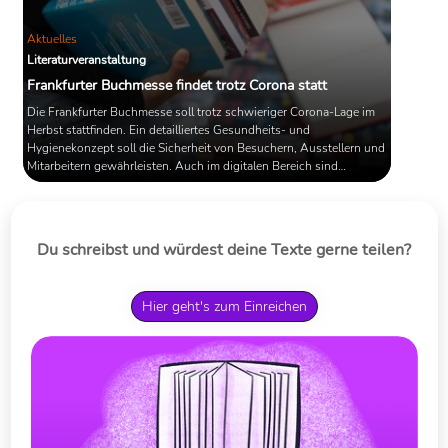
Aktuelles
Literaturveranstaltung
Frankfurter Buchmesse findet trotz Corona statt
Die Frankfurter Buchmesse soll trotz schwieriger Corona-Lage im
Herbst stattfinden. Ein detailliertes Gesundheits- und
Hygienekonzept soll die Sicherheit von Besuchern, Ausstellern und
Mitarbeitern gewährleisten. Auch im digitalen Bereich sind
Aktionen geplant.
Du schreibst und würdest deine Texte gerne teilen?
Hier geht's zum Einreichen