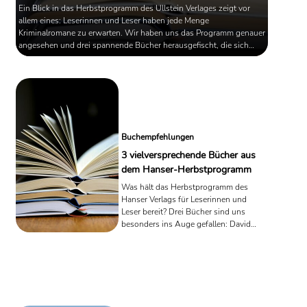
Ein Blick in das Herbstprogramm des Ullstein Verlages zeigt vor
allem eines: Leserinnen und Leser haben jede Menge
Kriminalromane zu erwarten. Wir haben uns das Programm genauer
angesehen und drei spannende Bücher herausgefischt, die sich
auch abfern von Mord und Totschlag behaupten können.
Buchempfehlungen
3 vielversprechende Bücher aus
dem Hanser-Herbstprogramm
Was hält das Herbstprogramm des
Hanser Verlags für Leserinnen und
Leser bereit? Drei Bücher sind uns
besonders ins Auge gefallen: David
Grossmans Roman "Was Nina wusste",
Dorothee Elmingers Recherche-
Geschichte "Aus der Zuckerfabrik" und
das Buch "Aufprall", in dem Ereignisse
geschildert werden, die die AutorInnen
Heinz Bude, Bettina Munk und Karin