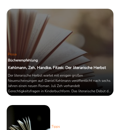
Prosa
Bücherempfehlung
Kehlmann, Zeh, Handke, Fitzek: Der literarische Herbst
Der literarische Herbst wartet mit einigen großen
Neuerscheinungen auf: Daniel Kehlmann veröffentlicht nach sechs
Jahren einen neuen Roman. Juli Zeh verhandelt
Gerechtigkeitsfragen in Kinderbuchform. Das literarische Debüt der
Literaturnobelpreisträgerin Annie Ernaux erscheint endlich auf
Deutsch. Peter Handke erzählt vom Heimkehren...
Tipps