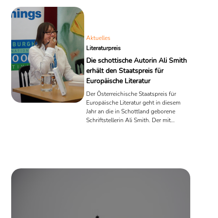
neuer Bücher. Hier stellen wir vier repräsentative Titel vor.
Aktuelles
Literaturpreis
Die schottische Autorin Ali Smith
erhält den Staatspreis für
Europäische Literatur
Der Österreichische Staatspreis für
Europäische Literatur geht in diesem
Jahr an die in Schottland geborene
Schriftstellerin Ali Smith. Der mit
25.000 Euro dotierte Preis wird im
Rahmen der Salzburger Festspiele
vergeben und zeichnet das
Gesamtwerk einer Autorin oder eines
Autors aus. Im vergangenen Jahr
erschien mit "Sommer" der vierte und
letzte Teil von Smith´s hochgelobter
Jahreszeiten-Tetralogie beim
Luchterhand Verlag auf Deutsch.