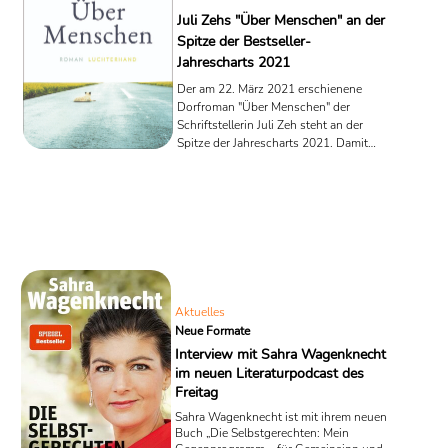
Juli Zehs "Über Menschen" an der
Spitze der Bestseller-
Jahrescharts 2021
Der am 22. März 2021 erschienene
Dorfroman "Über Menschen" der
Schriftstellerin Juli Zeh steht an der
Spitze der Jahrescharts 2021. Damit
hat Zeh den Bestsellerautor Sebastian
Fitzek, der in den vergangenen Jahren
Spitzenreiter im Börsenblatt-Ranking
war, vom Thron verdrängt. Laut Verlag
habe man allein im Dezember 30.000
Exemplare von Zehs "Über Menschen"
verkaufen können.
Aktuelles
Neue Formate
Interview mit Sahra Wagenknecht
im neuen Literaturpodcast des
Freitag
Sahra Wagenknecht ist mit ihrem neuen
Buch „Die Selbstgerechten: Mein