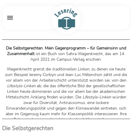
Die Selbstgerechten. Mein Gegenprogramm – für Gemeinsinn und
Zusammenhalt
ist ein Buch von Sahra Wagenknecht, das am 14.
April 2021 im Campus-Verlag erschien.
Wagenknecht grenzt die
traditionellen Linken
, zu denen sie heute
zum Beispiel Jeremy Corbyn und Jean-Luc Mélenchon zählt und die
vor allem von der Arbeiterschicht unterstützt worden sei, von den
Lifestyle-Linken
ab, die das öffentliche Bild der gesellschaftlichen
Linken heute dominieren und die vor allem bei der akademischen
Mittelschicht Anklang finden würden. Die
Lifestyle-Linken
würden
zwar für Diversität, Antirassismus, eine lockere
Einwanderungspolitik und gegen den Klimawandel eintreten, sich
aber im Gegenzug kaum mehr für Klassenpolitik interessieren. Ihre
Ziele würden sie auch nicht mehr durch Umverteilung von
Vermögen erreichen wollen, sondern durch „Fragen des Lebensstils,
Die Selbstgerechten
der Konsumgewohnheiten und der moralischen Haltungsnoten“.