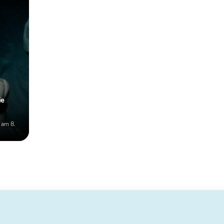
ie
 am 8.