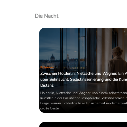
Die Nacht
Kolumne
Zwischen Hölderlin, Nietzsche und Wagner: Ein 
über Sehnsucht, Selbstinszenierung und die Kuns
Distanz
Hölderlin, Nietzsche und Wagner: von einem selbsternan
Künstler in der Bar über philosophische Selbstinszenierun
Frage, warum Hölderlins leise Unsicherheit moderner wirk
große Geste.