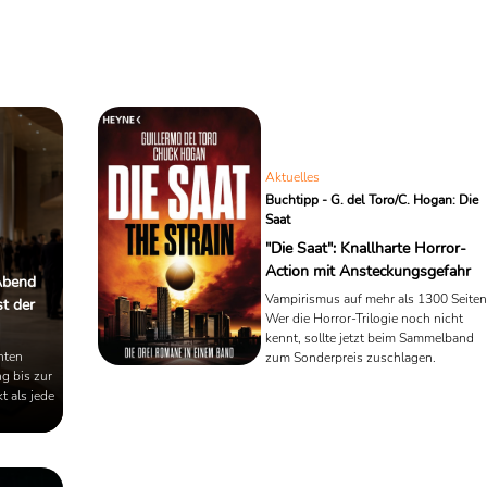
Aktuelles
Buchtipp - G. del Toro/C. Hogan: Die
Saat
"Die Saat": Knallharte Horror-
Action mit Ansteckungsgefahr
Abend
Vampirismus auf mehr als 1300 Seiten
t der
Wer die Horror-Trilogie noch nicht
kennt, sollte jetzt beim Sammelband
nten
zum Sonderpreis zuschlagen.
g bis zur
t als jede