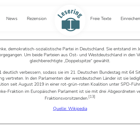
News
Rezension
Freie Texte
Einreiche
linke, demokratisch-sozialistische Partei in Deutschland. Sie entstand
rgegangen. Um beide Parteien aus Ost- und Westdeutschland in den Vor
gleichberechtigte „Doppelspitze“ gewählt.
deutlich verbessern, sodass sie im 21. Deutschen Bundestag mit 64 Sitz
ng vertreten. In den Parlamenten der westdeutschen Länder ist sie ledig
tion seit August 2019 in einer rot-grün-roten Koalition unter SPD-Führ
inke-Fraktion im Europäischen Parlament ist sie mit drei Abgeordneten ve
[
13
]
Fraktionsvorsitzenden.
Quelle: Wikipedia