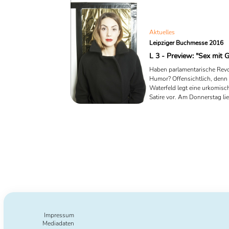
Aktuelles
Leipziger Buchmesse 2016
L 3 - Preview: "Sex mit G
Haben parlamentarische Revo
Humor? Offensichtlich, denn
Waterfeld legt eine urkomisch
Satire vor. Am Donnerstag lie
Autorin bei der L 3 live in der
Moritzbastei.
Impressum
Mediadaten