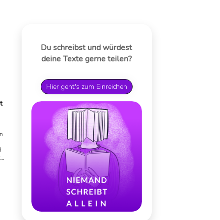
Du schreibst und würdest
deine Texte gerne teilen?
Hier geht's zum Einreichen
t
n
d
t