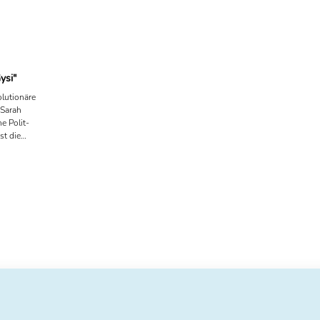
von Literaturgesprächen in einem neu
Podcast-Channel-Format anbieten. Z
...
ysi"
lutionäre
 Sarah
e Polit-
st die