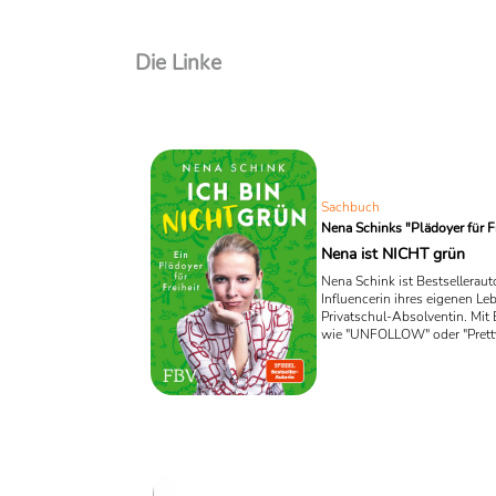
Die Linke
Sachbuch
Nena Schinks "Plädoyer für Fr
Nena ist NICHT grün
Nena Schink ist Bestsellerauto
Influencerin ihres eigenen Le
Privatschul-Absolventin. Mit
wie "UNFOLLOW" oder "Prett
hat die 27-Jährige bewiesen, 
einen guten Blick für die Ober
Ihr aktuelles Buch trägt den Ti
nicht Grün", soll ein "Plädoyer
Freiheit" sein und evoziert zu
einmal die Frage: "Na und?"