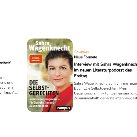
Aktuelles
Neue Formate
eiheit"
Interview mit Sahra Wagenknech
im neuen Literaturpodcast des
Freitag
rin,
bens und
Sahra Wagenknecht ist mit ihrem neue
 Büchern
Buch „Die Selbstgerechten: Mein
y Happy"
Gegenprogramm – für Gemeinsinn un
dass sie
Zusammenhalt“ der erste Interviewgas
fläche hat.
von Sebastian Puschner beim Podcast
tel "Ich bin
Channel der Wochenzeitschrift „der
 für
Freitag“ zum Thema Literatur. Als
nächst
Antwort auf die ausgefallenen
Veranstaltungen zur Leipziger
Buchmesse und zur Buchmesse
Frankfurt will „der Freitag“ eine Reihe