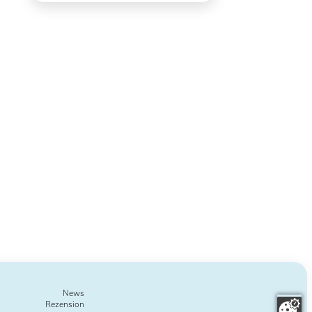
en
um
News
Rezension