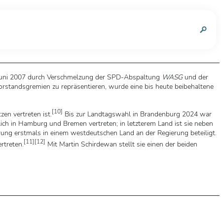
n
 im Juni 2007 durch Verschmelzung der SPD-Abspaltung
WASG
und der
standsgremien zu repräsentieren, wurde eine bis heute beibehaltene
[
10
]
en vertreten ist.
Bis zur Landtagswahl in Brandenburg 2024 war
lich in Hamburg und Bremen vertreten; in letzterem Land ist sie neben
ung erstmals in einem westdeutschen Land an der Regierung beteiligt.
[
11
]
[
12
]
rtreten.
Mit Martin Schirdewan stellt sie einen der beiden