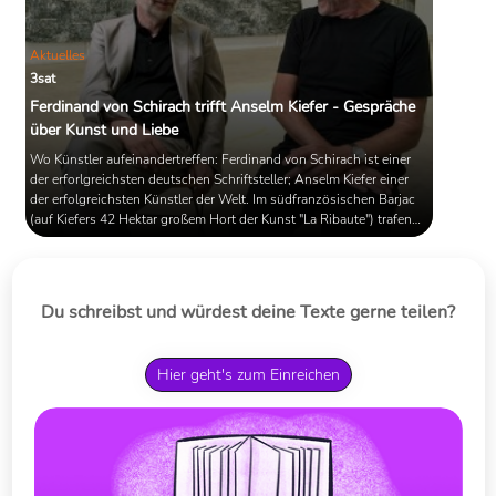
Aktuelles
3sat
Ferdinand von Schirach trifft Anselm Kiefer - Gespräche
über Kunst und Liebe
Wo Künstler aufeinandertreffen: Ferdinand von Schirach ist einer
der erforlgreichsten deutschen Schriftsteller; Anselm Kiefer einer
der erfolgreichsten Künstler der Welt. Im südfranzösischen Barjac
(auf Kiefers 42 Hektar großem Hort der Kunst "La Ribaute") trafen
sich die beiden und sprachen über Kunst, Literatur, das Leben und
die Liebe. 3sat zeigt die Dokumentation "Dialoge in Südfrankreich:
Ferdinand von Schirach trifft Anselm Kiefer" am Sonntag, 3. März
2019, um 10:05 uhr in ...
Du schreibst und würdest deine Texte gerne teilen?
Hier geht's zum Einreichen