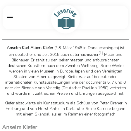
Anselm Karl Albert Kiefer
(* 8. März 1945 in Donaueschingen) ist
[
1
]
ein deutscher und seit 2018 auch österreichischer
Maler und
Bildhauer. Er zählt zu den bekanntesten und erfolgreichsten
deutschen Künstlern nach dem Zweiten Weltkrieg. Seine Werke
werden in vielen Museen in Europa, Japan und den Vereinigten
Staaten von Amerika gezeigt. Kiefer war auf bedeutenden
internationalen Kunstausstellungen wie der documenta 6, 7 und 8
oder der Biennale von Venedig (Deutscher Pavillon 1980) vertreten
und wurde mit zahlreichen Preisen und Ehrungen ausgezeichnet.
Kiefer absolvierte ein Kunststudium als Schüler von Peter Dreher in
Freiburg und von Horst Antes in Karlsruhe. Seine Karriere begann
mit einem Skandal, als er im Rahmen einer fotografisch
dokumentierten Performance an verschiedenen Stätten Europas den
Hitlergruß ausführte. Seine weitere Arbeit war stark geprägt von
Anselm Kiefer
Themen aus der deutschen Geschichte und Kultur, von der