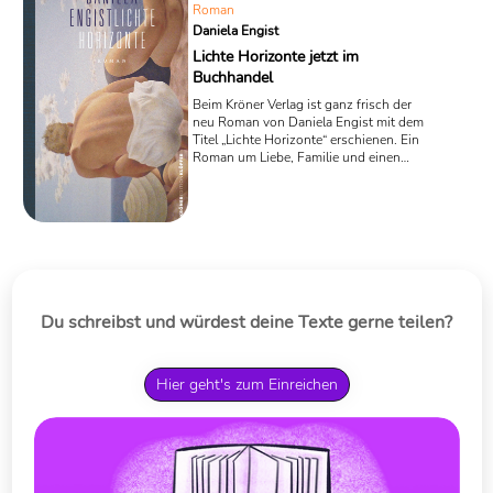
Roman
Daniela Engist
Lichte Horizonte jetzt im
Buchhandel
Beim Kröner Verlag ist ganz frisch der
neu Roman von Daniela Engist mit dem
Titel „Lichte Horizonte“ erschienen. Ein
Roman um Liebe, Familie und einen
Seitensprung. Die Badische Zeitung lobt
den Scharfsinn der Autorin, die Basler
Zeitung vergleicht Daniela Engist sogar
mit Martin Suter. Ein Buch, dem man in
diesem Frühjahr auf jeden Fall
Aufmerksamkeit schenken sollte.
Du schreibst und würdest deine Texte gerne teilen?
Hier geht's zum Einreichen