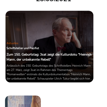
Aktuelles
Schriftsteller und Pazifist
Zum 150. Geburtstag: 3sat zeigt die Kulturdoku "Heinrich
Mann, der unbekannte Rebell"
Anlässlich des 150. Geburtstags des Schriftstellers Heinrich Mann
am 27. März, zeigt 3sat im Rahmen des Thementags
"Romanwelten" erstmals die Kulturdokumentation "Heinrich Mann,
der unbekannte Rebell". Schauspieler Ulrich Tukur begibt sich hier
auf die Spuren des Humanisten und Pazifisten, dessen Gedanken
und Beobachtungen erschreckend aktuell erscheinen. Im
Anschluss gibt es die Romanverfilmung "Der Untertan" von
Wolfgang Staudte zu sehen. Am 28. März zeigt 3sat dann mit dem
Film "Der blaue ...